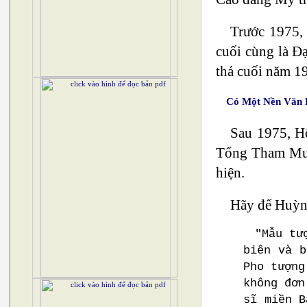
Trước 1975, 
cuối cùng là Đạ
thả cuối năm 1
Có Một Nền Văn H
Sau 1975, H
Tổng Tham Mưu 
hiện.
Hãy để Huỳnh
"Mẫu tư
biên và b
Pho tượng
không đơn
sĩ miền B