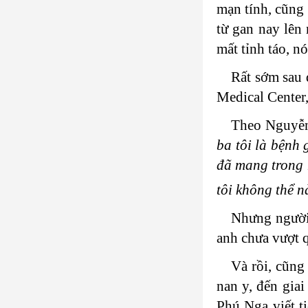
mạn tính, cũng 
từ gan nay lên
mất tỉnh táo, n
Rất sớm sau 
Medical Center,
Theo Nguyễn
ba tôi là bệnh 
đã mang trong n
tôi không thể n
Nhưng người 
anh chưa vượt
Và rồi, cũng
nan y, đến giai
Phú Nga viết t