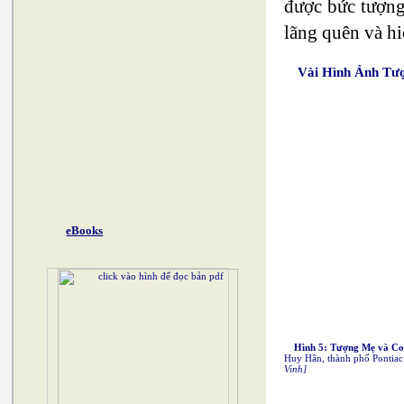
được bức tượn
lãng quên và h
Vài Hình Ảnh Tư
eBooks
Hình 5: Tượng Mẹ và C
Huy Hân, thành phố Pontiac
Vinh]