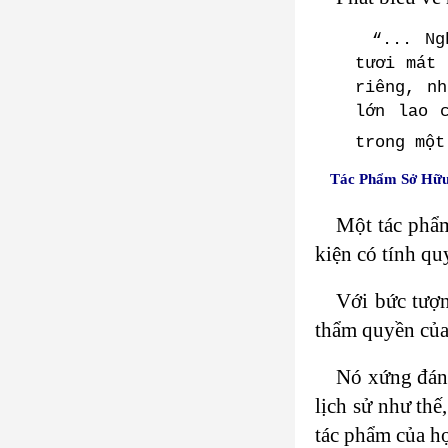
“... Ng
tươi mát 
riêng, n
lớn lao 
trong một
Tác Phẩm Sở Hữ
Một tác phẩm
kiện có tính qu
Với bức tượ
thẩm quyền của 
Nó xứng đáng
lịch sử như thế
tác phẩm của họ