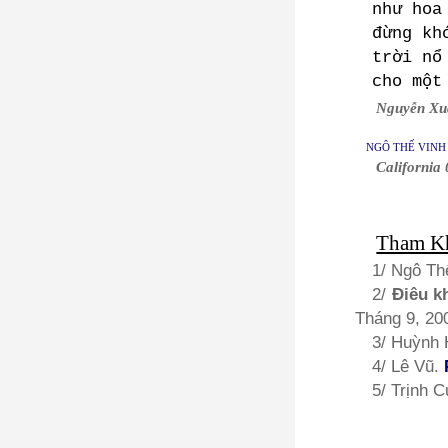
như hoa
đừng kh
trời nổ
cho một
Nguyễn Xu
NGÔ THẾ VINH
California
Tham K
1/ Ngô Th
2/
Điêu k
Tháng 9, 20
3/ Huỳnh
4/ Lê Vũ.
5/ Trịnh 