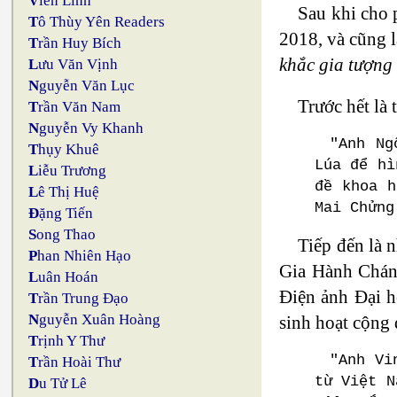
V
iên Linh
Sau khi cho 
T
ô Thùy Yên Readers
2018, và cũng l
T
rần Huy Bích
khắc gia tượng
L
ưu Văn Vịnh
N
guyễn Văn Lục
Trước hết là
T
rần Văn Nam
N
guyễn Vy Khanh
"Anh Ng
T
hụy Khuê
Lúa để hì
L
iễu Trương
đề khoa h
L
ê Thị Huệ
Mai Chửng
Đ
ặng Tiến
S
ong Thao
Tiếp đến là 
P
han Nhiên Hạo
Gia Hành Chán
L
uân Hoán
Điện ảnh Đại h
T
rần Trung Đạo
N
guyễn Xuân Hoàng
sinh hoạt cộng 
T
rịnh Y Thư
"Anh Vi
T
rần Hoài Thư
từ Việt N
D
u Tử Lê