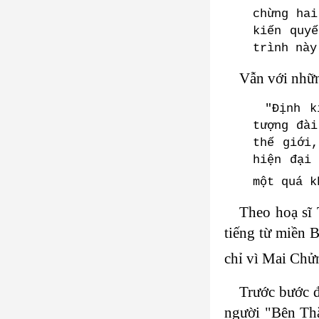
chừng hai
kiến quy
trình này
Vẫn với nhữn
"Định k
tượng đài
thế giới
hiện đại
một quá k
Theo hoạ sĩ 
tiếng từ miền 
chỉ vì Mai Chửn
Trước bước đ
người "Bên Thắ