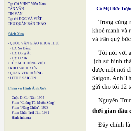
Tạp Chí VHNT Miền Nam
Có Một Bức Tượn
TÂN VĂN
TIN VĂN
Tạp chí ĐỌC VÀ VIẾT
Trong cùng 
THƯ QUÁN BẢN THẢO
khoẻ mạnh và rấ
Sách Xưa
và trân quý bứ
• QUỐC VĂN GIÁO KHOA THƯ:
-
Lớp Sơ Đẳng
Tôi nói với 
-
Lớp Đồng Ấu
-
Lớp Dự Bị
lịch sử hình t
•
TỦ SÁCH TIẾNG VIỆT
được một nơi ch
•
KHO SÁCH XƯA
•
QUÁN VEN ĐƯỜNG
Saigon. Anh Th
•
LITTLE SAIGON
gửi cho tôi 12 
Phim và Hình Ảnh Xưa
-
Cuộc Di Cư Năm 1954
Nguyễn Trun
-
Phim "Chúng Tôi Muốn Sống"
-
Phim "Nắng Chiều", 1973
thời gian đầu
-
Phim Chân Trời Tím, 1971
-
Hình ảnh xưa
Đây chính là