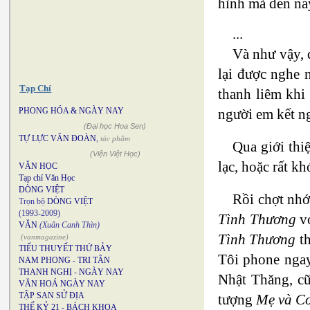
hình mà đến nay
...
Và như vậy, 
lại được nghe 
Tạp Chí
thanh liêm khi
người em kết n
PHONG HÓA & NGÀY NAY
(Đại học Hoa Sen)
TỰ LỰC VĂN ĐOÀN
,
tác phẩm
Qua giới thi
(Viện Việt Học)
lạc, hoặc rất k
VĂN HỌC
Tạp chí Văn Học
DÒNG VIỆT
Rồi chợt nhớ
Trọn bộ
DÒNG VIỆT
(1993-2009)
Tình Thương
vớ
VĂN
(Xuân Canh Thìn)
Tình Thương
th
(vanmagazine)
TIỂU THUYẾT THỨ BẢY
Tôi phone nga
NAM PHONG
-
TRI TÂN
THANH NGHỊ
-
NGÀY NAY
Nhật Thăng, cũ
VĂN HOÁ NGÀY NAY
TẬP SAN SỬ ĐỊA
tượng
Mẹ và C
THẾ KỶ 21
-
BÁCH KHOA