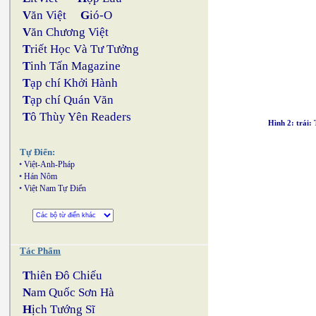
V
ăn Việt
G
ió-O
V
ăn Chương Việt
T
riết Học Và Tư Tưởng
T
inh Tấn Magazine
T
ạp chí Khởi Hành
T
ạp chí Quán Văn
T
ô Thùy Yên Readers
Hình 2: trái:
Tự Điển:
•
Việt-Anh-Pháp
•
Hán Nôm
•
Việt Nam Tự Điển
Tác Phẩm
T
hiên Đô Chiếu
N
am Quốc Sơn Hà
H
ịch Tướng Sĩ