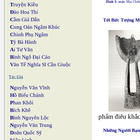
Hình 3: trái:
Mai Chửng
T
ruyện Kiều
Đ
ào Hoa Thi
C
ầm Giả Dẫn
Tới Bức Tượng 
C
ung Oán Ngâm Khúc
C
hinh Phụ Ngâm
T
ỳ Bà Hành
A
i Tư Vãn
B
ình Ngô Đại Cáo
V
ăn Tế Nghĩa Sĩ Cần Giuộc
Tác Giả
N
guyễn Văn Vĩnh
H
ồ Biểu Chánh
P
han Khôi
B
ích Khê
phẩm điêu khắc
B
ình Nguyên Lộc
N
guyễn Văn Trung
Những Người Bạ
D
oãn Quốc Sỹ