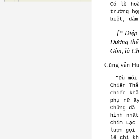
Có lẽ ho
trường hợ
biệt, dám
[* Diệp
Dương thế 
Gòn, là Ch
Cũng vẫn Hu
"Dù mới
Chiến Thắ
chiếc kh
phụ nữ ấ
Chửng đã 
hình nhấ
chim Lạc 
lượn gợi 
lẽ chỉ kh