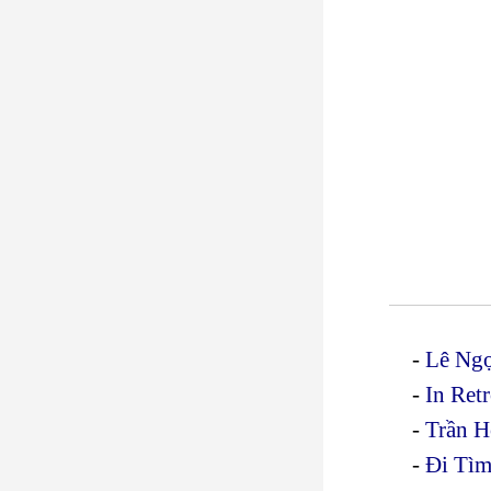
-
Lê Ngọ
-
In Ret
-
Trần H
-
Đi Tìm