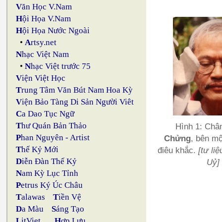
V
ăn Học V.Nam
H
ội Họa V.Nam
H
ội Họa Nước Ngoài
•
A
rtsy.net
N
hạc Việt Nam
•
N
hạc Việt trước 75
V
iện Việt Học
T
rung Tâm Văn Bút Nam Hoa Kỳ
V
iện Bảo Tàng Di Sản Người Viêt
C
a Dao Tục Ngữ
T
hư Quán Bản Thảo
Hình 1: Châ
P
han Nguyên - Artist
Chửng
, bên m
T
hế Kỷ Mới
điêu khắc.
[tư li
D
iễn Đàn Thế Kỷ
Uỷ]
N
am Kỳ Lục Tỉnh
P
etrus Ký Úc Châu
T
alawas
T
iền Vệ
D
a Màu
S
áng Tạo
L
itViet
H
ợp Lưu