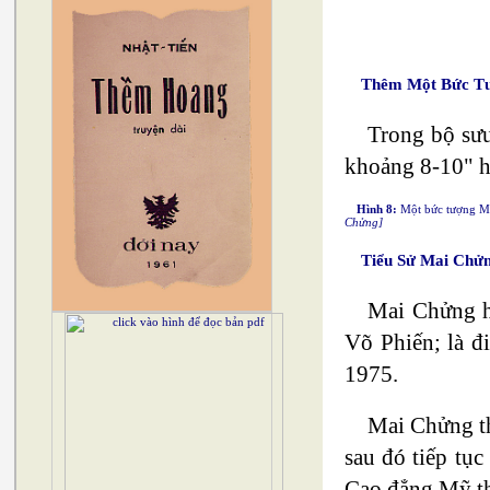
Thêm Một Bức Tư
Trong bộ sưu
khoảng 8-10" ho
Hình 8:
Một bức tượng Mẹ 
Chửng]
Tiểu Sử Mai Chửn
Mai Chửng họ
Võ Phiến; là đ
1975.
Mai Chửng th
sau đó tiếp tụ
Cao đẳng Mỹ th