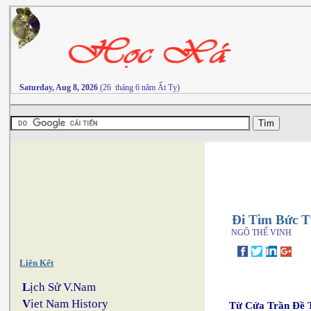
Saturday, Aug 8, 2026
(26 tháng 6 năm Ất Tỵ)
Đi Tìm Bức 
NGÔ THẾ VINH
Liên Kết
L
ịch Sử V.Nam
V
iet Nam History
Từ Cửa Trần Đề 