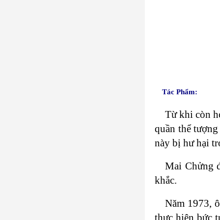
Tác Phẩm:
Từ khi còn h
quần thể tượng
này bị hư hại t
Mai Chửng đư
khắc.
Năm 1973, ô
thực hiện bức 