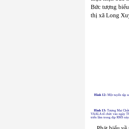
Bức tượng biểu
thị xã Long Xu
Hình 12:
Một tuyển tập s
Hình 13:
Tượng Mai Chửng
VAALA tổ chức vào ngày Thứ
triển lãm trong dịp RMS nà
Phát biểu về