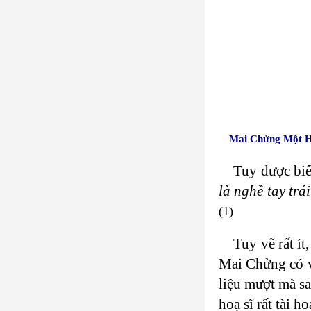
Mai Chửng Một H
Tuy được biế
là nghề tay trá
(1)
Tuy vẽ rất í
Mai Chửng có v
liệu mượt mà sa
hoạ sĩ rất tài h