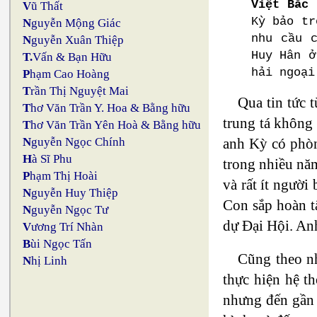
Việt Bắc 
V
ũ Thất
Kỳ bảo tr
N
guyễn Mộng Giác
nhu cầu 
N
guyễn Xuân Thiệp
Huy Hân ở
T.
Vấn & Bạn Hữu
hải ngoại
P
hạm Cao Hoàng
T
rần Thị Nguyệt Mai
Qua tin tức 
T
hơ Văn Trần Y. Hoa & Bằng hữu
trung tá không
T
hơ Văn Trần Yên Hoà & Bằng hữu
anh Kỳ có phòn
N
guyễn Ngọc Chính
H
à Sĩ Phu
trong nhiều năm
P
hạm Thị Hoài
và rất ít ngườ
N
guyễn Huy Thiệp
Con sắp hoàn t
N
guyễn Ngọc Tư
dự Đại Hội. An
V
ương Trí Nhàn
B
ùi Ngọc Tấn
Cũng theo n
N
hị Linh
thực hiện hệ t
nhưng đến gần 