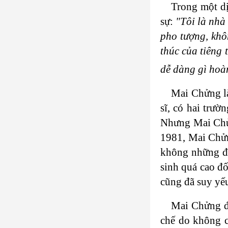
Trong một dị
sự:
"Tôi là nhà
pho tượng, khô
thúc của tiêng
dễ dàng gì hoà
Mai Chửng là
sĩ, có hai trư
Nhưng Mai Chửn
1981, Mai Chửng
không những đủ
sinh quá cao đ
cũng đã suy yế
Mai Chửng đặ
chế do không c