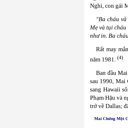
Nghi, con gái 
"Ba cháu và 
Mẹ và tụi cháu
như in. Ba cháu
Rất may mắn,
(4)
năm 1981.
Ban đầu Mai 
sau 1990, Mai 
sang Hawaii số
Phạm Hậu và ng
trở về Dallas; 
Mai Chửng Một C