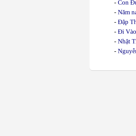
-
Con Đư
-
Năm n
-
Đập Th
-
Đi Và
-
Nhật T
-
Nguyễn