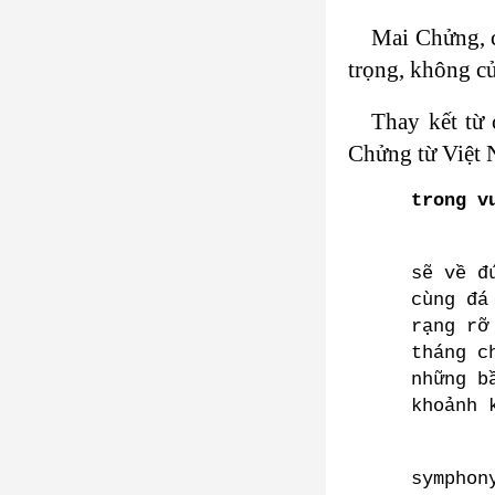
Mai Chửng, c
trọng, không củ
Thay kết từ 
Chửng từ Việt 
trong v
sẽ về đ
cùng đá
rạng rỡ
tháng c
những b
khoảnh 
symphon