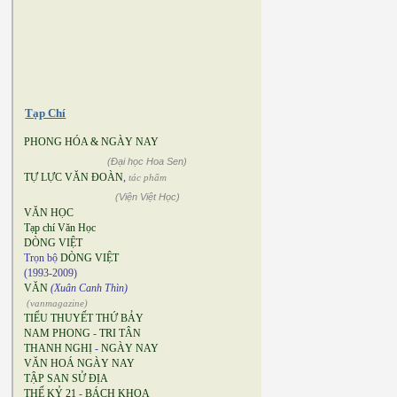
Tạp Chí
PHONG HÓA & NGÀY NAY
(Đại học Hoa Sen)
TỰ LỰC VĂN ĐOÀN
,
tác phẩm
(Viện Việt Học)
VĂN HỌC
Tạp chí Văn Học
DÒNG VIỆT
Trọn bộ
DÒNG VIỆT
(1993-2009)
VĂN
(Xuân Canh Thìn)
(vanmagazine)
TIỂU THUYẾT THỨ BẢY
NAM PHONG
-
TRI TÂN
THANH NGHỊ
-
NGÀY NAY
VĂN HOÁ NGÀY NAY
TẬP SAN SỬ ĐỊA
THẾ KỶ 21
-
BÁCH KHOA