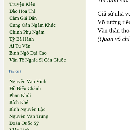
T
ruyện Kiều
Đ
ào Hoa Thi
Giả sử nhà vu
C
ầm Giả Dẫn
Võ tướng tiê
C
ung Oán Ngâm Khúc
Văn thần thoá
C
hinh Phụ Ngâm
(Quan võ chỉ
T
ỳ Bà Hành
A
i Tư Vãn
B
ình Ngô Đại Cáo
V
ăn Tế Nghĩa Sĩ Cần Giuộc
Tác Giả
N
guyễn Văn Vĩnh
H
ồ Biểu Chánh
P
han Khôi
B
ích Khê
B
ình Nguyên Lộc
N
guyễn Văn Trung
D
oãn Quốc Sỹ