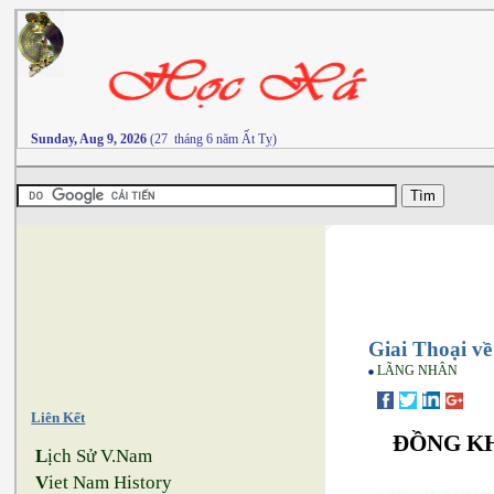
Sunday, Aug 9, 2026
(27 tháng 6 năm Ất Tỵ)
Giai Thoại v
LÃNG NHÂN
Liên Kết
ĐỒNG K
L
ịch Sử V.Nam
V
iet Nam History