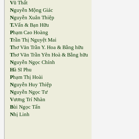
V
ũ Thất
N
guyễn Mộng Giác
N
guyễn Xuân Thiệp
T.
Vấn & Bạn Hữu
P
hạm Cao Hoàng
T
rần Thị Nguyệt Mai
T
hơ Văn Trần Y. Hoa & Bằng hữu
T
hơ Văn Trần Yên Hoà & Bằng hữu
N
guyễn Ngọc Chính
H
à Sĩ Phu
P
hạm Thị Hoài
N
guyễn Huy Thiệp
N
guyễn Ngọc Tư
V
ương Trí Nhàn
B
ùi Ngọc Tấn
N
hị Linh