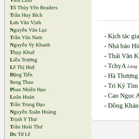
V
iên Linh
T
ô Thùy Yên Readers
T
rần Huy Bích
L
ưu Văn Vịnh
N
guyễn Văn Lục
-
Kịch tác gi
T
rần Văn Nam
N
guyễn Vy Khanh
-
Nhà báo Hi
T
hụy Khuê
-
Thái Văn 
L
iễu Trương
-
TchyA
Lãng
L
ê Thị Huệ
Đ
ặng Tiến
-
Hà Thượng
S
ong Thao
-
Tri Kỷ Tì
P
han Nhiên Hạo
-
Cao Ngọc 
L
uân Hoán
T
rần Trung Đạo
-
Đồng Khán
N
guyễn Xuân Hoàng
T
rịnh Y Thư
T
rần Hoài Thư
D
u Tử Lê