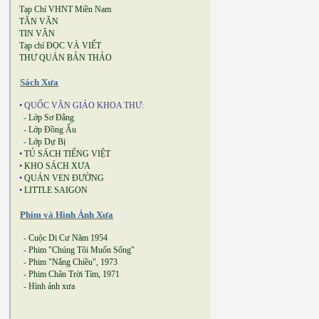
Tạp Chí VHNT Miền Nam
TÂN VĂN
TIN VĂN
Tạp chí ĐỌC VÀ VIẾT
THƯ QUÁN BẢN THẢO
Sách Xưa
• QUỐC VĂN GIÁO KHOA THƯ:
-
Lớp Sơ Đẳng
-
Lớp Đồng Ấu
-
Lớp Dự Bị
•
TỦ SÁCH TIẾNG VIỆT
•
KHO SÁCH XƯA
•
QUÁN VEN ĐƯỜNG
•
LITTLE SAIGON
Phim và Hình Ảnh Xưa
-
Cuộc Di Cư Năm 1954
-
Phim "Chúng Tôi Muốn Sống"
-
Phim "Nắng Chiều", 1973
-
Phim Chân Trời Tím, 1971
-
Hình ảnh xưa