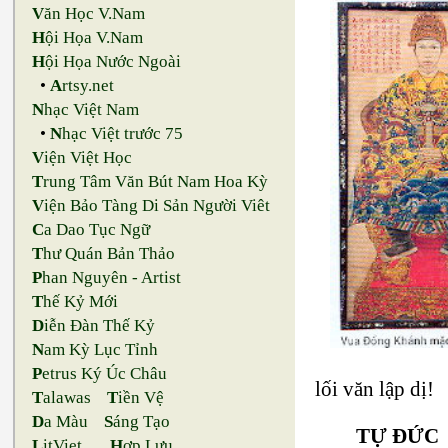
V
ăn Học V.Nam
H
ội Họa V.Nam
H
ội Họa Nước Ngoài
•
A
rtsy.net
N
hạc Việt Nam
•
N
hạc Việt trước 75
V
iện Việt Học
T
rung Tâm Văn Bút Nam Hoa Kỳ
V
iện Bảo Tàng Di Sản Người Viêt
C
a Dao Tục Ngữ
T
hư Quán Bản Thảo
P
han Nguyên - Artist
T
hế Kỷ Mới
D
iễn Đàn Thế Kỷ
N
am Kỳ Lục Tỉnh
P
etrus Ký Úc Châu
lối văn lập dị!
T
alawas
T
iền Vệ
D
a Màu
S
áng Tạo
TỰ ĐỨC
L
itViet
H
ợp Lưu