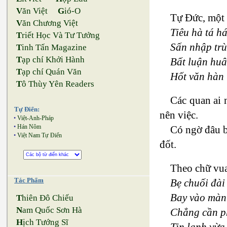
V
ăn Việt
G
ió-O
Tự Ðức, một b
V
ăn Chương Việt
Tiêu hà tá h
T
riết Học Và Tư Tưởng
Sấn nhập trù
T
inh Tấn Magazine
T
ạp chí Khởi Hành
Bất luận huâ
T
ạp chí Quán Văn
Hốt văn hàn t
T
ô Thùy Yên Readers
Các quan ai 
Tự Điển:
nên việc.
•
Việt-Anh-Pháp
•
Hán Nôm
Có ngờ đâu bà
•
Việt Nam Tự Điển
đốt.
Theo chữ vua 
Tác Phẩm
Bẹ chuối đài
Bay vào màn 
T
hiên Đô Chiếu
N
am Quốc Sơn Hà
Chẳng cần ph
H
ịch Tướng Sĩ
Tin lạnh vừa