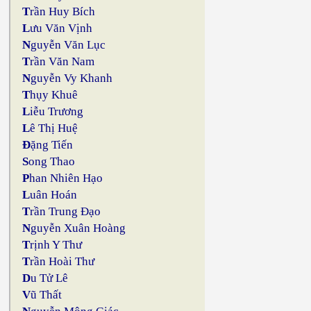
T
rần Huy Bích
L
ưu Văn Vịnh
N
guyễn Văn Lục
T
rần Văn Nam
N
guyễn Vy Khanh
T
hụy Khuê
L
iễu Trương
L
ê Thị Huệ
Đ
ặng Tiến
S
ong Thao
P
han Nhiên Hạo
L
uân Hoán
T
rần Trung Đạo
N
guyễn Xuân Hoàng
T
rịnh Y Thư
T
rần Hoài Thư
D
u Tử Lê
V
ũ Thất