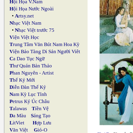
H
ội Họa V.Nam
H
ội Họa Nước Ngoài
•
A
rtsy.net
N
hạc Việt Nam
•
N
hạc Việt trước 75
V
iện Việt Học
T
rung Tâm Văn Bút Nam Hoa Kỳ
V
iện Bảo Tàng Di Sản Người Viêt
C
a Dao Tục Ngữ
T
hư Quán Bản Thảo
P
han Nguyên - Artist
T
hế Kỷ Mới
D
iễn Đàn Thế Kỷ
N
am Kỳ Lục Tỉnh
P
etrus Ký Úc Châu
T
alawas
T
iền Vệ
D
a Màu
S
áng Tạo
L
itViet
H
ợp Lưu
V
ăn Việt
G
ió-O