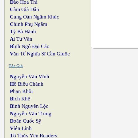
Đ
ào Hoa Thi
C
ầm Giả Dẫn
C
ung Oán Ngâm Khúc
C
hinh Phụ Ngâm
T
ỳ Bà Hành
A
i Tư Vãn
B
ình Ngô Đại Cáo
V
ăn Tế Nghĩa Sĩ Cần Giuộc
Tác Giả
N
guyễn Văn Vĩnh
H
ồ Biểu Chánh
P
han Khôi
B
ích Khê
B
ình Nguyên Lộc
N
guyễn Văn Trung
D
oãn Quốc Sỹ
V
iên Linh
T
ô Thùy Yên Readers