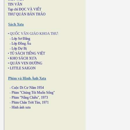
TIN VĂN
Tạp chí ĐỌC VÀ VIẾT
THƯ QUÁN BẢN THẢO
Sách Xưa
• QUỐC VĂN GIÁO KHOA THƯ:
-
Lớp Sơ Đẳng
-
Lớp Đồng Ấu
-
Lớp Dự Bị
•
TỦ SÁCH TIẾNG VIỆT
•
KHO SÁCH XƯA
•
QUÁN VEN ĐƯỜNG
•
LITTLE SAIGON
Phim và Hình Ảnh Xưa
-
Cuộc Di Cư Năm 1954
-
Phim "Chúng Tôi Muốn Sống"
-
Phim "Nắng Chiều", 1973
-
Phim Chân Trời Tím, 1971
-
Hình ảnh xưa