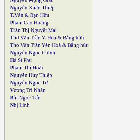
N
guyễn Mộng Giác
N
guyễn Xuân Thiệp
T.
Vấn & Bạn Hữu
P
hạm Cao Hoàng
T
rần Thị Nguyệt Mai
T
hơ Văn Trần Y. Hoa & Bằng hữu
T
hơ Văn Trần Yên Hoà & Bằng hữu
N
guyễn Ngọc Chính
H
à Sĩ Phu
P
hạm Thị Hoài
N
guyễn Huy Thiệp
N
guyễn Ngọc Tư
V
ương Trí Nhàn
B
ùi Ngọc Tấn
N
hị Linh