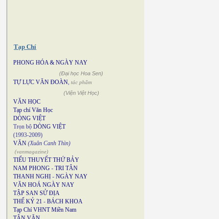
Tạp Chí
PHONG HÓA & NGÀY NAY
(Đại học Hoa Sen)
TỰ LỰC VĂN ĐOÀN
,
tác phẩm
(Viện Việt Học)
VĂN HỌC
Tạp chí Văn Học
DÒNG VIỆT
Trọn bộ
DÒNG VIỆT
(1993-2009)
VĂN
(Xuân Canh Thìn)
(vanmagazine)
TIỂU THUYẾT THỨ BẢY
NAM PHONG
-
TRI TÂN
THANH NGHỊ
-
NGÀY NAY
VĂN HOÁ NGÀY NAY
TẬP SAN SỬ ĐỊA
THẾ KỶ 21
-
BÁCH KHOA
Tạp Chí VHNT Miền Nam
TÂN VĂN