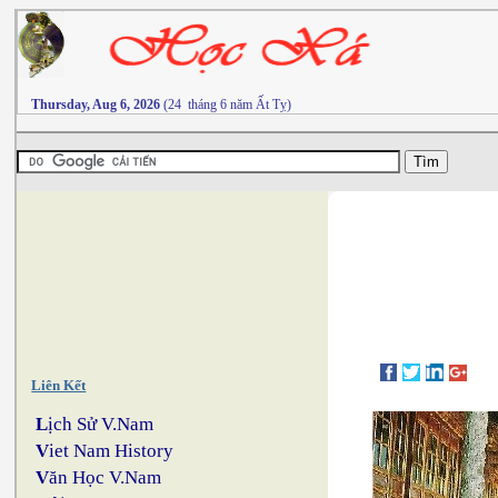
Thursday, Aug 6, 2026
(24 tháng 6 năm Ất Tỵ)
Liên Kết
L
ịch Sử V.Nam
V
iet Nam History
V
ăn Học V.Nam