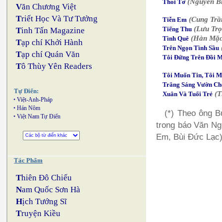
(Nguyễn Bí
Thoi Tơ
V
ăn Chương Việt
T
riết Học Và Tư Tưởng
(Cung Trầ
Tiễn Em
(Lưu Trọ
Tiếng Thu
T
inh Tấn Magazine
(Hàn Mặc 
Tình Quê
T
ạp chí Khởi Hành
Trên Ngọn Tình Sầu
T
ạp chí Quán Văn
Tôi Đứng Trên Đồi 
T
ô Thùy Yên Readers
Tôi Muốn Tin, Tôi M
Trăng Sáng Vườn Ch
Tự Điển:
(T
Xuân Và Tuổi Trẻ
•
Việt-Anh-Pháp
•
Hán Nôm
(*) Theo ông B
•
Việt Nam Tự Điển
trong báo Văn Ng
Em, Bùi Đức Lạc
Tác Phẩm
T
hiên Đô Chiếu
N
am Quốc Sơn Hà
H
ịch Tướng Sĩ
T
ruyện Kiều