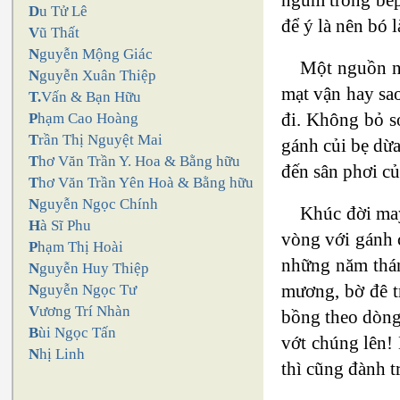
D
u Tử Lê
để ý là nên bó 
V
ũ Thất
N
guyễn Mộng Giác
Một nguồn nh
N
guyễn Xuân Thiệp
mạt vận hay sao
T.
Vấn & Bạn Hữu
đi. Không bỏ s
P
hạm Cao Hoàng
T
rần Thị Nguyệt Mai
gánh củi bẹ dừa
T
hơ Văn Trần Y. Hoa & Bằng hữu
đến sân phơi củ
T
hơ Văn Trần Yên Hoà & Bằng hữu
N
guyễn Ngọc Chính
Khúc đời may
H
à Sĩ Phu
vòng với gánh 
P
hạm Thị Hoài
những năm thán
N
guyễn Huy Thiệp
mương, bờ đê tr
N
guyễn Ngọc Tư
V
ương Trí Nhàn
bồng theo dòng
B
ùi Ngọc Tấn
vớt chúng lên!
N
hị Linh
thì cũng đành tr