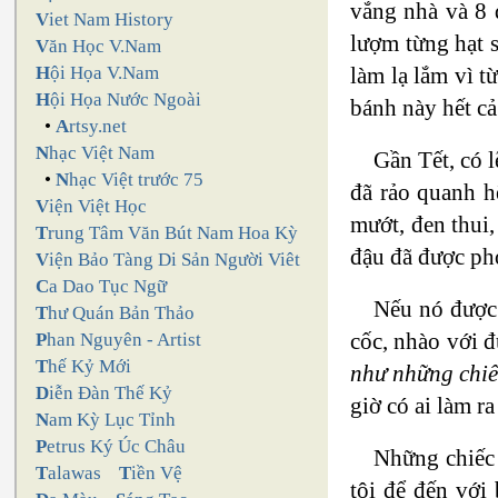
vắng nhà và 8 đ
V
iet Nam History
lượm từng hạt s
V
ăn Học V.Nam
làm lạ lắm vì 
H
ội Họa V.Nam
H
ội Họa Nước Ngoài
bánh này hết cả
•
A
rtsy.net
N
hạc Việt Nam
Gần Tết, có 
•
N
hạc Việt trước 75
đã rảo quanh h
V
iện Việt Học
mướt, đen thui,
T
rung Tâm Văn Bút Nam Hoa Kỳ
đậu đã được ph
V
iện Bảo Tàng Di Sản Người Viêt
C
a Dao Tục Ngữ
Nếu nó được 
T
hư Quán Bản Thảo
cốc, nhào với 
P
han Nguyên - Artist
T
hế Kỷ Mới
như những chiế
D
iễn Đàn Thế Kỷ
giờ có ai làm ra
N
am Kỳ Lục Tỉnh
P
etrus Ký Úc Châu
Những chiếc 
T
alawas
T
iền Vệ
tôi để đến với 