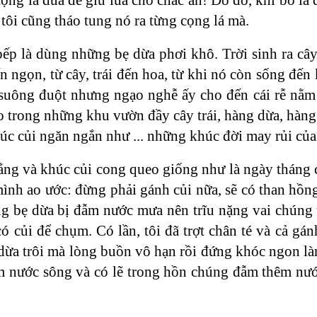
 tôi cũng tháo tung nó ra từng cọng lá mà.
p là dùng những bẹ dừa phơi khô. Trời sinh ra cây 
n ngọn, từ cây, trái đến hoa, từ khi nó còn sống đến
suông đuột nhưng ngạo nghễ ấy cho đến cái rễ nằm 
o trong những khu vườn đầy cây trái, hàng dừa, hàng
úc củi ngăn ngắn như ... những khúc đời may rủi của
ẳng và khúc củi cong queo giống như là ngày tháng 
nh ao ước: đừng phải gánh củi nữa, sẽ có than hồng
 bẹ dừa bị đẫm nước mưa nên trĩu nặng vai chúng 
ó củi để chụm. Có lần, tôi đã trợt chân té và cả gán
a trôi mà lòng buồn vô hạn rồi đứng khóc ngon làn
 nước sông và có lẽ trong hồn chúng đẫm thêm nướ