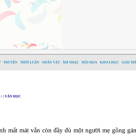
Ơ
TRUYỆN
THỜI LUẬN
NHÂN VẬT
ÂM NHẠC
HỘI HỌA
KHOA HỌC
GIẢI TRÍ
16
| VĂN HỌC
ranh mất mát vẫn còn đầy đủ một người mẹ gồng gán