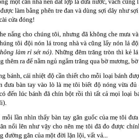
ong một căn nhà nền đất lợp lá dừa nước, vách cũng 
 được làm bằng phên tre đan và dùng sợi dây như sợi
 cài cửa đóng!
he nắng cho chúng tôi, nhưng đã không che mưa và 
úng tôi đội nón lá trong nhà và cũng lấy nón lá độ
hông làm rỉ sét nó)
. Những đêm trăng tròn thì kẻ lá
ng thêm ra để nằm ngủ ngắm trăng qua bờ mương, bờ
g bánh, cái nhiệt độ cần thiết cho mỗi loại bánh đ
ần đưa bàn tay vào lò là mẹ tôi biết độ nóng vừa đ
 có đến lúc bánh đã chín bột rồi thì tất cả mọi loạ
i).
 mỗi lần nhìn thấy bàn tay gân guốc của mẹ tôi đưa 
n nổi lên như vậy cho nên mẹ tôi đã đo được chính 
g đường gân của một đời lặn lội, vất vả...