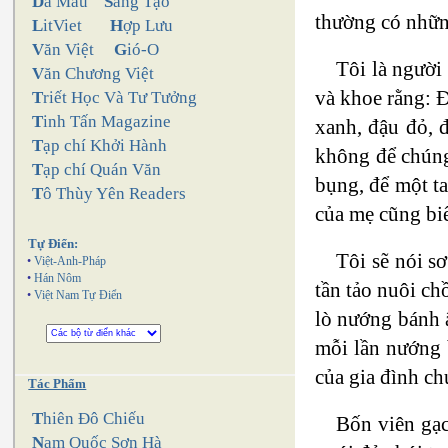
D
a Màu
S
áng Tạo
thường có những
L
itViet
H
ợp Lưu
V
ăn Việt
G
ió-O
Tôi là người
V
ăn Chương Việt
và khoe rằng: Đ
T
riết Học Và Tư Tưởng
T
inh Tấn Magazine
xanh, đậu đỏ, 
T
ạp chí Khởi Hành
không để chúng 
T
ạp chí Quán Văn
bụng, để một t
T
ô Thùy Yên Readers
của mẹ cũng bi
Tự Điển:
Tôi sẽ nói s
•
Việt-Anh-Pháp
•
Hán Nôm
tần tảo nuôi ch
•
Việt Nam Tự Điển
lò nướng bánh ấ
mỗi lần nướng 
của gia đình ch
Tác Phẩm
T
hiên Đô Chiếu
Bốn viên gạc
N
am Quốc Sơn Hà