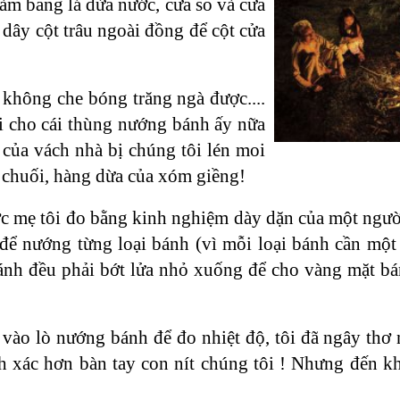
làm bằng lá dừa nước, cửa sổ và cửa
 dây cột trâu ngoài đồng để cột cửa
không che bóng trăng ngà được....
i cho cái thùng nướng bánh ấy nữa
 của vách nhà bị chúng tôi lén moi
 chuối, hàng dừa của xóm giềng!
ược mẹ tôi đo bằng kinh nghiệm dày dặn của một ngư
ủ để nướng từng loại bánh (vì mỗi loại bánh cần mộ
i bánh đều phải bớt lửa nhỏ xuống để cho vàng mặt 
vào lò nướng bánh để đo nhiệt độ, tôi đã ngây thơ n
xác hơn bàn tay con nít chúng tôi ! Nhưng đến khi