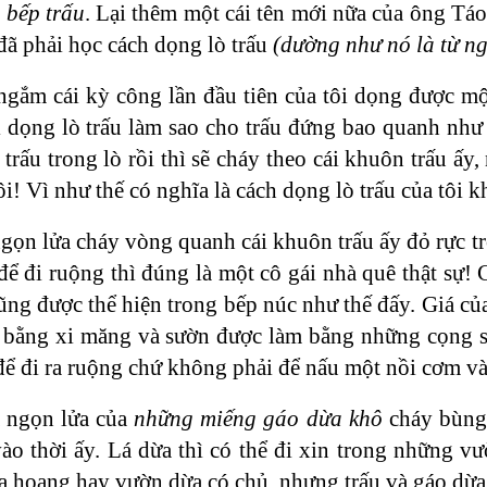
i bếp trấu
. Lại thêm một cái tên mới nữa của ông Táo 
đã phải học cách dọng lò trấu
(dường như nó là từ ng
ngắm cái kỳ công lần đầu tiên của tôi dọng được mộ
i dọng lò trấu làm sao cho trấu đứng bao quanh như 
t trấu trong lò rồi thì sẽ cháy theo cái khuôn trấu ấ
ôi! Vì như thế có nghĩa là cách dọng lò trấu của tôi 
gọn lửa cháy vòng quanh cái khuôn trấu ấy đỏ rực tr
để đi ruộng thì đúng là một cô gái nhà quê thật sự! 
ng được thể hiện trong bếp núc như thế đấy. Giá của
 bằng xi măng và sườn được làm bằng những cọng sắ
n để đi ra ruộng chứ không phải để nấu một nồi cơm
à ngọn lửa của
những miếng gáo dừa khô
cháy bùng 
vào thời ấy. Lá dừa thì có thể đi xin trong những 
 hoang hay vườn dừa có chủ, nhưng trấu và gáo dừa 