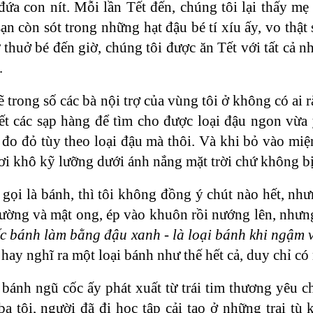
ứa con nít. Mỗi lần Tết đến, chúng tôi lại thấy mẹ
ạn còn sót trong những hạt đậu bé tí xíu ấy, vo thật 
từ thuở bé đến giờ, chúng tôi được ăn Tết với tất c
.
lẽ trong số các bà nội trợ của vùng tôi ở không có a
ết các sạp hàng để tìm cho được loại đậu ngon vừa 
 đo đỏ tùy theo loại đậu mà thôi. Và khi bỏ vào miện
ơi khô kỹ lưỡng dưới ánh nắng mặt trời chứ không bị
gọi là bánh, thì tôi không đồng ý chút nào hết, như
đường và mật ong, ép vào khuôn rồi nướng lên, nhưn
c bánh làm bằng đậu xanh - là loại bánh khi ngậm và
 hay nghĩ ra một loại bánh như thế hết cả, duy chỉ có
bánh ngũ cốc ấy phát xuất từ trái tim thương yêu ch
ba tôi, người đã đi học tập cải tạo ở những trại t