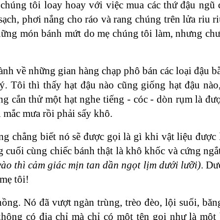
 chúng tôi loay hoay với việc mua các thứ đậu ngũ c
sạch, phơi nắng cho ráo và rang chúng trên lửa riu r
ả những món bánh mứt do mẹ chúng tôi làm, nhưng ch
i rành về những gian hàng chạp phô bán các loại đậu 
ý. Tôi thì thấy hạt đậu nào cũng giống hạt đậu nào
g cắn thử một hạt nghe tiếng - cóc - dòn rụm là đượ
 mắc mưa rồi phải sấy khô.
ng chẳng biết nó sẽ được gọi là gì khi vật liệu đượ
g cuối cùng chiếc bánh thật là khô khốc và cứng ngắ
o thì cảm giác mịn tan dần ngọt lịm dưới lưỡi)
. Dư
 mẹ tôi!
ồng. Nó đã vượt ngàn trùng, trèo đèo, lội suối, băn
ù không có địa chỉ mà chỉ có một tên gọi như là một