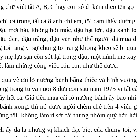
 chữ viết tắt A, B, C hay con số đi kèm theo tên gọi
 chị cả trong tất cả 8 anh chị em, tôi cảm thấy dườn
ậu mới hái, không hôi mốc, đậu hạt lớn, đậu xanh lò
đậu đen, đậu trắng, đậu ván như thể người đã mua đ
tôi rang vì sợ chúng tôi rang không khéo sẽ bị quá v
ay mẹ lựa sạn còn sót lại trong đậu, một mình mẹ x
ết làm những công việc cỏn con như thế được.
ơ qua về cái lò nướng bánh bằng thiếc và hình vuôn
ồng trong tù và nuôi 8 đứa con sau năm 1975 vì tất c
y hết cả. Giá tiền mua cái lò nướng bánh ấy bao nhi
bánh xong, thì nó được ngồi chễm chệ trên 4 viên gạ
úng tôi- không làm rỉ sét cái thùng nhôm quý báu hái 
h ấy đã là những vị khách đặc biệt của chúng tôi, 