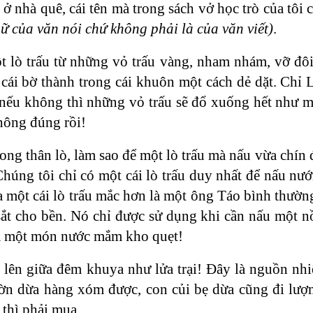
ở nhà quê, cái tên mà trong sách vở học trò của tôi 
ữ của văn nói chứ không phải là của văn viết)
.
t lò trấu từ những vỏ trấu vàng, nham nhám, vỡ đôi
cái bờ thành trong cái khuôn một cách dẻ dặt. Chỉ 
y, nếu không thì những vỏ trấu sẽ đổ xuống hết như m
không đúng rồi!
ong thân lò, làm sao để một lò trấu mà nấu vừa chín
Chúng tôi chỉ có một cái lò trấu duy nhất để nấu nướ
 một cái lò trấu mắc hơn là một ông Táo bình thường
t cho bền. Nó chỉ được sử dụng khi cần nấu một n
 và một món nước mắm kho quẹt!
lên giữa đêm khuya như lửa trại! Đây là nguồn nhiê
vườn dừa hàng xóm được, con củi bẹ dừa cũng đi lư
thì phải mua.