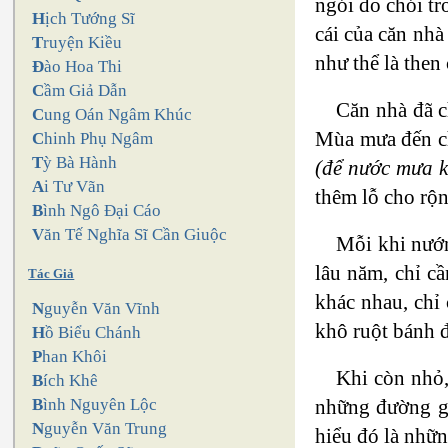
ngói đỏ chói tr
H
ịch Tướng Sĩ
cái của căn nhà
T
ruyện Kiều
như thể là then
Đ
ào Hoa Thi
C
ầm Giả Dẫn
Căn nhà đã c
C
ung Oán Ngâm Khúc
Mùa mưa đến ch
C
hinh Phụ Ngâm
T
ỳ Bà Hành
(để nước mưa k
A
i Tư Vãn
thêm lỗ cho rộ
B
ình Ngô Đại Cáo
V
ăn Tế Nghĩa Sĩ Cần Giuộc
Mỗi khi nướn
lâu năm, chỉ c
Tác Giả
khác nhau, chỉ
N
guyễn Văn Vĩnh
khô ruột bánh đ
H
ồ Biểu Chánh
P
han Khôi
Khi còn nhỏ,
B
ích Khê
những đường gâ
B
ình Nguyên Lộc
N
guyễn Văn Trung
hiểu đó là nhữn