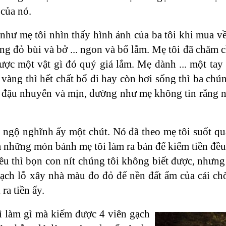
 của nó.
g như mẹ tôi nhìn thấy hình ảnh của ba tôi khi mua 
ng đỏ bùi và bở ... ngon và bổ lắm. Mẹ tôi đã chăm 
ược một vật gì đó quý giá lắm. Mẹ dành ... một tay
àng thì hết chất bổ đi hay còn hơi sống thì ba chún
ay đậu nhuyễn và mịn, dường như mẹ không tin rằng 
g ngộ nghĩnh ấy một chút. Nó đã theo mẹ tôi suốt qu
ả những món bánh mẹ tôi làm ra bán để kiếm tiền đều
êu thì bọn con nít chúng tôi không biết được, nhưng
ch lỗ xây nhà màu đo đỏ để nền đất ẩm của cái chòi
ra tiền ấy.
vì làm gì mà kiếm được 4 viên gạch