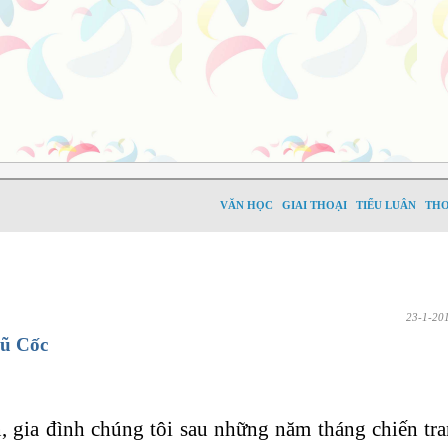
VĂN HỌC
GIAI THOẠI
TIỂU LUÂN
TH
23-1-20
ũ Cốc
, gia đình chúng tôi sau những năm tháng chiến t