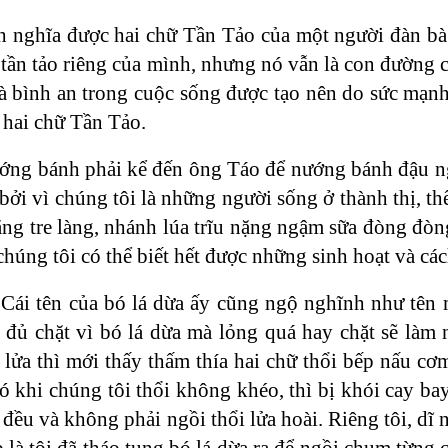
h nghĩa được hai chữ Tần Tảo của một người đàn b
tần tảo riêng của mình, nhưng nó vẫn là con đường 
à bình an trong cuộc sống được tạo nên do sức mạnh
ề hai chữ Tần Tảo.
ướng bánh phải kể đến ông Táo để nướng bánh đậu n
 bởi vì chúng tôi là những người sống ở thành thị, th
ng tre làng, nhánh lúa trĩu nặng ngậm sữa đòng đòng
 chúng tôi có thể biết hết được những sinh hoạt và c
Cái tên của bó lá dừa ấy cũng ngộ nghĩnh như tên 
 đủ chặt vì bó lá dừa mà lỏng quá hay chặt sẽ làm
lửa thì mới thấy thấm thía hai chữ thổi bếp nấu cơm.
ó khi chúng tôi thổi không khéo, thì bị khói cay bay
 đều và không phải ngồi thổi lửa hoài. Riêng tôi, dĩ n
là tôi đã tháo tung bó lá dừa ra để ngồi chụm từng c