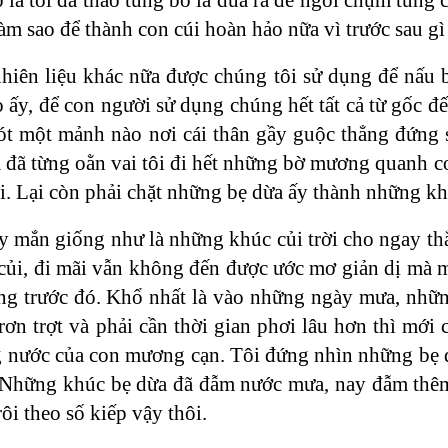
làm sao để thành con cúi hoàn hảo nữa vì trước sau gì
iên liệu khác nữa được chúng tôi sử dụng để nấu bế
 ấy, để con người sử dụng chúng hết tất cả từ gốc đế
ót một mảnh nào nơi cái thân gầy guộc thẳng đứng 
 đã từng oằn vai tôi đi hết những bờ mương quanh c
i. Lại còn phải chặt những bẹ dừa ấy thành những kh
 mắn giống như là những khúc củi trời cho ngay th
củi, đi mãi vẫn không đến được ước mơ giản dị mà mì
g trước đó. Khổ nhất là vào những ngày mưa, những
ơn trợt và phải cần thời gian phơi lâu hơn thì mới c
 nước của con mương cạn. Tôi đứng nhìn những bẹ dừ
 Những khúc bẹ dừa đã đẫm nước mưa, nay đẫm thêm
ôi theo số kiếp vậy thôi.