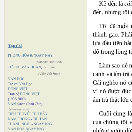
Kế đến là
cá
đến, nhưng tôi 
Tôi đã ngồi 
thành gạo. Phả
lửa đầu tiên bắ
Tạp Chí
đổ trong lòng t
PHONG HÓA & NGÀY NAY
(Đại học Hoa Sen)
Làm sao để n
TỰ LỰC VĂN ĐOÀN
,
tác phẩm
canh và ấm trà 
(Viện Việt Học)
VĂN HỌC
Cái nghèo nó cũ
Tạp chí Văn Học
DÒNG VIỆT
vì nó được đúc
Trọn bộ
DÒNG VIỆT
ấm trà thật lớ
(1993-2009)
VĂN
(Xuân Canh Thìn)
(vanmagazine)
Cuối cùng l
TIỂU THUYẾT THỨ BẢY
NAM PHONG
-
TRI TÂN
của chúng tôi 
THANH NGHỊ
-
NGÀY NAY
những vườn dừa
VĂN HOÁ NGÀY NAY