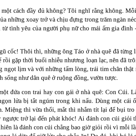
à một cách đầy đủ không? Tôi nghĩ rằng không. Mỗi
của những xoay trở và chịu đựng trong trăm ngàn nẻ
 từ tình yêu của người phụ nữ cho mái ấm gia đình -
gũ cốc! Thôi thì, những ông Táo ở nhà quê đã từng 
ế rồi gặp thời buổi nhiễu nhương loạn lạc, nên đã trô
 ngọt lịm và với những tấm lòng, trái tim chân thật
ách sống như dân quê ở ruộng đồng, vườn tược.
một đứa con trai hay con gái ở nhà quê: Con Cúi. 
 ngọn lửa bị tắt ngúm trong khi nấu. Dùng một cái
 Miệng thì vừa thổi, mắt thì nhắm tít lại để bụi tr
 ngược trở lại đến phát khóc! Ai đánh con cúi giỏi 
hiên là đánh con cúi chẳng bao giờ giỏi rồi vì mỗi lầ
ọng lá dừa để giữ lửa cho chắc ăn! Do đó, khi bó lá 