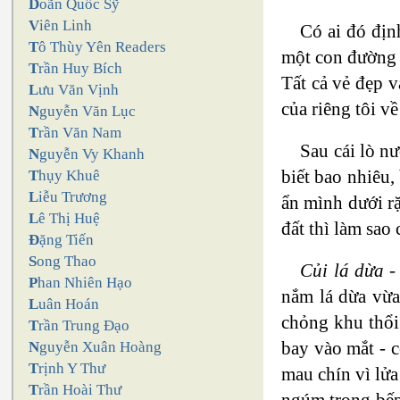
D
oãn Quốc Sỹ
V
iên Linh
Có ai đó địn
T
ô Thùy Yên Readers
một con đường 
T
rần Huy Bích
Tất cả vẻ đẹp v
L
ưu Văn Vịnh
của riêng tôi v
N
guyễn Văn Lục
T
rần Văn Nam
Sau cái lò n
N
guyễn Vy Khanh
biết bao nhiêu,
T
hụy Khuê
L
iễu Trương
ẩn mình dưới rặ
L
ê Thị Huệ
đất thì làm sao
Đ
ặng Tiến
S
ong Thao
Củi lá dừa
- 
P
han Nhiên Hạo
nắm lá dừa vừa
L
uân Hoán
chỏng khu thổi 
T
rần Trung Đạo
bay vào mắt - c
N
guyễn Xuân Hoàng
T
rịnh Y Thư
mau chín vì lửa
T
rần Hoài Thư
ngúm trong bếp 