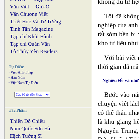
không đủ tư li
V
ăn Việt
G
ió-O
V
ăn Chương Việt
Tôi đã khôn
T
riết Học Và Tư Tưởng
nghiệp của anh
T
inh Tấn Magazine
rất sớm bền bỉ
T
ạp chí Khởi Hành
kho tư liệu như
T
ạp chí Quán Văn
T
ô Thùy Yên Readers
Với bài viết
thời gian đã m
Tự Điển:
•
Việt-Anh-Pháp
•
Hán Nôm
Nghiêu Đề và nhữ
•
Việt Nam Tự Điển
Bước vào năm
chuyện viết lác
Tác Phẩm
có thể thân nha
là khu giang h
T
hiên Đô Chiếu
N
am Quốc Sơn Hà
Nguyễn Trung, 
H
ịch Tướng Sĩ