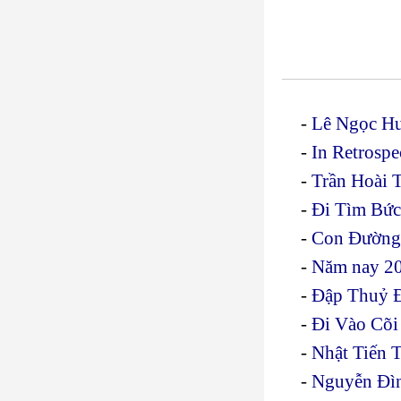
-
Lê Ngọc Hu
-
In Retrosp
-
Trần Hoài 
-
Đi Tìm Bức
-
Con Đường 
-
Năm nay 2
-
Đập Thuỷ Đ
-
Đi Vào Cõ
-
Nhật Tiến 
-
Nguyễn Đìn