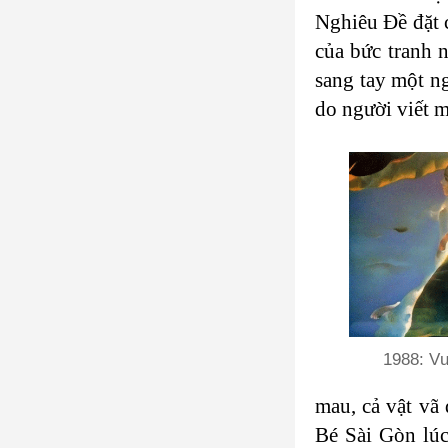
Nghiêu Đề đặt 
của bức tranh 
sang tay một ng
do người viết 
1988: Vườ
mau, cả vật vã
Bé Sài Gòn lúc