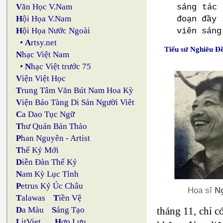
V
ăn Học V.Nam
sáng tác 
H
ội Họa V.Nam
đoạn đầy 
H
ội Họa Nước Ngoài
viên sáng
•
A
rtsy.net
Tiểu sử Nghiêu Đ
N
hạc Việt Nam
•
N
hạc Việt trước 75
V
iện Việt Học
T
rung Tâm Văn Bút Nam Hoa Kỳ
V
iện Bảo Tàng Di Sản Người Viêt
C
a Dao Tục Ngữ
T
hư Quán Bản Thảo
P
han Nguyên - Artist
T
hế Kỷ Mới
D
iễn Đàn Thế Kỷ
N
am Kỳ Lục Tỉnh
P
etrus Ký Úc Châu
Họa sĩ
N
T
alawas
T
iền Vệ
tháng 11, chỉ c
D
a Màu
S
áng Tạo
L
itViet
H
ợp Lưu