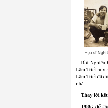
Họa sĩ
Nghi
Rồi Nghiêu 
Lâm Triết huy 
Lâm Triết đã dừ
nhà.
Thay lời kế
1986:
Bố cụ