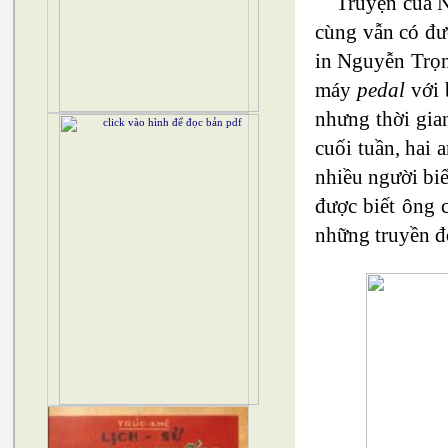
Truyện của N
cùng vẫn có đư
in Nguyễn Trọn
máy
pedal
với 
nhưng thời gia
cuối tuần, hai 
nhiều người biế
được biết ông 
những truyền đơ