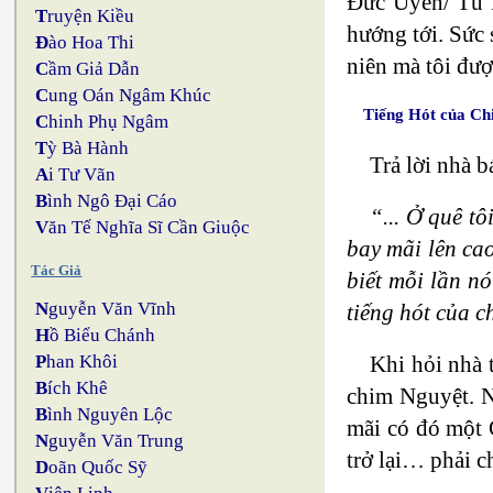
Đức Uyển/ Tú 
T
ruyện Kiều
hướng tới. Sức
Đ
ào Hoa Thi
niên mà tôi đượ
C
ầm Giả Dẫn
C
ung Oán Ngâm Khúc
Tiếng Hót của Ch
C
hinh Phụ Ngâm
T
ỳ Bà Hành
Trả lời nhà 
A
i Tư Vãn
B
ình Ngô Đại Cáo
“... Ở quê t
V
ăn Tế Nghĩa Sĩ Cần Giuộc
bay mãi lên cao
Tác Giả
biết mỗi lần nó
N
guyễn Văn Vĩnh
tiếng hót của c
H
ồ Biểu Chánh
Khi hỏi nhà 
P
han Khôi
B
ích Khê
chim Nguyệt. N
B
ình Nguyên Lộc
mãi có đó một 
N
guyễn Văn Trung
trở lại… phải c
D
oãn Quốc Sỹ