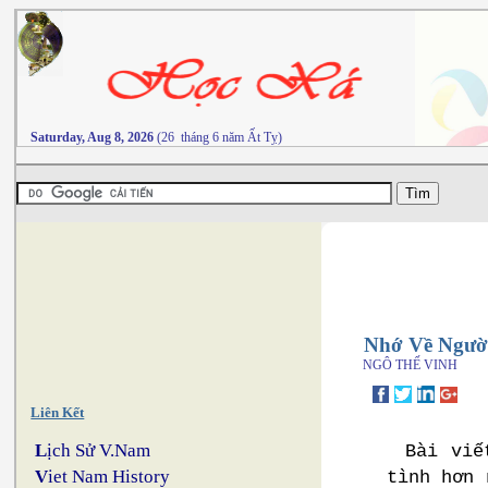
Saturday, Aug 8, 2026
(26 tháng 6 năm Ất Tỵ)
Nhớ Về Ngườ
NGÔ THẾ VINH
Liên Kết
L
ịch Sử V.Nam
Bài viế
V
iet Nam History
tình hơn 