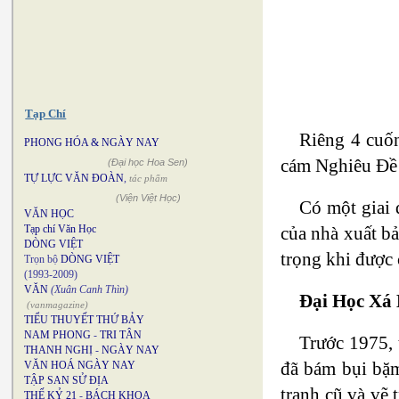
Tạp Chí
Riêng 4 cuốn
PHONG HÓA & NGÀY NAY
cám Nghiêu Đề t
(Đại học Hoa Sen)
TỰ LỰC VĂN ĐOÀN
,
tác phẩm
(Viện Việt Học)
Có một giai 
VĂN HỌC
của nhà xuất b
Tạp chí Văn Học
DÒNG VIỆT
trọng khi được
Trọn bộ
DÒNG VIỆT
(1993-2009)
VĂN
(Xuân Canh Thìn)
Đại Học Xá
(vanmagazine)
TIỂU THUYẾT THỨ BẢY
NAM PHONG
-
TRI TÂN
Trước 1975, 
THANH NGHỊ
-
NGÀY NAY
đã bám bụi bặm
VĂN HOÁ NGÀY NAY
TẬP SAN SỬ ĐỊA
tranh cũ và vẽ 
THẾ KỶ 21
-
BÁCH KHOA