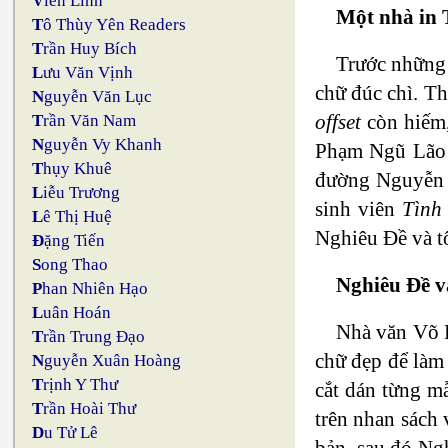
V
iên Linh
Một nhà in
T
ô Thùy Yên Readers
T
rần Huy Bích
Trước những 
L
ưu Văn Vịnh
chữ đúc chì. T
N
guyễn Văn Lục
offset
còn hiếm,
T
rần Văn Nam
N
guyễn Vy Khanh
Phạm Ngũ Lão v
T
hụy Khuê
đường Nguyễn A
L
iễu Trương
sinh viên
Tình
L
ê Thị Huệ
Nghiêu Đề và tô
Đ
ặng Tiến
S
ong Thao
Nghiêu Đề v
P
han Nhiên Hạo
L
uân Hoán
Nhà văn Võ P
T
rần Trung Đạo
chữ đẹp để làm
N
guyễn Xuân Hoàng
T
rịnh Y Thư
cắt dán từng m
T
rần Hoài Thư
trên nhan sách
D
u Tử Lê
bản, sau đó Ngh