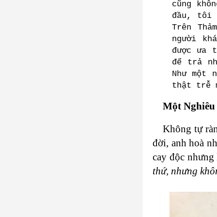
cũng khôn
đầu, tôi 
Trên Thả
người kh
được ưa t
để trả n
Như một n
thật trễ
Một Nghiêu
Không tự ràn
đời, anh hoà n
cay độc nhưng 
thứ, nhưng khôn