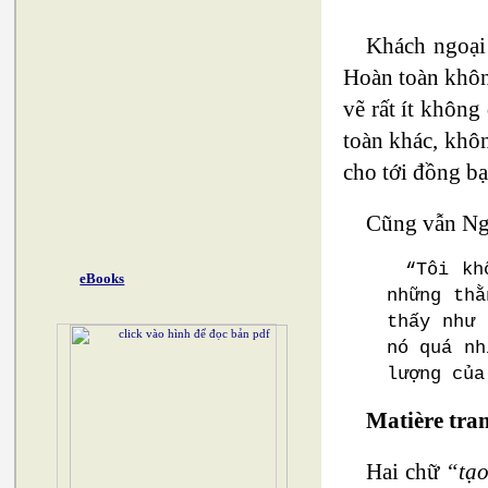
Khách ngoại 
Hoàn toàn khôn
vẽ rất ít không
toàn khác, khô
cho tới đồng bạ
Cũng vẫn Ngh
“Tôi kh
eBooks
những thằ
thấy như 
nó quá nh
lượng của
Matière tra
Hai chữ
“tạ