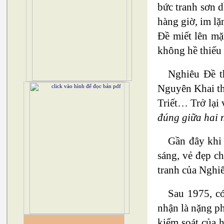
bức tranh sơn d
hàng giờ, im lặ
Đề miết lên mặ
không hề thiếu 
Nghiêu Đề t
Nguyên Khai th
Triết… Trở lại 
đúng giữa hai n
Gần đây khi 
sáng, vẻ đẹp ch
tranh của Nghi
Sau 1975, c
nhận là nặng ph
kiểm soát của 