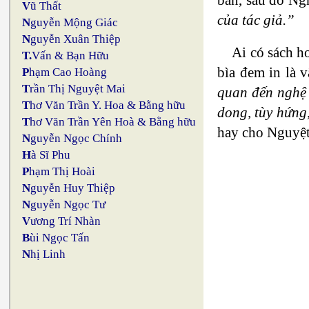
V
ũ Thất
của tác giả.”
N
guyễn Mộng Giác
N
guyễn Xuân Thiệp
Ai có sách h
T.
Vấn & Bạn Hữu
bìa đem in là 
P
hạm Cao Hoàng
T
rần Thị Nguyệt Mai
quan đến nghệ 
T
hơ Văn Trần Y. Hoa & Bằng hữu
dong, tùy hứng
T
hơ Văn Trần Yên Hoà & Bằng hữu
hay cho Nguyệ
N
guyễn Ngọc Chính
H
à Sĩ Phu
P
hạm Thị Hoài
N
guyễn Huy Thiệp
N
guyễn Ngọc Tư
V
ương Trí Nhàn
B
ùi Ngọc Tấn
N
hị Linh