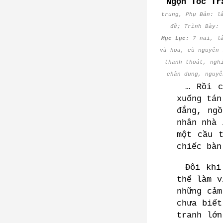
Ngọn Tóc Tr
trung, Phụ Bản: l
đề; Trình Bày: 
Mục Lục:
7 nai, lâ
và hoa, cù nguyễn 
thanh thoát, ngh
chân dung, nguyễ
… Rồi c
xuống tán
đắng, ng
nhân nhà 
một cầu 
chiếc bàn
Đôi khi
thể làm v
những cảm
chưa biết
tranh lớn