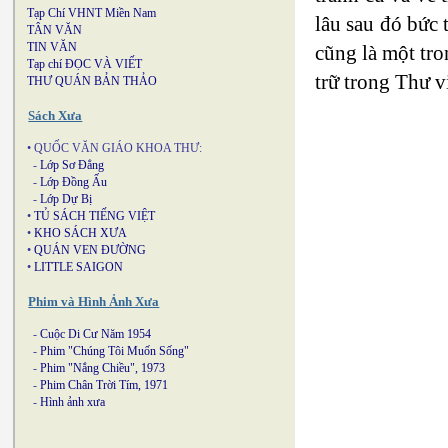
Tạp Chí VHNT Miền Nam
lâu sau đó bức
TÂN VĂN
TIN VĂN
cũng là một tr
Tạp chí ĐỌC VÀ VIẾT
trữ trong Thư v
THƯ QUÁN BẢN THẢO
Sách Xưa
• QUỐC VĂN GIÁO KHOA THƯ:
-
Lớp Sơ Đẳng
-
Lớp Đồng Ấu
-
Lớp Dự Bị
•
TỦ SÁCH TIẾNG VIỆT
•
KHO SÁCH XƯA
•
QUÁN VEN ĐƯỜNG
•
LITTLE SAIGON
Phim và Hình Ảnh Xưa
-
Cuộc Di Cư Năm 1954
-
Phim "Chúng Tôi Muốn Sống"
-
Phim "Nắng Chiều", 1973
-
Phim Chân Trời Tím, 1971
-
Hình ảnh xưa