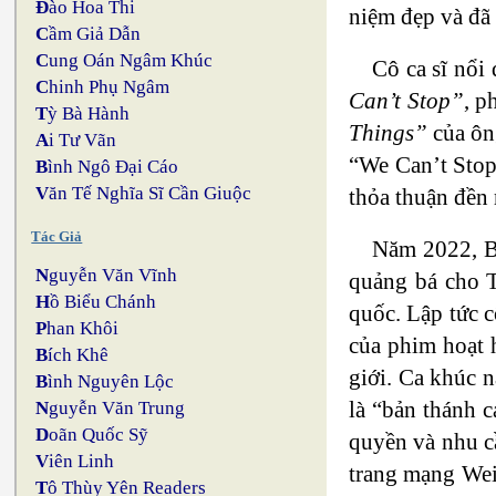
Đ
ào Hoa Thi
niệm đẹp và đã 
C
ầm Giả Dẫn
C
ung Oán Ngâm Khúc
Cô ca sĩ nổi
C
hinh Phụ Ngâm
Can’t Stop”
, p
T
ỳ Bà Hành
Things”
của ôn
A
i Tư Vãn
“We Can’t Sto
B
ình Ngô Đại Cáo
V
ăn Tế Nghĩa Sĩ Cần Giuộc
thỏa thuận đền 
Tác Giả
Năm 2022, B
N
guyễn Văn Vĩnh
quảng bá cho T
H
ồ Biểu Chánh
quốc. Lập tức 
P
han Khôi
của phim hoạt 
B
ích Khê
giới. Ca khúc 
B
ình Nguyên Lộc
là “bản thánh c
N
guyễn Văn Trung
D
oãn Quốc Sỹ
quyền và nhu c
V
iên Linh
trang mạng Weib
T
ô Thùy Yên Readers