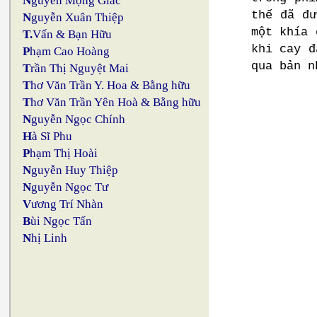
N
guyễn Mộng Giác
thế đã đư
N
guyễn Xuân Thiệp
một khía 
T.
Vấn & Bạn Hữu
khi cay đ
P
hạm Cao Hoàng
qua bản 
T
rần Thị Nguyệt Mai
T
hơ Văn Trần Y. Hoa & Bằng hữu
T
hơ Văn Trần Yên Hoà & Bằng hữu
N
guyễn Ngọc Chính
H
à Sĩ Phu
P
hạm Thị Hoài
N
guyễn Huy Thiệp
N
guyễn Ngọc Tư
V
ương Trí Nhàn
B
ùi Ngọc Tấn
N
hị Linh