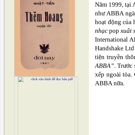
Năm 1999, tại 
như ABBA ngày 
hoạt động của 
nhạc
pop
xuất s
International 
Handshake Ltd 
tiện truyền th
ABBA”
. Trước
xếp ngoài tòa.
ABBA nữa.