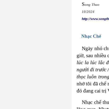
S
ong Thao
10/2024
http://www.songt
Nhạc Chế
Ngày nhỏ chú
giờ, sau nhiều
lúc la lúc lắc
người đi trước 
thọc luôn tron
nhớ tôi đã chế 
đó đang cai trị
Nhạc chế th