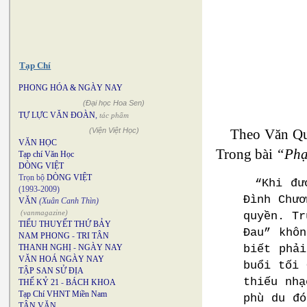
Tạp Chí
PHONG HÓA & NGÀY NAY
(Đại học Hoa Sen)
TỰ LỰC VĂN ĐOÀN
,
tác phẩm
Theo Văn Qu
(Viện Việt Học)
VĂN HỌC
Trong bài
“Phạ
Tạp chí Văn Học
DÒNG VIỆT
Trọn bộ
DÒNG VIỆT
“Khi đư
(1993-2009)
Đình Chươ
VĂN
(Xuân Canh Thìn)
(vanmagazine)
quyền. Tr
TIỂU THUYẾT THỨ BẢY
Đau” khô
NAM PHONG
-
TRI TÂN
biết phả
THANH NGHỊ
-
NGÀY NAY
VĂN HOÁ NGÀY NAY
buổi tối 
TẬP SAN SỬ ĐỊA
thiếu nhạ
THẾ KỶ 21
-
BÁCH KHOA
Tạp Chí VHNT Miền Nam
phù du đó
TÂN VĂN