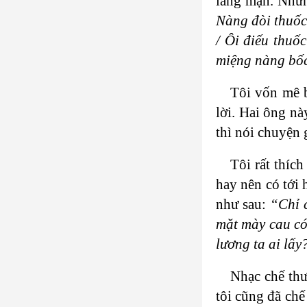
lãng mạn. Nhưng
Nàng đòi thuốc 
/ Ôi điếu thuố
miệng nàng bốc
Tôi vốn mê b
lời. Hai ông nà
thì nói chuyện 
Tôi rất thíc
hay nên có tới
như sau:
“Chỉ 
mặt mày cau có 
lương ta ai lấy
Nhạc chế thư
tôi cũng đã ch