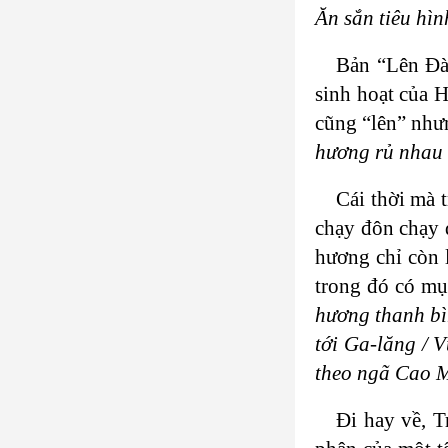
Ăn sắn tiêu hìn
Bản “Lên Đàn
sinh hoạt của H
cũng “lên” nhưn
hương rủ nhau 
Cái thời mà 
chạy đôn chạy 
hương chỉ còn 
trong đó có mụ
hương thanh bì
tới Ga-lăng / 
theo ngã Cao Mi
Đi hay về, 