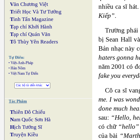
V
ăn Chương Việt
nhiều ca sĩ hát
T
riết Học Và Tư Tưởng
Kiếp”
.
T
inh Tấn Magazine
T
ạp chí Khởi Hành
Trường phái 
T
ạp chí Quán Văn
bị Sean Hall v
T
ô Thùy Yên Readers
Bản nhạc này c
haters gonna 
Tự Điển:
•
Việt-Anh-Pháp
năm 2001 có đ
•
Hán Nôm
•
Việt Nam Tự Điển
fake you every
Cô ca sĩ van
me. I was wonde
Tác Phẩm
done much hea
T
hiên Đô Chiếu
sau:
“Hello, he
N
am Quốc Sơn Hà
có chữ
“hello”
H
ịch Tướng Sĩ
T
ruyện Kiều
của bài
“Mart