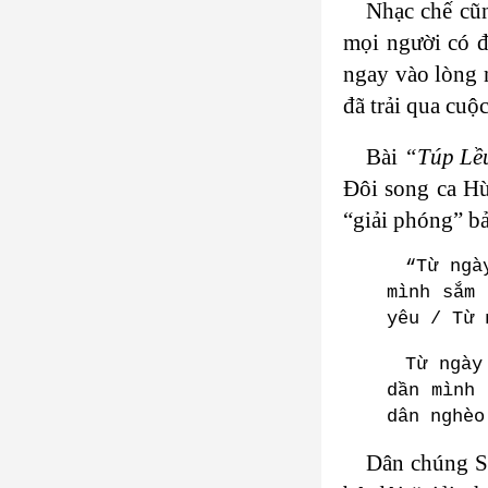
Nhạc chế cũn
mọi người có đ
ngay vào lòng 
đã trải qua cuộ
Bài
“Túp Lề
Đôi song ca Hù
“giải phóng” b
“Từ ngà
mình sắm 
yêu / Từ 
Từ ngày
dần mình 
dân nghèo
Dân chúng Sà