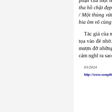
phận của một t
tha hồ chặt đẹp
/ Một thùng vừa
bia ôm vô cùng 
Tác giả của 
tọa vào đẻ nhờ.
mượn đỡ những 
cảm nghĩ ra sao
03/2024
http://www.songt