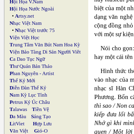
H
ội Họa V.Nam
biệt của một nh
H
ội Họa Nước Ngoài
dạng văn nghệ 
•
A
rtsy.net
N
hạc Việt Nam
cộng đồng nhỏ h
•
N
hạc Việt trước 75
với một sự kiện
V
iện Việt Học
T
rung Tâm Văn Bút Nam Hoa Kỳ
Nói cho gọn:
V
iện Bảo Tàng Di Sản Người Viêt
hay một cái tên
C
a Dao Tục Ngữ
T
hư Quán Bản Thảo
Hình thức th
P
han Nguyên - Artist
vào nhạc của m
T
hế Kỷ Mới
nhạc sĩ Hàn C
D
iễn Đàn Thế Kỷ
N
am Kỳ Lục Tỉnh
Phương. Bốn c
P
etrus Ký Úc Châu
thì sao / Non 
T
alawas
T
iền Vệ
kiếp đưa lối b
D
a Màu
S
áng Tạo
Nhớ gì khi mìn
L
itViet
H
ợp Lưu
quen / Một lời
V
ăn Việt
G
ió-O