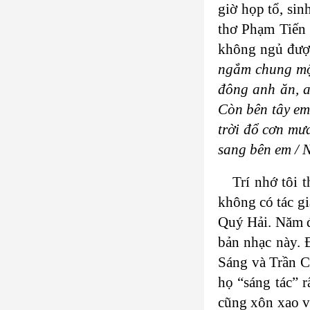
giờ họp tổ, si
thơ Phạm Tiến 
không ngủ được
ngắm chung một
đông anh ăn, a
Còn bên tây em 
trời đổ cơn mưa
sang bên em / N
Trí nhớ tôi 
không có tác g
Quý Hải. Năm đ
bản nhạc này. 
Sáng và Trần Ch
họ “sáng tác” 
cũng xôn xao về