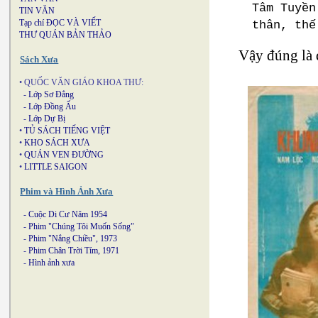
Tâm Tuyền
TIN VĂN
Tạp chí ĐỌC VÀ VIẾT
thân, thế
THƯ QUÁN BẢN THẢO
Vậy đúng là 
Sách Xưa
• QUỐC VĂN GIÁO KHOA THƯ:
-
Lớp Sơ Đẳng
-
Lớp Đồng Ấu
-
Lớp Dự Bị
•
TỦ SÁCH TIẾNG VIỆT
•
KHO SÁCH XƯA
•
QUÁN VEN ĐƯỜNG
•
LITTLE SAIGON
Phim và Hình Ảnh Xưa
-
Cuộc Di Cư Năm 1954
-
Phim "Chúng Tôi Muốn Sống"
-
Phim "Nắng Chiều", 1973
-
Phim Chân Trời Tím, 1971
-
Hình ảnh xưa