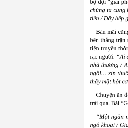
bộ đội “giải p
chúng ta cùng b
tiền / Ðây bếp 
Bán mãi cũng
bên thắng trận
tiện truyền thô
rạc người.
“Ai 
nhà thương / A
ngồi… xin thuố
thấy mặt hột 
Chuyện ăn độ
trải qua. Bài 
“Một ngàn n
ngô khoai / Gi