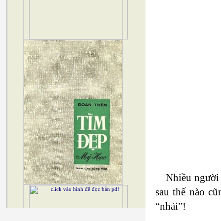
Nhiều người 
sau thế nào cũ
“nhái”!