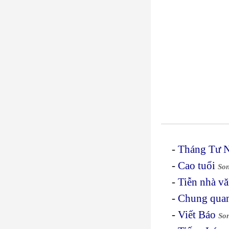
-
Tháng Tư N
-
Cao tuổi
So
-
Tiễn nhà vă
-
Chung qua
-
Viết Báo
So