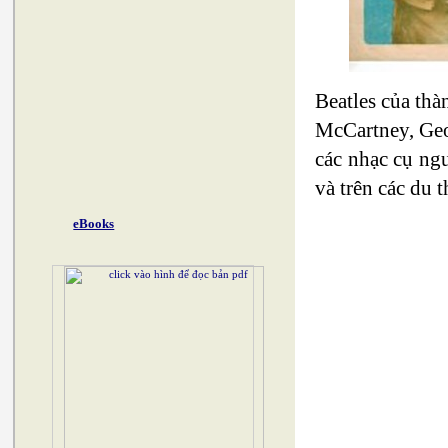
Beatles của th
McCartney, Geo
các nhạc cụ ngu
và trên các du 
eBooks