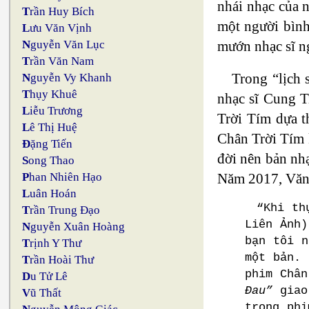
nhái nhạc của 
T
rần Huy Bích
một người bình 
L
ưu Văn Vịnh
mướn nhạc sĩ ng
N
guyễn Văn Lục
T
rần Văn Nam
Trong “lịch 
N
guyễn Vy Khanh
T
hụy Khuê
nhạc sĩ Cung 
L
iễu Trương
Trời Tím dựa t
L
ê Thị Huệ
Chân Trời Tím 
Đ
ặng Tiến
đời nên bản nh
S
ong Thao
Năm 2017, Văn 
P
han Nhiên Hạo
L
uân Hoán
“Khi th
T
rần Trung Đạo
Liên Ảnh)
N
guyễn Xuân Hoàng
bạn tôi n
T
rịnh Y Thư
một bản. 
T
rần Hoài Thư
phim Châ
D
u Tử Lê
Đau”
giao 
V
ũ Thất
trong phi