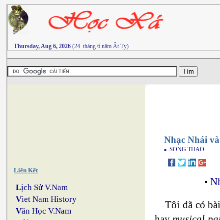
Thursday, Aug 6, 2026
(24 tháng 6 năm Ất Tỵ)
Nhạc Nhái và
SONG THAO
Liên Kết
•
N
L
ịch Sử V.Nam
V
iet Nam History
Tôi đã có bà
V
ăn Học V.Nam
hay
musical pa