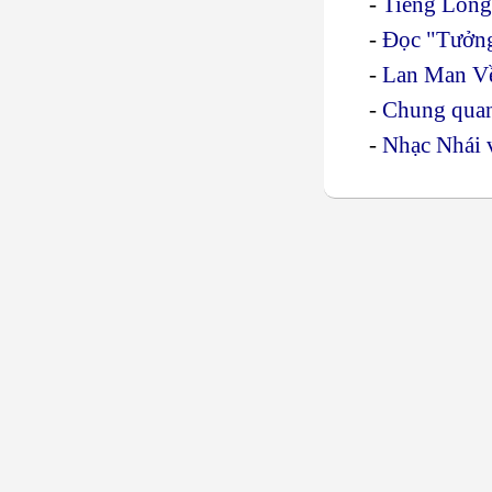
-
Tiếng Lóng
-
Đọc "Tưởn
-
Lan Man V
-
Chung qua
-
Nhạc Nhái 