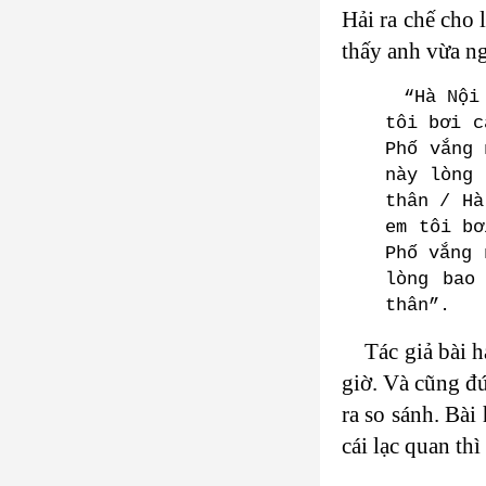
Hải ra chế cho 
thấy anh vừa ng
“Hà Nội
tôi bơi c
Phố vắng 
này lòng 
thân / Hà
em tôi bơ
Phố vắng 
lòng bao
thân”.
Tác giả bài h
giờ. Và cũng đú
ra so sánh. Bài
cái lạc quan thì