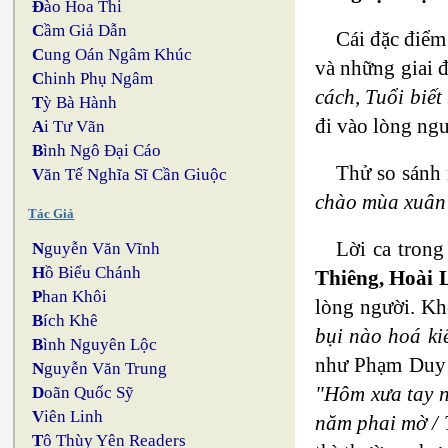
Đ
ào Hoa Thi
C
ầm Giả Dẫn
Cái đặc điểm 
C
ung Oán Ngâm Khúc
và những giai đ
C
hinh Phụ Ngâm
cách, Tuổi biết
T
ỳ Bà Hành
đi vào lòng ng
A
i Tư Vãn
B
ình Ngô Đại Cáo
Thử so sánh 
V
ăn Tế Nghĩa Sĩ Cần Giuộc
chào mùa xuân 
Tác Giả
Lời ca tron
N
guyễn Văn Vĩnh
H
ồ Biểu Chánh
Thiêng, Hoài 
P
han Khôi
lòng người. Kh
B
ích Khê
bụi nào hoá kiế
B
ình Nguyên Lộc
như Phạm Duy
N
guyễn Văn Trung
"Hôm xưa tay n
D
oãn Quốc Sỹ
V
iên Linh
năm phai mờ / T
T
ô Thùy Yên Readers