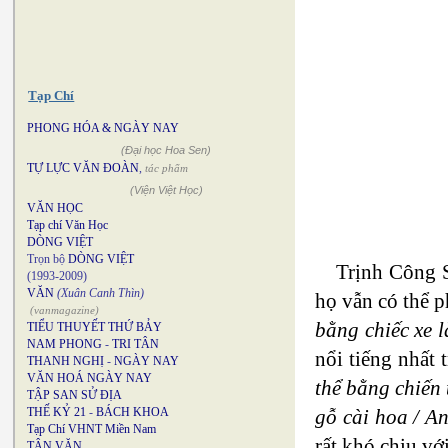
Tạp Chí
PHONG HÓA & NGÀY NAY
(Đại học Hoa Sen)
TỰ LỰC VĂN ĐOÀN
,
tác phẩm
(Viện Việt Học)
VĂN HỌC
Tạp chí Văn Học
DÒNG VIỆT
Trọn bộ
DÒNG VIỆT
Trịnh Công S
(1993-2009)
VĂN
(Xuân Canh Thìn)
họ vẫn có thể 
(vanmagazine)
bằng chiếc xe 
TIỂU THUYẾT THỨ BẢY
NAM PHONG
-
TRI TÂN
nổi tiếng nhất 
THANH NGHỊ
-
NGÀY NAY
VĂN HOÁ NGÀY NAY
thể bằng chiến 
TẬP SAN SỬ ĐỊA
gỗ cài hoa / An
THẾ KỶ 21
-
BÁCH KHOA
Tạp Chí VHNT Miền Nam
rất khó chịu với
TÂN VĂN