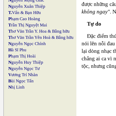
N
guyễn Mộng Giác
được những câ
N
guyễn Xuân Thiệp
không ngay"
. 
T.
Vấn & Bạn Hữu
P
hạm Cao Hoàng
Tự do
T
rần Thị Nguyệt Mai
T
hơ Văn Trần Y. Hoa & Bằng hữu
Đặc điểm thứ
T
hơ Văn Trần Yên Hoà & Bằng hữu
nói lên nỗi đau
N
guyễn Ngọc Chính
H
à Sĩ Phu
lại dòng nhạc 
P
hạm Thị Hoài
chẳng ai ca vì
N
guyễn Huy Thiệp
tộc, nhưng cũng
N
guyễn Ngọc Tư
V
ương Trí Nhàn
B
ùi Ngọc Tấn
N
hị Linh