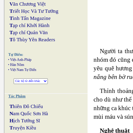
V
ăn Chương Việt
T
riết Học Và Tư Tưởng
T
inh Tấn Magazine
T
ạp chí Khởi Hành
T
ạp chí Quán Văn
T
ô Thùy Yên Readers
Người ta th
Tự Điển:
nhóm đó cũng c
•
Việt-Anh-Pháp
•
Hán Nôm
yêu quê hương 
•
Việt Nam Tự Điển
nắng bên bờ ru
Thỉnh thoảng
Tác Phẩm
cho dù như thế 
T
hiên Đô Chiếu
những ca khúc t
N
am Quốc Sơn Hà
mùi máu và sún
H
ịch Tướng Sĩ
T
ruyện Kiều
Nghệ thuật