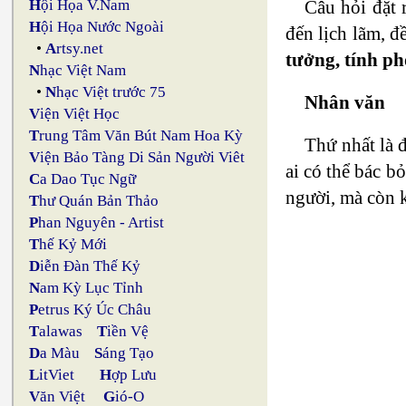
Câu hỏi đặt 
H
ội Họa V.Nam
H
ội Họa Nước Ngoài
đến lịch lãm, đ
•
A
rtsy.net
tưởng, tính ph
N
hạc Việt Nam
•
N
hạc Việt trước 75
Nhân văn
V
iện Việt Học
T
rung Tâm Văn Bút Nam Hoa Kỳ
Thứ nhất là 
V
iện Bảo Tàng Di Sản Người Viêt
ai có thể bác b
C
a Dao Tục Ngữ
người, mà còn k
T
hư Quán Bản Thảo
P
han Nguyên - Artist
T
hế Kỷ Mới
D
iễn Đàn Thế Kỷ
N
am Kỳ Lục Tỉnh
P
etrus Ký Úc Châu
T
alawas
T
iền Vệ
D
a Màu
S
áng Tạo
L
itViet
H
ợp Lưu
V
ăn Việt
G
ió-O