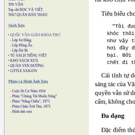
TIN VĂN
Tạp chí ĐỌC VÀ VIẾT
Tiêu biểu cho
THƯ QUÁN BẢN THẢO
Sách Xưa
"Tôi đư
khóc thôi
• QUỐC VĂN GIÁO KHOA THƯ:
như vậy t
-
Lớp Sơ Đẳng
-
Lớp Đồng Ấu
hơi đầy đ
-
Lớp Dự Bị
bại. Bởi 
•
TỦ SÁCH TIẾNG VIỆT
•
KHO SÁCH XƯA
chết đi t
•
QUÁN VEN ĐƯỜNG
•
LITTLE SAIGON
Cái tính tự 
Phim và Hình Ảnh Xưa
sáng tác của V
-
Cuộc Di Cư Năm 1954
quyền vẫn sử d
-
Phim "Chúng Tôi Muốn Sống"
cấm, không cho 
-
Phim "Nắng Chiều", 1973
-
Phim Chân Trời Tím, 1971
-
Hình ảnh xưa
Đa dạng
Đặc điểm thứ