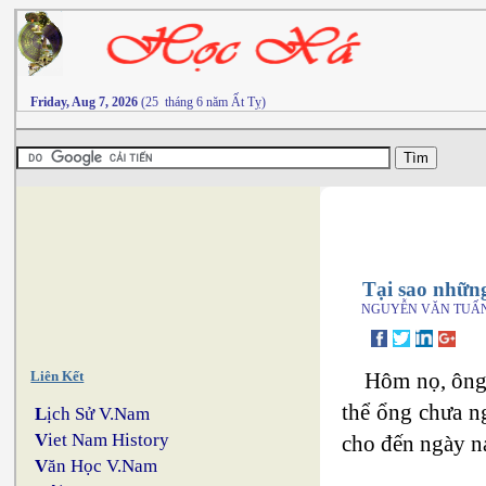
Friday, Aug 7, 2026
(25 tháng 6 năm Ất Tỵ)
Tại sao nhữn
NGUYỄN VĂN TUẤ
Hôm nọ, ông 
Liên Kết
thể ổng chưa n
L
ịch Sử V.Nam
V
iet Nam History
cho đến ngày na
V
ăn Học V.Nam