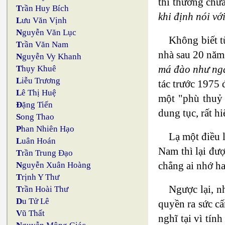
thì thường chư
T
rần Huy Bích
khi định nói vớ
L
ưu Văn Vịnh
N
guyễn Văn Lục
Không biết t
T
rần Văn Nam
nhà sau 20 năm
N
guyễn Vy Khanh
má đào như ng
T
hụy Khuê
L
iễu Trương
tác trước 1975 
L
ê Thị Huệ
một "phù thuỷ 
Đ
ặng Tiến
dung tục, rất h
S
ong Thao
P
han Nhiên Hạo
Lạ một điều 
L
uân Hoán
Nam thì lại đư
T
rần Trung Đạo
chẳng ai nhớ h
N
guyễn Xuân Hoàng
T
rịnh Y Thư
Ngược lại, n
T
rần Hoài Thư
D
u Tử Lê
quyền ra sức cấ
V
ũ Thất
nghĩ tại vì tín