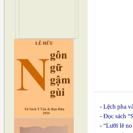
-
Lệch pha và
-
Đọc sách “
-
“Lưỡi lê n