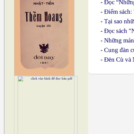
-
Đọc “Những
-
Điểm sách:
-
Tại sao nh
-
Đọc sách "
-
Những mảnh
-
Cung đàn c
-
Đèn Cù và 