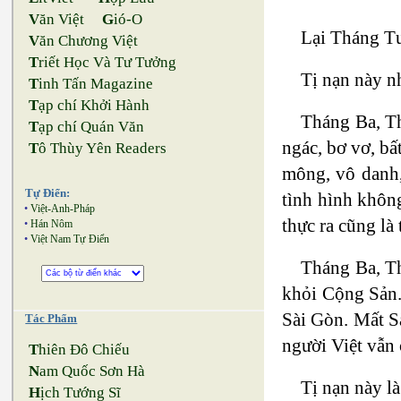
V
ăn Việt
G
ió-O
Lại Tháng T
V
ăn Chương Việt
T
riết Học Và Tư Tưởng
Tị nạn này n
T
inh Tấn Magazine
T
ạp chí Khởi Hành
Tháng Ba, Th
T
ạp chí Quán Văn
ngác, bơ vơ, bấ
T
ô Thùy Yên Readers
mông, vô danh,
Tự Điển:
tình hình không
•
Việt-Anh-Pháp
thực ra cũng là
•
Hán Nôm
•
Việt Nam Tự Điển
Tháng Ba, Thá
khỏi Cộng Sản.
Sài Gòn. Mất Sà
Tác Phẩm
người Việt vẫn 
T
hiên Đô Chiếu
N
am Quốc Sơn Hà
Tị nạn này là
H
ịch Tướng Sĩ