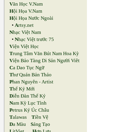
V
ăn Học V.Nam
H
ội Họa V.Nam
H
ội Họa Nước Ngoài
•
A
rtsy.net
N
hạc Việt Nam
•
N
hạc Việt trước 75
V
iện Việt Học
T
rung Tâm Văn Bút Nam Hoa Kỳ
V
iện Bảo Tàng Di Sản Người Viêt
C
a Dao Tục Ngữ
T
hư Quán Bản Thảo
P
han Nguyên - Artist
T
hế Kỷ Mới
D
iễn Đàn Thế Kỷ
N
am Kỳ Lục Tỉnh
P
etrus Ký Úc Châu
T
alawas
T
iền Vệ
D
a Màu
S
áng Tạo
L
itViet
H
ợp Lưu