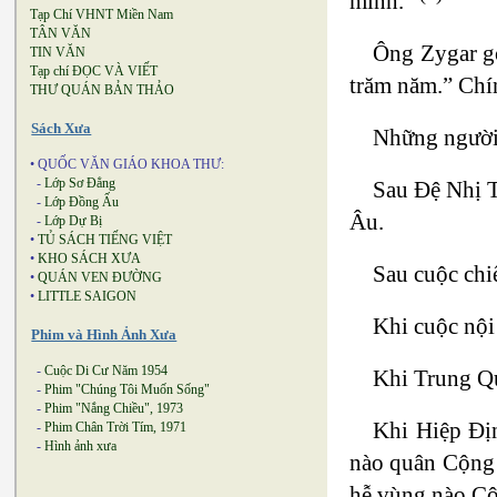
mình.”
Tạp Chí VHNT Miền Nam
TÂN VĂN
Ông Zygar gọ
TIN VĂN
Tạp chí ĐỌC VÀ VIẾT
trăm năm.” Chí
THƯ QUÁN BẢN THẢO
Sách Xưa
Những người 
• QUỐC VĂN GIÁO KHOA THƯ:
-
Lớp Sơ Đẳng
Sau Đệ Nhị T
-
Lớp Đồng Ấu
Âu.
-
Lớp Dự Bị
•
TỦ SÁCH TIẾNG VIỆT
•
KHO SÁCH XƯA
Sau cuộc chi
•
QUÁN VEN ĐƯỜNG
•
LITTLE SAIGON
Khi cuộc nội
Phim và Hình Ảnh Xưa
-
Cuộc Di Cư Năm 1954
Khi Trung Q
-
Phim "Chúng Tôi Muốn Sống"
-
Phim "Nắng Chiều", 1973
Khi Hiệp Địn
-
Phim Chân Trời Tím, 1971
-
Hình ảnh xưa
nào quân Cộng 
hễ vùng nào Cộ