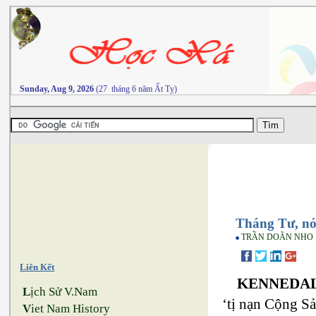
Sunday, Aug 9, 2026
(27 tháng 6 năm Ất Tỵ)
Tháng Tư, nói
TRẦN DOÃN NHO
Liên Kết
KENNEDALE
L
ịch Sử V.Nam
‘tị nạn Cộng Sả
V
iet Nam History