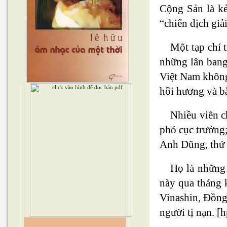
Cộng Sản là kẻ
“chiến dịch giả
Một tạp chí 
những lân bang
Việt Nam không
hồi hương và bắ
Nhiều viên 
phó cục trưởng
Anh Dũng, thứ 
Họ là những 
này qua tháng k
Vinashin, Đồng
người tị nạn. [h