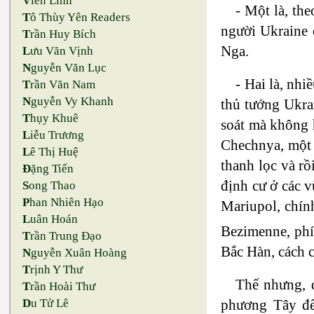
V
iên Linh
- Một là, th
T
ô Thùy Yên Readers
người Ukraine 
T
rần Huy Bích
Nga.
L
ưu Văn Vịnh
N
guyễn Văn Lục
- Hai là, nhi
T
rần Văn Nam
N
guyễn Vy Khanh
thủ tướng Ukra
T
hụy Khuê
soát mà không 
L
iễu Trương
Chechnya, một 
L
ê Thị Huệ
thanh lọc và r
Đ
ặng Tiến
định cư ở các 
S
ong Thao
P
han Nhiên Hạo
Mariupol, chính
L
uân Hoán
Bezimenne, ph
T
rần Trung Đạo
Bắc Hàn, cách 
N
guyễn Xuân Hoàng
T
rịnh Y Thư
Thế nhưng, đ
T
rần Hoài Thư
phương Tây để 
D
u Tử Lê