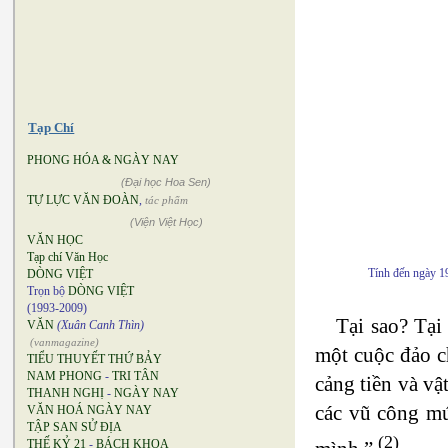
Tạp Chí
PHONG HÓA & NGÀY NAY
(Đại học Hoa Sen)
TỰ LỰC VĂN ĐOÀN
,
tác phẩm
(Viện Việt Học)
VĂN HỌC
Tạp chí Văn Học
Tính đến ngày 19
DÒNG VIỆT
Trọn bộ
DÒNG VIỆT
(1993-2009)
Tại sao? Tại
VĂN
(Xuân Canh Thìn)
(vanmagazine)
một cuộc đảo ch
TIỂU THUYẾT THỨ BẢY
NAM PHONG
-
TRI TÂN
cảng tiền và vậ
THANH NGHỊ
-
NGÀY NAY
các vũ công múa
VĂN HOÁ NGÀY NAY
TẬP SAN SỬ ĐỊA
(2)
THẾ KỶ 21
-
BÁCH KHOA