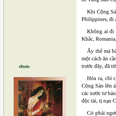
Khi Cộng Sản
Philippines, đ
Không ai đi
Khắc, Romania,
Ấy thế mà bâ
một cách ân cầ
trước đây, đã t
eBooks
Hóa ra, chỉ
Cộng Sản lên án
các nước tư bản
độc tài, tị nạn
Có phải ngư