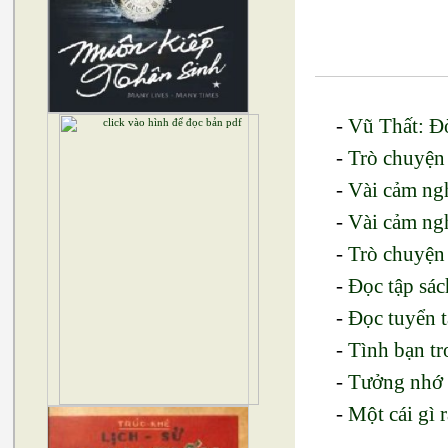
-
Vũ Thất: Đ
-
Trò chuyện
-
Vài cảm ngh
-
Vài cảm ng
-
Trò chuyện
-
Đọc tập sá
-
Đọc tuyển t
-
Tình bạn t
-
Tưởng nhớ 
-
Một cái gì