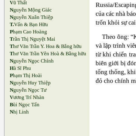
V
ũ Thất
Russia/Escaping
N
guyễn Mộng Giác
của các nhà báo
N
guyễn Xuân Thiệp
trốn khỏi sự ca
T.
Vấn & Bạn Hữu
P
hạm Cao Hoàng
Theo ông: “K
T
rần Thị Nguyệt Mai
và lập trình vi
T
hơ Văn Trần Y. Hoa & Bằng hữu
từ khi chiến t
T
hơ Văn Trần Yên Hoà & Bằng hữu
N
guyễn Ngọc Chính
biên giới bị đó
H
à Sĩ Phu
tổng thống, khi
P
hạm Thị Hoài
đỏ cho chính mì
N
guyễn Huy Thiệp
N
guyễn Ngọc Tư
V
ương Trí Nhàn
B
ùi Ngọc Tấn
N
hị Linh