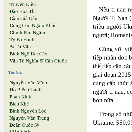
T
ruyện Kiều
Nếu tị nạn n
Đ
ào Hoa Thi
Người Tị Nạn (
C
ầm Giả Dẫn
C
ung Oán Ngâm Khúc
triệu người Uk
C
hinh Phụ Ngâm
người; Romania
T
ỳ Bà Hành
A
i Tư Vãn
Cùng với việ
B
ình Ngô Đại Cáo
tiếp nhận dọc b
V
ăn Tế Nghĩa Sĩ Cần Giuộc
thể tiếp cận cá
Tác Giả
giai đoạn 2015
cung cấp thức 
N
guyễn Văn Vĩnh
H
ồ Biểu Chánh
người tị nạn, q
P
han Khôi
hơn nữa.
B
ích Khê
B
ình Nguyên Lộc
Trong số nhữ
N
guyễn Văn Trung
Ukraine: 550,00
D
oãn Quốc Sỹ