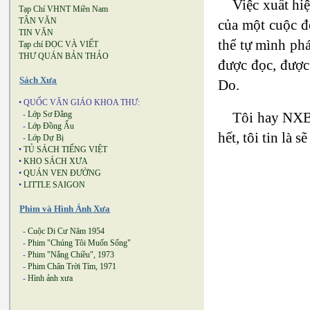
Việc xuất hiệ
Tạp Chí VHNT Miền Nam
TÂN VĂN
của một cuộc đ
TIN VĂN
thể tự mình ph
Tạp chí ĐỌC VÀ VIẾT
THƯ QUÁN BẢN THẢO
được đọc, được
Sách Xưa
Do.
• QUỐC VĂN GIÁO KHOA THƯ:
Tôi hay NXB 
-
Lớp Sơ Đẳng
-
Lớp Đồng Ấu
hết, tôi tin là
-
Lớp Dự Bị
•
TỦ SÁCH TIẾNG VIỆT
•
KHO SÁCH XƯA
•
QUÁN VEN ĐƯỜNG
•
LITTLE SAIGON
Phim và Hình Ảnh Xưa
-
Cuộc Di Cư Năm 1954
-
Phim "Chúng Tôi Muốn Sống"
-
Phim "Nắng Chiều", 1973
-
Phim Chân Trời Tím, 1971
-
Hình ảnh xưa