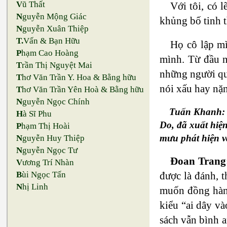
V
ũ Thất
Với tôi, có 
N
guyễn Mộng Giác
khủng bố tinh t
N
guyễn Xuân Thiệp
T.
Vấn & Bạn Hữu
Họ cô lập m
P
hạm Cao Hoàng
mình. Từ đầu 
T
rần Thị Nguyệt Mai
những người qu
T
hơ Văn Trần Y. Hoa & Bằng hữu
nói xấu hay nặn
T
hơ Văn Trần Yên Hoà & Bằng hữu
N
guyễn Ngọc Chính
Tuấn Khanh: T
H
à Sĩ Phu
Do, đã xuất hiệ
P
hạm Thị Hoài
mưu phát hiện v
N
guyễn Huy Thiệp
N
guyễn Ngọc Tư
Đoan Trang
V
ương Trí Nhàn
được là đánh, 
B
ùi Ngọc Tấn
N
hị Linh
muốn đồng hành
kiểu “ai dây và
sách vẫn bình 