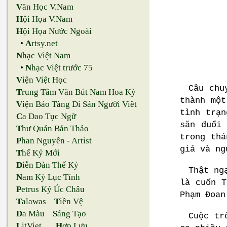
V
ăn Học V.Nam
H
ội Họa V.Nam
H
ội Họa Nước Ngoài
•
A
rtsy.net
N
hạc Việt Nam
•
N
hạc Việt trước 75
V
iện Việt Học
Câu chu
T
rung Tâm Văn Bút Nam Hoa Kỳ
thành một
V
iện Bảo Tàng Di Sản Người Viêt
tình trạn
C
a Dao Tục Ngữ
săn đuổi
T
hư Quán Bản Thảo
trong thá
P
han Nguyên - Artist
giả và ng
T
hế Kỷ Mới
D
iễn Đàn Thế Kỷ
Thật ng
N
am Kỳ Lục Tỉnh
là cuốn T
P
etrus Ký Úc Châu
Phạm Đoan
T
alawas
T
iền Vệ
D
a Màu
S
áng Tạo
Cuộc tr
L
itViet
H
ợp Lưu