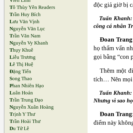
V
iên Linh
độc giả giờ bị 
T
ô Thùy Yên Readers
T
rần Huy Bích
Tuấn Khanh: 
L
ưu Văn Vịnh
công cá nhân T
N
guyễn Văn Lục
T
rần Văn Nam
Đoan Trang
N
guyễn Vy Khanh
họ thẩm vấn nh
T
hụy Khuê
gọi bằng “con 
L
iễu Trương
L
ê Thị Huệ
Thêm một đi
Đ
ặng Tiến
tích… Nên mọi 
S
ong Thao
P
han Nhiên Hạo
Tuấn Khanh: Đ
L
uân Hoán
T
rần Trung Đạo
Nhưng vì sao họ
N
guyễn Xuân Hoàng
Đoan Trang
T
rịnh Y Thư
T
rần Hoài Thư
điểm này không 
D
u Tử Lê