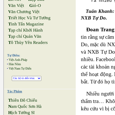
ra nhiều 
V
ăn Việt
G
ió-O
Tuấn Khanh: Đ
V
ăn Chương Việt
NXB Tự Do.
T
riết Học Và Tư Tưởng
T
inh Tấn Magazine
Đoan Trang
T
ạp chí Khởi Hành
tin rằng sự căm
T
ạp chí Quán Văn
T
ô Thùy Yên Readers
Do, mặc dù NXB 
và NXB Tự Do v
Tự Điển:
nhiều. Facebook
•
Việt-Anh-Pháp
•
Hán Nôm
các tài khoản n
•
Việt Nam Tự Điển
thể hoạt động. 
bắt. Từ đó họ t
Tác Phẩm
Nhiều người 
T
hiên Đô Chiếu
thẩm tra… Khôn
N
am Quốc Sơn Hà
kêu cứu vì bị c
H
ịch Tướng Sĩ