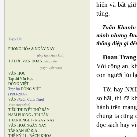
hiện và bắt giữ
túng.
Tuấn Khanh: C
mình nhưng Đoan
Tạp Chí
thông điệp gì đế
PHONG HÓA & NGÀY NAY
Đoan Trang
(Đại học Hoa Sen)
TỰ LỰC VĂN ĐOÀN
,
tác phẩm
Với công an, kh
(Viện Việt Học)
con người lùi l
VĂN HỌC
Tạp chí Văn Học
DÒNG VIỆT
Tôi hay NXB
Trọn bộ
DÒNG VIỆT
(1993-2009)
sợ hãi, thì đã 
VĂN
(Xuân Canh Thìn)
(vanmagazine)
hành trên mạng 
TIỂU THUYẾT THỨ BẢY
chúng ta cũng 
NAM PHONG
-
TRI TÂN
THANH NGHỊ
-
NGÀY NAY
đọc sách hay vi
VĂN HOÁ NGÀY NAY
TẬP SAN SỬ ĐỊA
THẾ KỶ 21
-
BÁCH KHOA