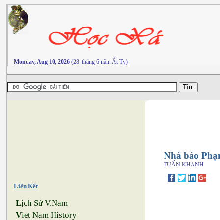
Monday, Aug 10, 2026
(28 tháng 6 năm Ất Tỵ)
Nhà báo Phạm
TUẤN KHANH
Liên Kết
L
ịch Sử V.Nam
V
iet Nam History