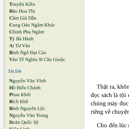
T
ruyện Kiều
Đ
ào Hoa Thi
C
ầm Giả Dẫn
C
ung Oán Ngâm Khúc
C
hinh Phụ Ngâm
T
ỳ Bà Hành
A
i Tư Vãn
B
ình Ngô Đại Cáo
V
ăn Tế Nghĩa Sĩ Cần Giuộc
Tác Giả
N
guyễn Văn Vĩnh
Thật ra, khô
H
ồ Biểu Chánh
đọc sách là tội
P
han Khôi
B
ích Khê
chúng mày đọc 
B
ình Nguyên Lộc
riêng về chuyện
N
guyễn Văn Trung
D
oãn Quốc Sỹ
Cho đến lúc 