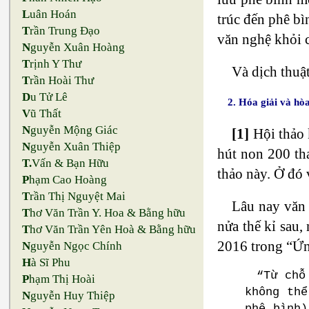
L
uân Hoán
trúc đến phê b
T
rần Trung Đạo
văn nghệ khỏi c
N
guyễn Xuân Hoàng
T
rịnh Y Thư
Và dịch thuậ
T
rần Hoài Thư
D
u Tử Lê
2. Hóa giải và hòa
V
ũ Thất
N
guyễn Mộng Giác
[1]
Hội thảo 
N
guyễn Xuân Thiệp
hút non 200 th
T.
Vấn & Bạn Hữu
thảo này. Ở đó
P
hạm Cao Hoàng
T
rần Thị Nguyệt Mai
Lâu nay văn 
T
hơ Văn Trần Y. Hoa & Bằng hữu
nửa thế kỉ sau
T
hơ Văn Trần Yên Hoà & Bằng hữu
2016 trong “Ứn
N
guyễn Ngọc Chính
H
à Sĩ Phu
“Từ chỗ
P
hạm Thị Hoài
không thể
N
guyễn Huy Thiệp
phê bình)