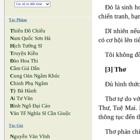
Đó là sinh h
chiến tranh, bạ
Tác Phẩm
Dĩ nhiên nếu
T
hiên Đô Chiếu
N
am Quốc Sơn Hà
có cơ hội lên t
H
ịch Tướng Sĩ
T
ruyện Kiều
Tôi không đồ
Đ
ào Hoa Thi
C
ầm Giả Dẫn
[3] Thơ
C
ung Oán Ngâm Khúc
Đủ hình thức 
C
hinh Phụ Ngâm
T
ỳ Bà Hành
Thơ tự do vớ
A
i Tư Vãn
B
ình Ngô Đại Cáo
Thư, Tuệ Mai. 
V
ăn Tế Nghĩa Sĩ Cần Giuộc
thông tục đến 
Tác Giả
Thơ phản chiế
N
guyễn Văn Vĩnh