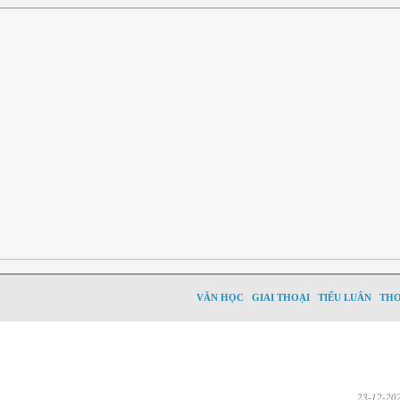
VĂN HỌC
GIAI THOẠI
TIỂU LUÂN
TH
23-12-20