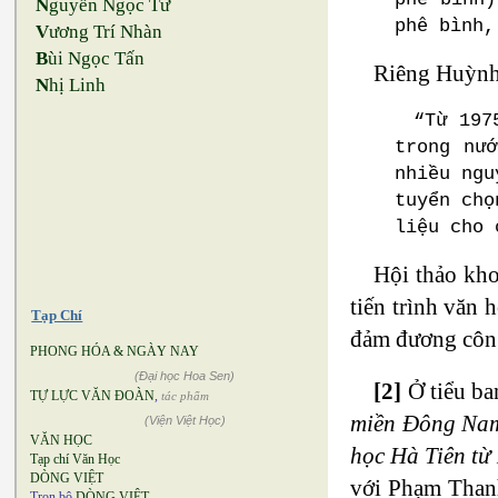
N
guyễn Ngọc Tư
phê bình,
V
ương Trí Nhàn
B
ùi Ngọc Tấn
Riêng Huỳnh
N
hị Linh
“Từ 197
trong nư
nhiều ngu
tuyển chọ
liệu cho 
Hội thảo kho
tiến trình văn
Tạp Chí
đảm đương công
PHONG HÓA & NGÀY NAY
(Đại học Hoa Sen)
[2]
Ở tiểu ba
TỰ LỰC VĂN ĐOÀN
,
tác phẩm
miền Đông Nam
(Viện Việt Học)
VĂN HỌC
học Hà Tiên từ
Tạp chí Văn Học
DÒNG VIỆT
với Phạm Tha
Trọn bộ
DÒNG VIỆT