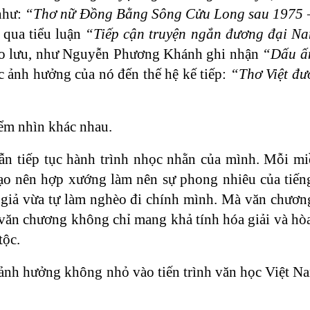
 như:
“Thơ nữ Đồng Bằng Sông Cửu Long sau 1975 
qua tiểu luận
“Tiếp cận truyện ngắn đương đại Na
trào lưu, như Nguyễn Phương Khánh ghi nhận
“Dấu ấn
c ảnh hưởng của nó đến thế hệ kế tiếp:
“Thơ Việt đư
iểm nhìn khác nhau.
vẫn tiếp tục hành trình nhọc nhằn của mình. Mỗi m
 tạo nên hợp xướng làm nên sự phong nhiêu của tiến
c giả vừa tự làm nghèo đi chính mình. Mà văn chươn
n văn chương không chỉ mang khả tính hóa giải và hò
tộc.
 ảnh hưởng không nhỏ vào tiến trình văn học Việt Na