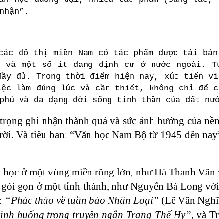
nhận”.
các đô thị miền Nam có tác phẩm được tái bản
t và một số ít đang định cư ở nước ngoài. T
đầy đủ. Trong thời điểm hiện nay, xúc tiến vi
iệc làm đúng lúc và cần thiết, không chỉ để c
phú và đa dạng đời sống tinh thần của đất nư
 trọng ghi nhận thành quả và sức ảnh hưởng của nề
h rời. Và tiểu ban: “Văn học Nam Bộ từ 1945 đến na
văn học ở một vùng miền rông lớn, như Hà Thanh Vân
c gói gọn ở một tỉnh thành, như Nguyễn Bá Long vờ
ư:
“Phác thảo về tuần báo Nhân Loại”
(Lê Văn Nghĩa
tình huống trong truyện ngắn Trang Thế Hy”
, và T