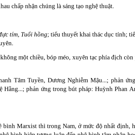
au chấp nhận chúng là sáng tạo nghệ thuật.
Mực tím, Tuổi hồng
; tiểu thuyết khai thác dục tính; t
uyên.
ứ không một chiều, bóp méo, xuyên tạc phía địch còn
Thanh Tâm Tuyền, Dương Nghiễm Mậu...; phản ứng
 Hằng...; phản ứng trong bút pháp: Huỳnh Phan 
ình Marxist thì trong Nam, ở mức độ nhất định, hầ
 phê bình hiện tượng luận đến phê bình tâm phân học