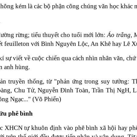
hông kém là các bộ phận công chúng văn học khác nh
i
đường rừng; tiểu thuyết cho tuổi mới lớn:
Áo trắng, 
yết feuilleton với Bình Nguyên Lộc, An Khê hay Lê X
 kí sự viết về cuộc chiến qua cách nhìn nhân văn, ch
ôn anh hùng.
ản truyền thống, từ "phản ứng trong suy tưởng: 
àng, Chu Tử, Nguyễn Đình Toàn, Trần Thị NgH, Lệ
ng Ngạc..." (Võ Phiến)
cứu phê bình
 XHCN tự khuôn định vào phê bình xã hội hay phê b
i trên thế giới đều được tiếp nhận và vận dụng. Từ