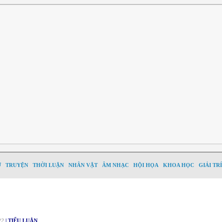
Ơ
TRUYỆN
THỜI LUẬN
NHÂN VẬT
ÂM NHẠC
HỘI HỌA
KHOA HỌC
GIẢI TRÍ
22
| TIỂU LUẬN