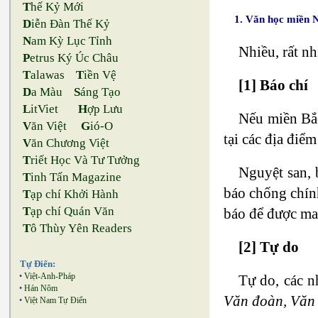
T
hế Kỷ Mới
1. Văn học miền 
D
iễn Đàn Thế Kỷ
N
am Kỳ Lục Tỉnh
Nhiều, rất n
P
etrus Ký Úc Châu
T
alawas
T
iền Vệ
[1] Báo chí
D
a Màu
S
áng Tạo
L
itViet
H
ợp Lưu
Nếu miền Bắc
V
ăn Việt
G
ió-O
tại các địa điể
V
ăn Chương Việt
T
riết Học Và Tư Tưởng
Nguyệt san, 
T
inh Tấn Magazine
báo chống chín
T
ạp chí Khởi Hành
T
ạp chí Quán Văn
báo để được ma
T
ô Thùy Yên Readers
[2] Tự do
Tự Điển:
•
Việt-Anh-Pháp
Tự do, các n
•
Hán Nôm
Văn đoàn, Văn
•
Việt Nam Tự Điển