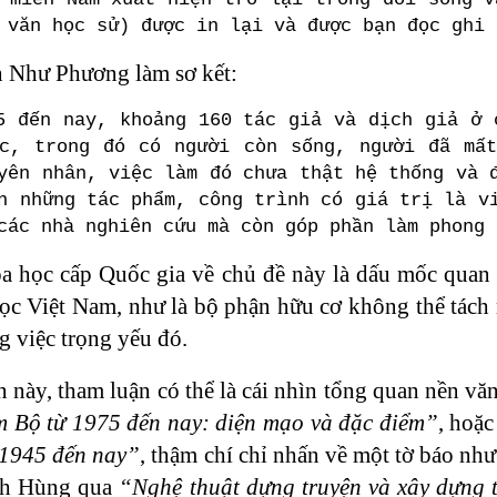
 văn học sử) được in lại và được bạn đọc ghi 
 Như Phương làm sơ kết:
5 đến nay, khoảng 160 tác giả và dịch giả ở 
ớc, trong đó có người còn sống, người đã mấ
yên nhân, việc làm đó chưa thật hệ thống và 
n những tác phẩm, công trình có giá trị là v
các nhà nghiên cứu mà còn góp phần làm phong 
a học cấp Quốc gia về chủ đề này là dấu mốc quan
 học Việt Nam, như là bộ phận hữu cơ không thể tác
 việc trọng yếu đó.
n này, tham luận có thể là cái nhìn tổng quan nền 
 Bộ từ 1975 đến nay: diện mạo và đặc điểm”
, hoặ
 1945 đến nay”
, thậm chí chỉ nhấn về một tờ báo nh
nh Hùng qua
“Nghệ thuật dựng truyện và xây dựng 