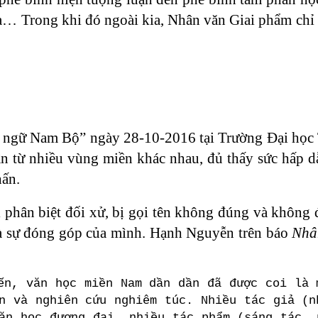
ừa… Trong khi đó ngoài kia, Nhân văn Giai phẩm chỉ
n ngữ Nam Bộ” ngày 28-10-2016 tại Trường Đại học
ân từ nhiều vùng miền khác nhau, đủ thấy sức hấp d
hấn.
phân biệt đối xử, bị gọi tên không đúng và không 
 và sự đóng góp của mình. Hạnh Nguyễn trên báo
Nhâ
ến, văn học miền Nam dần dần đã được coi là 
n và nghiên cứu nghiêm túc. Nhiều tác giả (n
ăn học đương đại, nhiều tác phẩm (sáng tác, 