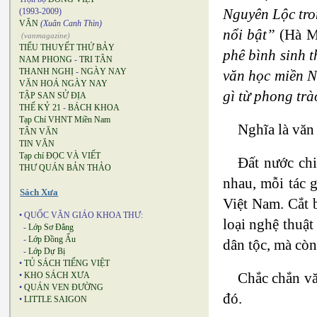
Nguyên Lộc tro
(1993-2009)
VĂN
(Xuân Canh Thìn)
nổi bật”
(Hà Mi
(vanmagazine)
TIỂU THUYẾT THỨ BẢY
phê bình sinh t
NAM PHONG
-
TRI TÂN
THANH NGHỊ
-
NGÀY NAY
văn học miền N
VĂN HOÁ NGÀY NAY
gì từ phong tr
TẬP SAN SỬ ĐỊA
THẾ KỶ 21
-
BÁCH KHOA
Tạp Chí VHNT Miền Nam
Nghĩa là văn
TÂN VĂN
TIN VĂN
Tạp chí ĐỌC VÀ VIẾT
Đất nước chi
THƯ QUÁN BẢN THẢO
nhau, mỗi tác 
Sách Xưa
Việt Nam. Cắt 
• QUỐC VĂN GIÁO KHOA THƯ:
loại nghệ thuật
-
Lớp Sơ Đẳng
-
Lớp Đồng Ấu
dân tộc, mà còn
-
Lớp Dự Bị
•
TỦ SÁCH TIẾNG VIỆT
Chắc chắn vă
•
KHO SÁCH XƯA
•
QUÁN VEN ĐƯỜNG
đó.
•
LITTLE SAIGON