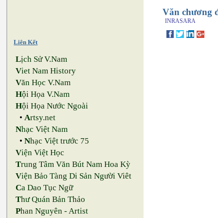
Văn chương đ
INRASARA
Liên Kết
L
ịch Sử V.Nam
V
iet Nam History
V
ăn Học V.Nam
H
ội Họa V.Nam
H
ội Họa Nước Ngoài
•
A
rtsy.net
N
hạc Việt Nam
•
N
hạc Việt trước 75
V
iện Việt Học
T
rung Tâm Văn Bút Nam Hoa Kỳ
V
iện Bảo Tàng Di Sản Người Viêt
C
a Dao Tục Ngữ
T
hư Quán Bản Thảo
P
han Nguyên - Artist