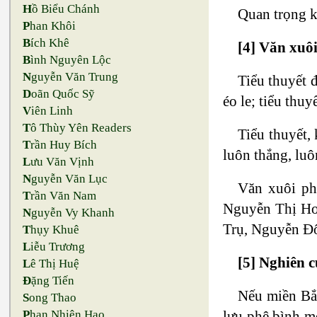
H
ồ Biểu Chánh
Quan trọng k
P
han Khôi
B
ích Khê
[4] Văn xuô
B
ình Nguyên Lộc
N
guyễn Văn Trung
Tiểu thuyết 
D
oãn Quốc Sỹ
éo le; tiểu thu
V
iên Linh
T
ô Thùy Yên Readers
Tiểu thuyết,
T
rần Huy Bích
luôn thắng, lu
L
ưu Văn Vịnh
N
guyễn Văn Lục
Văn xuôi ph
T
rần Văn Nam
Nguyễn Thị Ho
N
guyễn Vy Khanh
Trụ, Nguyễn Đô
T
hụy Khuê
L
iễu Trương
[5] Nghiên 
L
ê Thị Huệ
Đ
ặng Tiến
Nếu miền Bắc
S
ong Thao
lưu phê bình mớ
P
han Nhiên Hạo