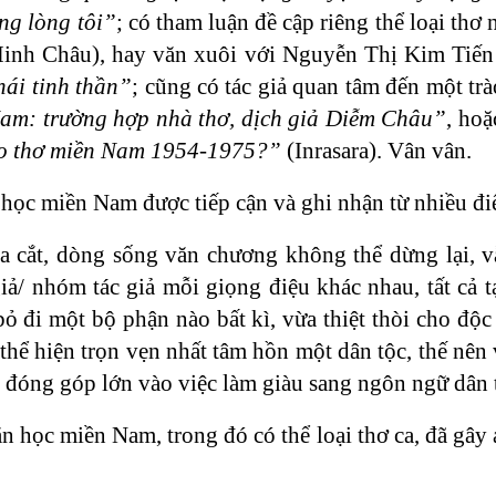
ng lòng tôi”
; có tham luận đề cập riêng thể loại thơ
nh Châu), hay văn xuôi với Nguyễn Thị Kim Tiến 
hái tinh thần”
; cũng có tác giả quan tâm đến một 
am: trường hợp nhà thơ, dịch giả Diễm Châu”
, hoặ
ào thơ miền Nam 1954-1975?”
(Inrasara). Vân vân.
 học miền Nam được tiếp cận và ghi nhận từ nhiều đ
a cắt, dòng sống văn chương không thể dừng lại, 
giả/ nhóm tác giả mỗi giọng điệu khác nhau, tất cả
bỏ đi một bộ phận nào bất kì, vừa thiệt thòi cho độ
 thể hiện trọn vẹn nhất tâm hồn một dân tộc, thế nê
 đóng góp lớn vào việc làm giàu sang ngôn ngữ dân 
n học miền Nam, trong đó có thể loại thơ ca, đã gây