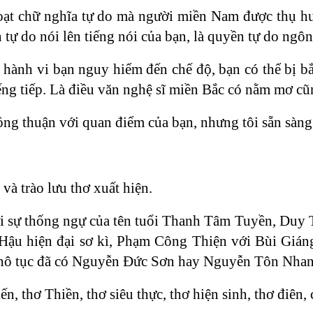
oạt chữ nghĩa tự do mà người miền Nam được thụ hưở
n tự do nói lên tiếng nói của bạn, là quyền tự do ngôn
 hành vi bạn nguy hiểm đến chế độ, bạn có thể bị bắt
iếng tiếp. Là điều văn nghệ sĩ miền Bắc có nằm mơ c
ng thuận với quan điểm của bạn, nhưng tôi sẵn sàng l
và trào lưu thơ xuất hiện.
i sự thống ngự của tên tuổi Thanh Tâm Tuyền, Duy 
Hậu hiện đại sơ kì, Phạm Công Thiện với Bùi Gián
thô tục đã có Nguyễn Đức Sơn hay Nguyễn Tôn Nhan
n, thơ Thiền, thơ siêu thực, thơ hiện sinh, thơ điên, 