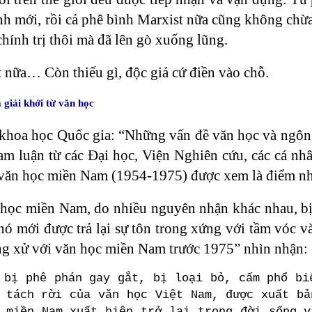
ình mới, rồi cả phê bình Marxist nữa cũng không ch
hính trị thôi mà đã lên gò xuống lũng.
t nữa… Còn thiếu gì, độc giả cứ điền vào chỗ.
 giải khởi từ văn học
khoa học Quốc gia: “Những vấn đề văn học và ngô
am luận từ các Đại học, Viện Nghiên cứu, các cá nh
 văn học miền Nam (1954-1975) được xem là điểm n
học miền Nam, do nhiều nguyên nhận khác nhau, bị 
, nó mới được trả lại sự tôn trong xứng với tầm vóc
g xử với văn học miền Nam trước 1975” nhìn nhận:
 bị phê phán gay gắt, bị loại bỏ, cấm phổ bi
 tách rời của văn học Việt Nam, được xuất bả
 miền Nam xuất hiện trở lại trong đời sống v