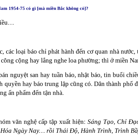
Nam 1954-75 có gì [mà miền Bắc không có]?
hiều…
, các loại báo chỉ phát hành đến cơ quan nhà nước,
m công cộng hay lắng nghe loa phường; thì ở miền Na
bán nguyệt san hay tuần báo, nhật báo, tin buổi chi
h quyền hay báo trung lập cũng có. Dân thành phố đư
ng ấn phẩm đến tận nhà.
hóm văn nghệ cấp tập xuất hiện:
Sáng Tạo, Chỉ Đạo
 Hóa Ngày Nay… rồi Thái Độ, Hành Trình, Trình B