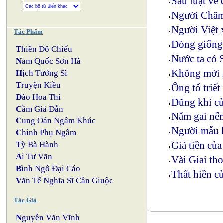
Sáu luật về
Người Chăm
Người Việt 
Tác Phẩm
Dòng giống
T
hiên Đô Chiếu
Nước ta có 
N
am Quốc Sơn Hà
Không mới n
H
ịch Tướng Sĩ
T
ruyện Kiều
Ông tổ triết
Đ
ào Hoa Thi
Dũng khí củ
C
ầm Giả Dẫn
Nằm gai nế
C
ung Oán Ngâm Khúc
Người mẫu 
C
hinh Phụ Ngâm
Giá tiền củ
T
ỳ Bà Hành
A
i Tư Vãn
Vài Giai th
B
ình Ngô Đại Cáo
Thất hiền c
V
ăn Tế Nghĩa Sĩ Cần Giuộc
Tác Giả
N
guyễn Văn Vĩnh