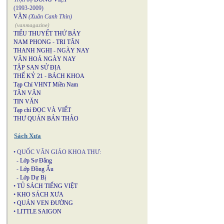
(1993-2009)
VĂN
(Xuân Canh Thìn)
(vanmagazine)
TIỂU THUYẾT THỨ BẢY
NAM PHONG
-
TRI TÂN
THANH NGHỊ
-
NGÀY NAY
VĂN HOÁ NGÀY NAY
TẬP SAN SỬ ĐỊA
THẾ KỶ 21
-
BÁCH KHOA
Tạp Chí VHNT Miền Nam
TÂN VĂN
TIN VĂN
Tạp chí ĐỌC VÀ VIẾT
THƯ QUÁN BẢN THẢO
Sách Xưa
• QUỐC VĂN GIÁO KHOA THƯ:
-
Lớp Sơ Đẳng
-
Lớp Đồng Ấu
-
Lớp Dự Bị
•
TỦ SÁCH TIẾNG VIỆT
•
KHO SÁCH XƯA
•
QUÁN VEN ĐƯỜNG
•
LITTLE SAIGON