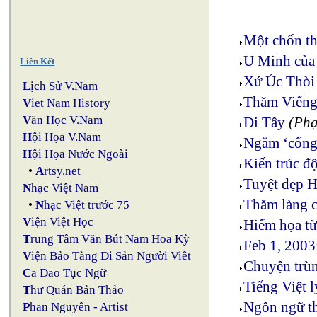
Một chốn th
U Minh của 
Liên Kết
Xứ Úc Thòi
L
ịch Sử V.Nam
Thăm Viếng
V
iet Nam History
V
ăn Học V.Nam
Đi Tây
(Ph
H
ội Họa V.Nam
Ngắm ‘cổng 
H
ội Họa Nước Ngoài
Kiến trúc đ
•
A
rtsy.net
Tuyệt đẹp 
N
hạc Việt Nam
Thăm làng c
•
N
hạc Việt trước 75
V
iện Việt Học
Hiểm họa t
T
rung Tâm Văn Bút Nam Hoa Kỳ
Feb 1, 2003
V
iện Bảo Tàng Di Sản Người Viêt
Chuyện trùn
C
a Dao Tục Ngữ
Tiếng Việt l
T
hư Quán Bản Thảo
Ngôn ngữ th
P
han Nguyên - Artist