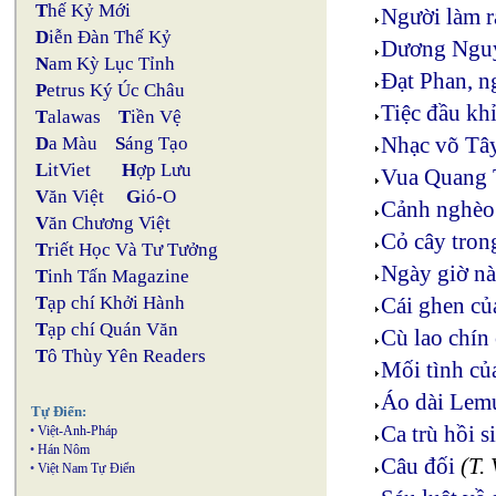
T
hế Kỷ Mới
Người làm r
D
iễn Đàn Thế Kỷ
Dương Nguy
N
am Kỳ Lục Tỉnh
Đạt Phan, n
P
etrus Ký Úc Châu
Tiệc đầu kh
T
alawas
T
iền Vệ
Nhạc võ Tâ
D
a Màu
S
áng Tạo
L
itViet
H
ợp Lưu
Vua Quang 
V
ăn Việt
G
ió-O
Cảnh nghèo 
V
ăn Chương Việt
Cỏ cây tron
T
riết Học Và Tư Tưởng
Ngày giờ nà
T
inh Tấn Magazine
Cái ghen c
T
ạp chí Khởi Hành
T
ạp chí Quán Văn
Cù lao chín
T
ô Thùy Yên Readers
Mối tình c
Áo dài Lemu
Tự Điển:
Ca trù hồi s
•
Việt-Anh-Pháp
•
Hán Nôm
Câu đối
(T. 
•
Việt Nam Tự Điển