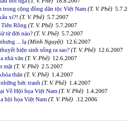
 dấu hỏi ngã
(T. V. Phê)
18.8.2007
 trong cộng đồng dân tộc Việt Nam
(T. V. Phê)
5.7.
xấu xí?!
(T. V. Phê)
5.7.2007
 Tiên Rồng
(T. V. Phê)
5.7.2007
Sử từ đời nào?
(T. V. Phê)
5.7.2007
hưng ... lạ
(Minh Nguyệt)
12.6.2007
 thuyết hiện sinh sống ra sao?
(T. V. Phê)
12.6.2007
a nhà văn
(T. V. Phê)
12.6.2007
m mật
(T. V. Phê)
2.5.2007
khỏa thân
(T. V. Phê)
1.4.2007
a những bức tranh
(T. V. Phê)
1.4.2007
oại Về Hội họa Việt Nam
(T. V. Phê)
1.4.2007
ủa hội họa Việt Nam
(T. V. Phê)
.12.2006