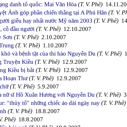
ạng danh tổ quốc: Mai Văn Hòa
(T. V. Phê)
14.11.20
ệt Ánh góp phần chiến thắng tại A Phú Hãn
(T. V. P
gười giễu hay nhất nước Mỹ năm 2003
(T. V. Phê)
14
ỉ, cỗ đầu người
(T. V. Phê)
12.10.2007
y Sơn
(T. V. Phê)
2.10.2007
Trung
(T. V. Phê)
1.10.2007
khó và bệnh tật của thi hào Nguyễn Du
(T. V. Phê)
1
g Truyện Kiều
(T. V. Phê)
12.9.2007
ng Kiều bị bắt
(T. V. Phê)
12.9.2007
ủa Hoạn Thư
(T. V. Phê)
12.9.2007
 chữ
(T. V. Phê)
5.9.2007
ủa nữ sĩ Hồ Xuân Hương với Nguyễn Du
(T. V. Phê)
3.
r: "thủy tổ" những chiếc áo dài ngày nay
(T. V. Phê)
inh
(T. V. Phê)
18.8.2007
V. Phê)
18.8.2007