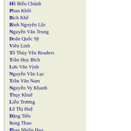
H
ồ Biểu Chánh
P
han Khôi
B
ích Khê
B
ình Nguyên Lộc
N
guyễn Văn Trung
D
oãn Quốc Sỹ
V
iên Linh
T
ô Thùy Yên Readers
T
rần Huy Bích
L
ưu Văn Vịnh
N
guyễn Văn Lục
T
rần Văn Nam
N
guyễn Vy Khanh
T
hụy Khuê
L
iễu Trương
L
ê Thị Huệ
Đ
ặng Tiến
S
ong Thao
P
han Nhiên Hạo