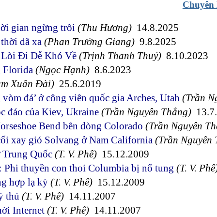
Chuyên 
ời gian ngừng trôi
(Thu Hương)
14.8.2025
thời đã xa
(Phan Trường Giang)
9.8.2025
 Lòi Đi Dễ Khó Về
(Trịnh Thanh Thuỷ)
8.10.2023
 Florida
(Ngọc Hạnh)
8.6.2023
ạm Xuân Đài)
25.6.2019
vòm đá’ ở công viên quốc gia Arches, Utah
(Trần N
ộc đáo của Kiev, Ukraine
(Trần Nguyên Thắng)
13.7
Horseshoe Bend bên dòng Colorado
(Trần Nguyên Th
ối xay gió Solvang ở Nam California
(Trần Nguyên 
ừ Trung Quốc
(T. V. Phê)
15.12.2009
: Phi thuyền con thoi Columbia bị nổ tung
(T. V. Phê
g hợp lạ kỳ
(T. V. Phê)
15.12.2009
ý thú
(T. V. Phê)
14.11.2007
ời Internet
(T. V. Phê)
14.11.2007