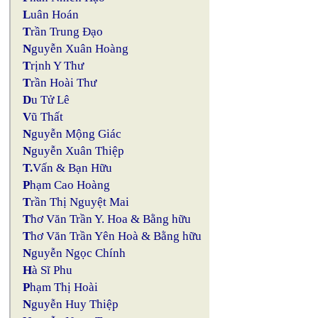
L
uân Hoán
T
rần Trung Đạo
N
guyễn Xuân Hoàng
T
rịnh Y Thư
T
rần Hoài Thư
D
u Tử Lê
V
ũ Thất
N
guyễn Mộng Giác
N
guyễn Xuân Thiệp
T.
Vấn & Bạn Hữu
P
hạm Cao Hoàng
T
rần Thị Nguyệt Mai
T
hơ Văn Trần Y. Hoa & Bằng hữu
T
hơ Văn Trần Yên Hoà & Bằng hữu
N
guyễn Ngọc Chính
H
à Sĩ Phu
P
hạm Thị Hoài
N
guyễn Huy Thiệp