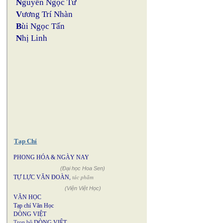
N
guyễn Ngọc Tư
V
ương Trí Nhàn
B
ùi Ngọc Tấn
N
hị Linh
Tạp Chí
PHONG HÓA & NGÀY NAY
(Đại học Hoa Sen)
TỰ LỰC VĂN ĐOÀN
,
tác phẩm
(Viện Việt Học)
VĂN HỌC
Tạp chí Văn Học
DÒNG VIỆT
Trọn bộ
DÒNG VIỆT