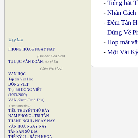
-
Tiếng hát 
-
Nhân Cách
-
Đêm Tân H
-
Đứng Về Ph
Tạp Chí
-
Họp mặt vă
PHONG HÓA & NGÀY NAY
-
Một Vài Kỷ
(Đại học Hoa Sen)
TỰ LỰC VĂN ĐOÀN
,
tác phẩm
(Viện Việt Học)
VĂN HỌC
Tạp chí Văn Học
DÒNG VIỆT
Trọn bộ
DÒNG VIỆT
(1993-2009)
VĂN
(Xuân Canh Thìn)
(vanmagazine)
TIỂU THUYẾT THỨ BẢY
NAM PHONG
-
TRI TÂN
THANH NGHỊ
-
NGÀY NAY
VĂN HOÁ NGÀY NAY
TẬP SAN SỬ ĐỊA
THẾ KỶ 21
-
BÁCH KHOA