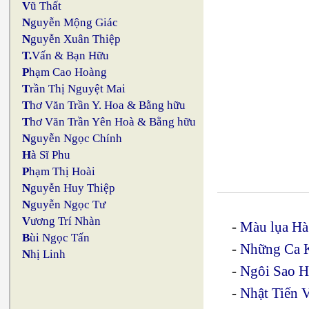
V
ũ Thất
N
guyễn Mộng Giác
N
guyễn Xuân Thiệp
T.
Vấn & Bạn Hữu
P
hạm Cao Hoàng
T
rần Thị Nguyệt Mai
T
hơ Văn Trần Y. Hoa & Bằng hữu
T
hơ Văn Trần Yên Hoà & Bằng hữu
N
guyễn Ngọc Chính
H
à Sĩ Phu
P
hạm Thị Hoài
N
guyễn Huy Thiệp
N
guyễn Ngọc Tư
V
ương Trí Nhàn
-
Màu lụa Hà
B
ùi Ngọc Tấn
-
Những Ca K
N
hị Linh
-
Ngôi Sao 
-
Nhật Tiến 