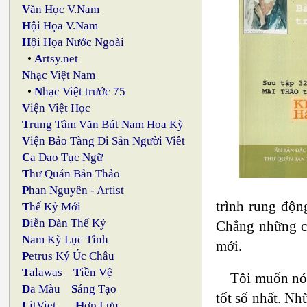
V
ăn Học V.Nam
H
ội Họa V.Nam
H
ội Họa Nước Ngoài
•
A
rtsy.net
N
hạc Việt Nam
•
N
hạc Việt trước 75
V
iện Việt Học
T
rung Tâm Văn Bút Nam Hoa Kỳ
V
iện Bảo Tàng Di Sản Người Viêt
C
a Dao Tục Ngữ
T
hư Quán Bản Thảo
P
han Nguyên - Artist
trình rung độn
T
hế Kỷ Mới
D
iễn Đàn Thế Kỷ
Chẳng những ch
N
am Kỳ Lục Tỉnh
mới.
P
etrus Ký Úc Châu
T
alawas
T
iền Vệ
Tôi muốn nói
D
a Màu
S
áng Tạo
tốt số nhất. Nh
L
itViet
H
ợp Lưu