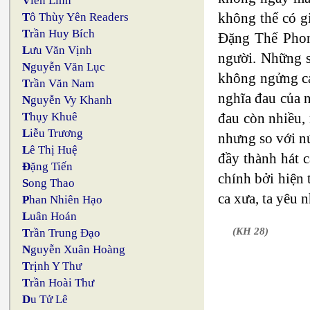
V
iên Linh
không thể có g
T
ô Thùy Yên Readers
T
rần Huy Bích
Đặng Thế Phon
L
ưu Văn Vịnh
người. Những s
N
guyễn Văn Lục
không ngửng ca
T
rần Văn Nam
nghĩa đau của n
N
guyễn Vy Khanh
đau còn nhiều,
T
hụy Khuê
L
iễu Trương
nhưng so với nú
L
ê Thị Huệ
đầy thành hát 
Đ
ặng Tiến
chính bởi hiện 
S
ong Thao
ca xưa, ta yêu 
P
han Nhiên Hạo
L
uân Hoán
(KH 28)
T
rần Trung Đạo
N
guyễn Xuân Hoàng
T
rịnh Y Thư
T
rần Hoài Thư
D
u Tử Lê