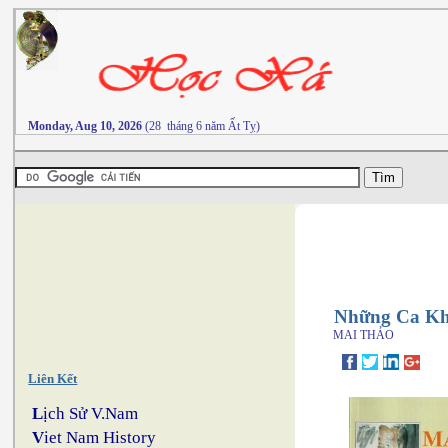
Monday, Aug 10, 2026
(28 tháng 6 năm Ất Tỵ)
Những Ca Kh
MAI THẢO
Liên Kết
L
ịch Sử V.Nam
V
iet Nam History