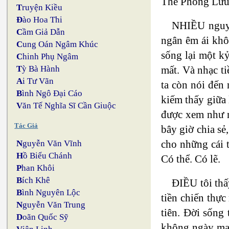
Thế Phong Lưu 
T
ruyện Kiều
Đ
ào Hoa Thi
NHIỀU nguyên
C
ầm Giả Dẫn
ngân êm ái khô
C
ung Oán Ngâm Khúc
sống lại một k
C
hinh Phụ Ngâm
mất. Và nhạc ti
T
ỳ Bà Hành
A
i Tư Vãn
ta còn nói đến 
B
ình Ngô Đại Cáo
kiếm thấy giữa 
V
ăn Tế Nghĩa Sĩ Cần Giuộc
được xem như n
Tác Giả
bây giờ chia sẻ
cho những cái t
N
guyễn Văn Vĩnh
H
ồ Biểu Chánh
Có thể. Có lẽ.
P
han Khôi
B
ích Khê
ĐIỀU tôi thấy
B
ình Nguyên Lộc
tiền chiến thực
N
guyễn Văn Trung
tiên. Đời sống 
D
oãn Quốc Sỹ
không ngày mai,