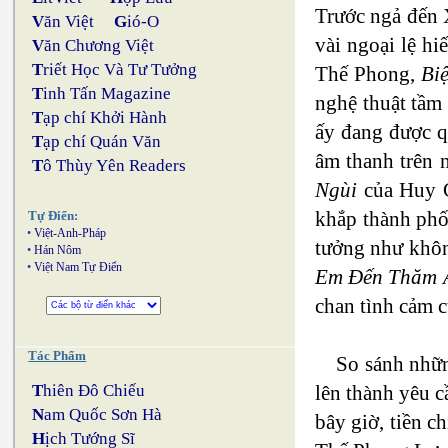
Trước ngả đến 
V
ăn Việt
G
ió-O
vài ngoại lệ h
V
ăn Chương Việt
T
riết Học Và Tư Tưởng
Thế Phong,
Biệ
T
inh Tấn Magazine
nghệ thuật tầm
T
ạp chí Khởi Hành
ấy đang được q
T
ạp chí Quán Văn
âm thanh trên 
T
ô Thùy Yên Readers
Ngùi
của Huy C
khắp thành phố
Tự Điển:
•
Việt-Anh-Pháp
tưởng như khôn
•
Hán Nôm
•
Việt Nam Tự Điển
Em Đến Thăm 
chan tình cảm c
Tác Phẩm
So sánh nhữn
lên thành yêu c
T
hiên Đô Chiếu
N
am Quốc Sơn Hà
bây giờ, tiền c
H
ịch Tướng Sĩ