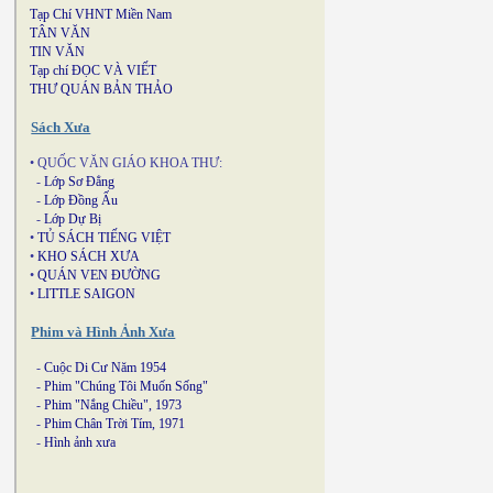
Tạp Chí VHNT Miền Nam
TÂN VĂN
TIN VĂN
Tạp chí ĐỌC VÀ VIẾT
THƯ QUÁN BẢN THẢO
Sách Xưa
• QUỐC VĂN GIÁO KHOA THƯ:
-
Lớp Sơ Đẳng
-
Lớp Đồng Ấu
-
Lớp Dự Bị
•
TỦ SÁCH TIẾNG VIỆT
•
KHO SÁCH XƯA
•
QUÁN VEN ĐƯỜNG
•
LITTLE SAIGON
Phim và Hình Ảnh Xưa
-
Cuộc Di Cư Năm 1954
-
Phim "Chúng Tôi Muốn Sống"
-
Phim "Nắng Chiều", 1973
-
Phim Chân Trời Tím, 1971
-
Hình ảnh xưa