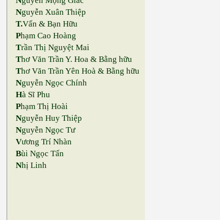
N
guyễn Mộng Giác
N
guyễn Xuân Thiệp
T.
Vấn & Bạn Hữu
P
hạm Cao Hoàng
T
rần Thị Nguyệt Mai
T
hơ Văn Trần Y. Hoa & Bằng hữu
T
hơ Văn Trần Yên Hoà & Bằng hữu
N
guyễn Ngọc Chính
H
à Sĩ Phu
P
hạm Thị Hoài
N
guyễn Huy Thiệp
N
guyễn Ngọc Tư
V
ương Trí Nhàn
B
ùi Ngọc Tấn
N
hị Linh