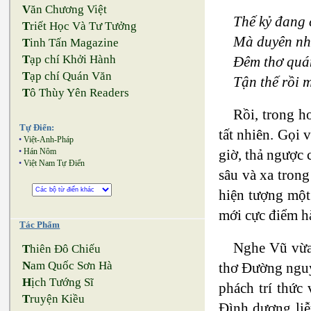
V
ăn Chương Việt
Thế kỷ đang 
T
riết Học Và Tư Tưởng
Mà duyên nhi
T
inh Tấn Magazine
T
ạp chí Khởi Hành
Đêm thơ quán
T
ạp chí Quán Văn
Tận thế rồi 
T
ô Thùy Yên Readers
Rồi, trong 
Tự Điển:
tất nhiên. Gọi
•
Việt-Anh-Pháp
giờ, thả ngược 
•
Hán Nôm
•
Việt Nam Tự Điển
sâu và xa trong
hiện tượng một 
mới cực điểm h
Tác Phẩm
Nghe Vũ vừa 
T
hiên Đô Chiếu
N
am Quốc Sơn Hà
thơ Đường nguy 
H
ịch Tướng Sĩ
phách trí thức
T
ruyện Kiều
Đình dương liễu