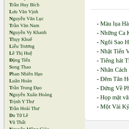
T
rần Huy Bích
L
ưu Văn Vịnh
N
guyễn Văn Lục
-
Màu lụa Hà
T
rần Văn Nam
-
Những Ca K
N
guyễn Vy Khanh
T
hụy Khuê
-
Ngôi Sao 
L
iễu Trương
-
Nhật Tiến 
L
ê Thị Huệ
-
Tiếng hát 
Đ
ặng Tiến
S
ong Thao
-
Nhân Cách
P
han Nhiên Hạo
-
Đêm Tân H
L
uân Hoán
-
Đứng Về Ph
T
rần Trung Đạo
N
guyễn Xuân Hoàng
-
Họp mặt vă
T
rịnh Y Thư
-
Một Vài Kỷ
T
rần Hoài Thư
D
u Tử Lê
V
ũ Thất