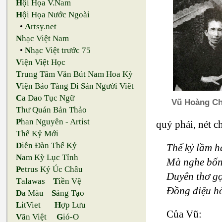
H
ội Họa V.Nam
H
ội Họa Nước Ngoài
•
A
rtsy.net
N
hạc Việt Nam
•
N
hạc Việt trước 75
V
iện Việt Học
T
rung Tâm Văn Bút Nam Hoa Kỳ
V
iện Bảo Tàng Di Sản Người Viêt
C
a Dao Tục Ngữ
Vũ Hoàng C
T
hư Quán Bản Thảo
P
han Nguyên - Artist
quý phái, nét c
T
hế Kỷ Mới
D
iễn Đàn Thế Kỷ
Thế kỷ lầm h
N
am Kỳ Lục Tỉnh
Mà nghe bốn
P
etrus Ký Úc Châu
Duyên thơ gợ
T
alawas
T
iền Vệ
Đồng điệu h
D
a Màu
S
áng Tạo
L
itViet
H
ợp Lưu
Của Vũ:
V
ăn Việt
G
ió-O