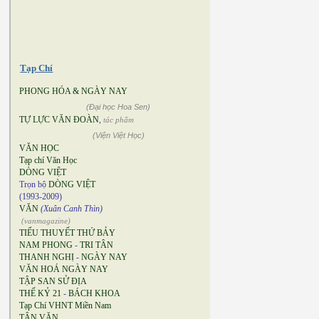
Tạp Chí
PHONG HÓA & NGÀY NAY
(Đại học Hoa Sen)
TỰ LỰC VĂN ĐOÀN
,
tác phẩm
(Viện Việt Học)
VĂN HỌC
Tạp chí Văn Học
DÒNG VIỆT
Trọn bộ
DÒNG VIỆT
(1993-2009)
VĂN
(Xuân Canh Thìn)
(vanmagazine)
TIỂU THUYẾT THỨ BẢY
NAM PHONG
-
TRI TÂN
THANH NGHỊ
-
NGÀY NAY
VĂN HOÁ NGÀY NAY
TẬP SAN SỬ ĐỊA
THẾ KỶ 21
-
BÁCH KHOA
Tạp Chí VHNT Miền Nam
TÂN VĂN