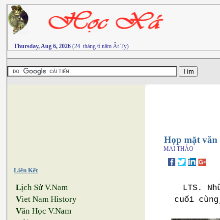
Thursday, Aug 6, 2026
(24 tháng 6 năm Ất Tỵ)
Họp mặt văn 
MAI THẢO
Liên Kết
L
ịch Sử V.Nam
LTS. Nh
V
iet Nam History
cuối cùng
V
ăn Học V.Nam