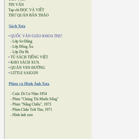
TIN VĂN
Tạp chí ĐỌC VÀ VIẾT
THƯ QUÁN BẢN THẢO
Sách Xưa
• QUỐC VĂN GIÁO KHOA THƯ:
-
Lớp Sơ Đẳng
-
Lớp Đồng Ấu
-
Lớp Dự Bị
•
TỦ SÁCH TIẾNG VIỆT
•
KHO SÁCH XƯA
•
QUÁN VEN ĐƯỜNG
•
LITTLE SAIGON
Phim và Hình Ảnh Xưa
-
Cuộc Di Cư Năm 1954
-
Phim "Chúng Tôi Muốn Sống"
-
Phim "Nắng Chiều", 1973
-
Phim Chân Trời Tím, 1971
-
Hình ảnh xưa