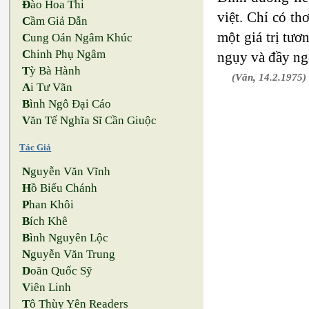
Đ
ào Hoa Thi
việt. Chỉ có th
C
ầm Giả Dẫn
một giá trị tươ
C
ung Oán Ngâm Khúc
C
hinh Phụ Ngâm
ngụy và đầy ngờ
T
ỳ Bà Hành
(Văn, 14.2.1975)
A
i Tư Vãn
B
ình Ngô Đại Cáo
V
ăn Tế Nghĩa Sĩ Cần Giuộc
Tác Giả
N
guyễn Văn Vĩnh
H
ồ Biểu Chánh
P
han Khôi
B
ích Khê
B
ình Nguyên Lộc
N
guyễn Văn Trung
D
oãn Quốc Sỹ
V
iên Linh
T
ô Thùy Yên Readers