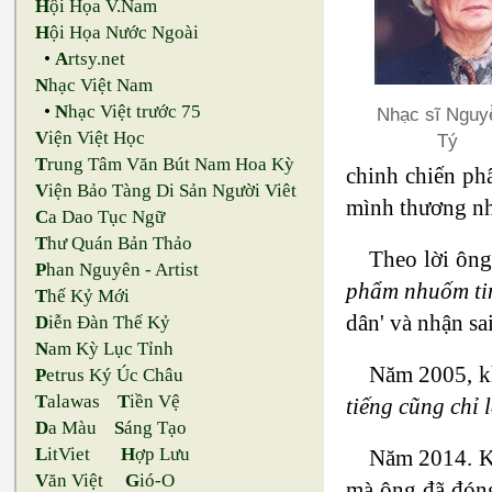
H
ội Họa V.Nam
H
ội Họa Nước Ngoài
•
A
rtsy.net
N
hạc Việt Nam
•
N
hạc Việt trước 75
Nhạc sĩ Nguyễ
V
iện Việt Học
Tý
T
rung Tâm Văn Bút Nam Hoa Kỳ
chinh chiến ph
V
iện Bảo Tàng Di Sản Người Viêt
mình thương nh
C
a Dao Tục Ngữ
T
hư Quán Bản Thảo
Theo lời ông
P
han Nguyên - Artist
phẩm nhuốm tin
T
hế Kỷ Mới
dân' và nhận sai
D
iễn Đàn Thế Kỷ
N
am Kỳ Lục Tỉnh
Năm 2005, kh
P
etrus Ký Úc Châu
T
alawas
T
iền Vệ
tiếng cũng chỉ 
D
a Màu
S
áng Tạo
L
itViet
H
ợp Lưu
Năm 2014. Kh
V
ăn Việt
G
ió-O
mà ông đã đóng 