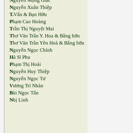
N
guyễn Mộng Giác
N
guyễn Xuân Thiệp
T.
Vấn & Bạn Hữu
P
hạm Cao Hoàng
T
rần Thị Nguyệt Mai
T
hơ Văn Trần Y. Hoa & Bằng hữu
T
hơ Văn Trần Yên Hoà & Bằng hữu
N
guyễn Ngọc Chính
H
à Sĩ Phu
P
hạm Thị Hoài
N
guyễn Huy Thiệp
N
guyễn Ngọc Tư
V
ương Trí Nhàn
B
ùi Ngọc Tấn
N
hị Linh