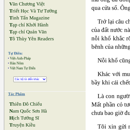
V
ăn Chương Việt
qua cửa sổ. Ông
T
riết Học Và Tư Tưởng
T
inh Tấn Magazine
Trở lại câu c
T
ạp chí Khởi Hành
của đất nước nà
T
ạp chí Quán Văn
nỗi khổ khắc r
T
ô Thùy Yên Readers
bênh của những
Tự Điển:
•
Việt-Anh-Pháp
Nỗi khổ cũng
•
Hán Nôm
•
Việt Nam Tự Điển
Khác với muô
bầy khi cái chế
Tác Phẩm
Là con người
Mất phần cỏ tư
T
hiên Đô Chiếu
N
am Quốc Sơn Hà
chưa bao giờ đư
H
ịch Tướng Sĩ
T
ruyện Kiều
Tôi xin gửi 