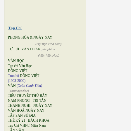
Tạp Chí
PHONG HÓA & NGÀY NAY
(Đại học Hoa Sen)
TỰ LỰC VĂN ĐOÀN
,
tác phẩm
(Viện Việt Học)
VĂN HỌC
Tạp chí Văn Học
DÒNG VIỆT
Trọn bộ
DÒNG VIỆT
(1993-2009)
VĂN
(Xuân Canh Thìn)
(vanmagazine)
TIỂU THUYẾT THỨ BẢY
NAM PHONG
-
TRI TÂN
THANH NGHỊ
-
NGÀY NAY
VĂN HOÁ NGÀY NAY
TẬP SAN SỬ ĐỊA
THẾ KỶ 21
-
BÁCH KHOA
Tạp Chí VHNT Miền Nam
TÂN VĂN