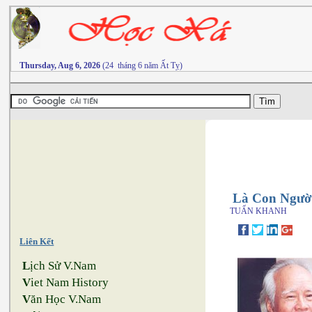
Thursday, Aug 6, 2026
(24 tháng 6 năm Ất Tỵ)
Là Con Ngườ
TUẤN KHANH
Liên Kết
L
ịch Sử V.Nam
V
iet Nam History
V
ăn Học V.Nam