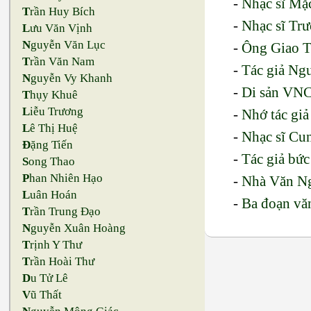
-
Nhạc sĩ Mặc
T
rần Huy Bích
-
Nhạc sĩ Tr
L
ưu Văn Vịnh
N
guyễn Văn Lục
-
Ông Giao T
T
rần Văn Nam
-
Tác giả Ng
N
guyễn Vy Khanh
-
Di sản VNC
T
hụy Khuê
L
iễu Trương
-
Nhớ tác giả
L
ê Thị Huệ
-
Nhạc sĩ Cun
Đ
ặng Tiến
-
Tác giả bức
S
ong Thao
P
han Nhiên Hạo
-
Nhà Văn Ng
L
uân Hoán
-
Ba đoạn vă
T
rần Trung Đạo
N
guyễn Xuân Hoàng
T
rịnh Y Thư
T
rần Hoài Thư
D
u Tử Lê
V
ũ Thất