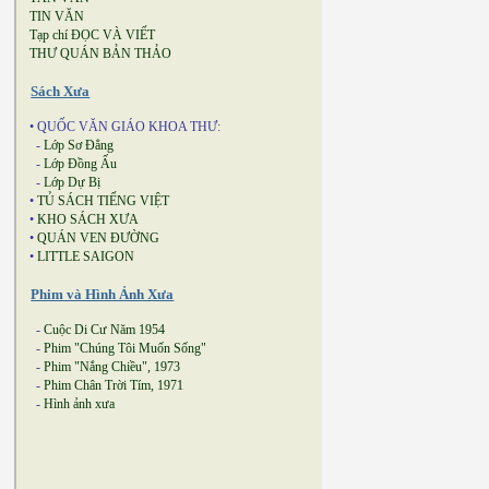
TIN VĂN
Tạp chí ĐỌC VÀ VIẾT
THƯ QUÁN BẢN THẢO
Sách Xưa
• QUỐC VĂN GIÁO KHOA THƯ:
-
Lớp Sơ Đẳng
-
Lớp Đồng Ấu
-
Lớp Dự Bị
•
TỦ SÁCH TIẾNG VIỆT
•
KHO SÁCH XƯA
•
QUÁN VEN ĐƯỜNG
•
LITTLE SAIGON
Phim và Hình Ảnh Xưa
-
Cuộc Di Cư Năm 1954
-
Phim "Chúng Tôi Muốn Sống"
-
Phim "Nắng Chiều", 1973
-
Phim Chân Trời Tím, 1971
-
Hình ảnh xưa