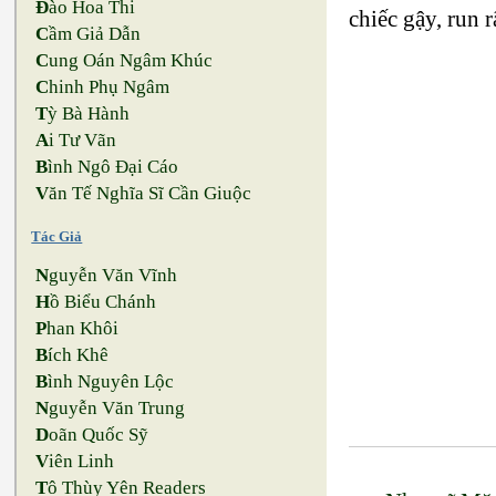
Đ
ào Hoa Thi
chiếc gậy, run 
C
ầm Giả Dẫn
C
ung Oán Ngâm Khúc
C
hinh Phụ Ngâm
T
ỳ Bà Hành
A
i Tư Vãn
B
ình Ngô Đại Cáo
V
ăn Tế Nghĩa Sĩ Cần Giuộc
Tác Giả
N
guyễn Văn Vĩnh
H
ồ Biểu Chánh
P
han Khôi
B
ích Khê
B
ình Nguyên Lộc
N
guyễn Văn Trung
D
oãn Quốc Sỹ
V
iên Linh
T
ô Thùy Yên Readers