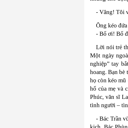
- Vâng! Tôi vi
Ông kéo đứa 
- Bố ơi! Bố đ
Lời nói trẻ 
Một ngày ngoài 
nghiệp” tay bắ
hoang. Bạn bè 
họ còn kéo mũ c
hổ của mẹ và c
Phúc, văn sĩ La
tình người – t
- Bác Trần vừ
kịch. Bác Phùn