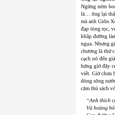
Ngừng ném bom 
là… ông lại thấ
mà anh Giôn Xơn
đạp tòng tọc, v
khắp đường làn
ngụa. Nhưng gi
chương là thứ c
cạch nó đến gi
hứng giờ đây c
viết. Giờ chưa 
dòng sông nước 
căm thù sách vở
“Anh thích c
Và hoàng hô