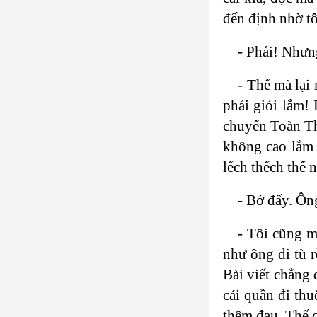
đến định nhờ tôi
- Phải! Nhưn
- Thế mà lại
phải giỏi lắm!
chuyển Toàn Th
không cao lắm 
lếch thếch thế 
- Bở đấy. Ôn
- Tôi cũng m
như ông đi tù r
Bài viết chẳng
cái quần đi thu
thêm đau. Thế 