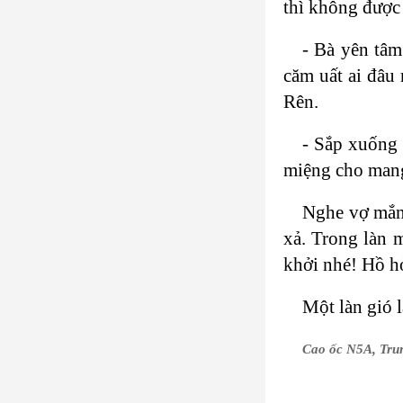
thì không được 
- Bà yên tâm
căm uất ai đâu
Rên.
- Sắp xuống 
miệng cho mang
Nghe vợ mắn
xả. Trong làn 
khởi nhé! Hồ hở
Một làn gió 
Cao ốc N5A, Tru