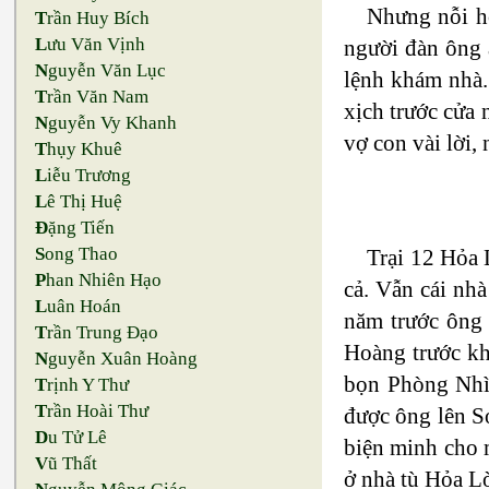
Nhưng nỗi ho
T
rần Huy Bích
L
ưu Văn Vịnh
người đàn ông 
N
guyễn Văn Lục
lệnh khám nhà.
T
rần Văn Nam
xịch trước cửa 
N
guyễn Vy Khanh
vợ con vài lời
T
hụy Khuê
L
iễu Trương
L
ê Thị Huệ
Đ
ặng Tiến
S
ong Thao
Trại 12 Hỏa 
P
han Nhiên Hạo
cả. Vẫn cái nh
L
uân Hoán
năm trước ông 
T
rần Trung Đạo
Hoàng trước kh
N
guyễn Xuân Hoàng
bọn Phòng Nhì 
T
rịnh Y Thư
T
rần Hoài Thư
được ông lên S
D
u Tử Lê
biện minh cho 
V
ũ Thất
ở nhà tù Hỏa L