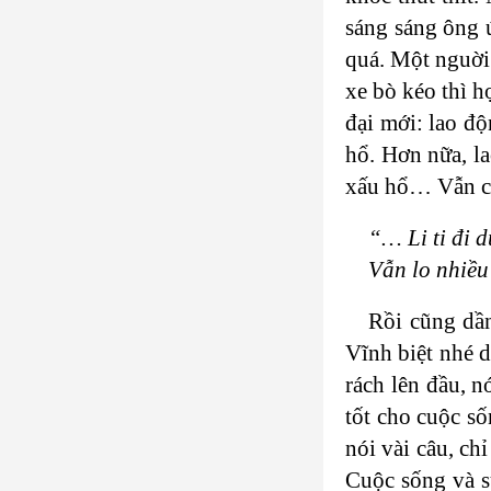
sáng sáng ông 
quá. Một nguời 
xe bò kéo thì h
đại mới: lao độ
hổ. Hơn nữa, l
xấu hổ… Vẫn ch
“… Li ti đi 
Vẫn lo nhiều
Rồi cũng dần
Vĩnh biệt nhé 
rách lên đầu, n
tốt cho cuộc s
nói vài câu, ch
Cuộc sống và s