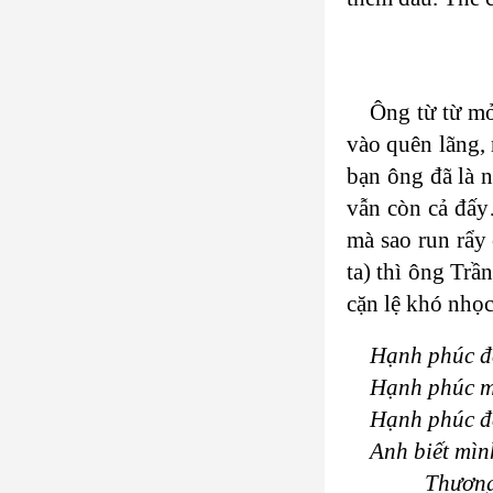
Ông từ từ mở
vào quên lãng, 
bạn ông đã là n
vẫn còn cả đấy
mà sao run rẩy
ta) thì ông Trầ
cặn lệ khó nhọ
Hạnh phúc đ
Hạnh phúc m
Hạnh phúc đế
Anh biết mì
Thương nhữ