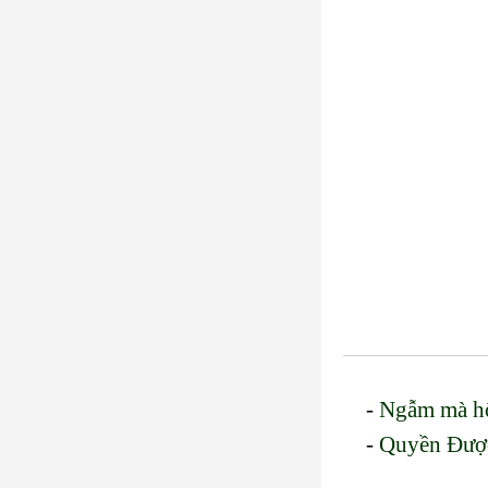
-
Ngẫm mà hổ
-
Quyền Đượ