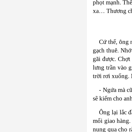
phọt mạnh. Thế
xa… Thương cho
Cứ thế, ông 
gạch thuê. Nhớ
gãi được. Chợt
lưng trần vào 
trời rơi xuống.
- Ngứa mà c
sẽ kiếm cho an
Ông lại lắc 
mối giao hàng. 
nung qua cho rắ