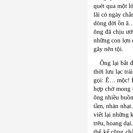
quét qua một l
lãi có ngày chẳ
dòng đời ồn ã…
ông đã chịu ướ
những con lợn 
gây nên tội.
Ông lại bắt 
thời lưu lạc tr
gọi: Ê… mộc! Ê
hợp chờ mong t
ông nhiều buồn 
tầm, nhàn nhạt.
viết lại những 
trêu, hoang dại
thế kể cũng ch