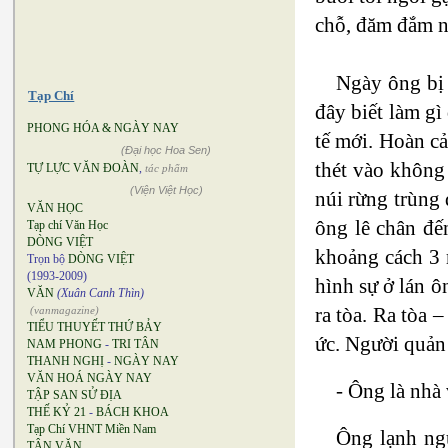
chỗ, đăm đắm n
Ngày ông bị 
Tạp Chí
đây biết làm gì
PHONG HÓA & NGÀY NAY
tế mới. Hoàn 
(Đại học Hoa Sen)
thét vào không
TỰ LỰC VĂN ĐOÀN
,
tác phẩm
(Viện Việt Học)
núi rừng trùng 
VĂN HỌC
ông lê chân đế
Tạp chí Văn Học
DÒNG VIỆT
khoảng cách 3 m
Trọn bộ
DÒNG VIỆT
(1993-2009)
hình sự ở lán 
VĂN
(Xuân Canh Thìn)
ra tòa. Ra tòa 
(vanmagazine)
TIỂU THUYẾT THỨ BẢY
ức. Người quản
NAM PHONG
-
TRI TÂN
THANH NGHỊ
-
NGÀY NAY
VĂN HOÁ NGÀY NAY
- Ông là nhà 
TẬP SAN SỬ ĐỊA
THẾ KỶ 21
-
BÁCH KHOA
Tạp Chí VHNT Miền Nam
Ông lạnh ngư
TÂN VĂN