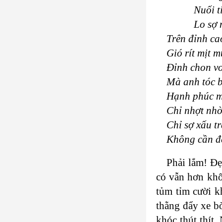
Nuối tiếc
Lo sợ ng
Trên đỉnh ca
Gió rít mịt 
Đỉnh chon vo
Mà anh tóc 
Hạnh phúc mu
Chỉ nhợt nhờ
Chỉ sợ xấu tr
Không cần đ
Phải lắm! Đẹ
có vẫn hơn khô
tủm tỉm cười k
thằng đẩy xe b
khóc thút thít.