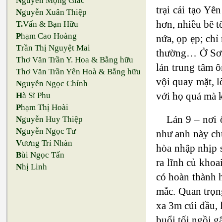
N
guyễn Mộng Giác
trại cải tạo Yê
N
guyễn Xuân Thiệp
hơn, nhiều bê t
T.
Vấn & Bạn Hữu
P
hạm Cao Hoàng
nứa, ọp ẹp; ch
T
rần Thị Nguyệt Mai
thường… Ở Sơn 
T
hơ Văn Trần Y. Hoa & Bằng hữu
lán trung tâm 
T
hơ Văn Trần Yên Hoà & Bằng hữu
vội quay mặt, l
N
guyễn Ngọc Chính
với họ quá mà 
H
à Sĩ Phu
P
hạm Thị Hoài
Lán 9 – nơi 
N
guyễn Huy Thiệp
N
guyễn Ngọc Tư
như anh này ch
V
ương Trí Nhàn
hòa nhập nhịp s
B
ùi Ngọc Tấn
ra lĩnh củ khoa
N
hị Linh
có hoàn thành h
mắc. Quan trọng
xa 3m cúi đầu, 
buổi tối ngồi g