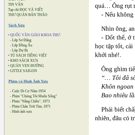
quá… Ông rụt rè
TIN VĂN
Tạp chí ĐỌC VÀ VIẾT
- Nếu không r
THƯ QUÁN BẢN THẢO
Sách Xưa
Nhìn ông, an
• QUỐC VĂN GIÁO KHOA THƯ:
- Dốt thế, ở 
-
Lớp Sơ Đẳng
học tập tốt, cả
-
Lớp Đồng Ấu
-
Lớp Dự Bị
khởi nhé!.
•
TỦ SÁCH TIẾNG VIỆT
•
KHO SÁCH XƯA
•
QUÁN VEN ĐƯỜNG
Ông ghìm tiế
•
LITTLE SAIGON
“… Tôi đã số
Phim và Hình Ảnh Xưa
Khôn ngoan 
-
Cuộc Di Cư Năm 1954
Bao nhiêu lầ
-
Phim "Chúng Tôi Muốn Sống"
-
Phim "Nắng Chiều", 1973
-
Phim Chân Trời Tím, 1971
Phải biết ch
-
Hình ảnh xưa
nhiên, đâu có t