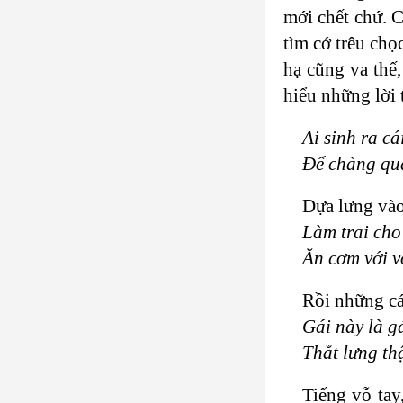
mới chết chứ. C
tìm cớ trêu ch
hạ cũng va thế
hiểu những lời 
Ai sinh ra cá
Để chàng quâ
Dựa lưng vào
Làm trai cho
Ăn cơm với v
Rồi những cá
Gái này là g
Thắt lưng th
Tiếng vỗ tay