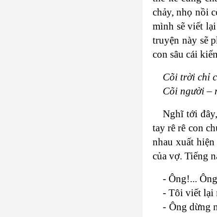
chảy, nhọ nồi c
mình sẽ viết lạ
truyện này sẽ 
con sâu cái kiến
Cõi trời chỉ 
Cõi người – 
Nghĩ tới đây
tay rê rê con 
nhau xuất hiện
của vợ. Tiếng n
- Ông!... Ông
- Tôi viết l
- Ông dừng n