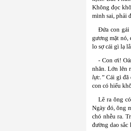
Không đọc không
mình sai, phải đ
Đứa con gái 
gương mặt nó, 
lo sợ cái gì lạ
- Con ơi! Oá
nhân. Lớn lên 
lực.”
Cái gì đã
con có hiểu kh
Lẽ ra ông có
Ngày đó, ông ma
chó nhễu ra. T
đường dao sắc 