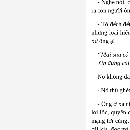
- Nghe nói, 
ra con người ôn
- Tớ đếch đế
những loại hiể
xử ông ạ!
“Mai sau có 
Xin đừng cúi
Nó không đán
- Nó thù ghé
- Ông ở xa n
lợi lộc, quyền 
mạng tới cùng…
cái kia, đọc mà