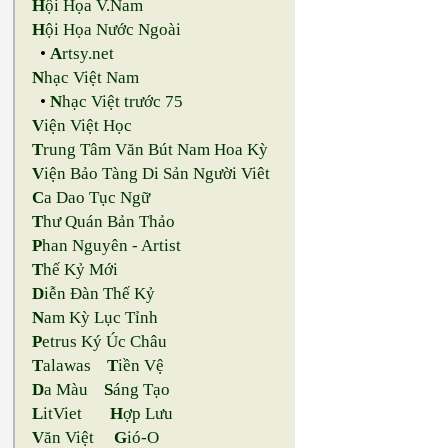
H
ội Họa V.Nam
H
ội Họa Nước Ngoài
•
A
rtsy.net
N
hạc Việt Nam
•
N
hạc Việt trước 75
V
iện Việt Học
T
rung Tâm Văn Bút Nam Hoa Kỳ
V
iện Bảo Tàng Di Sản Người Viêt
C
a Dao Tục Ngữ
T
hư Quán Bản Thảo
P
han Nguyên - Artist
T
hế Kỷ Mới
D
iễn Đàn Thế Kỷ
N
am Kỳ Lục Tỉnh
P
etrus Ký Úc Châu
T
alawas
T
iền Vệ
D
a Màu
S
áng Tạo
L
itViet
H
ợp Lưu
V
ăn Việt
G
ió-O