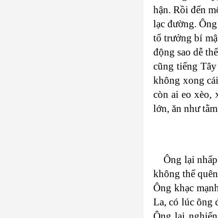
hận. Rồi đến m
lạc đường. Ông
tổ trưởng bí mậ
động sao dễ thế
cũng tiếng Tây
không xong cái
còn ai eo xèo,
lớn, ăn như tằm
Ông lại nhấp
không thể quên 
Ông khạc mạnh 
La, có lúc ông 
Ông lại nghiến