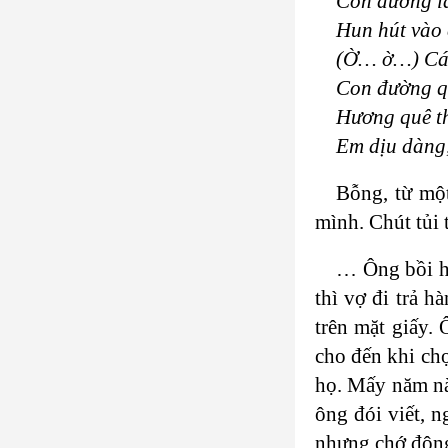
Con đường l
Hun hút vào
(Ờ… ờ…) Cán
Con đường q
Hương quê t
Em dịu dàng
Bỗng, từ mộ
mình. Chút tủi 
… Ông bồi h
thì vợ đi trả 
trên mặt giấy. 
cho đến khi chợ
họ. Mấy năm nà
ông đói viết, 
nhưng chớ động