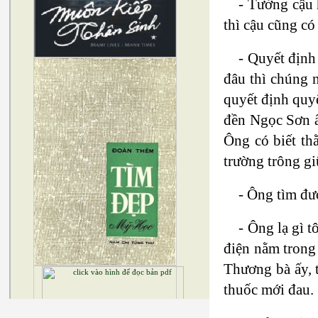
- Tưởng cậu 
thì cậu cũng có
- Quyết định
đâu thì chúng 
quyết định quyế
đền Ngọc Sơn ấy
Ông có biết th
trường trông gi
- Ông tìm đư
- Ông lạ gì t
điện nằm trong 
Thương bà ấy, t
thuốc mới đau.