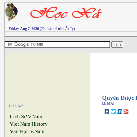
Friday, Aug 7, 2026
(25 tháng 6 năm Ất Tỵ)
Quyền Được 
LÊ MAI
Liên Kết
L
ịch Sử V.Nam
V
iet Nam History
V
ăn Học V.Nam