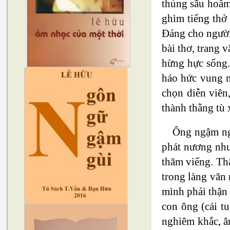
thủng sâu hoắm 
ghìm tiếng thở
Đảng cho người
bài thơ, trang 
hừng hực sống.
háo hức vung n
chọn diễn viên
thành thằng tù 
Ông ngậm ngù
phát nương như
thăm viếng. Th
trong làng văn 
mình phải thận 
con ông (cái t
nghiêm khắc, â