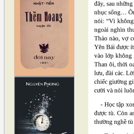
đây, sau những 
nhục sống… Ông
nói: “Vì không
ngoài nghìn th
Thảo nào, vợ c
Yên Bái được ít
vào lớp không 
Than ôi, thời o
lưu, đài các. L
chiếc giường gi
cười và nói luô
- Học tập xo
được tù. Còn an
thường nghề tù 