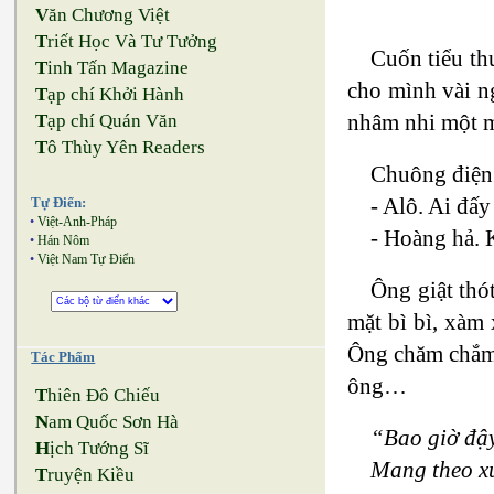
V
ăn Chương Việt
T
riết Học Và Tư Tưởng
Cuốn tiểu th
T
inh Tấn Magazine
cho mình vài ng
T
ạp chí Khởi Hành
nhâm nhi một m
T
ạp chí Quán Văn
T
ô Thùy Yên Readers
Chuông điện 
- Alô. Ai đấy
Tự Điển:
•
Việt-Anh-Pháp
- Hoàng hả. 
•
Hán Nôm
•
Việt Nam Tự Điển
Ông giật thó
mặt bì bì, xàm
Ông chăm chắm 
Tác Phẩm
ông…
T
hiên Đô Chiếu
N
am Quốc Sơn Hà
“Bao giờ đậ
H
ịch Tướng Sĩ
Mang theo x
T
ruyện Kiều