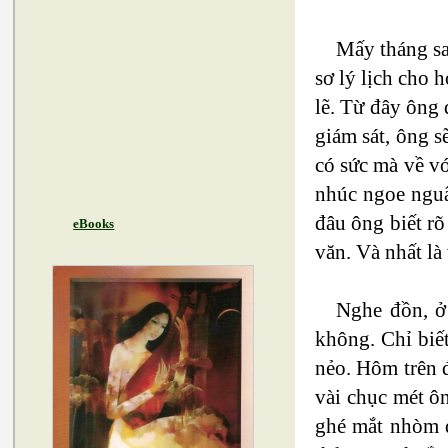
Mấy tháng sa
sơ lý lịch cho 
lẽ. Từ đây ông
giám sát, ông s
có sức mà về vớ
nhúc ngoe nguẩ
đâu ông biết rõ
eBooks
văn. Và nhất là
Nghe đồn, ở
không. Chỉ biết
nẻo. Hôm trên đ
vài chục mét ôn
ghé mắt nhòm q