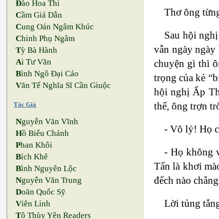
Đ
ào Hoa Thi
Thơ ông từng
C
ầm Giả Dẫn
C
ung Oán Ngâm Khúc
Sau hội nghị
C
hinh Phụ Ngâm
vẫn ngày ngày 
T
ỳ Bà Hành
A
i Tư Vãn
chuyện gì thì ô
B
ình Ngô Đại Cáo
trọng của kẻ “b
V
ăn Tế Nghĩa Sĩ Cần Giuộc
hội nghị Ấp Th
thế, ông trợn tr
Tác Giả
N
guyễn Văn Vĩnh
- Vô lý! Họ c
H
ồ Biểu Chánh
P
han Khôi
- Họ không v
B
ích Khê
Tấn là khơi mà
B
ình Nguyên Lộc
đếch nào chẳng
N
guyễn Văn Trung
D
oãn Quốc Sỹ
Lời tủng tẳn
V
iên Linh
T
ô Thùy Yên Readers