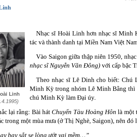
 Linh
Nhạc sĩ Hoài Linh hơn nhạc sĩ Minh 
tác và thành danh tại Miền Nam Việt Nam
Vào Saigon giữa thập niên 1950, nhạ
nhạc sĩ Nguyễn Văn Đông)
với cấp bậc T
Theo nhạc sĩ Lê Dinh cho biết: Chú 
Minh Kỳ trong nhóm Lê Minh Bằng thì t
oài Linh
chú Minh Kỳ làm Đại úy.
.4.1995)
ắc lại rằng: Bài hát
Chuyến Tàu Hoàng Hôn
là một 
ác trong một mùa mưa (ở Thị Nghè, Saigon), nên đó là 
ay bay sắt se lòng ướt vai mềm…”