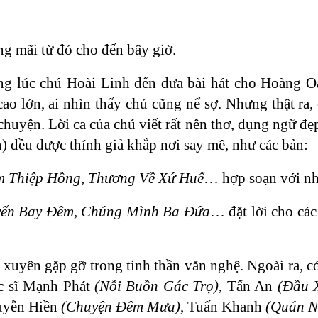
ng mãi từ đó cho đến bây giờ.
ng lúc chú Hoài Linh đến đưa bài hát cho Hoàng Oa
 lớn, ai nhìn thấy chú cũng nể sợ. Nhưng thật ra, c
i chuyện. Lời ca của chú viết rất nên thơ, dụng ngữ đẹ
n) đều được thính giả khắp nơi say mê, như các bản:
m Thiệp Hồng, Thương Về Xứ Huế
… hợp soạn với nh
uyến Bay Đêm, Chúng Mình Ba Đứa
… đặt lời cho các
 xuyên gặp gỡ trong tinh thần văn nghệ. Ngoài ra, có
ạc sĩ Mạnh Phát
(Nỗi Buồn Gác Trọ)
, Tấn An
(Đầu 
uyễn Hiền
(Chuyện Đêm Mưa)
, Tuấn Khanh
(Quán N