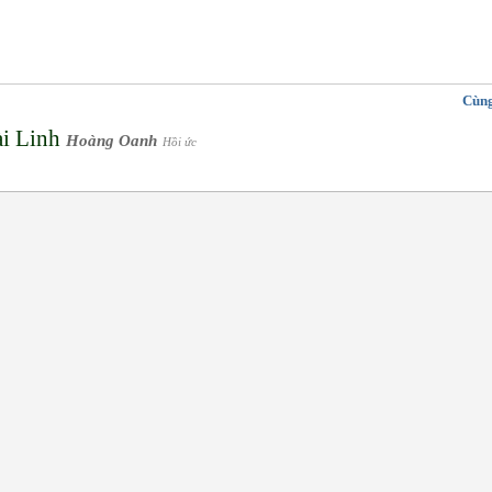
Cùng
ài Linh
Hoàng Oanh
Hồi ức