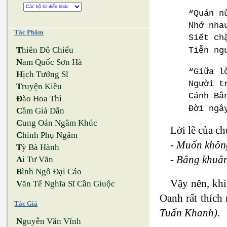
“Quán n
Nhớ nha
Tác Phẩm
Siết ch
T
hiên Đô Chiếu
Tiễn ng
N
am Quốc Sơn Hà
“Giữa l
H
ịch Tướng Sĩ
Người t
T
ruyện Kiều
Cánh Bằ
Đ
ào Hoa Thi
Đời ngâ
C
ầm Giả Dẫn
C
ung Oán Ngâm Khúc
Lời lẽ của ch
C
hinh Phụ Ngâm
-
Muốn không
T
ỳ Bà Hành
-
Bâng khuân
A
i Tư Vãn
B
ình Ngô Đại Cáo
Vậy nên, khi
V
ăn Tế Nghĩa Sĩ Cần Giuộc
Oanh rất thích
Tác Giả
Tuấn Khanh)
.
N
guyễn Văn Vĩnh