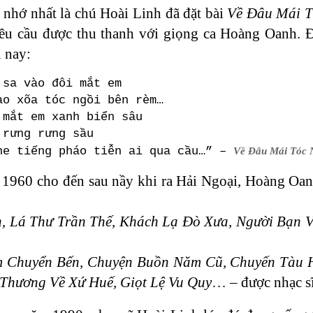
nhớ nhất là chú Hoài Linh đã đặt bài
Về Đâu Mái T
êu cầu được thu thanh với giọng ca Hoàng Oanh. Đâ
 nay:
 sa vào đôi mắt em
ao xõa tóc ngồi bên rèm…
 mắt em xanh biển sâu
 rưng rưng sầu
he tiếng pháo tiễn ai qua cầu…” –
Về Đâu Mái Tóc 
 1960 cho đến sau nầy khi ra Hải Ngoại, Hoàng Oanh 
 Lá Thư Trần Thế, Khách Lạ Đò Xưa, Người Bạn 
 Chuyển Bến, Chuyện Buồn Năm Cũ, Chuyến Tàu H
Thương Về Xứ Huế, Giọt Lệ Vu Quy
… – được nhạc sĩ