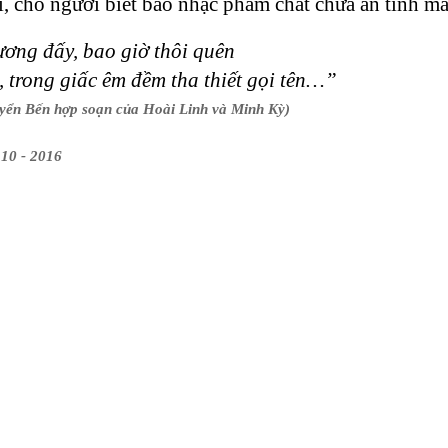
i, cho người biết bao nhạc phẩm chất chứa ân tình m
ơng đấy, bao giờ thôi quên
m, trong giấc êm đềm tha thiết gọi tên…”
ển Bến hợp soạn của Hoài Linh và Minh Kỳ)
 10 - 2016