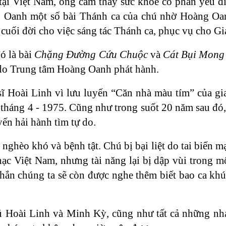
tại Việt Nam, ông cảm thấy sức khỏe có phần yếu đ
ng Oanh một số bài Thánh ca của chú nhờ Hoàng Oa
cuối đời cho việc sáng tác Thánh ca, phục vụ cho Gi
ó là bài
Chặng Đường Cứu Chuộc
và
Cát Bụi Mon
o Trung tâm Hoàng Oanh phát hành.
sĩ Hoài Linh vì lưu luyến “Căn nhà màu tím” của gi
 tháng 4 - 1975. Cũng như trong suốt 20 năm sau đó,
ến hải hành tìm tự do.
nghèo khó và bệnh tật. Chú bị bại liệt do tai biến 
c Việt Nam, nhưng tài năng lại bị dập vùi trong mộ
hắn chúng ta sẽ còn được nghe thêm biết bao ca khúc
ú Hoài Linh và Minh Kỳ, cũng như tất cả những nhạ