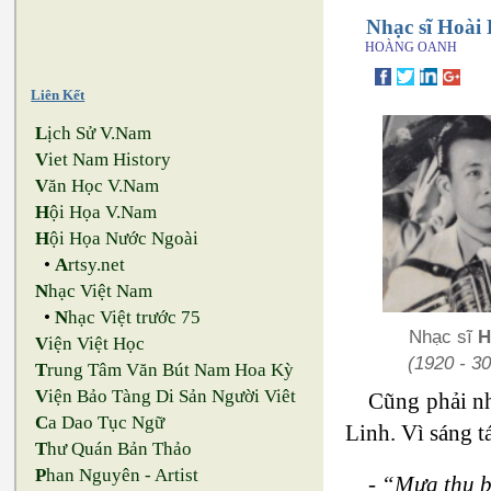
Nhạc sĩ Hoài
HOÀNG OANH
Liên Kết
L
ịch Sử V.Nam
V
iet Nam History
V
ăn Học V.Nam
H
ội Họa V.Nam
H
ội Họa Nước Ngoài
•
A
rtsy.net
N
hạc Việt Nam
•
N
hạc Việt trước 75
Nhạc sĩ
H
V
iện Việt Học
(1920 - 30
T
rung Tâm Văn Bút Nam Hoa Kỳ
V
iện Bảo Tàng Di Sản Người Viêt
Cũng phải nh
C
a Dao Tục Ngữ
Linh. Vì sáng t
T
hư Quán Bản Thảo
P
han Nguyên - Artist
- “Mưa thu b