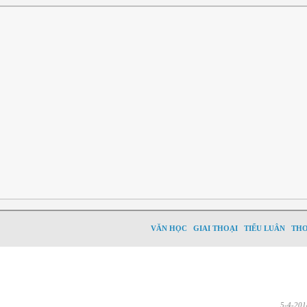
VĂN HỌC
GIAI THOẠI
TIỂU LUÂN
TH
5-4-201