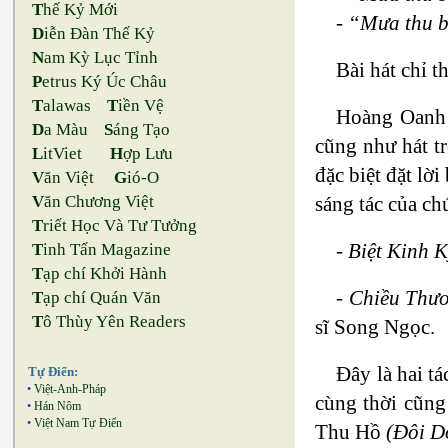
T
hế Kỷ Mới
- “Mưa thu b
D
iễn Đàn Thế Kỷ
N
am Kỳ Lục Tỉnh
Bài hát chỉ 
P
etrus Ký Úc Châu
T
alawas
T
iền Vệ
Hoàng Oanh 
D
a Màu
S
áng Tạo
cũng như hát tr
L
itViet
H
ợp Lưu
đặc biệt đặt lờ
V
ăn Việt
G
ió-O
sáng tác của ch
V
ăn Chương Việt
T
riết Học Và Tư Tưởng
-
Biệt Kinh 
T
inh Tấn Magazine
T
ạp chí Khởi Hành
- Chiều Thư
T
ạp chí Quán Văn
T
ô Thùy Yên Readers
sĩ Song Ngọc.
Đây là hai t
Tự Điển:
•
Việt-Anh-Pháp
cùng thời cũng
•
Hán Nôm
•
Việt Nam Tự Điển
Thu Hồ
(Đôi D