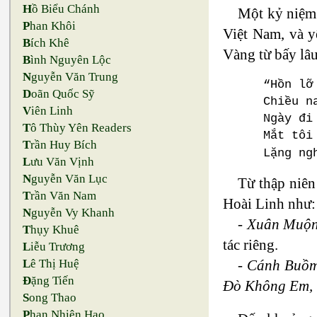
H
ồ Biểu Chánh
Một kỷ niệm 
P
han Khôi
Việt Nam, và y
B
ích Khê
Vàng từ bấy lâu
B
ình Nguyên Lộc
N
guyễn Văn Trung
“Hồn lỡ
D
oãn Quốc Sỹ
Chiều n
V
iên Linh
Ngày đi
T
ô Thùy Yên Readers
Mắt tôi
T
rần Huy Bích
Lặng ng
L
ưu Văn Vịnh
N
guyễn Văn Lục
Từ thập niên
T
rần Văn Nam
Hoài Linh như:
N
guyễn Vy Khanh
-
Xuân Muộn,
T
hụy Khuê
tác riêng.
L
iễu Trương
-
Cánh Buồm
L
ê Thị Huệ
Đ
ặng Tiến
Đò Không Em, 
S
ong Thao
P
han Nhiên Hạo