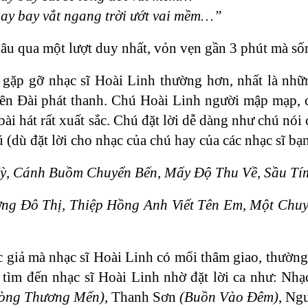
ay bay vắt ngang trời ướt vai mềm…”
thâu qua một lượt duy nhất, vỏn vẹn gần 3 phút mà số
gặp gỡ nhạc sĩ Hoài Linh thường hơn, nhất là nhữ
ên Đài phát thanh. Chú Hoài Linh người mập mạp, cao
i bài hát rất xuất sắc. Chú đặt lời dễ dàng như chú nó
ú (dù đặt lời cho nhạc của chú hay của các nhạc sĩ bạ
Kỳ, Cánh Buồm Chuyển Bến, Mấy Độ Thu Về, Sầu Tí
ơng Đô Thị, Thiệp Hồng Anh Viết Tên Em, Một Ch
ác giả mà nhạc sĩ Hoài Linh có mối thâm giao, thường
 tìm đến nhạc sĩ Hoài Linh nhờ đặt lời ca như: Nh
òng Thương Mến)
, Thanh Sơn
(Buồn Vào Đêm)
, Ng