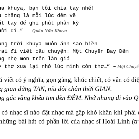
ửa khuya, bạn tôi chia tay nhé!
u chăng là mỗi lúc đêm về
ặt tay để ghi phút phân kỳ
ười đi…” –
Quán Nửa Khuya
òng trời khuya muôn ánh sao hiền
rai đi viết câu chuyện: Một Chuyến Bay Đêm
ng nhẹ mơn trên làn gió
y thơ xưa lại nhớ lúc mình còn thơ…” –
Một Chuyế
ú viết có ý nghĩa, gọn gàng, khúc chiết, có vần có đi
 gian đừng TAN, níu đôi chân thời GIAN
.
g gác vắng khêu tim đèn ĐÊM. Nhớ nhung đi vào
 có nhạc sĩ nào đặt nhạc mà gặp khó khăn khi phải 
 những bài hát có phần lời của nhạc sĩ Hoài Linh
(t