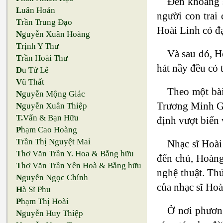
Đến khoảng s
L
uân Hoán
người con trai
T
rần Trung Đạo
Hoài Linh có đạ
N
guyễn Xuân Hoàng
T
rịnh Y Thư
Và sau đó, H
T
rần Hoài Thư
hát nầy đều có
D
u Tử Lê
V
ũ Thất
Theo một bài
N
guyễn Mộng Giác
Trương Minh Giả
N
guyễn Xuân Thiệp
T.
Vấn & Bạn Hữu
định vượt biển 
P
hạm Cao Hoàng
T
rần Thị Nguyệt Mai
Nhạc sĩ Hoài
T
hơ Văn Trần Y. Hoa & Bằng hữu
đến chú, Hoàng
T
hơ Văn Trần Yên Hoà & Bằng hữu
nghệ thuật. Thử
N
guyễn Ngọc Chính
của nhạc sĩ Hoà
H
à Sĩ Phu
P
hạm Thị Hoài
Ở nơi phươn
N
guyễn Huy Thiệp