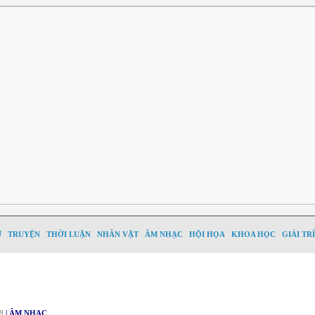
Ơ
TRUYỆN
THỜI LUẬN
NHÂN VẬT
ÂM NHẠC
HỘI HỌA
KHOA HỌC
GIẢI TRÍ
8
| ÂM NHẠC