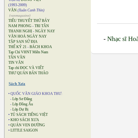
(1993-2009)
VĂN
(Xuân Canh Thìn)
(vanmagazine)
TIỂU THUYẾT THỨ BẢY
NAM PHONG
-
TRI TÂN
THANH NGHỊ
-
NGÀY NAY
VĂN HOÁ NGÀY NAY
-
Nhạc sĩ Ho
TẬP SAN SỬ ĐỊA
THẾ KỶ 21
-
BÁCH KHOA
Tạp Chí VHNT Miền Nam
TÂN VĂN
TIN VĂN
Tạp chí ĐỌC VÀ VIẾT
THƯ QUÁN BẢN THẢO
Sách Xưa
• QUỐC VĂN GIÁO KHOA THƯ:
-
Lớp Sơ Đẳng
-
Lớp Đồng Ấu
-
Lớp Dự Bị
•
TỦ SÁCH TIẾNG VIỆT
•
KHO SÁCH XƯA
•
QUÁN VEN ĐƯỜNG
•
LITTLE SAIGON