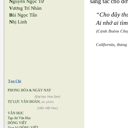
sáng tác cho đờ
N
guyễn Ngọc Tư
V
ương Trí Nhàn
“Cho đây thư
B
ùi Ngọc Tấn
N
hị Linh
Ai nhớ ai tì
(Cánh Buồm Chuy
California, tháng
Tạp Chí
PHONG HÓA & NGÀY NAY
(Đại học Hoa Sen)
TỰ LỰC VĂN ĐOÀN
,
tác phẩm
(Viện Việt Học)
VĂN HỌC
Tạp chí Văn Học
DÒNG VIỆT
Trọn bộ
DÒNG VIỆT