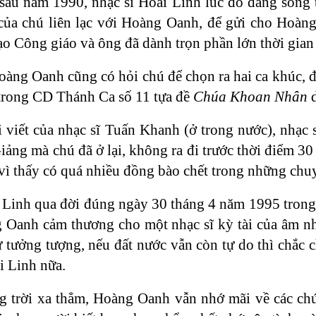
au năm 1990, nhạc sĩ Hoài Linh lúc đó đang sống 
 của chú liên lạc với Hoàng Oanh, để gửi cho Hoà
o Công giáo và ông đã dành trọn phần lớn thời gian 
oàng Oanh cũng có hỏi chú để chọn ra hai ca khúc, đ
 trong CD Thánh Ca số 11 tựa đề
Chúa Khoan Nhân
d
 viết của nhạc sĩ Tuấn Khanh (ở trong nước), nhạc 
ng mà chú đã ở lại, không ra đi trước thời điểm 30
vì thấy có quá nhiều đồng bào chết trong những chuy
 Linh qua đời đúng ngày 30 tháng 4 năm 1995 trong 
 Oanh cảm thương cho một nhạc sĩ kỳ tài của âm nhạ
 tưởng tượng, nếu đất nước vẫn còn tự do thì chắc c
i Linh nữa.
g trời xa thẳm, Hoàng Oanh vẫn nhớ mãi về các ch