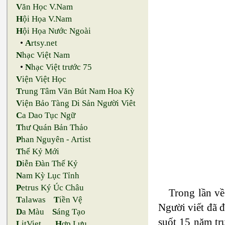
V
ăn Học V.Nam
H
ội Họa V.Nam
H
ội Họa Nước Ngoài
•
A
rtsy.net
N
hạc Việt Nam
•
N
hạc Việt trước 75
V
iện Việt Học
T
rung Tâm Văn Bút Nam Hoa Kỳ
V
iện Bảo Tàng Di Sản Người Viêt
C
a Dao Tục Ngữ
T
hư Quán Bản Thảo
P
han Nguyên - Artist
T
hế Kỷ Mới
D
iễn Đàn Thế Kỷ
N
am Kỳ Lục Tỉnh
P
etrus Ký Úc Châu
Trong lần về
T
alawas
T
iền Vệ
Người viết đã đ
D
a Màu
S
áng Tạo
suốt 15 năm tr
L
itViet
H
ợp Lưu