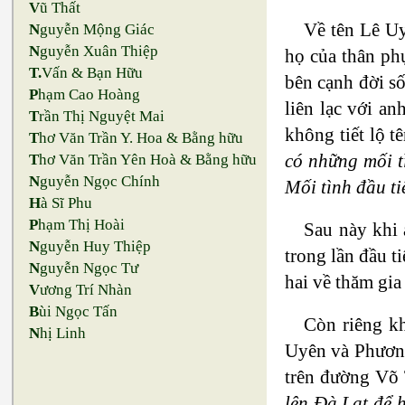
V
ũ Thất
Về tên Lê U
N
guyễn Mộng Giác
N
guyễn Xuân Thiệp
họ của thân ph
T.
Vấn & Bạn Hữu
bên cạnh đời số
P
hạm Cao Hoàng
liên lạc với a
T
rần Thị Nguyệt Mai
không tiết lộ 
T
hơ Văn Trần Y. Hoa & Bằng hữu
có những mối t
T
hơ Văn Trần Yên Hoà & Bằng hữu
N
guyễn Ngọc Chính
Mối tình đầu ti
H
à Sĩ Phu
P
hạm Thị Hoài
Sau này khi 
N
guyễn Huy Thiệp
trong lần đầu t
N
guyễn Ngọc Tư
hai về thăm gia
V
ương Trí Nhàn
B
ùi Ngọc Tấn
Còn riêng kh
N
hị Linh
Uyên và Phương
trên đường Võ 
lên Đà Lạt để 