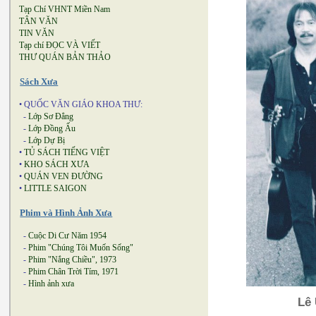
Tạp Chí VHNT Miền Nam
TÂN VĂN
TIN VĂN
Tạp chí ĐỌC VÀ VIẾT
THƯ QUÁN BẢN THẢO
Sách Xưa
• QUỐC VĂN GIÁO KHOA THƯ:
-
Lớp Sơ Đẳng
-
Lớp Đồng Ấu
-
Lớp Dự Bị
•
TỦ SÁCH TIẾNG VIỆT
•
KHO SÁCH XƯA
•
QUÁN VEN ĐƯỜNG
•
LITTLE SAIGON
Phim và Hình Ảnh Xưa
-
Cuộc Di Cư Năm 1954
-
Phim "Chúng Tôi Muốn Sống"
-
Phim "Nắng Chiều", 1973
-
Phim Chân Trời Tím, 1971
-
Hình ảnh xưa
Lê