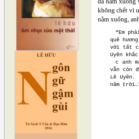
đã nằm xuống vĩ
không chết vì 
nằm xuống, anh
“Em phả
quê hương
với tất c
Uyên khắc
c anh m
vẫn còn đ
Lê Uyên. 
năm trời…