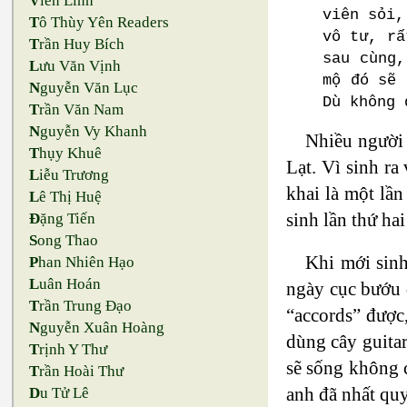
V
iên Linh
viên sỏi,
T
ô Thùy Yên Readers
vô tư, rấ
T
rần Huy Bích
sau cùng,
L
ưu Văn Vịnh
mộ đó sẽ 
N
guyễn Văn Lục
Dù không 
T
rần Văn Nam
N
guyễn Vy Khanh
Nhiều người 
T
hụy Khuê
Lạt. Vì sinh ra
L
iễu Trương
khai là một lần
L
ê Thị Huệ
sinh lần thứ ha
Đ
ặng Tiến
S
ong Thao
Khi mới sinh
P
han Nhiên Hạo
L
uân Hoán
ngày cục bướu đ
T
rần Trung Đạo
“accords” được
N
guyễn Xuân Hoàng
dùng cây guitar
T
rịnh Y Thư
sẽ sống không c
T
rần Hoài Thư
anh đã nhất quy
D
u Tử Lê