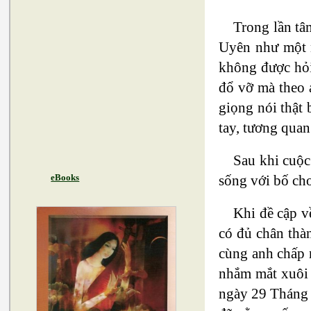
Trong lần tâ
Uyên như một 
không được hỏi 
đổ vỡ mà theo 
giọng nói thật 
tay, tương quan
Sau khi cuộc
sống với bố cho
eBooks
Khi đề cập v
có đủ chân thà
cùng anh chấp 
nhắm mắt xuôi t
ngày 29 Tháng S