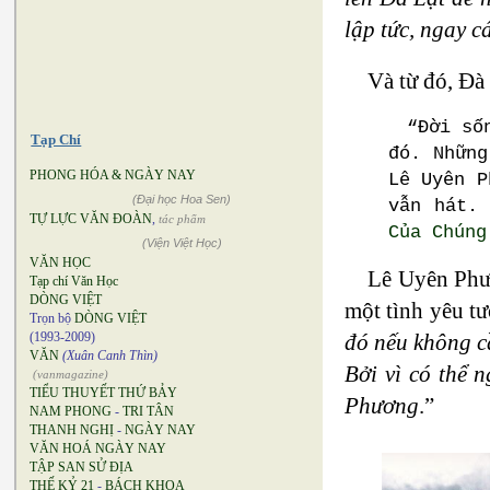
lập tức, ngay c
Và từ đó, Đà 
“Đời số
Tạp Chí
đó. Những
PHONG HÓA & NGÀY NAY
Lê Uyên P
(Đại học Hoa Sen)
vẫn hát.
TỰ LỰC VĂN ĐOÀN
,
tác phẩm
Của Chún
(Viện Việt Học)
VĂN HỌC
Lê Uyên Phươ
Tạp chí Văn Học
DÒNG VIỆT
một tình yêu tư
Trọn bộ
DÒNG VIỆT
đó nếu không cầ
(1993-2009)
VĂN
(Xuân Canh Thìn)
Bởi vì có thể 
(vanmagazine)
TIỂU THUYẾT THỨ BẢY
Phương
.”
NAM PHONG
-
TRI TÂN
THANH NGHỊ
-
NGÀY NAY
VĂN HOÁ NGÀY NAY
TẬP SAN SỬ ĐỊA
THẾ KỶ 21
-
BÁCH KHOA