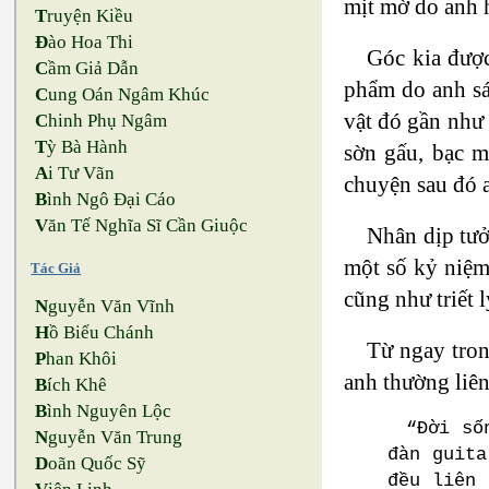
mịt mờ do anh h
T
ruyện Kiều
Đ
ào Hoa Thi
Góc kia được
C
ầm Giả Dẫn
phẩm do anh sán
C
ung Oán Ngâm Khúc
vật đó gần như
C
hinh Phụ Ngâm
T
ỳ Bà Hành
sờn gấu, bạc m
A
i Tư Vãn
chuyện sau đó a
B
ình Ngô Đại Cáo
V
ăn Tế Nghĩa Sĩ Cần Giuộc
Nhân dịp tưở
một số kỷ niệm
Tác Giả
cũng như triết 
N
guyễn Văn Vĩnh
H
ồ Biểu Chánh
Từ ngay tron
P
han Khôi
anh thường liên
B
ích Khê
B
ình Nguyên Lộc
“Đời số
N
guyễn Văn Trung
đàn guita
D
oãn Quốc Sỹ
đều liên 