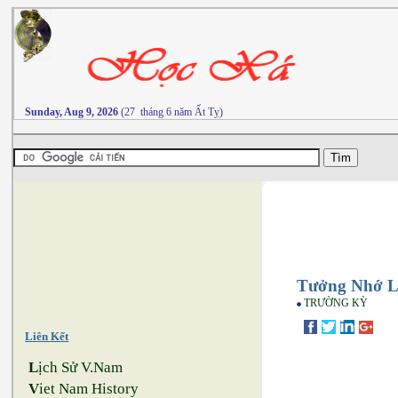
Sunday, Aug 9, 2026
(27 tháng 6 năm Ất Tỵ)
Tưởng Nhớ L
TRƯỜNG KỲ
Liên Kết
L
ịch Sử V.Nam
V
iet Nam History