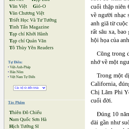
cuối thập niên
V
ăn Việt
G
ió-O
V
ăn Chương Việt
về người nhạc 
T
riết Học Và Tư Tưởng
anh giã từ cuộc
T
inh Tấn Magazine
rất sâu xa, ba
T
ạp chí Khởi Hành
hội họa của anh
T
ạp chí Quán Văn
T
ô Thùy Yên Readers
Cũng trong d
nhớ về một ngư
Tự Điển:
•
Việt-Anh-Pháp
•
Hán Nôm
Trong một dị
•
Việt Nam Tự Điển
California, đú
Chị Lâm Phi Yế
cuối đời.
Tác Phẩm
T
hiên Đô Chiếu
Đúng 10 năm 
N
am Quốc Sơn Hà
dài gần như su
H
ịch Tướng Sĩ