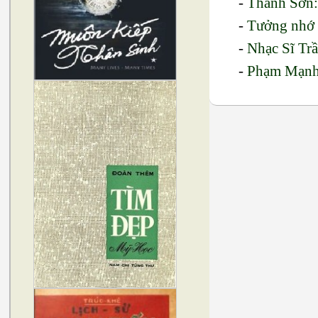
-
Thanh Sơn:
-
Tưởng nhớ 
-
Nhạc Sĩ Trầ
-
Phạm Mạnh 