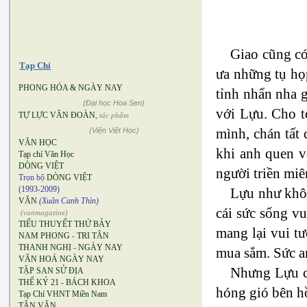
Giao cũng có
Tạp Chí
ưa những tụ họ
PHONG HÓA & NGÀY NAY
tỉnh nhẩn nha 
(Đại học Hoa Sen)
với Lựu. Cho t
TỰ LỰC VĂN ĐOÀN
,
tác phẩm
mình, chán tất 
(Viện Việt Học)
VĂN HỌC
khi anh quen v
Tạp chí Văn Học
DÒNG VIỆT
người triền miê
Trọn bộ
DÒNG VIỆT
(1993-2009)
Lựu như khô 
VĂN
(Xuân Canh Thìn)
cái sức sống v
(vanmagazine)
TIỂU THUYẾT THỨ BẢY
mang lại vui t
NAM PHONG
-
TRI TÂN
THANH NGHỊ
-
NGÀY NAY
mua sắm. Sức an
VĂN HOÁ NGÀY NAY
Nhưng Lựu có
TẬP SAN SỬ ĐỊA
THẾ KỶ 21
-
BÁCH KHOA
hóng gió bên h
Tạp Chí VHNT Miền Nam
TÂN VĂN