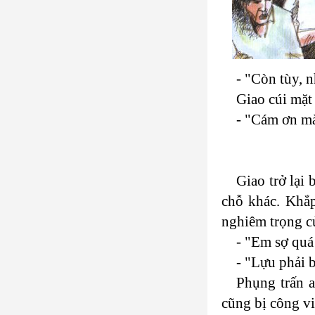
- "Còn tùy, 
Giao cúi mặt
- "Cám ơn m
Giao trở lại
chỗ khác. Khắp
nghiêm trọng c
- "Em sợ qu
- "Lựu phải 
Phụng trấn 
cũng bị công v