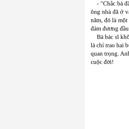
- "Chắc bà đ
ông nhà đã ở v
năm, đó là một
đảm đương đầu 
Bà bác sĩ kh
là chỉ trao hai
quan trọng. An
cuộc đời!