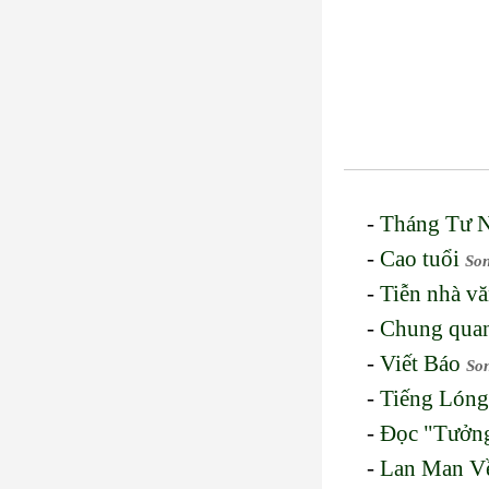
-
Tháng Tư N
-
Cao tuổi
So
-
Tiễn nhà vă
-
Chung qua
-
Viết Báo
So
-
Tiếng Lóng
-
Đọc "Tưởn
-
Lan Man V