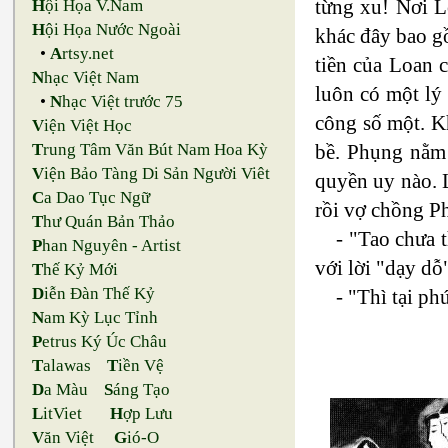
từng xu! Nơi L
H
ội Họa V.Nam
H
ội Họa Nước Ngoài
khác đây bao g
•
A
rtsy.net
tiền của Loan 
N
hạc Việt Nam
luôn có một lý
•
N
hạc Việt trước 75
công số một. Kh
V
iện Việt Học
T
rung Tâm Văn Bút Nam Hoa Kỳ
bề. Phụng nằm 
V
iện Bảo Tàng Di Sản Người Viêt
quyền uy nào. L
C
a Dao Tục Ngữ
rồi vợ chồng P
T
hư Quán Bản Thảo
- "Tao chưa 
P
han Nguyên - Artist
với lời "dạy dỗ
T
hế Kỷ Mới
D
iễn Đàn Thế Kỷ
- "Thì tại p
N
am Kỳ Lục Tỉnh
P
etrus Ký Úc Châu
T
alawas
T
iền Vệ
D
a Màu
S
áng Tạo
L
itViet
H
ợp Lưu
V
ăn Việt
G
ió-O