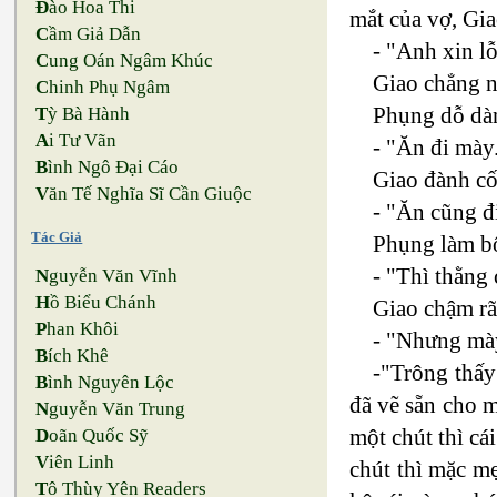
Đ
ào Hoa Thi
mắt của vợ, Gia
C
ầm Giả Dẫn
- "Anh xin l
C
ung Oán Ngâm Khúc
Giao chẳng n
C
hinh Phụ Ngâm
Phụng dỗ dà
T
ỳ Bà Hành
A
i Tư Vãn
- "Ăn đi mày
B
ình Ngô Đại Cáo
Giao đành cố
V
ăn Tế Nghĩa Sĩ Cần Giuộc
- "Ăn cũng đ
Tác Giả
Phụng làm bộ
- "Thì thằng
N
guyễn Văn Vĩnh
H
ồ Biểu Chánh
Giao chậm rã
P
han Khôi
- "Nhưng mày
B
ích Khê
-"Trông thấy
B
ình Nguyên Lộc
đã vẽ sẵn cho m
N
guyễn Văn Trung
một chút thì cá
D
oãn Quốc Sỹ
V
iên Linh
chút thì mặc mẹ
T
ô Thùy Yên Readers