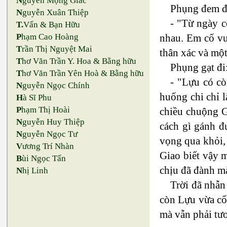
N
guyễn Mộng Giác
Phụng đem đế
N
guyễn Xuân Thiệp
- "Từ ngày c
T.
Vấn & Bạn Hữu
nhau. Em cố vu
P
hạm Cao Hoàng
T
rần Thị Nguyệt Mai
thân xác và mộ
T
hơ Văn Trần Y. Hoa & Bằng hữu
Phụng gạt đi
T
hơ Văn Trần Yên Hoà & Bằng hữu
- "Lựu có cò
N
guyễn Ngọc Chính
huống chi chỉ 
H
à Sĩ Phu
P
hạm Thị Hoài
chiều chuộng G
N
guyễn Huy Thiệp
cách gì gánh đ
N
guyễn Ngọc Tư
vọng qua khỏi,
V
ương Trí Nhàn
Giao biết vậy 
B
ùi Ngọc Tấn
chịu đã đành m
N
hị Linh
Trời đã nhẫn
còn Lựu vừa cố
mà vẫn phải tươ