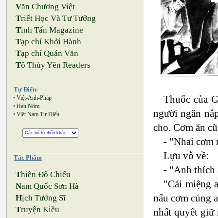
V
ăn Chương Việt
T
riết Học Và Tư Tưởng
T
inh Tấn Magazine
T
ạp chí Khởi Hành
T
ạp chí Quán Văn
T
ô Thùy Yên Readers
Tự Điển:
Thuốc của Gi
•
Việt-Anh-Pháp
•
Hán Nôm
người ngăn nắp
•
Việt Nam Tự Điển
cho. Cơm ăn cũn
- "Nhai cơm 
Lựu vỗ về:
Tác Phẩm
- "Anh thích
T
hiên Đô Chiếu
"Cái miệng 
N
am Quốc Sơn Hà
nấu cơm cúng a
H
ịch Tướng Sĩ
T
ruyện Kiều
nhất quyết giữ