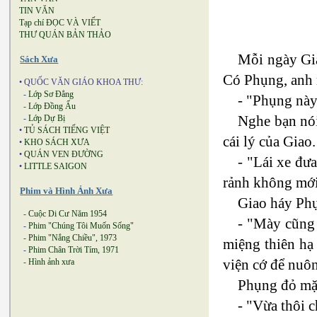
TIN VĂN
Tạp chí ĐỌC VÀ VIẾT
THƯ QUÁN BẢN THẢO
Mỗi ngày Gia
Sách Xưa
Có Phụng, anh 
• QUỐC VĂN GIÁO KHOA THƯ:
-
Lớp Sơ Đẳng
- "Phụng này
-
Lớp Đồng Ấu
Nghe bạn nói
-
Lớp Dự Bị
•
TỦ SÁCH TIẾNG VIỆT
cái lý của Giao
•
KHO SÁCH XƯA
•
QUÁN VEN ĐƯỜNG
- "Lái xe đư
•
LITTLE SAIGON
rảnh không mới
Phim và Hình Ảnh Xưa
Giao háy Ph
-
Cuộc Di Cư Năm 1954
- "Mày cũng 
-
Phim "Chúng Tôi Muốn Sống"
-
Phim "Nắng Chiều", 1973
miệng thiên hạ
-
Phim Chân Trời Tím, 1971
viện cớ để nuôn
-
Hình ảnh xưa
Phụng đỏ mặ
- "Vừa thôi 