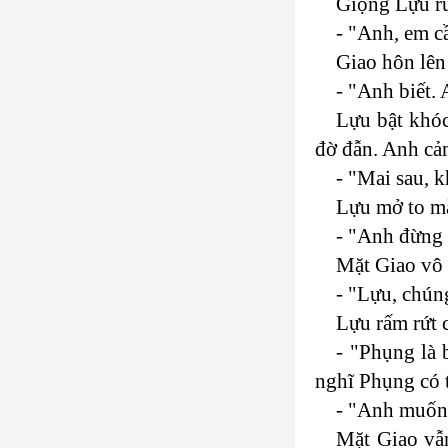
Giọng Lựu ru
- "Anh, em c
Giao hôn lên
- "Anh biết.
Lựu bật khóc
đờ đẫn. Anh cảm
- "Mai sau, 
Lựu mở to mắ
- "Anh đừng 
Mặt Giao vô 
- "Lựu, chún
Lựu rấm rứt 
- "Phụng là
nghĩ Phụng có t
- "Anh muốn 
Mặt Giao vẫ