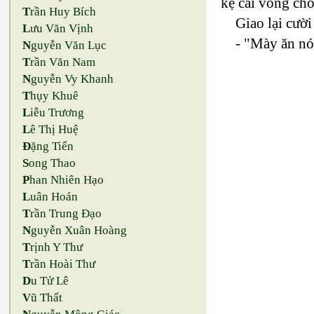
kệ cái vòng ch
T
rần Huy Bích
Giao lại cườ
L
ưu Văn Vịnh
- "Mày ăn nó
N
guyễn Văn Lục
T
rần Văn Nam
N
guyễn Vy Khanh
T
hụy Khuê
L
iễu Trương
L
ê Thị Huệ
Đ
ặng Tiến
S
ong Thao
P
han Nhiên Hạo
L
uân Hoán
T
rần Trung Đạo
N
guyễn Xuân Hoàng
T
rịnh Y Thư
T
rần Hoài Thư
D
u Tử Lê
V
ũ Thất