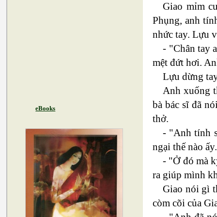
Giao mỉm cư
Phụng, anh tín
nhức tay. Lựu 
- "Chân tay a
mệt đứt hơi. A
Lựu dừng tay
Anh xuống th
bà bác sĩ đã n
eBooks
thở.
- "Anh tính 
ngại thế nào ấ
- "Ở đó mà k
ra giúp mình k
Giao nói gì 
còm cõi của Gia
- "Anh đã nó