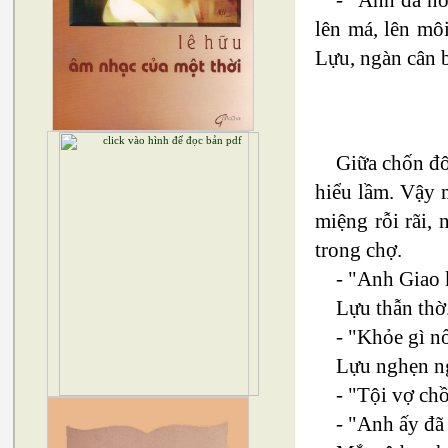
lên má, lên môi
Lựu, ngàn cân 
Giữa chốn đô
hiểu lầm. Vậy 
miệng rỗi rãi,
trong chợ.
- "Anh Giao
Lựu thẫn thờ
- "Khỏe gì nổ
Lựu nghẹn ng
- "Tội vợ ch
- "Anh ấy đã