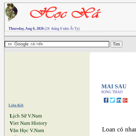
Thursday, Aug 6, 2026
(24 tháng 6 năm Ất Tỵ)
MAI SAU
SONG THAO
Liên Kết
L
ịch Sử V.Nam
V
iet Nam History
Loan có nhan
V
ăn Học V.Nam