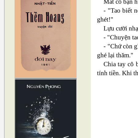
Mắt cô bạn h
- "Tao biết 
ghét!"
Lựu cười nhạ
- "Chuyện ta
- "Chứ còn g
ghé lại thăm."
Chia tay cô 
tính tiền. Khi 