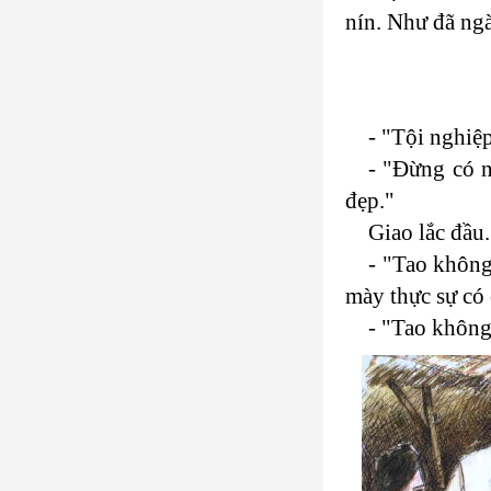
nín. Như đã ng
- "Tội nghiệ
- "Ðừng có n
đẹp."
Giao lắc đầu.
- "Tao không
mày thực sự có
- "Tao không 