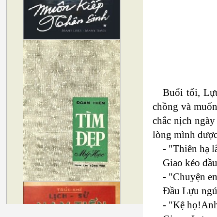
Buổi tối, L
chồng và muốn 
chắc nịch ngày
lòng mình được
- "Thiên hạ 
Giao kéo đầu
- "Chuyện e
Ðầu Lựu ngúc
- "Kệ họ!Anh 