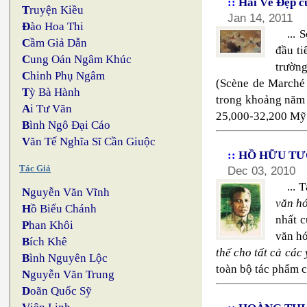
::
Hai Vẻ Đẹp c
T
ruyện Kiều
Jan 14, 2011
Đ
ào Hoa Thi
...
C
ầm Giả Dẫn
đầu t
C
ung Oán Ngâm Khúc
trườn
C
hinh Phụ Ngâm
(Scène de Marché 
T
ỳ Bà Hành
trong khoảng năm 
A
i Tư Vãn
25,000-32,200 Mỹ 
B
ình Ngô Đại Cáo
V
ăn Tế Nghĩa Sĩ Cần Giuộc
::
HỒ HỮU T
Tác Giả
Dec 03, 2010
...
N
guyễn Văn Vĩnh
văn h
H
ồ Biểu Chánh
nhất c
P
han Khôi
văn hó
B
ích Khê
thế cho tất cả các 
B
ình Nguyên Lộc
toàn bộ tác phẩm củ
N
guyễn Văn Trung
D
oãn Quốc Sỹ