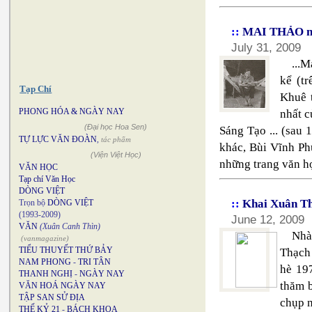
::
MAI THẢO ng
July 31, 2009
...
kể (tr
Tạp Chí
Khuê 
PHONG HÓA & NGÀY NAY
nhất c
(Đại học Hoa Sen)
Sáng Tạo ... (sau 
TỰ LỰC VĂN ĐOÀN
,
tác phẩm
khác, Bùi Vĩnh Ph
(Viện Việt Học)
những trang văn họ
VĂN HỌC
Tạp chí Văn Học
DÒNG VIỆT
::
Khai Xuân T
Trọn bộ
DÒNG VIỆT
(1993-2009)
June 12, 2009
VĂN
(Xuân Canh Thìn)
Nhà
(vanmagazine)
TIỂU THUYẾT THỨ BẢY
Thạch
NAM PHONG
-
TRI TÂN
hè 19
THANH NGHỊ
-
NGÀY NAY
thăm b
VĂN HOÁ NGÀY NAY
TẬP SAN SỬ ĐỊA
chụp n
THẾ KỶ 21
-
BÁCH KHOA