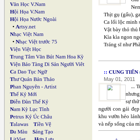
V
ăn Học V.Nam
Nem
H
ội Họa V.Nam
Thịt gụ (gấu), g
H
ội Họa Nước Ngoài
Ca lối lộc minh 
•
A
rtsy.net
Vật bày thỏ thủ
N
hạc Việt Nam
Kìa kìa ngon ngọ
•
N
hạc Việt trước 75
Tráng sĩ như Phà
V
iện Việt Học
T
rung Tâm Văn Bút Nam Hoa Kỳ
V
iện Bảo Tàng Di Sản Người Viêt
C
a Dao Tục Ngữ
::
CUNG TIẾN
May 01, 2011
T
hư Quán Bản Thảo
...
P
han Nguyên - Artist
nhưng
T
hế Kỷ Mới
sự thử
D
iễn Đàn Thế Kỷ
người con gái đẹp
N
am Kỳ Lục Tỉnh
khu vườn hẻo lánh
P
etrus Ký Úc Châu
và nếp sống của mì
T
alawas
T
iền Vệ
D
a Màu
S
áng Tạo
L
itViet
H
ợp Lưu