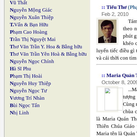
V
ũ Thất
::
Tiểu Thơ
(Phạ
N
guyễn Mộng Giác
Feb 2, 2010
N
guyễn Xuân Thiệp
Tám
T.
Vấn & Bạn Hữu
theo 
P
hạm Cao Hoàng
phút g
T
rần Thị Nguyệt Mai
khéo c
T
hơ Văn Trần Y. Hoa & Bằng hữu
luyến tiếc điều gì 
T
hơ Văn Trần Yên Hoà & Bằng hữu
và cái thời con tim
N
guyễn Ngọc Chính
H
à Sĩ Phu
::
Maria Quán 
P
hạm Thị Hoài
October 8, 200
N
guyễn Huy Thiệp
...
N
guyễn Ngọc Tư
tượng 
V
ương Trí Nhàn
Cùng m
B
ùi Ngọc Tấn
chùa c
N
hị Linh
là Maria Quán Th
Thiên Chúa Giáo 
Maria tên là Quán 