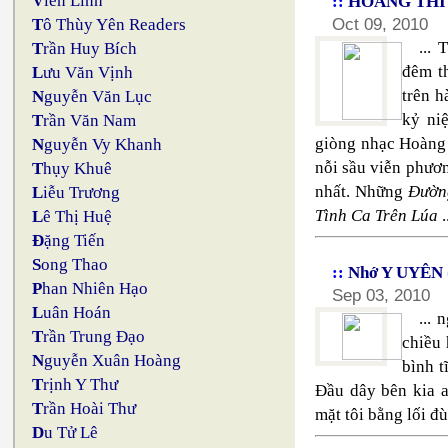
V
iên Linh
::
HOÀNG THI
Oct 09, 2010
T
ô Thùy Yên Readers
...
T
rần Huy Bích
đêm t
L
ưu Văn Vịnh
trên h
N
guyễn Văn Lục
kỷ ni
T
rần Văn Nam
giòng nhạc Hoàng 
N
guyễn Vy Khanh
nỗi sầu viễn phươ
T
hụy Khuê
nhất. Những
Đườn
L
iễu Trương
Tình Ca Trên Lúa
.
L
ê Thị Huệ
Đ
ặng Tiến
S
ong Thao
::
Nhớ Y UYÊN
P
han Nhiên Hạo
Sep 03, 2010
L
uân Hoán
... 
T
rần Trung Đạo
chiều 
N
guyễn Xuân Hoàng
bình t
T
rịnh Y Thư
Đầu dây bên kia a
T
rần Hoài Thư
mặt tôi bằng lối đù
D
u Tử Lê