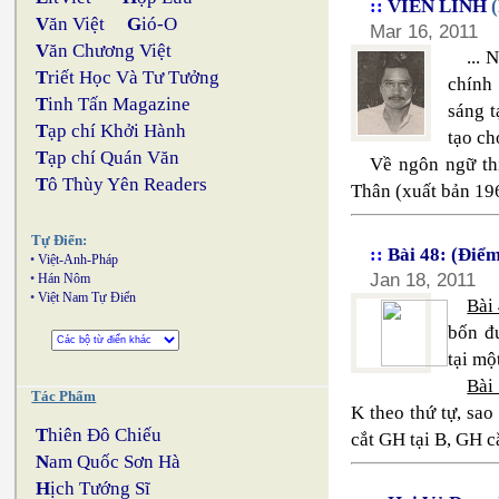
::
VIÊN LINH
(
V
ăn Việt
G
ió-O
Mar 16, 2011
V
ăn Chương Việt
...
T
riết Học Và Tư Tưởng
chính 
T
inh Tấn Magazine
sáng t
T
ạp chí Khởi Hành
tạo ch
T
ạp chí Quán Văn
Về ngôn ngữ th
T
ô Thùy Yên Readers
Thân (xuất bản 1964
Tự Điển:
::
Bài 48: (Điể
•
Việt-Anh-Pháp
Jan 18, 2011
•
Hán Nôm
•
Việt Nam Tự Điển
Bài
bốn đ
tại mộ
Bài
Tác Phẩm
K theo thứ tự, sa
T
hiên Đô Chiếu
cắt GH tại B, GH 
N
am Quốc Sơn Hà
H
ịch Tướng Sĩ