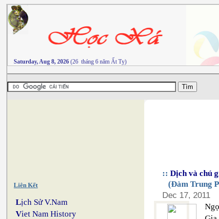
Saturday, Aug 8, 2026
(26 tháng 6 năm Ất Tỵ)
::
Dịch và chú g
(Đàm Trung Ph
Liên Kết
Dec 17, 2011
L
ịch Sử V.Nam
Ngọc
V
iet Nam History
Gia