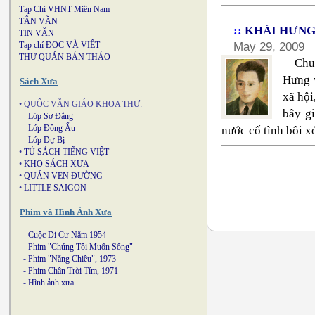
Tạp Chí VHNT Miền Nam
TÂN VĂN
::
KHÁI HƯNG, 
TIN VĂN
May 29, 2009
Tạp chí ĐỌC VÀ VIẾT
THƯ QUÁN BẢN THẢO
Chu
Hưng 
Sách Xưa
xã hội
• QUỐC VĂN GIÁO KHOA THƯ:
bây gi
-
Lớp Sơ Đẳng
-
Lớp Đồng Ấu
nước cố tình bôi x
-
Lớp Dự Bị
•
TỦ SÁCH TIẾNG VIỆT
•
KHO SÁCH XƯA
•
QUÁN VEN ĐƯỜNG
•
LITTLE SAIGON
Phim và Hình Ảnh Xưa
-
Cuộc Di Cư Năm 1954
-
Phim "Chúng Tôi Muốn Sống"
-
Phim "Nắng Chiều", 1973
-
Phim Chân Trời Tím, 1971
-
Hình ảnh xưa