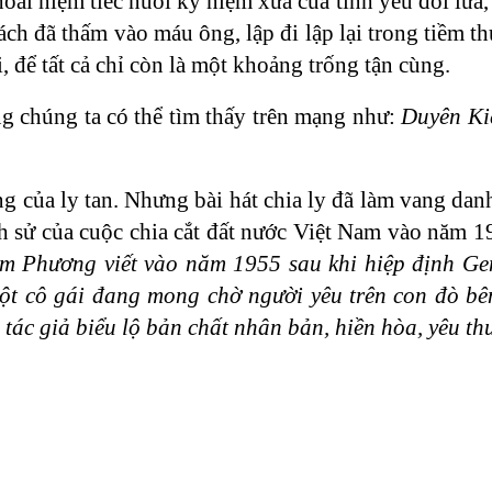
ài niệm tiếc nuối kỷ niệm xưa của tình yêu đôi lứa,
ách đã thấm vào máu ông, lập đi lập lại trong tiềm 
i, để tất cả chỉ còn là một khoảng trống tận cùng.
ng chúng ta có thể tìm thấy trên mạng như:
Duyên Ki
của ly tan. Nhưng bài hát chia ly đã làm vang dan
ch sử của cuộc chia cắt đất nước Việt Nam vào năm 1
ĩ Lam Phương viết vào năm 1955 sau khi hiệp định G
i một cô gái đang mong chờ người yêu trên con đò b
 tác giả biểu lộ bản chất nhân bản, hiền hòa, yêu t