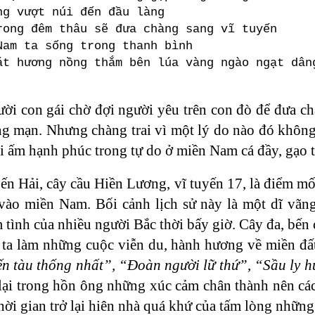
ng vượt núi đến đầu làng
rong đêm thâu sẽ đưa chàng sang vĩ tuyến
Nam ta sống trong thanh bình
át hương nồng thắm bên lúa vàng ngào ngạt dân
ời con gái chờ đợi người yêu trên con đò để đưa ch
ãng mạn. Nhưng chàng trai vì một lý do nào đó không
i ấm hạnh phúc trong tự do ở miền Nam cá đầy, gạo t
n Hải, cây cầu Hiền Lương, vĩ tuyến 17, là điểm mốc 
 vào miền Nam. Bối cảnh lịch sử này là một dĩ vãn
tình của nhiều người Bắc thời bấy giờ. Cây đa, bến c
i ta làm những cuộc viễn du, hành hương về miền đấ
n tàu thống nhất”, “Đoàn người lữ thứ”, “Sầu ly 
lại trong hồn ông những xúc cảm chân thành nên các 
hời gian trở lại hiên nhà quá khứ của tấm lòng những