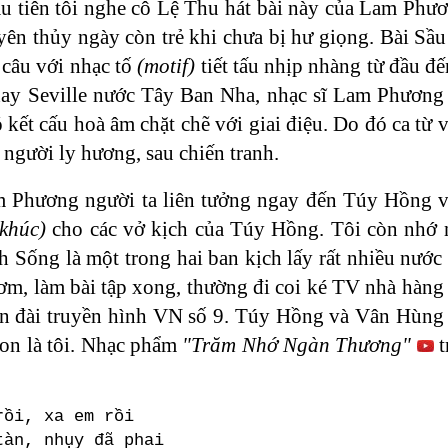
ầu tiên tôi nghe cô Lệ Thu hát bài này của Lam Phươ
yên thủy ngày còn trẻ khi chưa bị hư giọng. Bài Sầ
 câu với nhạc tố
(motif)
tiết tấu nhịp nhàng từ đầu đế
ay Seville nước Tây Ban Nha, nhạc sĩ Lam Phương 
kết cấu hoà âm chặt chẽ với giai điệu. Do đó ca từ v
 người ly hương, sau chiến tranh.
 Phương người ta liên tưởng ngay đến Túy Hồng và
khúc)
cho các vở kịch của Túy Hồng. Tôi còn nhớ ng
h Sống là một trong hai ban kịch lấy rất nhiều nướ
 cơm, làm bài tập xong, thường đi coi ké TV nhà hà
ên đài truyền hình VN số 9. Túy Hồng và Vân Hùng l
hon là tôi. Nhạc phẩm
"Trăm Nhớ Ngàn Thương"
t
rồi, xa em rồi
tàn, nhụy đã phai