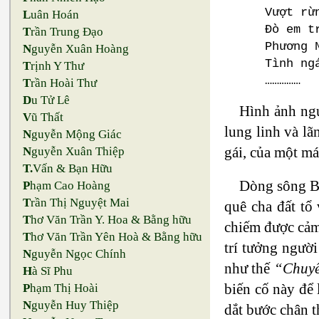
Vượt rừ
L
uân Hoán
Đò em t
T
rần Trung Đạo
Phương 
N
guyễn Xuân Hoàng
Tình ng
T
rịnh Y Thư
……………
T
rần Hoài Thư
D
u Tử Lê
Hình ảnh ngư
V
ũ Thất
lung linh và l
N
guyễn Mộng Giác
gái, của một má
N
guyễn Xuân Thiệp
T.
Vấn & Bạn Hữu
Dòng sông Bế
P
hạm Cao Hoàng
T
rần Thị Nguyệt Mai
quê cha đất tổ
T
hơ Văn Trần Y. Hoa & Bằng hữu
chiếm được cảm 
T
hơ Văn Trần Yên Hoà & Bằng hữu
trí tưởng ngườ
N
guyễn Ngọc Chính
như thế
“Chuyế
H
à Sĩ Phu
biến cố này để 
P
hạm Thị Hoài
N
guyễn Huy Thiệp
dắt bước chân t