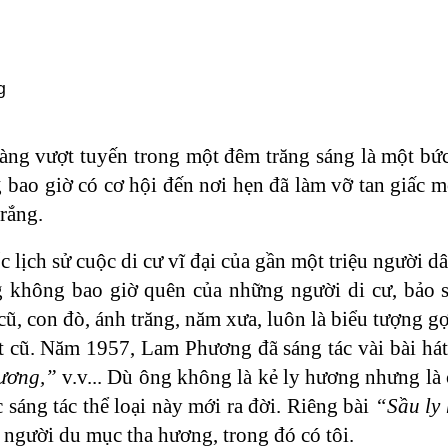
g
àng vượt tuyến trong một đêm trăng sáng là một bức
 bao giờ có cơ hội đến nơi hẹn đã làm vỡ tan giấc 
rắng.
lịch sử cuộc di cư vĩ đại của gần một triệu người d
g không bao giờ quên của những người di cư, bảo 
ũ, con đò, ánh trăng, năm xưa, luôn là biểu tượng gợ
t cũ. Năm 1957, Lam Phương đã sáng tác vài bài há
hương,”
v.v... Dù ông không là kẻ ly hương nhưng là 
sáng tác thể loại này mới ra đời. Riêng bài
“Sầu ly
 người du mục tha hương, trong đó có tôi.