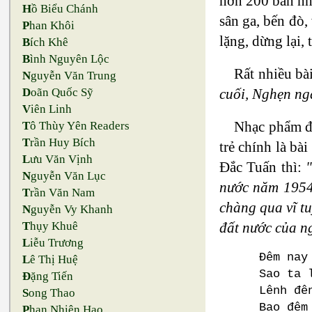
hơn 200 bản nhạ
H
ồ Biểu Chánh
sân ga, bến đò,
P
han Khôi
lặng, dừng lại, 
B
ích Khê
B
ình Nguyên Lộc
Rất nhiều bà
N
guyễn Văn Trung
cuối, Nghẹn ng
D
oãn Quốc Sỹ
V
iên Linh
Nhạc phẩm đ
T
ô Thùy Yên Readers
T
rần Huy Bích
trẻ chính là bài
L
ưu Văn Vịnh
Đắc Tuấn thì:
"
N
guyễn Văn Lục
nước năm 1954 t
T
rần Văn Nam
chàng qua vĩ tu
N
guyễn Vy Khanh
đất nước của 
T
hụy Khuê
L
iễu Trương
Đêm nay
L
ê Thị Huệ
Sao ta 
Đ
ặng Tiến
Lênh đê
S
ong Thao
Bao đêm
P
han Nhiên Hạo