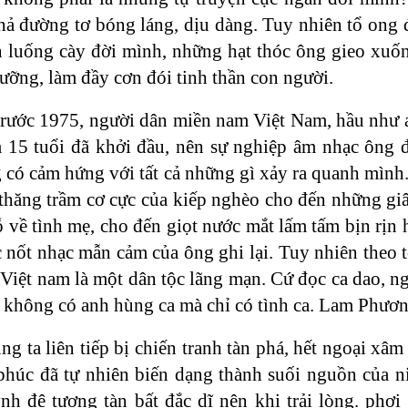
hả đường tơ bóng láng, dịu dàng. Tuy nhiên tổ ong 
ên luống cày đời mình, những hạt thóc ông gieo xuốn
ưỡng, làm đầy cơn đói tinh thần con người.
ước 1975, người dân miền nam Việt Nam, hầu như ai
 15 tuổi đã khởi đầu, nên sự nghiệp âm nhạc ông để
có cảm hứng với tất cả những gì xảy ra quanh mình. 
thăng trầm cơ cực của kiếp nghèo cho đến những giây
 về tình mẹ, cho đến giọt nước mắt lấm tấm bịn rịn 
 nốt nhạc mẫn cảm của ông ghi lại. Tuy nhiên theo tô
 Việt nam là một dân tộc lãng mạn. Cứ đọc ca dao, ng
a không có anh hùng ca mà chỉ có tình ca. Lam Phươn
g ta liên tiếp bị chiến tranh tàn phá, hết ngoại xâm
 phúc đã tự nhiên biến dạng thành suối nguồn của 
nh đệ tương tàn bất đắc dĩ nên khi trải lòng. phơi