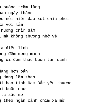
u buông trầm lắng
bao ngày tháng
eo nỗi niềm đau xót chia phôi
xa vời lắm
 hương chìm đắm
i mà không thương nhớ về
ta điêu linh
ong đêm mong manh
ng ôi đêm thâu buồn tàn canh
đang hờn oán
g đang lầm than
ối bao tình Nam Bắc yêu thương
ơi buồn nhớ
 ta sầu mơ
g theo ngàn cánh chim xa mờ