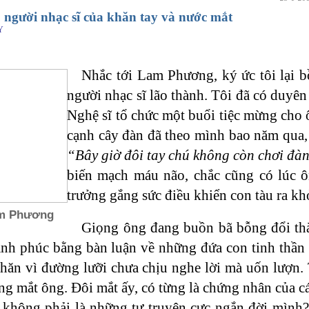
người nhạc sĩ của khăn tay và nước mắt
Y
Nhắc tới Lam Phương, ký ức tôi lại 
người nhạc sĩ lão thành. Tôi đã có duyê
Nghệ sĩ tổ chức một buổi tiệc mừng cho 
cạnh cây đàn đã theo mình bao năm qua, 
“Bây giờ đôi tay chú không còn chơi đàn
biến mạch máu não, chắc cũng có lúc ô
trưởng gắng sức điều khiển con tàu ra kh
m Phương
Giọng ông đang buồn bã bỗng đổi thàn
nh phúc bằng bàn luận về những đứa con tinh thầ
hăn vì đường lưỡi chưa chịu nghe lời mà uốn lượn. 
ong mắt ông. Đôi mắt ấy, có từng là chứng nhân của các
 không phải là những tự truyện cực ngắn đời mình?