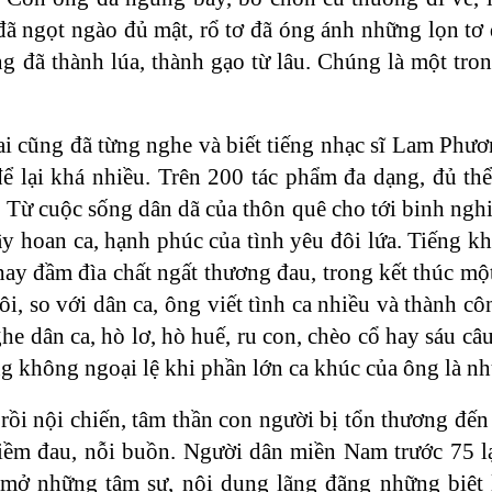
đã ngọt ngào đủ mật, rổ tơ đã óng ánh những lọn t
g đã thành lúa, thành gạo từ lâu. Chúng là một tro
 cũng đã từng nghe và biết tiếng nhạc sĩ Lam Phươ
 lại khá nhiều. Trên 200 tác phẩm đa dạng, đủ thể l
Từ cuộc sống dân dã của thôn quê cho tới binh nghi
 hoan ca, hạnh phúc của tình yêu đôi lứa. Tiếng khó
hay đầm đìa chất ngất thương đau, trong kết thúc mộ
i, so với dân ca, ông viết tình ca nhiều và thành c
he dân ca, hò lơ, hò huế, ru con, chèo cổ hay sáu câ
g không ngoại lệ khi phần lớn ca khúc của ông là nh
 rồi nội chiến, tâm thần con người bị tổn thương đến
niềm đau, nỗi buồn. Người dân miền Nam trước 75 l
 mở những tâm sự, nội dung lãng đãng những biệt l