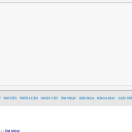
Ơ
TRUYỆN
THỜI LUẬN
NHÂN VẬT
ÂM NHẠC
HỘI HỌA
KHOA HỌC
GIẢI TRÍ
16
| ÂM NHẠC