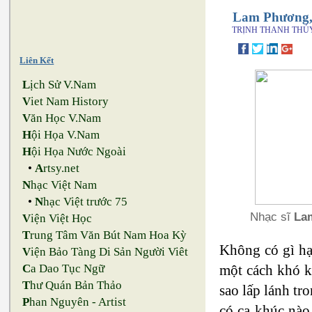
Lam Phương, 
TRỊNH THANH THỦ
Liên Kết
L
ịch Sử V.Nam
V
iet Nam History
V
ăn Học V.Nam
H
ội Họa V.Nam
H
ội Họa Nước Ngoài
•
A
rtsy.net
N
hạc Việt Nam
•
N
hạc Việt trước 75
Nhạc sĩ
La
V
iện Việt Học
T
rung Tâm Văn Bút Nam Hoa Kỳ
Không có gì hạ
V
iện Bảo Tàng Di Sản Người Viêt
một cách khó k
C
a Dao Tục Ngữ
T
hư Quán Bản Thảo
sao lấp lánh tr
P
han Nguyên - Artist
có ca khúc nào