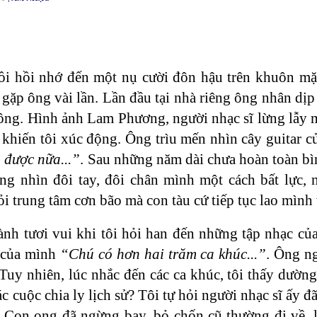
bồi hồi nhớ đến một nụ cười đôn hậu trên khuôn mặ
n gặp ông vài lần. Lần đầu tại nhà riêng ông nhân dị
ông. Hình ảnh Lam Phương, người nhạc sĩ lừng lẫy m
khiến tôi xúc động. Ông trìu mến nhìn cây guitar c
 được nữa...”
. Sau những năm dài chưa hoàn toàn bìn
ng nhìn đôi tay, đôi chân mình một cách bất lực,
ỏi trung tâm cơn bão mà con tàu cứ tiếp tục lao mình
h tươi vui khi tôi hỏi han đến những tập nhạc của
n của mình
“Chú có hơn hai trăm ca khúc...”
. Ông n
Tuy nhiên, lúc nhắc đến các ca khúc, tôi thấy dườn
 cuộc chia ly lịch sử? Tôi tự hỏi người nhạc sĩ ấy đã
 Con ong đã ngừng bay, bỏ chốn cũ thường đi về, 