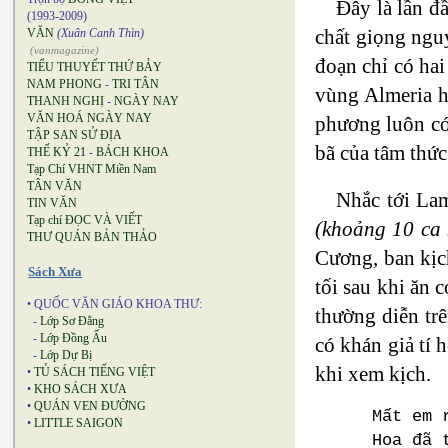
Đây là lần đ
(1993-2009)
chất giọng ngu
VĂN
(Xuân Canh Thìn)
(vanmagazine)
đoạn chỉ có hai
TIỂU THUYẾT THỨ BẢY
NAM PHONG
-
TRI TÂN
vùng Almeria h
THANH NGHỊ
-
NGÀY NAY
VĂN HOÁ NGÀY NAY
phương luôn có 
TẬP SAN SỬ ĐỊA
bã của tâm thức
THẾ KỶ 21
-
BÁCH KHOA
Tạp Chí VHNT Miền Nam
TÂN VĂN
Nhắc tới Lam
TIN VĂN
Tạp chí ĐỌC VÀ VIẾT
(khoảng 10 ca 
THƯ QUÁN BẢN THẢO
Cương, ban kịc
Sách Xưa
tối sau khi ăn
• QUỐC VĂN GIÁO KHOA THƯ:
thường diễn tr
-
Lớp Sơ Đẳng
-
Lớp Đồng Ấu
có khán giả tí 
-
Lớp Dự Bị
khi xem kịch.
•
TỦ SÁCH TIẾNG VIỆT
•
KHO SÁCH XƯA
•
QUÁN VEN ĐƯỜNG
Mất em 
•
LITTLE SAIGON
Hoa đã 