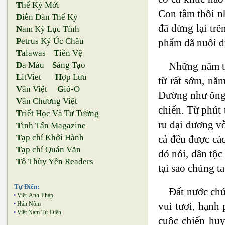
T
hế Kỷ Mới
Con tằm thôi n
D
iễn Đàn Thế Kỷ
đã dừng lại tr
N
am Kỳ Lục Tỉnh
P
etrus Ký Úc Châu
phẩm đã nuôi d
T
alawas
T
iền Vệ
Những năm tr
D
a Màu
S
áng Tạo
L
itViet
H
ợp Lưu
từ rất sớm, năm
V
ăn Việt
G
ió-O
Dường như ông 
V
ăn Chương Việt
chiến. Từ phút 
T
riết Học Và Tư Tưởng
ru đại dương vỗ
T
inh Tấn Magazine
T
ạp chí Khởi Hành
cả đều được các
T
ạp chí Quán Văn
đó nói, dân tộc
T
ô Thùy Yên Readers
tại sao chúng t
Tự Điển:
Đất nước chún
•
Việt-Anh-Pháp
vui tươi, hạnh
•
Hán Nôm
•
Việt Nam Tự Điển
cuộc chiến huy