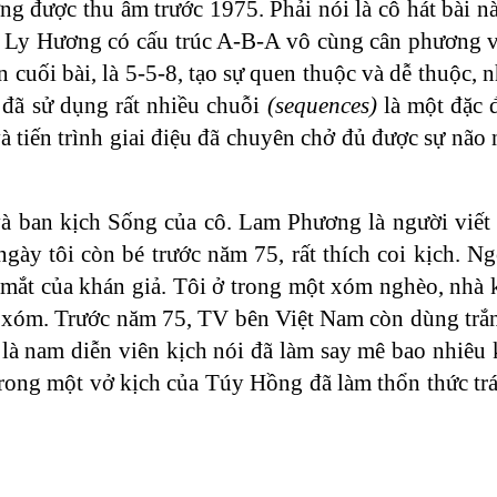
ng được thu âm trước 1975. Phải nói là cô hát bài n
u Ly Hương có cấu trúc A-B-A vô cùng cân phương và
n cuối bài, là 5-5-8, tạo sự quen thuộc và dễ thuộc, 
đã sử dụng rất nhiều chuỗi
(sequences)
là một đặc 
à tiến trình giai điệu đã chuyên chở đủ được sự não
 ban kịch Sống của cô. Lam Phương là người viết 
ày tôi còn bé trước năm 75, rất thích coi kịch. N
c mắt của khán giả. Tôi ở trong một xóm nghèo, nhà
ng xóm. Trước năm 75, TV bên Việt Nam còn dùng trắ
à nam diễn viên kịch nói đã làm say mê bao nhiêu 
rong một vở kịch của Túy Hồng đã làm thổn thức trá