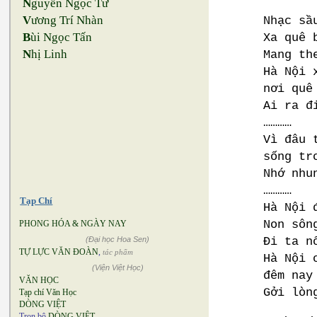
N
guyễn Ngọc Tư
V
ương Trí Nhàn
Nhạc sầ
B
ùi Ngọc Tấn
Xa quê 
N
hị Linh
Mang th
Hà Nội 
nơi quê
Ai ra đ
…………
Vì đâu 
sống tr
Nhớ nhu
…………
Tạp Chí
Hà Nội 
Non sôn
PHONG HÓA & NGÀY NAY
Đi ta n
(Đại học Hoa Sen)
TỰ LỰC VĂN ĐOÀN
,
tác phẩm
Hà Nội 
(Viện Việt Học)
đêm nay
VĂN HỌC
Gởi lòn
Tạp chí Văn Học
DÒNG VIỆT
Trọn bộ
DÒNG VIỆT