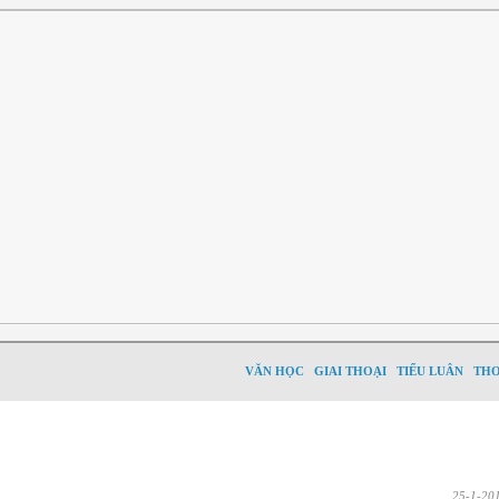
VĂN HỌC
GIAI THOẠI
TIỂU LUÂN
TH
25-1-20