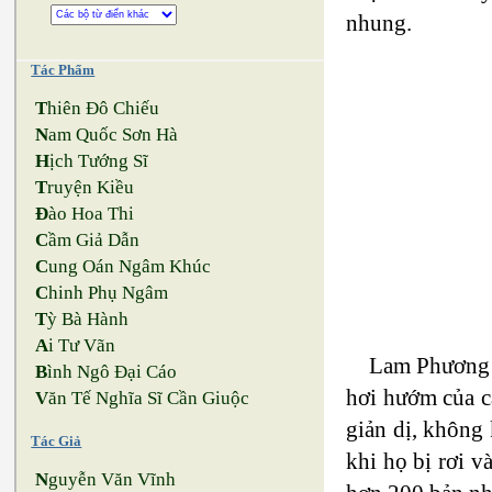
nhung.
Tác Phẩm
T
hiên Đô Chiếu
N
am Quốc Sơn Hà
H
ịch Tướng Sĩ
T
ruyện Kiều
Đ
ào Hoa Thi
C
ầm Giả Dẫn
C
ung Oán Ngâm Khúc
C
hinh Phụ Ngâm
T
ỳ Bà Hành
A
i Tư Vãn
Lam Phương c
B
ình Ngô Đại Cáo
hơi hướm của c
V
ăn Tế Nghĩa Sĩ Cần Giuộc
giản dị, không 
Tác Giả
khi họ bị rơi v
N
guyễn Văn Vĩnh