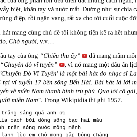
c của ông phần lớn đều diễn đạt những cách ngăn, ho
 vẫy biệt, khăn tay và nước mắt. Dường như sự chia c
trùng điệp, rồi ngân vang, rất xa cho tới cuối cuộc đờ
i hát mang cùng chủ đề tôi không tiện kể ra hết như
ào, Chờ người,
v.v…
ầu tay của ông
“Chiều thu ấy”
đã mang mầm mống 
“Chuyến đò vĩ tuyến”
, vì nó mang một dấu ấn lị
'Chuyến Đò Vĩ Tuyến' là một bài hát do nhạc s
ại vĩ tuyến 17 bên sông Bến Hải. Bài hát là lờ
yến về miền Nam thanh bình trù phú. Qua lời cô gái,
người miền Nam"
. Trong Wikipidia thì ghi 1957.
 trăng sáng quá anh ơi
lìa cách bởi dòng sông bạc hai màu
nh trên sóng nước mông mênh
 lạnh lẽo em chờ mong gặp bóng chàng