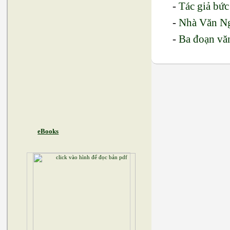
-
Tác giả bức
-
Nhà Văn Ng
-
Ba đoạn vă
eBooks