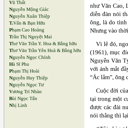
V
ũ Thất
như Văn Cao, L
N
guyễn Mộng Giác
diễn đàn nói t
N
guyễn Xuân Thiệp
ông, là do tìn
T.
Vấn & Bạn Hữu
Nhưng vào thời 
P
hạm Cao Hoàng
T
rần Thị Nguyệt Mai
Vì lẽ đó, ng
T
hơ Văn Trần Y. Hoa & Bằng hữu
T
hơ Văn Trần Yên Hoà & Bằng hữu
(1961), mục đí
N
guyễn Ngọc Chính
Nguyễn Văn Tý 
H
à Sĩ Phu
với ánh mắt đầ
P
hạm Thị Hoài
“Ác lắm”, ông c
N
guyễn Huy Thiệp
N
guyễn Ngọc Tư
Cuộc đời của
V
ương Trí Nhàn
tại trong một 
B
ùi Ngọc Tấn
N
hị Linh
được các đài n
nói thẳng thì l