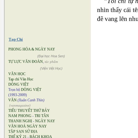
“Tôi chỉ tự
nhìn thấy cái t
đẽ vang lên như
Tạp Chí
PHONG HÓA & NGÀY NAY
(Đại học Hoa Sen)
TỰ LỰC VĂN ĐOÀN
,
tác phẩm
(Viện Việt Học)
VĂN HỌC
Tạp chí Văn Học
DÒNG VIỆT
Trọn bộ
DÒNG VIỆT
(1993-2009)
VĂN
(Xuân Canh Thìn)
(vanmagazine)
TIỂU THUYẾT THỨ BẢY
NAM PHONG
-
TRI TÂN
THANH NGHỊ
-
NGÀY NAY
VĂN HOÁ NGÀY NAY
TẬP SAN SỬ ĐỊA
THẾ KỶ 21
-
BÁCH KHOA