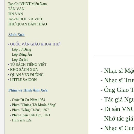
Tạp Chí VHNT Miền Nam
TÂN VĂN
TIN VĂN
Tạp chí ĐỌC VÀ VIẾT
THƯ QUÁN BẢN THẢO
Sách Xưa
• QUỐC VĂN GIÁO KHOA THƯ:
-
Lớp Sơ Đẳng
-
Lớp Đồng Ấu
-
Lớp Dự Bị
•
TỦ SÁCH TIẾNG VIỆT
-
Nhạc sĩ Mặc
•
KHO SÁCH XƯA
•
QUÁN VEN ĐƯỜNG
-
Nhạc sĩ Tr
•
LITTLE SAIGON
-
Ông Giao T
Phim và Hình Ảnh Xưa
-
Tác giả Ng
-
Cuộc Di Cư Năm 1954
-
Phim "Chúng Tôi Muốn Sống"
-
Di sản VNC
-
Phim "Nắng Chiều", 1973
-
Phim Chân Trời Tím, 1971
-
Nhớ tác giả
-
Hình ảnh xưa
-
Nhạc sĩ Cun