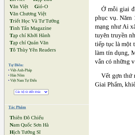
V
ăn Việt
G
ió-O
Ở mỗi giai 
V
ăn Chương Việt
phục vụ. Năm 1
T
riết Học Và Tư Tưởng
mạng như Ai xâ
T
inh Tấn Magazine
tuyên truyền n
T
ạp chí Khởi Hành
T
ạp chí Quán Văn
tiếp tục là một
T
ô Thùy Yên Readers
làm tín dụng, 
vẫn có những v
Tự Điển:
•
Việt-Anh-Pháp
Vết gợn thứ 
•
Hán Nôm
•
Việt Nam Tự Điển
Giai Phẩm, khiế
Tác Phẩm
T
hiên Đô Chiếu
N
am Quốc Sơn Hà
H
ịch Tướng Sĩ