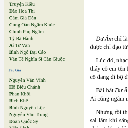
T
ruyện Kiều
Đ
ào Hoa Thi
C
ầm Giả Dẫn
C
ung Oán Ngâm Khúc
C
hinh Phụ Ngâm
Dư Âm
chỉ là
T
ỳ Bà Hành
A
i Tư Vãn
được chỉ đạo từ
B
ình Ngô Đại Cáo
V
ăn Tế Nghĩa Sĩ Cần Giuộc
Lúc đó, nhạc
thấy cô em tên
Tác Giả
cô đang đi bộ đ
N
guyễn Văn Vĩnh
H
ồ Biểu Chánh
Bài hát
Dư 
P
han Khôi
Ai cũng ngâm n
B
ích Khê
B
ình Nguyên Lộc
Nhưng rồi th
N
guyễn Văn Trung
sai lầm khi sá
D
oãn Quốc Sỹ