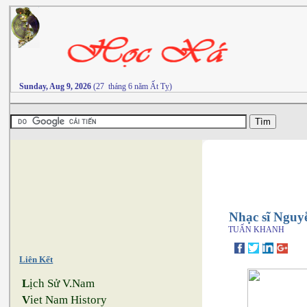
Sunday, Aug 9, 2026
(27 tháng 6 năm Ất Tỵ)
Nhạc sĩ Nguyễ
TUẤN KHANH
Liên Kết
L
ịch Sử V.Nam
V
iet Nam History