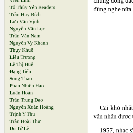
chúng đông đảo
V
iên Linh
T
ô Thùy Yên Readers
đừng nghe nữa.
T
rần Huy Bích
L
ưu Văn Vịnh
N
guyễn Văn Lục
T
rần Văn Nam
N
guyễn Vy Khanh
T
hụy Khuê
L
iễu Trương
L
ê Thị Huệ
Đ
ặng Tiến
S
ong Thao
P
han Nhiên Hạo
L
uân Hoán
T
rần Trung Đạo
Cái khó nhất
N
guyễn Xuân Hoàng
T
rịnh Y Thư
vẫn nhận được t
T
rần Hoài Thư
D
u Tử Lê
1957, nhạc s