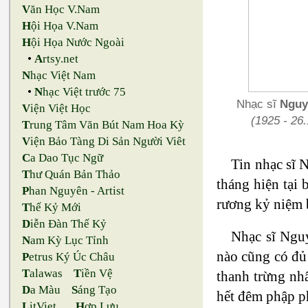
V
ăn Học V.Nam
H
ội Họa V.Nam
H
ội Họa Nước Ngoài
•
A
rtsy.net
N
hạc Việt Nam
•
N
hạc Việt trước 75
Nhạc sĩ
Nguy
V
iện Việt Học
(1925 - 26.1
T
rung Tâm Văn Bút Nam Hoa Kỳ
V
iện Bảo Tàng Di Sản Người Viêt
C
a Dao Tục Ngữ
Tin nhạc sĩ 
T
hư Quán Bản Thảo
tháng hiện tại
P
han Nguyên - Artist
rương kỷ niệm b
T
hế Kỷ Mới
D
iễn Đàn Thế Kỷ
Nhạc sĩ Nguy
N
am Kỳ Lục Tỉnh
nào cũng có đủ
P
etrus Ký Úc Châu
T
alawas
T
iền Vệ
thanh trừng nh
D
a Màu
S
áng Tạo
hết đêm phập ph
L
itViet
H
ợp Lưu