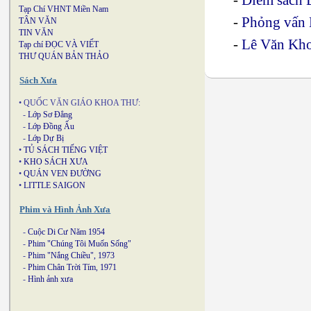
Tạp Chí VHNT Miền Nam
-
Phỏng vấn L
TÂN VĂN
TIN VĂN
-
Lê Văn Kho
Tạp chí ĐỌC VÀ VIẾT
THƯ QUÁN BẢN THẢO
Sách Xưa
• QUỐC VĂN GIÁO KHOA THƯ:
-
Lớp Sơ Đẳng
-
Lớp Đồng Ấu
-
Lớp Dự Bị
•
TỦ SÁCH TIẾNG VIỆT
•
KHO SÁCH XƯA
•
QUÁN VEN ĐƯỜNG
•
LITTLE SAIGON
Phim và Hình Ảnh Xưa
-
Cuộc Di Cư Năm 1954
-
Phim "Chúng Tôi Muốn Sống"
-
Phim "Nắng Chiều", 1973
-
Phim Chân Trời Tím, 1971
-
Hình ảnh xưa