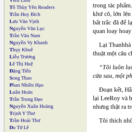
V
iên Linh
trong tác phẩm.
T
ô Thùy Yên Readers
khứ cô, lớn lê
T
rần Huy Bích
L
ưu Văn Vịnh
bất trắc đã để 
N
guyễn Văn Lục
quan loay hoay
T
rần Văn Nam
N
guyễn Vy Khanh
Lại Thanhhà 
T
hụy Khuê
thuật một câu c
L
iễu Trương
L
ê Thị Huệ
“Tôi luôn lu
Đ
ặng Tiến
cửa sau, một p
S
ong Thao
P
han Nhiên Hạo
Đoạn kết, Hằ
L
uân Hoán
lại LeeRoy và b
T
rần Trung Đạo
nhưng thật ra t
N
guyễn Xuân Hoàng
T
rịnh Y Thư
Tôi thích nh
T
rần Hoài Thư
D
u Tử Lê