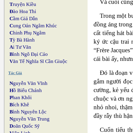
Và cuối cùng
T
ruyện Kiều
Đ
ào Hoa Thi
Trong một bu
C
ầm Giả Dẫn
đồng áng trong
C
ung Oán Ngâm Khúc
cất tiếng hát bà
C
hinh Phụ Ngâm
T
ỳ Bà Hành
ký ức cậu trai
A
i Tư Vãn
“Frère Jacques”
B
ình Ngô Đại Cáo
cái bài ấy, như
V
ăn Tế Nghĩa Sĩ Cần Giuộc
Đó là đoạn 
Tác Giả
gắm người đọc 
N
guyễn Văn Vĩnh
cường, kẻ yếu đ
H
ồ Biểu Chánh
P
han Khôi
chuộc và ơn ng
B
ích Khê
nhỏ nhoi, thậm
B
ình Nguyên Lộc
đầy rẫy thù hận
N
guyễn Văn Trung
D
oãn Quốc Sỹ
Cuốn tiểu th