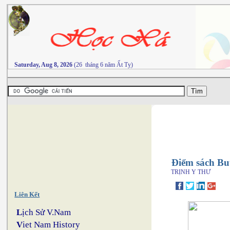
Saturday, Aug 8, 2026
(26 tháng 6 năm Ất Tỵ)
Điểm sách Bu
TRỊNH Y THƯ
Liên Kết
L
ịch Sử V.Nam
V
iet Nam History