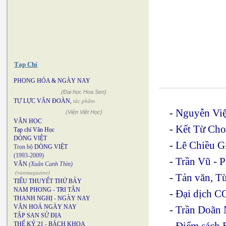
Tạp Chí
PHONG HÓA & NGÀY NAY
(Đại học Hoa Sen)
TỰ LỰC VĂN ĐOÀN
,
tác phẩm
-
Nguyễn Việ
(Viện Việt Học)
VĂN HỌC
-
Kết Từ Cho
Tạp chí Văn Học
DÒNG VIỆT
-
Lê Chiều G
Trọn bộ
DÒNG VIỆT
(1993-2009)
-
Trần Vũ - P
VĂN
(Xuân Canh Thìn)
(vanmagazine)
-
Tản văn, T
TIỂU THUYẾT THỨ BẢY
NAM PHONG
-
TRI TÂN
-
Đại dịch CO
THANH NGHỊ
-
NGÀY NAY
VĂN HOÁ NGÀY NAY
-
Trần Doãn 
TẬP SAN SỬ ĐỊA
-
Điểm sách 
THẾ KỶ 21
-
BÁCH KHOA