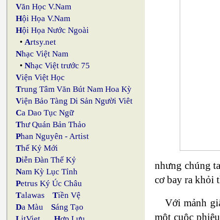
V
ăn Học V.Nam
H
ội Họa V.Nam
H
ội Họa Nước Ngoài
•
A
rtsy.net
N
hạc Việt Nam
•
N
hạc Việt trước 75
V
iện Việt Học
T
rung Tâm Văn Bút Nam Hoa Kỳ
V
iện Bảo Tàng Di Sản Người Viêt
C
a Dao Tục Ngữ
T
hư Quán Bản Thảo
P
han Nguyên - Artist
T
hế Kỷ Mới
D
iễn Đàn Thế Kỷ
nhưng chúng ta
N
am Kỳ Lục Tỉnh
cơ bay ra khỏi 
P
etrus Ký Úc Châu
T
alawas
T
iền Vệ
Với mảnh giấ
D
a Màu
S
áng Tạo
một cuộc phiêu
L
itViet
H
ợp Lưu