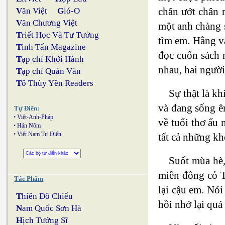
chân ướt chân 
V
ăn Việt
G
ió-O
V
ăn Chương Việt
một anh chàng s
T
riết Học Và Tư Tưởng
tìm em. Hằng và
T
inh Tấn Magazine
đọc cuốn sách n
T
ạp chí Khởi Hành
nhau, hai ngườ
T
ạp chí Quán Văn
T
ô Thùy Yên Readers
Sự thật là k
và đang sống ê
Tự Điển:
•
Việt-Anh-Pháp
về tuổi thơ ấu
•
Hán Nôm
•
Việt Nam Tự Điển
tất cả những kh
Suốt mùa hè,
miền đồng cỏ T
Tác Phẩm
lại cậu em. Nói
T
hiên Đô Chiếu
hồi nhớ lại quá
N
am Quốc Sơn Hà
H
ịch Tướng Sĩ