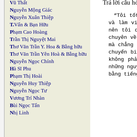
Trả lời câu h
V
ũ Thất
N
guyễn Mộng Giác
“Tôi tố
N
guyễn Xuân Thiệp
và làm v
T.
Vấn & Bạn Hữu
nên tôi 
P
hạm Cao Hoàng
chuyên về
T
rần Thị Nguyệt Mai
mà chẳng 
T
hơ Văn Trần Y. Hoa & Bằng hữu
chuyển b
T
hơ Văn Trần Yên Hoà & Bằng hữu
không ph
N
guyễn Ngọc Chính
những ngu
H
à Sĩ Phu
bằng tiến
P
hạm Thị Hoài
N
guyễn Huy Thiệp
N
guyễn Ngọc Tư
V
ương Trí Nhàn
B
ùi Ngọc Tấn
N
hị Linh