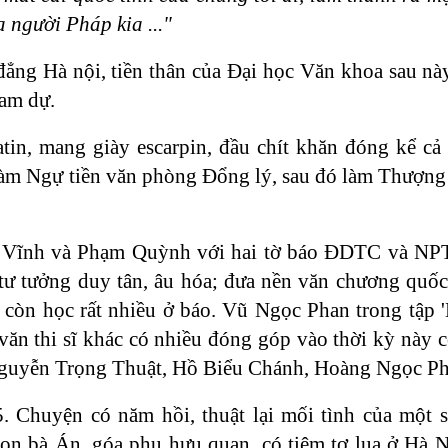
 người Pháp kia ..."
ng Hà nội, tiền thân của Đại học Văn khoa sau này
am dự.
in, mang giày escarpin, đầu chít khăn đóng kể cả 
àm Ngự tiền văn phòng Đổng lý, sau đó làm Thượng
ăn Vĩnh và Phạm Quỳnh với hai tờ báo ĐDTC và NP
c tư tưởng duy tân, âu hóa; đưa nền văn chương qu
òn học rất nhiều ở báo. Vũ Ngọc Phan trong tập '
ăn thi sĩ khác có nhiều đóng góp vào thời kỳ này 
guyễn Trọng Thuật, Hồ Biểu Chánh, Hoàng Ngọc Phá
Chuyện có năm hồi, thuật lại mối tình của một s
n bà Án, góa phụ hưu quan, có tiệm tơ lụa ở Hà 