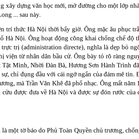
 ông xây dựng văn học mới, mở đường cho một lớp nhà
g ... sau này.
n trí thức Hà Nội thời bấy giờ. Ông mặc âu phục tr
phố Hà Nội. Ông hoạt động công khai chống chế độ t
ực trị (administration directe), nghĩa là dẹp bỏ ng
hị viện từ nhân dân bầu cử. Ông bày tỏ rõ ràng ng
 Xét Tật Mình, Nhời Đàn Bà, Hương Sơn Hành Trình 
ự, chỉ đụng đầu với cái ngớ ngẩn của đám mê tín. Đ
 Hương, mà Trần Văn Khê đã phổ nhạc. Ông mất năm 
nh cửu được đưa về Hà Nội và được sự đón rước của
 là một tờ báo do Phủ Toàn Quyền chủ trương, chống