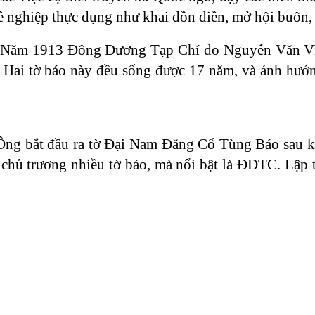
ề nghiệp thực dụng như khai đồn điền, mở hội buôn,
h. Năm 1913 Đông Dương Tạp Chí do Nguyễn Văn Vĩ
ai tờ báo này đều sống được 17 năm, và ảnh hưởng
ng bắt đầu ra tờ Đại Nam Đăng Cổ Tùng Báo sau kh
ếp chủ trương nhiều tờ báo, mà nổi bật là ĐDTC. Lập