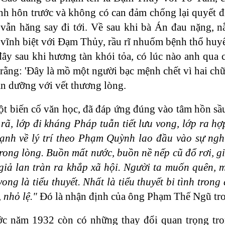
nh hôn trước và không có can đảm chống lại quyết 
vẫn hăng say đi tới. Về sau khi bà Án đau nặng, n
vĩnh biệt với Đạm Thủy, rầu rĩ nhuốm bệnh thổ huyết
đây sau khi hương tàn khói tỏa, có lúc nào anh qua
ằng: 'Đây là mồ một người bạc mệnh chết vì hai chữ 
an dưỡng với vết thương lòng.
t biến cố văn học, đã đáp ứng đúng vào tâm hồn sầu 
 rã, lớp đi kháng Pháp tuẫn tiết lưu vong, lớp ra h
ạnh về lý trí theo Phạm Quỳnh lao đầu vào sự ngh
ong lòng. Buồn mất nước, buồn nề nếp cũ đổ rơi, giá 
 giả lan tràn ra khắp xã hội. Người ta muốn quên, 
ong là tiểu thuyết. Nhất là tiểu thuyết bi tình trong
 nhỏ lệ."
Đó là nhận định của ông Phạm Thế Ngũ tr
ước năm 1932 còn có những thay đổi quan trọng tr