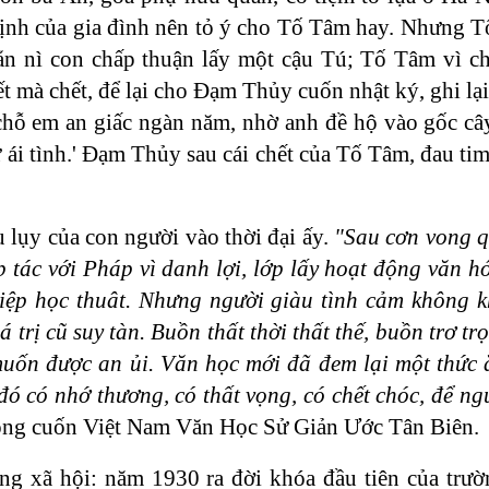
định của gia đình nên tỏ ý cho Tố Tâm hay. Nhưng 
ằn nì con chấp thuận lấy một cậu Tú; Tố Tâm vì c
 mà chết, để lại cho Đạm Thủy cuốn nhật ký, ghi lạ
 chỗ em an giấc ngàn năm, nhờ anh đề hộ vào gốc câ
ái tình.' Đạm Thủy sau cái chết của Tố Tâm, đau tim
lụy của con người vào thời đại ấy.
"Sau cơn vong q
ợp tác với Pháp vì danh lợi, lớp lấy hoạt động văn 
iệp học thuât. Nhưng người giàu tình cảm không k
trị cũ suy tàn. Buồn thất thời thất thế, buồn trơ tr
muốn được an ủi. Văn học mới đã đem lại một thức 
 đó có nhớ thương, có thất vọng, có chết chóc, để ng
ong cuốn Việt Nam Văn Học Sử Giản Ước Tân Biên.
ong xã hội: năm 1930 ra đời khóa đầu tiên của tr