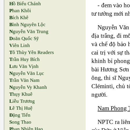
H
ồ Biểu Chánh
- đem vào ho
P
han Khôi
tư tưởng mới n
B
ích Khê
B
ình Nguyên Lộc
Nguyễn Văn V
N
guyễn Văn Trung
địa trắng, đi 
D
oãn Quốc Sỹ
và chế độ bảo h
V
iên Linh
cai trị với sự
T
ô Thùy Yên Readers
T
rần Huy Bích
khinh bỉ phong
L
ưu Văn Vịnh
bài Hương Sơn 
N
guyễn Văn Lục
ông, thi sĩ Ng
T
rần Văn Nam
Cléminti, chủ 
N
guyễn Vy Khanh
người.
T
hụy Khuê
L
iễu Trương
Nam Phong 
L
ê Thị Huệ
Đ
ặng Tiến
NPTC ra liên
S
ong Thao
P
han Nhiên Hạo