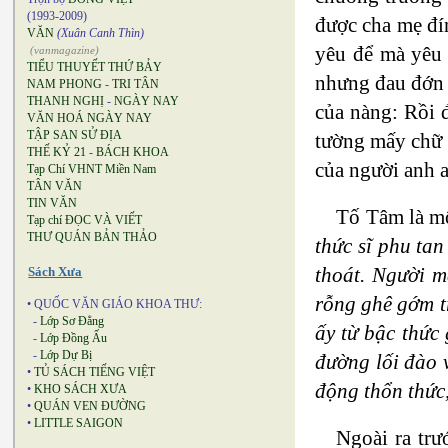
(1993-2009)
được cha mẹ đí
VĂN
(Xuân Canh Thìn)
yêu để mà yêu 
(vanmagazine)
TIỂU THUYẾT THỨ BẢY
nhưng đau đớn 
NAM PHONG
-
TRI TÂN
THANH NGHỊ
-
NGÀY NAY
của nàng: Rồi 
VĂN HOÁ NGÀY NAY
TẬP SAN SỬ ĐỊA
tường mấy chữ r
THẾ KỶ 21
-
BÁCH KHOA
của người anh 
Tạp Chí VHNT Miền Nam
TÂN VĂN
TIN VĂN
Tố Tâm là mộ
Tạp chí ĐỌC VÀ VIẾT
THƯ QUÁN BẢN THẢO
thức sĩ phu tan
thoát. Người m
Sách Xưa
rỗng ghê gớm tr
• QUỐC VĂN GIÁO KHOA THƯ:
-
Lớp Sơ Đẳng
ấy từ bậc thức
-
Lớp Đồng Ấu
-
Lớp Dự Bị
đường lối đào v
•
TỦ SÁCH TIẾNG VIỆT
động thổn thức,
•
KHO SÁCH XƯA
•
QUÁN VEN ĐƯỜNG
•
LITTLE SAIGON
Ngoài ra tr