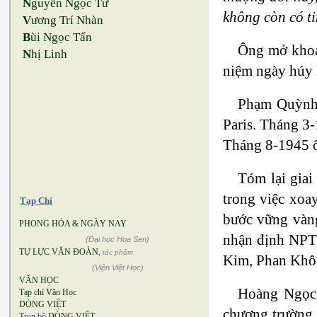
N
guyễn Ngọc Tư
không còn có ti
V
ương Trí Nhàn
B
ùi Ngọc Tấn
Ông mở khoa
N
hị Linh
niệm ngày húy 
Phạm Quỳnh l
Paris. Tháng 3
Tháng 8-1945 ô
Tóm lại gia
trong việc xoa
Tạp Chí
bước vững vàng
PHONG HÓA & NGÀY NAY
nhận định NPTC
(Đại học Hoa Sen)
TỰ LỰC VĂN ĐOÀN
,
tác phẩm
Kim, Phan Khôi
(Viện Việt Học)
VĂN HỌC
Hoàng Ngọc 
Tạp chí Văn Học
DÒNG VIỆT
chương trường 
Trọn bộ
DÒNG VIỆT