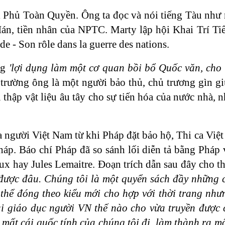
ị Phủ Toàn Quyền. Ông ta đọc và nói tiếng Tàu như
 Hán, tiền nhân của NPTC. Marty lập hội Khai Trí 
de - Son rôle dans la guerre des nations.
ng
'lợi dụng làm một cơ quan bồi bổ Quốc văn, cho 
 trường ông là một người bảo thủ, chủ trương gìn g
 thập vật liệu âu tây cho sự tiến hóa của nước nhà,
ủa người Việt Nam từ khi Pháp đặt bảo hộ, Thi ca Vi
 Pháp. Báo chí Pháp đã so sánh lối diễn tả bằng Phá
ux hay Jules Lemaitre. Đoạn trích dẫn sau đây cho t
được đâu. Chúng tôi là một quyển sách đầy những 
thể đóng theo kiểu mới cho hợp với thời trang nh
i giáo dục người VN thế nào cho vừa truyền được 
mất cái quốc tính của chúng tôi đi, làm thành ra mộ