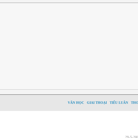
VĂN HỌC
GIAI THOẠI
TIỂU LUÂN
TH
29-5-20