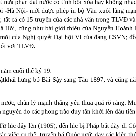
t nửa phần đất nước cố tình bôi xóa hay không nhắc
 -Hà Nội- mới được phép in bộ Văn xuôi lãng mạn
; tất cả có 15 truyện của các nhà văn trong TLVĐ và
Xã Hội, cũng như bài giới thiệu của Nguyễn Hoành
 mới của Nghị quyết Đại hội VI của đảng CSVN; đồn
 đối với TLVĐ.
 năm cuối thế kỷ 19.
tkhái hưng bỏ Bãi Sậy sang Tàu 1897, và cũng 
t nước, chân lý mạnh thắng yếu thua quá rõ ràng. M
 nguyên do các phong trào duy tân khởi lên đầu tiên 
ừ lúc dấy lên (1905), đến lúc bị Pháp bắt đày đi Cô
 việc cụ thể: truyền bá Quốc ngữ, dạy các kiến th