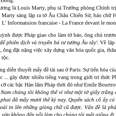
 Đông.
ương là Louis Marty, phụ tá Trưởng phòng Chính tr
t. Marty sáng lập ra tờ Âu Châu Chiến Sử, báo chữ
: L' Informatuion francaise - La France devant le mon
ỳnh được Pháp giao cho làm tờ báo, ông chủ trươ
 để phiên dịch và truyền bá tư tưởng Âu tây'
. Về lập
, ông đặt nặng việc xây dựng văn hóa quốc gia, thâu
 tộc.
g diễn thuyết mấy đề tài sau ở Paris: Sự tiến hóa c
c ... gây được nhiều tiếng vang trong giới trí thức
y cỡ các bậc Hàn lâm Pháp thời đó như Emile Bourtro
Nam chúng tôi không thể ví như một tờ giấy trắng 
phai đã mấy mươi thế kỷ nay. Quyển sách cổ ấy có 
oài in lên những giòng chữ cũ được. Vấn đề là phả
 vừa không đến nỗi làm cho chúng tôi mất giống đi, 