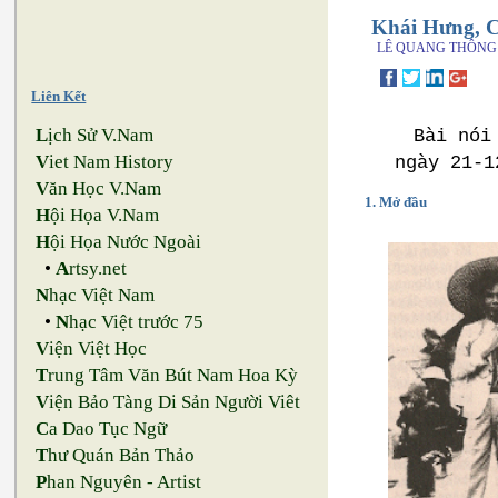
Khái Hưng, C
LÊ QUANG THÔNG
Liên Kết
L
ịch Sử V.Nam
Bài nói
V
iet Nam History
ngày 21-1
V
ăn Học V.Nam
1. Mở đầu
H
ội Họa V.Nam
H
ội Họa Nước Ngoài
•
A
rtsy.net
N
hạc Việt Nam
•
N
hạc Việt trước 75
V
iện Việt Học
T
rung Tâm Văn Bút Nam Hoa Kỳ
V
iện Bảo Tàng Di Sản Người Viêt
C
a Dao Tục Ngữ
T
hư Quán Bản Thảo
P
han Nguyên - Artist