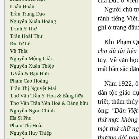
của Đức ở Viễn
L
uân Hoán
Người chủ tr
T
rần Trung Đạo
rành tiếng Việ
N
guyễn Xuân Hoàng
ghi ở trang đầu
T
rịnh Y Thư
T
rần Hoài Thư
Khi Phạm Qu
D
u Tử Lê
cho đủ tài liệu
V
ũ Thất
N
guyễn Mộng Giác
túy. Về văn học
N
guyễn Xuân Thiệp
mất bản sắc dân
T.
Vấn & Bạn Hữu
P
hạm Cao Hoàng
Năm 1922, ôn
T
rần Thị Nguyệt Mai
dân tộc giáo dụ
T
hơ Văn Trần Y. Hoa & Bằng hữu
triết, thâm thú
T
hơ Văn Trần Yên Hoà & Bằng hữu
ông:
"Dân Việt 
N
guyễn Ngọc Chính
H
à Sĩ Phu
thứ mực không 
P
hạm Thị Hoài
một thứ chữ ng
N
guyễn Huy Thiệp
thượng đời nay,