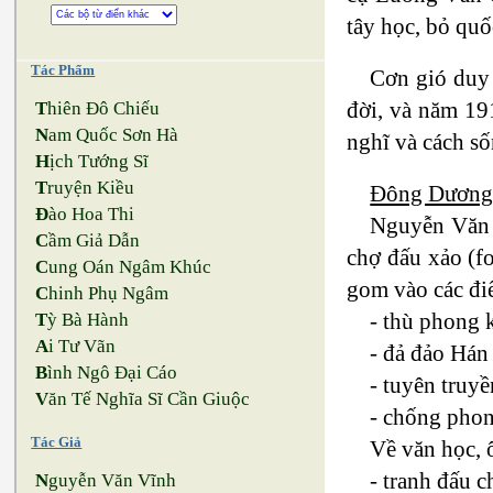
tây học, bỏ qu
Tác Phẩm
Cơn gió duy
đời, và năm 19
T
hiên Đô Chiếu
N
am Quốc Sơn Hà
nghĩ và cách số
H
ịch Tướng Sĩ
T
ruyện Kiều
Đông Dương
Đ
ào Hoa Thi
Nguyễn Văn 
C
ầm Giả Dẫn
chợ đấu xảo (fo
C
ung Oán Ngâm Khúc
gom vào các đi
C
hinh Phụ Ngâm
- thù phong 
T
ỳ Bà Hành
A
i Tư Vãn
- đả đảo Hán
B
ình Ngô Đại Cáo
- tuyên truy
V
ăn Tế Nghĩa Sĩ Cần Giuộc
- chống phon
Tác Giả
Về văn học, 
- tranh đấu 
N
guyễn Văn Vĩnh