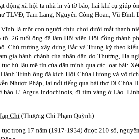
ạt động xã hội ta nhà in và tờ báo, hai khí cụ giúp
hư TLVĐ, Tam Lang, Nguyễn Công Hoan, Vũ Đình Lon
ĩnh là một con người chịu chơi dưới mắt thanh niê
mô tô, 26 tuổi ông đã làm Hội viên Hội đồng thành 
ộ. Chủ trương xây dựng Bắc và Trung kỳ theo kiểu tr
 tham gia hành chánh của nhân dân do Thượng, Hạ ng
 tục hủ lậu mê tín của dân mình qua các loạt bài:
Hành Trình ông đả kích Hội Chùa Hương và vô tích s
uyễn Nhược Pháp, lại nổi tiếng qua bài thơ Đi Chùa
tờ báo L' Argus Indochinois, đi tìm vàng ở Lào. Li
Tạp Chí
(Thượng Chi Phạm Quỳnh)
 tục trong 17 năm (1917-1934) được 210 số, nguyên