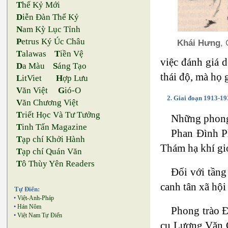
T
hế Kỷ Mới
D
iễn Đàn Thế Kỷ
N
am Kỳ Lục Tỉnh
P
etrus Ký Úc Châu
Khái Hưng
,
T
alawas
T
iền Vệ
việc đánh giá 
D
a Màu
S
áng Tạo
thái độ, mà họ 
L
itViet
H
ợp Lưu
V
ăn Việt
G
ió-O
2. Giai đoạn 1913-19
V
ăn Chương Việt
T
riết Học Và Tư Tưởng
Những phong 
T
inh Tấn Magazine
Phan Đình P
T
ạp chí Khởi Hành
Thám hạ khí gi
T
ạp chí Quán Văn
T
ô Thùy Yên Readers
Đối với tầng
canh tân xã hội
Tự Điển:
•
Việt-Anh-Pháp
•
Hán Nôm
Phong trào Đ
•
Việt Nam Tự Điển
cụ Lương Văn C