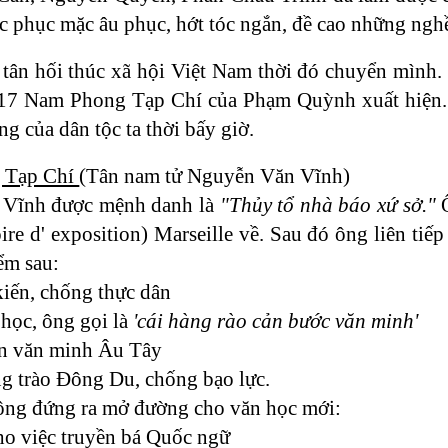
ốc phục mặc âu phục, hớt tóc ngắn, đề cao những ngh
 tân hối thúc xã hội Việt Nam thời đó chuyển mìn
17 Nam Phong Tạp Chí của Phạm Quỳnh xuất hiện. H
ng của dân tộc ta thời bấy giờ.
 Tạp Chí
(Tân nam tử Nguyễn Văn Vĩnh)
Vĩnh được mệnh danh là
"Thủy tổ nhà báo xứ sở."
Ô
ire d' exposition) Marseille về. Sau đó ông liên ti
ểm sau:
kiến, chống thực dân
 học, ông gọi là
'cái hàng rào cản bước văn minh'
ền văn minh Âu Tây
g trào Đông Du, chống bạo lực.
ông đứng ra mở đường cho văn học mới:
cho việc truyền bá Quốc ngữ