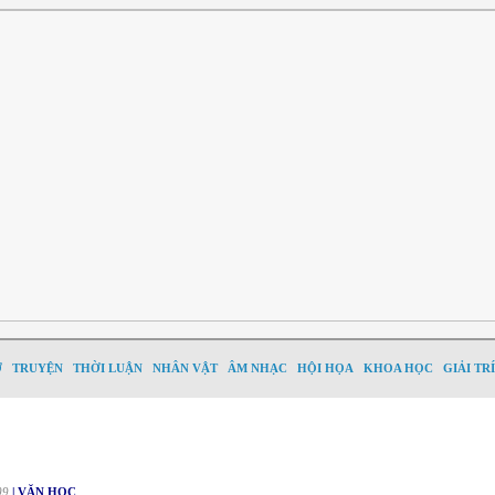
Ơ
TRUYỆN
THỜI LUẬN
NHÂN VẬT
ÂM NHẠC
HỘI HỌA
KHOA HỌC
GIẢI TRÍ
09
| VĂN HỌC