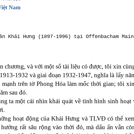
Việt Nam
ăn Khái Hưng (1897-1996) tại Offenbacham Main
 chương, và với một số tài liệu có được, tôi xin cùng
ạn 1913-1932 và giai đoạn 1932-1947, nghĩa là lấy n
mạnh trên tờ Phong Hóa làm mốc thời gian; tôi xi
năm sau đó.
g ta một cái nhìn khái quát về tình hình sinh hoạt
ời.
hững hoạt động của Khái Hưng và TLVĐ có thể xem
hưởng rất sâu rộng vào thời đó, mà dấu ấn vẫn cò