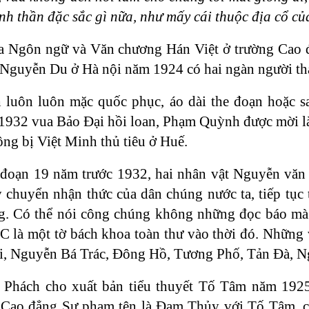
nh thần đặc sắc gì nữa, như mấy cái thuộc địa cổ của
 Ngôn ngữ và Văn chương Hán Việt ở trường Cao đẳ
Nguyễn Du ở Hà nội năm 1924 có hai ngàn người th
uôn luôn mặc quốc phục, áo dài the đoạn hoặc sat
-1932 vua Bảo Đại hồi loan, Phạm Quỳnh được mời l
ng bị Việt Minh thủ tiêu ở Huế.
i đoạn 19 năm trước 1932, hai nhân vật Nguyễn v
y chuyển nhận thức của dân chúng nước ta, tiếp tụ
. Có thể nói công chúng không những đọc báo mà c
 là một tờ bách khoa toàn thư vào thời đó. Những v
, Nguyễn Bá Trác, Đông Hồ, Tương Phố, Tản Đà, N
Phách cho xuất bản tiểu thuyết Tố Tâm năm 1925. 
Cao đẳng Sư phạm tên là Đạm Thủy với Tố Tâm, co