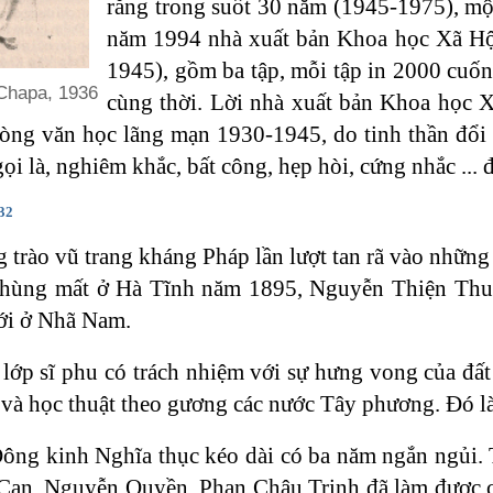
rằng trong suốt 30 năm (1945-1975), mộ
năm 1994 nhà xuất bản Khoa học Xã Hội
1945), gồm ba tập, mỗi tập in 2000 cuốn
 Chapa, 1936
cùng thời. Lời nhà xuất bản Khoa học 
dòng văn học lãng mạn 1930-1945, do tinh thần đổi
gọi là, nghiêm khắc, bất công, hẹp hòi, cứng nhắc ...
32
trào vũ trang kháng Pháp lần lượt tan rã vào những
hùng mất ở Hà Tĩnh năm 1895, Nguyễn Thiện Thuậ
ới ở Nhã Nam.
 lớp sĩ phu có trách nhiệm với sự hưng vong của đấ
 và học thuật theo gương các nước Tây phương. Đó là
ông kinh Nghĩa thục kéo dài có ba năm ngắn ngủi. T
an, Nguyễn Quyền, Phan Châu Trinh đã làm được các