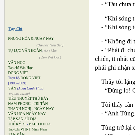
- “Tàu chưa t
- “Khi sóng t
- “Khi sóng t
Tạp Chí
PHONG HÓA & NGÀY NAY
- “Không đi t
(Đại học Hoa Sen)
- “Phải đi c
TỰ LỰC VĂN ĐOÀN
,
tác phẩm
chiến, ít nhất 
(Viện Việt Học)
VĂN HỌC
phải ghi nhận x
Tạp chí Văn Học
DÒNG VIỆT
Trọn bộ
DÒNG VIỆT
Thấy tôi lặn
(1993-2009)
VĂN
(Xuân Canh Thìn)
- “Đừng lo! C
(vanmagazine)
TIỂU THUYẾT THỨ BẢY
Tôi thấy cần 
NAM PHONG
-
TRI TÂN
THANH NGHỊ
-
NGÀY NAY
- “Anh Tùng,
VĂN HOÁ NGÀY NAY
TẬP SAN SỬ ĐỊA
THẾ KỶ 21
-
BÁCH KHOA
Tùng trở lại 
Tạp Chí VHNT Miền Nam
TÂN VĂN