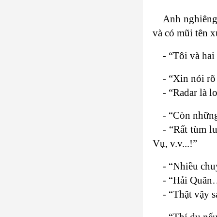
Anh nghiêng 
và có mũi tên x
- “Tôi và ha
- “Xin nói rõ
- “Radar là l
- “Còn nhữn
- “Rất tùm l
Vụ, v.v...!”
- “Nhiều chu
- “Hải Quân…
- “Thật vậy 
- “Thí dụ nế