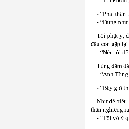
- “Tôi không 
- “Phải thân 
- “Đúng như 
Tôi phật ý, 
đâu còn gặp lại
- “Nếu tôi đ
Tùng đăm đăm
- “Anh Tùng,
- “Bây giờ t
Như để biểu 
thân nghiêng ra
- “Tôi vô ý q