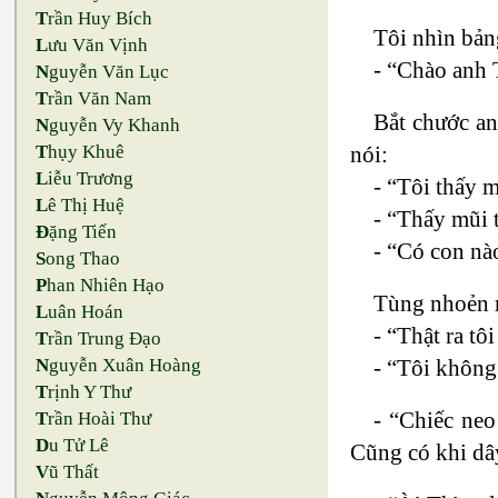
T
rần Huy Bích
Tôi nhìn bản
L
ưu Văn Vịnh
- “Chào anh 
N
guyễn Văn Lục
T
rần Văn Nam
Bắt chước an
N
guyễn Vy Khanh
nói:
T
hụy Khuê
L
iễu Trương
- “Tôi thấy m
L
ê Thị Huệ
- “Thấy mũi 
Đ
ặng Tiến
- “Có con nà
S
ong Thao
P
han Nhiên Hạo
Tùng nhoẻn 
L
uân Hoán
- “Thật ra tô
T
rần Trung Đạo
- “Tôi khôn
N
guyễn Xuân Hoàng
T
rịnh Y Thư
- “Chiếc neo
T
rần Hoài Thư
D
u Tử Lê
Cũng có khi dây
V
ũ Thất