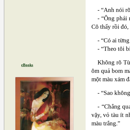
- “Anh nói r
- “Ông phải 
Cô thấy rồi đó,
- “Có ai từn
- “Theo tôi b
Không rõ Tùn
eBooks
ôm quả bom mà b
một màu xám đậ
- “Sao không
- “Chẳng qua
vậy, vỏ tàu ít 
màu trắng.”