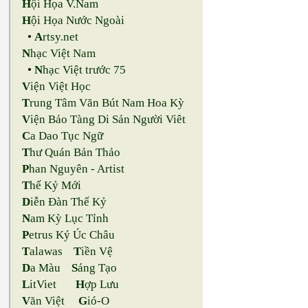
H
ội Họa V.Nam
H
ội Họa Nước Ngoài
•
A
rtsy.net
N
hạc Việt Nam
•
N
hạc Việt trước 75
V
iện Việt Học
T
rung Tâm Văn Bút Nam Hoa Kỳ
V
iện Bảo Tàng Di Sản Người Viêt
C
a Dao Tục Ngữ
T
hư Quán Bản Thảo
P
han Nguyên - Artist
T
hế Kỷ Mới
D
iễn Đàn Thế Kỷ
N
am Kỳ Lục Tỉnh
P
etrus Ký Úc Châu
T
alawas
T
iền Vệ
D
a Màu
S
áng Tạo
L
itViet
H
ợp Lưu
V
ăn Việt
G
ió-O