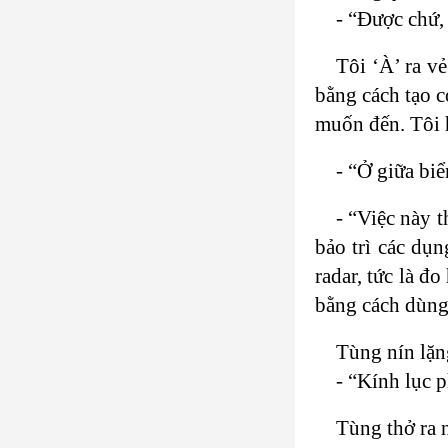
- “Được chứ, 
Tôi ‘À’ ra v
bằng cách tạo c
muốn đến. Tôi 
- “Ở giữa biể
- “Việc này 
bảo trì các dụ
radar, tức là đo
bằng cách dùng 
Tùng nín lặng
- “Kính lục p
Tùng thở ra n