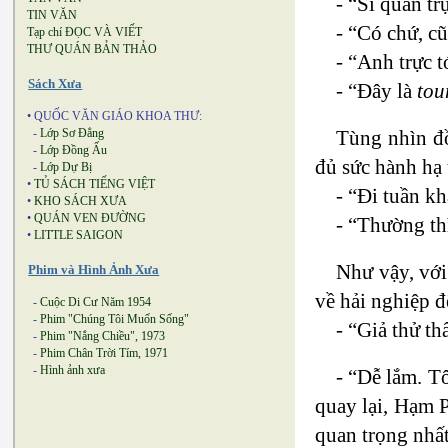
- “Sĩ quan tr
TIN VĂN
- “Có chứ, c
Tạp chí ĐỌC VÀ VIẾT
THƯ QUÁN BẢN THẢO
- “Anh trực 
Sách Xưa
- “Đây là
tou
• QUỐC VĂN GIÁO KHOA THƯ:
Tùng nhìn đồ
-
Lớp Sơ Đẳng
-
Lớp Đồng Ấu
đủ sức hành hạ 
-
Lớp Dự Bị
•
TỦ SÁCH TIẾNG VIỆT
- “Đi tuần kh
•
KHO SÁCH XƯA
•
QUÁN VEN ĐƯỜNG
- “Thường th
•
LITTLE SAIGON
Như vậy, với
Phim và Hình Ảnh Xưa
về hải nghiệp đ
-
Cuộc Di Cư Năm 1954
-
Phim "Chúng Tôi Muốn Sống"
- “Giả thử th
-
Phim "Nắng Chiều", 1973
-
Phim Chân Trời Tím, 1971
-
Hình ảnh xưa
- “Dễ lắm. T
quay lại, Hạm 
quan trọng nhất