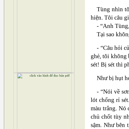
Tùng nhìn tô
hiện. Tôi câu g
- “Anh Tùng,
Tại sao khôn
- “Câu hỏi c
ghẻ, tôi không 
sét! Bị sét thì 
Như bị hụt hơ
- “Nói về sơ
lót chống rỉ sé
màu trắng. Nó 
chủ chốt tùy n
sậm. Như bên t