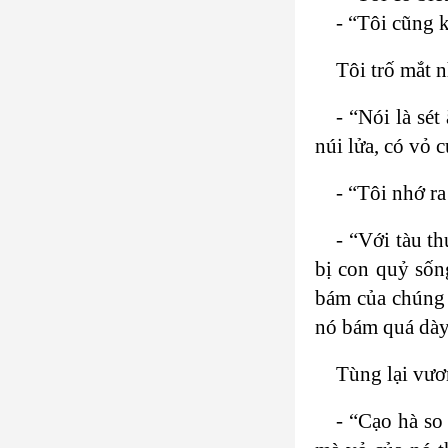
- “Tôi cũng 
Tôi trố mắt n
- “Nói là sé
núi lửa, có vỏ 
- “Tôi nhớ r
- “Với tàu t
bị con quỷ sốn
bám của chúng 
nó bám quá dày,
Tùng lại vươn
- “Cạo hà so