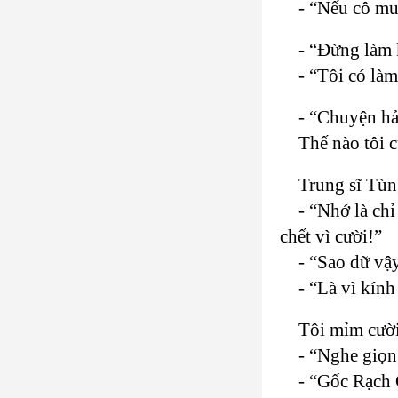
- “Nếu cô mu
- “Đừng làm 
- “Tôi có là
- “Chuyện hả
Thế nào tôi c
Trung sĩ Tùn
- “Nhớ là ch
chết vì cười!”
- “Sao dữ vậ
- “Là vì kín
Tôi mỉm cười
- “Nghe giọn
- “Gốc Rạch 