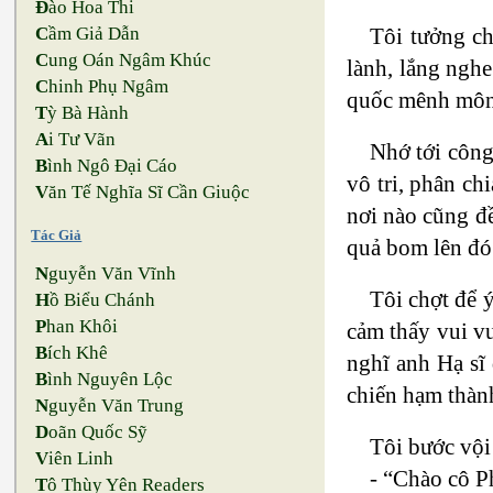
Đ
ào Hoa Thi
Tôi tưởng ch
C
ầm Giả Dẫn
C
ung Oán Ngâm Khúc
lành, lắng nghe
C
hinh Phụ Ngâm
quốc mênh mông
T
ỳ Bà Hành
A
i Tư Vãn
Nhớ tới công
B
ình Ngô Đại Cáo
vô tri, phân ch
V
ăn Tế Nghĩa Sĩ Cần Giuộc
nơi nào cũng đề
Tác Giả
quả bom lên đó
N
guyễn Văn Vĩnh
Tôi chợt để 
H
ồ Biểu Chánh
P
han Khôi
cảm thấy vui vu
B
ích Khê
nghĩ anh Hạ sĩ
B
ình Nguyên Lộc
chiến hạm thàn
N
guyễn Văn Trung
D
oãn Quốc Sỹ
Tôi bước vội
V
iên Linh
- “Chào cô P
T
ô Thùy Yên Readers