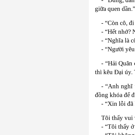
giữa quen dần.
- “Còn cô, đ
- “Hết nhớ? 
- “Nghĩa là 
- “Người yêu 
- “Hải Quân 
thì kêu Đại úy.
- “Anh nghĩ 
đồng khóa để đi
- “Xin lỗi đã
Tôi thấy vui 
- “Tôi thấy 