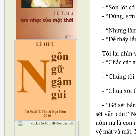
- “Sơn lót có
- “Đúng, sơn 
- “Nhưng làm 
- “Dễ thấy lắ
Tôi lại nhìn 
- “Chắc các a
- “Chúng tôi
- “Chua xót t
- “Gõ sét bằ
sét vẫn còn!’ N
nôm na là con r
vệ mắt và mặt. 