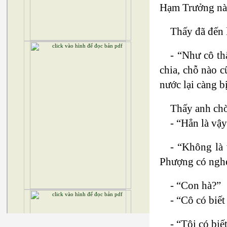
Hạm Trưởng này
Thấy đã đến 
- “Như cô th
chia, chỗ nào c
nước lại càng bị
Thấy anh chờ
- “Hẳn là vậy
- “Không là 
Phượng có nghe
- “Con hà?”
- “Cô có biết
- “Tôi có bi