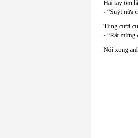
Hai tay ôm lấ
- “Suýt nữa 
Tùng cười cư
- “Rất mừng 
Nói xong anh