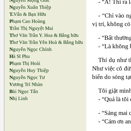
N
guyễn Mộng Giác
- “À! Thì ra
N
guyễn Xuân Thiệp
T.
Vấn & Bạn Hữu
- “Chỉ vào n
P
hạm Cao Hoàng
vị trí, không có
T
rần Thị Nguyệt Mai
T
hơ Văn Trần Y. Hoa & Bằng hữu
- “Bất thường
T
hơ Văn Trần Yên Hoà & Bằng hữu
- “Là không 
N
guyễn Ngọc Chính
H
à Sĩ Phu
Thí dụ như t
P
hạm Thị Hoài
Như việc cô đứn
N
guyễn Huy Thiệp
biển do sóng tạ
N
guyễn Ngọc Tư
V
ương Trí Nhàn
Tôi giật mình
B
ùi Ngọc Tấn
- “Quả là tôi
N
hị Linh
- “Sáng mai 
- “Cám ơn anh