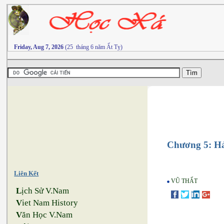
Friday, Aug 7, 2026
(25 tháng 6 năm Ất Tỵ)
Chương 5: H
Liên Kết
VŨ THẤT
L
ịch Sử V.Nam
V
iet Nam History
V
ăn Học V.Nam