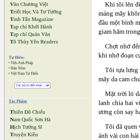
Khi tôi lên 
V
ăn Chương Việt
T
riết Học Và Tư Tưởng
mảng mây không
T
inh Tấn Magazine
đầu một bình m
T
ạp chí Khởi Hành
giam hãm trong 
T
ạp chí Quán Văn
T
ô Thùy Yên Readers
Chợt nhớ đến
khi nhớ đoạn c
Tự Điển:
•
Việt-Anh-Pháp
•
Hán Nôm
Tôi tựa lưng
•
Việt Nam Tự Điển
mây da cam chu
Mặt trời ló 
Tác Phẩm
lanh chia hai 
ương còn say h
T
hiên Đô Chiếu
N
am Quốc Sơn Hà
Tôi đã quen v
H
ịch Tướng Sĩ
T
ruyện Kiều
ảnh vài con hải