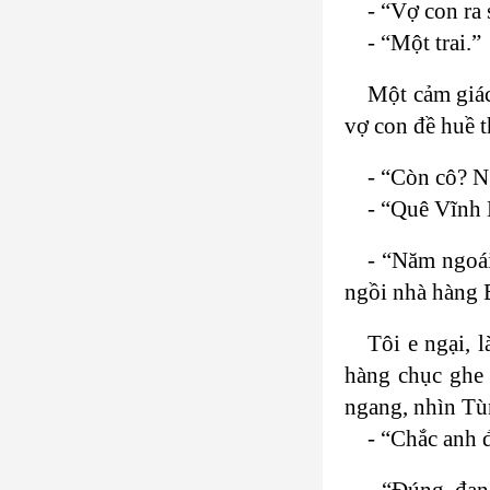
- “Vợ con ra
- “Một trai.”
Một cảm giác
vợ con đề huề t
- “Còn cô? N
- “Quê Vĩnh
- “Năm ngoái
ngồi nhà hàng 
Tôi e ngại, 
hàng chục ghe
ngang, nhìn Tù
- “Chắc anh 
- “Đúng, đan