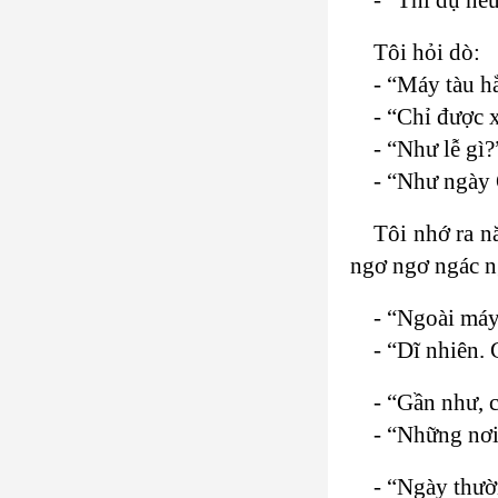
Tôi hỏi dò:
- “Máy tàu h
- “Chỉ được x
- “Như lễ gì?
- “Như ngày
Tôi nhớ ra n
ngơ ngơ ngác ng
- “Ngoài máy 
- “Dĩ nhiên.
- “Gần như, 
- “Những nơi
- “Ngày thư