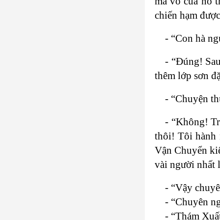
mà vỏ của nó t
chiến hạm đượ
- “Con hà ng
- “Đúng! Sau
thêm lớp sơn đặ
- “Chuyện th
- “Không! Tr
thôi! Tôi hành 
Vận Chuyển kiêm
vài người nhất 
- “Vậy chuyê
- “Chuyên ng
- “Thám Xuất