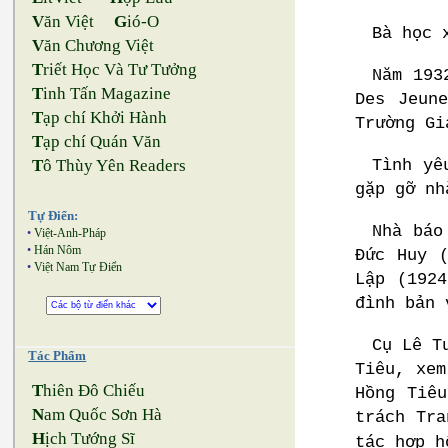
V
ăn Việt
G
ió-O
Bà học 
V
ăn Chương Việt
T
riết Học Và Tư Tưởng
Năm 193
T
inh Tấn Magazine
Des Jeun
T
ạp chí Khởi Hành
Trường Gi
T
ạp chí Quán Văn
Tình yê
T
ô Thùy Yên Readers
gặp gỡ nh
Tự Điển:
Nhà báo
•
Việt-Anh-Pháp
•
Hán Nôm
Đức Huy 
•
Việt Nam Tự Điển
Lập (192
đình bản 
Cụ Lê T
Tác Phẩm
Tiêu, xem
T
hiên Đô Chiếu
Hồng Tiê
N
am Quốc Sơn Hà
trách Tra
H
ịch Tướng Sĩ
tác hợp h