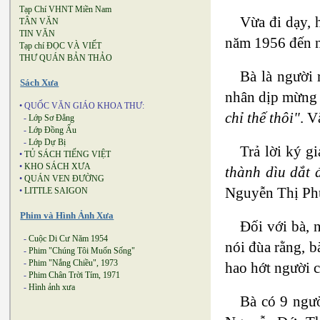
Tạp Chí VHNT Miền Nam
Vừa đi dạy, h
TÂN VĂN
TIN VĂN
năm 1956 đến n
Tạp chí ĐỌC VÀ VIẾT
THƯ QUÁN BẢN THẢO
Bà là người
Sách Xưa
nhân dịp mừng 
• QUỐC VĂN GIÁO KHOA THƯ:
chỉ thế thôi"
. V
-
Lớp Sơ Đẳng
-
Lớp Đồng Ấu
-
Lớp Dự Bị
Trả lời ký g
•
TỦ SÁCH TIẾNG VIỆT
•
KHO SÁCH XƯA
thành dìu dắt 
•
QUÁN VEN ĐƯỜNG
Nguyễn Thị Phươ
•
LITTLE SAIGON
Phim và Hình Ảnh Xưa
Đối với bà, 
-
Cuộc Di Cư Năm 1954
nói đùa rằng, b
-
Phim "Chúng Tôi Muốn Sống"
-
Phim "Nắng Chiều", 1973
hao hớt người c
-
Phim Chân Trời Tím, 1971
-
Hình ảnh xưa
Bà có 9 ngư