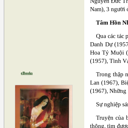
Nguyễn Đức Thô
Nam), 3 người ở
Tâm Hồn N
Qua các tác 
Danh Dự (1957
Hoa Tỷ Muội (
(1957), Tình V
Trong thập 
eBooks
Lan (1967), B
(1967), Những 
Sự nghiệp sá
Truyện của b
thông, tìm được