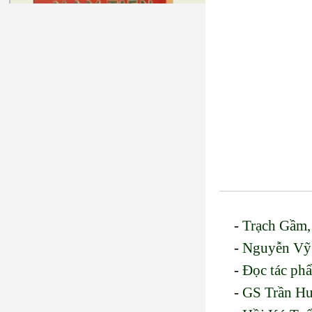
-
Trạch Gầm
-
Nguyễn Vỹ
-
Đọc tác ph
-
GS Trần Hu