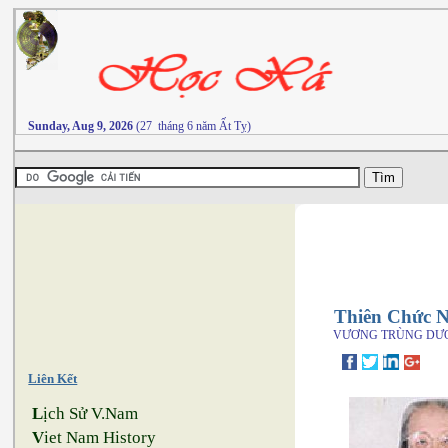
Sunday, Aug 9, 2026
(27 tháng 6 năm Ất Tỵ)
Thiên Chức 
VƯƠNG TRÙNG DƯ
Liên Kết
L
ịch Sử V.Nam
V
iet Nam History