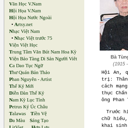
V
ăn Học V.Nam
H
ội Họa V.Nam
H
ội Họa Nước Ngoài
•
A
rtsy.net
N
hạc Việt Nam
•
N
hạc Việt trước 75
V
iện Việt Học
T
rung Tâm Văn Bút Nam Hoa Kỳ
Bà Tùn
V
iện Bảo Tàng Di Sản Người Viêt
(1915 - 
C
a Dao Tục Ngữ
Hội An, 
T
hư Quán Bản Thảo
trị: Thâ
P
han Nguyên - Artist
cách mạng
T
hế Kỷ Mới
thục Chấn
D
iễn Đàn Thế Kỷ
ông Phan 
N
am Kỳ Lục Tỉnh
P
etrus Ký Úc Châu
Trước h
T
alawas
T
iền Vệ
chữ hiếu
D
a Màu
S
áng Tạo
khai sinh
L
itViet
H
ợp Lưu