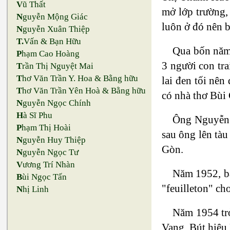
V
ũ Thất
mở lớp trường,
N
guyễn Mộng Giác
luôn ở đó nên b
N
guyễn Xuân Thiệp
T.
Vấn & Bạn Hữu
Qua bốn năm 
P
hạm Cao Hoàng
3 người con tr
T
rần Thị Nguyệt Mai
T
hơ Văn Trần Y. Hoa & Bằng hữu
lai đen tối nên
T
hơ Văn Trần Yên Hoà & Bằng hữu
có nhà thơ Bùi 
N
guyễn Ngọc Chính
H
à Sĩ Phu
Ông Nguyễn 
P
hạm Thị Hoài
sau ông lên tàu
N
guyễn Huy Thiệp
Gòn.
N
guyễn Ngọc Tư
V
ương Trí Nhàn
Năm 1952, bà
B
ùi Ngọc Tấn
"feuilleton" ch
N
hị Linh
Năm 1954 trở
Vang. Bút hiệu