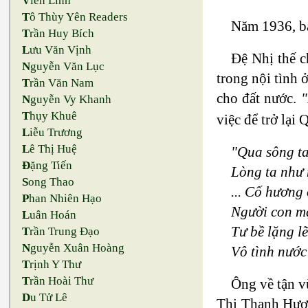
V
iên Linh
T
ô Thùy Yên Readers
Năm 1936, bà
T
rần Huy Bích
L
ưu Văn Vịnh
Đệ Nhị thế c
N
guyễn Văn Lục
trong nội tình 
T
rần Văn Nam
cho đất nước.
"
N
guyễn Vy Khanh
T
hụy Khuê
việc để trở lại
L
iễu Trương
L
ê Thị Huệ
"Qua sông ta
Đ
ặng Tiến
Lòng ta như n
S
ong Thao
... Cố hương 
P
han Nhiên Hạo
Người con mặ
L
uân Hoán
Tư bề lặng l
T
rần Trung Đạo
N
guyễn Xuân Hoàng
Vô tình nước
T
rịnh Y Thư
T
rần Hoài Thư
Ông về tận v
D
u Tử Lê
Thị Thanh Hươ