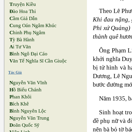
T
ruyện Kiều
Theo Lê Phư
Đ
ào Hoa Thi
C
ầm Giả Dẫn
Khi đau nặng, 
C
ung Oán Ngâm Khúc
Phi xứ Quảng) 
C
hinh Phụ Ngâm
thành quê hươn
T
ỳ Bà Hành
A
i Tư Vãn
Ông Phạm Liệ
B
ình Ngô Đại Cáo
khởi nghĩa Duy
V
ăn Tế Nghĩa Sĩ Cần Giuộc
bị tử hình và 
Tác Giả
Dương, Lê Ngun
N
guyễn Văn Vĩnh
bước đường mới
H
ồ Biểu Chánh
P
han Khôi
Năm 1935, b
B
ích Khê
B
ình Nguyên Lộc
Sinh hoạt tr
N
guyễn Văn Trung
đề phụ nữ và đờ
D
oãn Quốc Sỹ
nên bà bỏ tờ bá