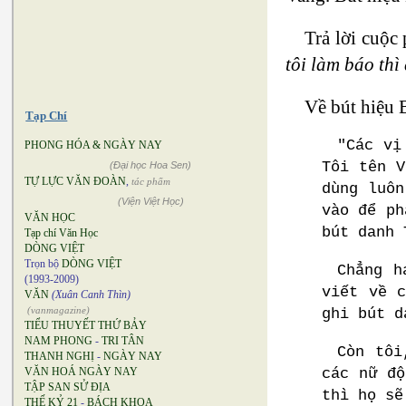
Trả lời cuộc
tôi làm báo thì
Về bút hiệu 
Tạp Chí
"Các vị
PHONG HÓA & NGÀY NAY
Tôi tên V
(Đại học Hoa Sen)
TỰ LỰC VĂN ĐOÀN
,
tác phẩm
dùng luôn
(Viện Việt Học)
vào để ph
VĂN HỌC
bút danh 
Tạp chí Văn Học
DÒNG VIỆT
Trọn bộ
DÒNG VIỆT
Chẳng h
(1993-2009)
viết về 
VĂN
(Xuân Canh Thìn)
(vanmagazine)
ghi bút d
TIỂU THUYẾT THỨ BẢY
NAM PHONG
-
TRI TÂN
Còn tôi
THANH NGHỊ
-
NGÀY NAY
các nữ độ
VĂN HOÁ NGÀY NAY
TẬP SAN SỬ ĐỊA
thì họ sẽ
THẾ KỶ 21
-
BÁCH KHOA