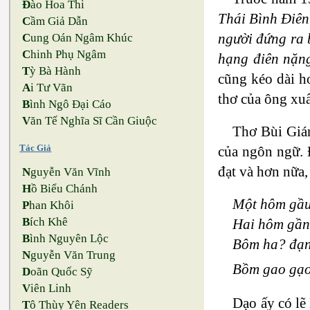
Đ
ào Hoa Thi
Thái Bình Điên
C
ầm Giả Dẫn
người đứng ra b
C
ung Oán Ngâm Khúc
C
hinh Phụ Ngâm
hạng điên nặn
T
ỳ Bà Hành
cũng kéo dài h
A
i Tư Vãn
thơ của ông xuấ
B
ình Ngô Đại Cáo
V
ăn Tế Nghĩa Sĩ Cần Giuộc
Thơ Bùi Gián
Tác Giả
của ngôn ngữ. 
đạt và hơn nữa,
N
guyễn Văn Vĩnh
H
ồ Biểu Chánh
Một hôm gầu
P
han Khôi
B
ích Khê
Hai hôm gần
B
ình Nguyên Lộc
Bôm ha? đạn
N
guyễn Văn Trung
Bồm gao gạo
D
oãn Quốc Sỹ
V
iên Linh
Dạo ấy có lẽ 
T
ô Thùy Yên Readers