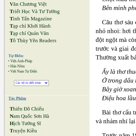
V
ăn Chương Việt
Bên mình phố
T
riết Học Và Tư Tưởng
T
inh Tấn Magazine
Câu thơ sáu 
T
ạp chí Khởi Hành
nhỏ nhoi: hơi 
T
ạp chí Quán Văn
đột ngột mà còn
T
ô Thùy Yên Readers
trước và giai 
Thường xuất bản
Tự Điển:
•
Việt-Anh-Pháp
•
Hán Nôm
Ấy là thơ th
•
Việt Nam Tự Điển
Ở trong dấu 
Bây giờ xoan
Điệu hoa lầu
Tác Phẩm
T
hiên Đô Chiếu
Bài thơ cấu t
N
am Quốc Sơn Hà
và nhảm nhí lại 
H
ịch Tướng Sĩ
T
ruyện Kiều
Trước năm 19