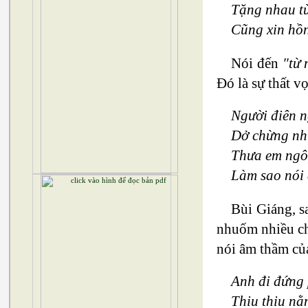
Tặng nhau từ
Cũng xin hồn
Nói đến
"từ 
Đó là sự thất v
Người điên n
Dở chừng nh
Thưa em ngô
Làm sao nói 
Bùi Giáng, s
nhuốm nhiều chấ
nói âm thầm củ
Anh đi đứng 
Thiu thiu nằ