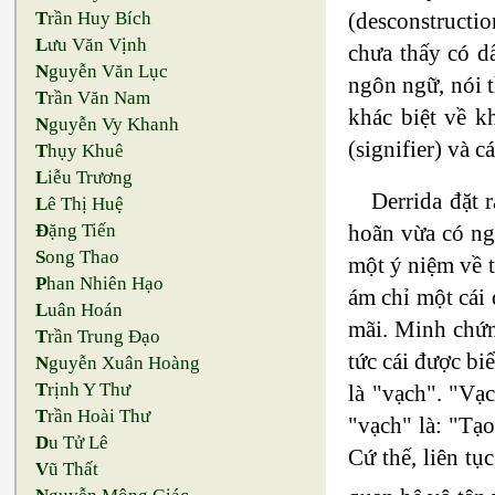
(desconstructi
T
rần Huy Bích
L
ưu Văn Vịnh
chưa thấy có d
N
guyễn Văn Lục
ngôn ngữ, nói 
T
rần Văn Nam
khác biệt về k
N
guyễn Vy Khanh
(signifier) và 
T
hụy Khuê
L
iễu Trương
Derrida đặt 
L
ê Thị Huệ
hoãn vừa có ngh
Đ
ặng Tiến
S
ong Thao
một ý niệm về t
P
han Nhiên Hạo
ám chỉ một cái 
L
uân Hoán
mãi. Minh chứng
T
rần Trung Đạo
tức cái được bi
N
guyễn Xuân Hoàng
T
rịnh Y Thư
là "vạch". "Vạc
T
rần Hoài Thư
"vạch" là: "Tạo
D
u Tử Lê
Cứ thế, liên t
V
ũ Thất