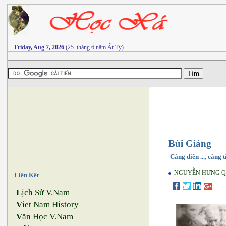
Friday, Aug 7, 2026
(25 tháng 6 năm Ất Tỵ)
Bùi Giáng
Càng điên ..., càng t
NGUYỄN HƯNG 
Liên Kết
L
ịch Sử V.Nam
V
iet Nam History
V
ăn Học V.Nam