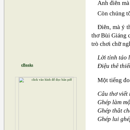
Anh điên mà 
Còn chúng tô
Điên, mà ý t
thơ Bùi Giáng 
trò chơi chữ ng
Lời tỉnh táo
Điệu thê thi
eBooks
Một tiếng đo
Câu thơ viết 
Ghép làm mộ
Ghép thât c
Ghép lui ghé