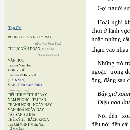
Gọi người sư
Hoài nghi kh
Tạp Chí
chơi ở lãnh vự
PHONG HÓA & NGÀY NAY
hoặc những câu
(Đại học Hoa Sen)
chạm vào nhau 
TỰ LỰC VĂN ĐOÀN
,
tác phẩm
(Viện Việt Học)
VĂN HỌC
Những trò tr
Tạp chí Văn Học
DÒNG VIỆT
ngoặc" trong đo
Trọn bộ
DÒNG VIỆT
ông, đằng sau c
(1993-2009)
VĂN
(Xuân Canh Thìn)
(vanmagazine)
Bây giờ xoan
TIỂU THUYẾT THỨ BẢY
NAM PHONG
-
TRI TÂN
Điệu hoa lầu
THANH NGHỊ
-
NGÀY NAY
VĂN HOÁ NGÀY NAY
Nói đến "xoa
TẬP SAN SỬ ĐỊA
THẾ KỶ 21
-
BÁCH KHOA
đều nói đến cái
Tạp Chí VHNT Miền Nam
TÂN VĂN