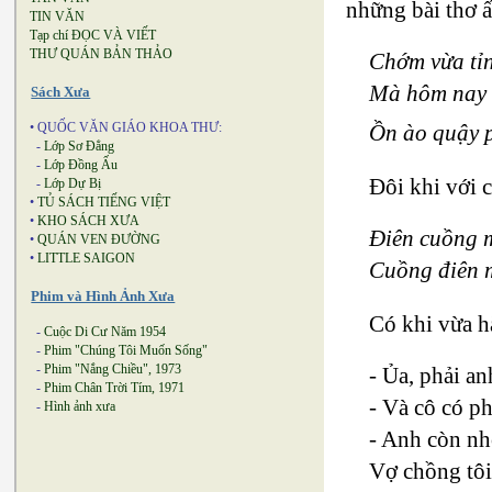
những bài thơ ấ
TIN VĂN
Tạp chí ĐỌC VÀ VIẾT
THƯ QUÁN BẢN THẢO
Chớm vừa tỉ
Mà hôm nay đ
Sách Xưa
• QUỐC VĂN GIÁO KHOA THƯ:
Ồn ào quậy 
-
Lớp Sơ Đẳng
-
Lớp Đồng Ấu
Đôi khi với 
-
Lớp Dự Bị
•
TỦ SÁCH TIẾNG VIỆT
•
KHO SÁCH XƯA
Điên cuồng 
•
QUÁN VEN ĐƯỜNG
•
LITTLE SAIGON
Cuồng điên 
Phim và Hình Ảnh Xưa
Có khi vừa h
-
Cuộc Di Cư Năm 1954
-
Phim "Chúng Tôi Muốn Sống"
-
Phim "Nắng Chiều", 1973
- Ủa, phải a
-
Phim Chân Trời Tím, 1971
- Và cô có p
-
Hình ảnh xưa
- Anh còn nh
Vợ chồng tôi