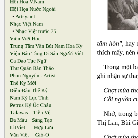
H
ội Họa V.Nam
H
ội Họa Nước Ngoài
•
A
rtsy.net
N
hạc Việt Nam
•
N
hạc Việt trước 75
V
iện Việt Học
tâm hồn"
, hay
T
rung Tâm Văn Bút Nam Hoa Kỳ
thích mấy, nên
V
iện Bảo Tàng Di Sản Người Viêt
C
a Dao Tục Ngữ
Trong một bà
T
hư Quán Bản Thảo
ghi nhận sự tha
P
han Nguyên - Artist
T
hế Kỷ Mới
Chợt mùa thơ
D
iễn Đàn Thế Kỷ
N
am Kỳ Lục Tỉnh
Cỗi nguồn cũ
P
etrus Ký Úc Châu
T
alawas
T
iền Vệ
Nhớ, trong 
D
a Màu
S
áng Tạo
Thị Lan, Bùi Gi
L
itViet
H
ợp Lưu
V
ăn Việt
G
ió-O
Chợt mùa thơ