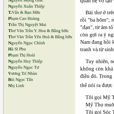
quan hệ vô tận 
N
guyễn Mộng Giác
N
guyễn Xuân Thiệp
Bài thơ ở tr
T.
Vấn & Bạn Hữu
P
hạm Cao Hoàng
rồi "ba hôm"; r
T
rần Thị Nguyệt Mai
"đạn", từ âm tố
T
hơ Văn Trần Y. Hoa & Bằng hữu
còn gợi ra ý ng
T
hơ Văn Trần Yên Hoà & Bằng hữu
Nam đang hồi kh
N
guyễn Ngọc Chính
tranh và từ sinh
H
à Sĩ Phu
P
hạm Thị Hoài
Tuy nhiên, n
N
guyễn Huy Thiệp
N
guyễn Ngọc Tư
không còn khả 
V
ương Trí Nhàn
điều đó. Trong
B
ùi Ngọc Tấn
thể nói ra được
N
hị Linh
Tôi gọi Mỹ 
Mỹ Thọ muôn
Tôi gọi Sóc 