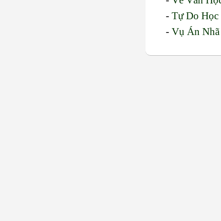
-
Về Văn Họ
-
Tự Do Học
-
Vụ Án Nhã