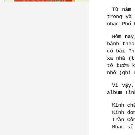
Từ năm 
trong và
nhạc Phố 
Hôm nay
hành theo
có bài Ph
xa nhà (t
tờ bướm 
nhở (ghi 
Vì vậy,
album Tìn
Kính ch
Kính đơ
Trần Cô
Nhạc sĩ