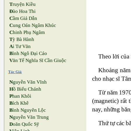
T
ruyện Kiều
Đ
ào Hoa Thi
C
ầm Giả Dẫn
C
ung Oán Ngâm Khúc
C
hinh Phụ Ngâm
T
ỳ Bà Hành
A
i Tư Vãn
B
ình Ngô Đại Cáo
Theo lời của
V
ăn Tế Nghĩa Sĩ Cần Giuộc
Khoảng năm 2
Tác Giả
cho nhạc sĩ Tâm
N
guyễn Văn Vĩnh
H
ồ Biểu Chánh
Từ năm 1970,
P
han Khôi
(magnetic) rất
B
ích Khê
nay, những băn
B
ình Nguyên Lộc
N
guyễn Văn Trung
Thứ tự các b
D
oãn Quốc Sỹ