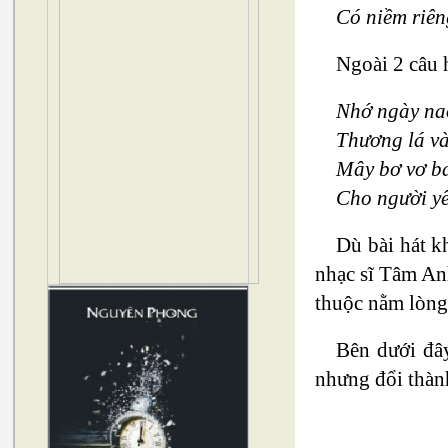
Có niềm riên
Ngoài 2 câu h
Nhớ ngày na
Thương lá v
Mây bơ vơ ba
Cho người y
Dù bài hát k
nhạc sĩ Tâm Anh
thuộc nằm lòng
Bên dưới đây
nhưng đổi thàn