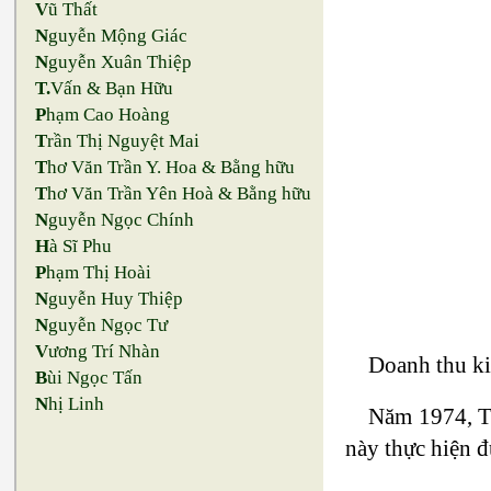
V
ũ Thất
N
guyễn Mộng Giác
N
guyễn Xuân Thiệp
T.
Vấn & Bạn Hữu
P
hạm Cao Hoàng
T
rần Thị Nguyệt Mai
T
hơ Văn Trần Y. Hoa & Bằng hữu
T
hơ Văn Trần Yên Hoà & Bằng hữu
N
guyễn Ngọc Chính
H
à Sĩ Phu
P
hạm Thị Hoài
N
guyễn Huy Thiệp
N
guyễn Ngọc Tư
V
ương Trí Nhàn
Doanh thu ki
B
ùi Ngọc Tấn
N
hị Linh
Năm 1974, T
này thực hiện đ