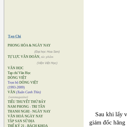
Tạp Chí
PHONG HÓA & NGÀY NAY
(Đại học Hoa Sen)
TỰ LỰC VĂN ĐOÀN
,
tác phẩm
(Viện Việt Học)
VĂN HỌC
Tạp chí Văn Học
DÒNG VIỆT
Trọn bộ
DÒNG VIỆT
(1993-2009)
VĂN
(Xuân Canh Thìn)
(vanmagazine)
TIỂU THUYẾT THỨ BẢY
NAM PHONG
-
TRI TÂN
THANH NGHỊ
-
NGÀY NAY
Sau khi lấy 
VĂN HOÁ NGÀY NAY
giám đốc hãng 
TẬP SAN SỬ ĐỊA
THẾ KỶ 21
-
BÁCH KHOA