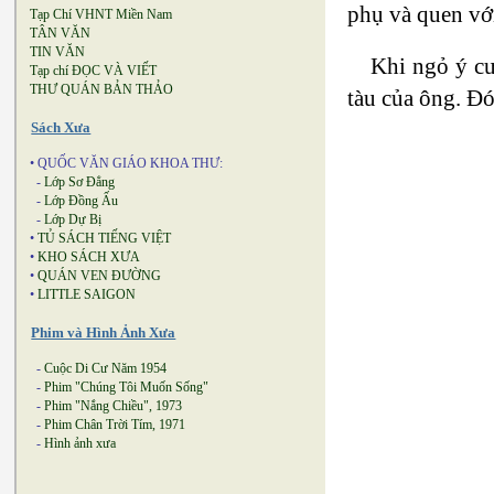
phụ và quen vớ
Tạp Chí VHNT Miền Nam
TÂN VĂN
TIN VĂN
Khi ngỏ ý cư
Tạp chí ĐỌC VÀ VIẾT
THƯ QUÁN BẢN THẢO
tàu của ông. Đó
Sách Xưa
• QUỐC VĂN GIÁO KHOA THƯ:
-
Lớp Sơ Đẳng
-
Lớp Đồng Ấu
-
Lớp Dự Bị
•
TỦ SÁCH TIẾNG VIỆT
•
KHO SÁCH XƯA
•
QUÁN VEN ĐƯỜNG
•
LITTLE SAIGON
Phim và Hình Ảnh Xưa
-
Cuộc Di Cư Năm 1954
-
Phim "Chúng Tôi Muốn Sống"
-
Phim "Nắng Chiều", 1973
-
Phim Chân Trời Tím, 1971
-
Hình ảnh xưa