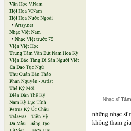
V
ăn Học V.Nam
H
ội Họa V.Nam
H
ội Họa Nước Ngoài
•
A
rtsy.net
N
hạc Việt Nam
•
N
hạc Việt trước 75
V
iện Việt Học
T
rung Tâm Văn Bút Nam Hoa Kỳ
V
iện Bảo Tàng Di Sản Người Viêt
C
a Dao Tục Ngữ
T
hư Quán Bản Thảo
P
han Nguyên - Artist
T
hế Kỷ Mới
D
iễn Đàn Thế Kỷ
Nhạc sĩ
Tâm
N
am Kỳ Lục Tỉnh
P
etrus Ký Úc Châu
những nhạc sĩ 
T
alawas
T
iền Vệ
không tham gia 
D
a Màu
S
áng Tạo
L
itViet
H
ợp Lưu