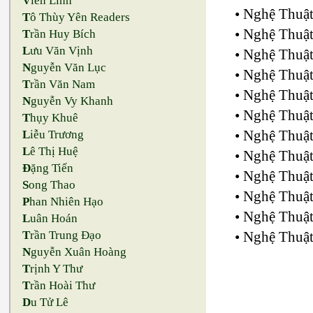
V
iên Linh
• Nghệ Thuậ
T
ô Thùy Yên Readers
• Nghệ Thuậ
T
rần Huy Bích
L
ưu Văn Vịnh
• Nghệ Thuậ
N
guyễn Văn Lục
• Nghệ Thuậ
T
rần Văn Nam
• Nghệ Thuậ
N
guyễn Vy Khanh
• Nghệ Thuậ
T
hụy Khuê
• Nghệ Thuậ
L
iễu Trương
L
ê Thị Huệ
• Nghệ Thuậ
Đ
ặng Tiến
• Nghệ Thuật
S
ong Thao
• Nghệ Thuậ
P
han Nhiên Hạo
• Nghệ Thuậ
L
uân Hoán
• Nghệ Thuậ
T
rần Trung Đạo
N
guyễn Xuân Hoàng
T
rịnh Y Thư
T
rần Hoài Thư
D
u Tử Lê