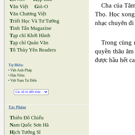
Cha của Tâm
V
ăn Việt
G
ió-O
Thọ. Học xong,
V
ăn Chương Việt
T
riết Học Và Tư Tưởng
nhạc chuyên đi 
T
inh Tấn Magazine
T
ạp chí Khởi Hành
Trong cùng n
T
ạp chí Quán Văn
T
ô Thùy Yên Readers
quyền thâu âm 
được hầu hết ca
Tự Điển:
•
Việt-Anh-Pháp
•
Hán Nôm
•
Việt Nam Tự Điển
Tác Phẩm
T
hiên Đô Chiếu
N
am Quốc Sơn Hà
H
ịch Tướng Sĩ