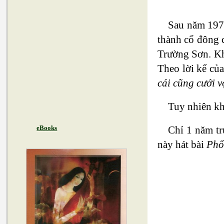
Sau năm 1975
thành cổ đông 
Trường Sơn. Khi
Theo lời kể của
cái cũng cưới v
Tuy nhiên kh
Chỉ 1 năm trư
eBooks
này hát bài
Phố