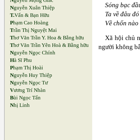
N
guyễn Mộng Giác
Sóng bạc đầu
N
guyễn Xuân Thiệp
Ta về đâu đó
T.
Vấn & Bạn Hữu
Về chốn nào
P
hạm Cao Hoàng
T
rần Thị Nguyệt Mai
Xã hội chủ n
T
hơ Văn Trần Y. Hoa & Bằng hữu
T
hơ Văn Trần Yên Hoà & Bằng hữu
người không bắt
N
guyễn Ngọc Chính
H
à Sĩ Phu
P
hạm Thị Hoài
N
guyễn Huy Thiệp
N
guyễn Ngọc Tư
V
ương Trí Nhàn
B
ùi Ngọc Tấn
N
hị Linh