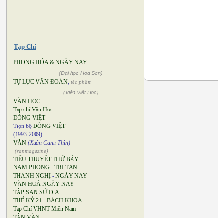
Tạp Chí
PHONG HÓA & NGÀY NAY
(Đại học Hoa Sen)
TỰ LỰC VĂN ĐOÀN
,
tác phẩm
(Viện Việt Học)
VĂN HỌC
Tạp chí Văn Học
DÒNG VIỆT
Trọn bộ
DÒNG VIỆT
(1993-2009)
VĂN
(Xuân Canh Thìn)
(vanmagazine)
TIỂU THUYẾT THỨ BẢY
NAM PHONG
-
TRI TÂN
THANH NGHỊ
-
NGÀY NAY
VĂN HOÁ NGÀY NAY
TẬP SAN SỬ ĐỊA
THẾ KỶ 21
-
BÁCH KHOA
Tạp Chí VHNT Miền Nam
TÂN VĂN