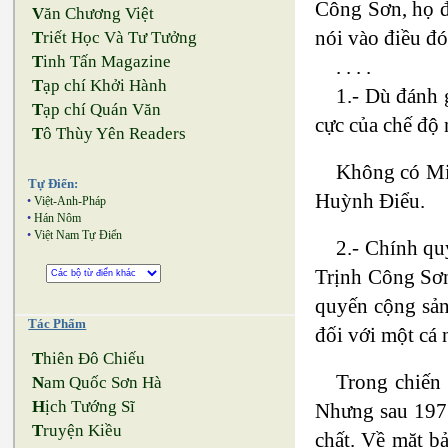
Công Sơn, họ đư
V
ăn Chương Việt
nói vào điều đó
T
riết Học Và Tư Tưởng
T
inh Tấn Magazine
. . . .
T
ạp chí Khởi Hành
1.- Dù đánh 
T
ạp chí Quán Văn
cực của chế độ 
T
ô Thùy Yên Readers
Không có Mi
Tự Điển:
Huỳnh Ðiểu.
•
Việt-Anh-Pháp
•
Hán Nôm
•
Việt Nam Tự Điển
2.- Chính qu
Trịnh Công Sơn
quyến cộng sản
Tác Phẩm
đối với một cá 
T
hiên Đô Chiếu
Trong chiến
N
am Quốc Sơn Hà
H
ịch Tướng Sĩ
Nhưng sau 1975
T
ruyện Kiều
chất. Về mặt b