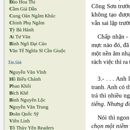
Đ
ào Hoa Thi
Công Sơn trước 
C
ầm Giả Dẫn
không tạo được
C
ung Oán Ngâm Khúc
vẫn sai lập trườ
C
hinh Phụ Ngâm
T
ỳ Bà Hành
Chấp nhận - 
A
i Tư Vãn
B
ình Ngô Đại Cáo
mực nào đó, đã 
V
ăn Tế Nghĩa Sĩ Cần Giuộc
một nền âm nhạ
rách việc thì r
Tác Giả
N
guyễn Văn Vĩnh
3.- . . . An
H
ồ Biểu Chánh
P
han Khôi
tranh. Anh có t
B
ích Khê
trả thì nhiều n
B
ình Nguyên Lộc
tiếng. Nhưng đờ
N
guyễn Văn Trung
D
oãn Quốc Sỹ
Nói thì ngon
V
iên Linh
chọn một niềm 
T
ô Thùy Yên Readers