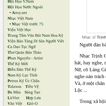
H
ội Họa V.Nam
H
ội Họa Nước Ngoài
•
A
rtsy.net
N
hạc Việt Nam
•
N
hạc Việt trước 75
V
iện Việt Học
T
rung Tâm Văn Bút Nam Hoa Kỳ
Nhạc sĩ
Trịn
V
iện Bảo Tàng Di Sản Người Viêt
Người đàn bà
C
a Dao Tục Ngữ
T
hư Quán Bản Thảo
Nhạc Trịnh C
P
han Nguyên - Artist
hát, hay nghe,
T
hế Kỷ Mới
Nữ, cô Láng Gi
D
iễn Đàn Thế Kỷ
N
am Kỳ Lục Tỉnh
nghe oán trách 
P
etrus Ký Úc Châu
Và, ở một chân
T
alawas
T
iền Vệ
Lộc ...
D
a Màu
S
áng Tạo
L
itViet
H
ợp Lưu
Trong xã hội
V
ăn Việt
G
ió-O