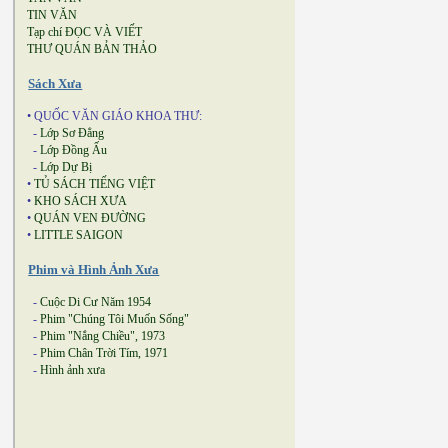
TIN VĂN
Tạp chí ĐỌC VÀ VIẾT
THƯ QUÁN BẢN THẢO
Sách Xưa
• QUỐC VĂN GIÁO KHOA THƯ:
-
Lớp Sơ Đẳng
-
Lớp Đồng Ấu
-
Lớp Dự Bị
•
TỦ SÁCH TIẾNG VIỆT
•
KHO SÁCH XƯA
•
QUÁN VEN ĐƯỜNG
•
LITTLE SAIGON
Phim và Hình Ảnh Xưa
-
Cuộc Di Cư Năm 1954
-
Phim "Chúng Tôi Muốn Sống"
-
Phim "Nắng Chiều", 1973
-
Phim Chân Trời Tím, 1971
-
Hình ảnh xưa