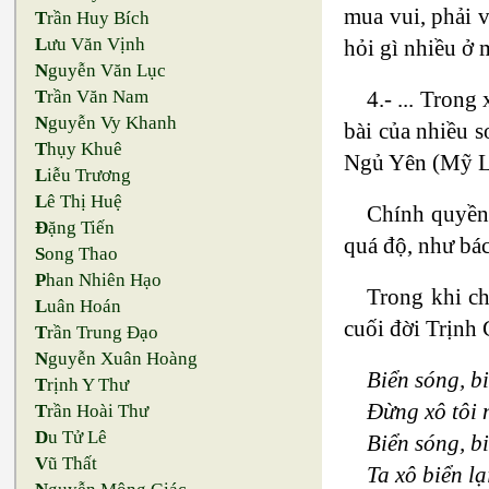
mua vui, phải 
T
rần Huy Bích
L
ưu Văn Vịnh
hỏi gì nhiều ở 
N
guyễn Văn Lục
4.- ... Tron
T
rần Văn Nam
N
guyễn Vy Khanh
bài của nhiều 
T
hụy Khuê
Ngủ Yên (Mỹ Lin
L
iễu Trương
L
ê Thị Huệ
Chính quyền 
Đ
ặng Tiến
quá độ, như bác
S
ong Thao
P
han Nhiên Hạo
Trong khi ch
L
uân Hoán
cuối đời Trịnh
T
rần Trung Đạo
N
guyễn Xuân Hoàng
Biển sóng, b
T
rịnh Y Thư
Ðừng xô tôi 
T
rần Hoài Thư
D
u Tử Lê
Biển sóng, b
V
ũ Thất
Ta xô biển lạ