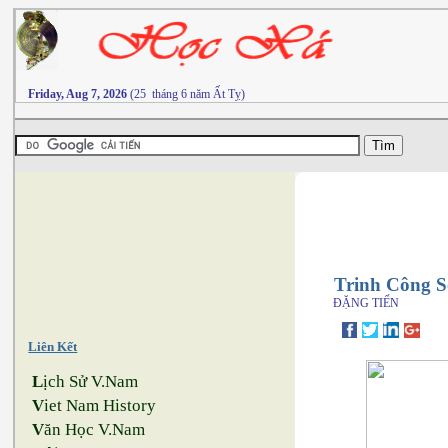
Friday, Aug 7, 2026
(25 tháng 6 năm Ất Tỵ)
Trinh Công S
ĐẶNG TIẾN
Liên Kết
L
ịch Sử V.Nam
V
iet Nam History
V
ăn Học V.Nam