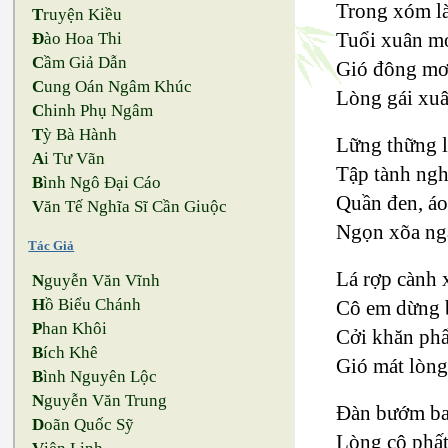
Trong xóm làn
T
ruyện Kiều
Tuổi xuân m
Đ
ào Hoa Thi
C
ầm Giả Dẫn
Gió đông mơ
C
ung Oán Ngâm Khúc
Lòng gái xuâ
C
hinh Phụ Ngâm
T
ỳ Bà Hành
Lững thững l
A
i Tư Vãn
Tập tành ngh
B
ình Ngô Đại Cáo
Quần đen, áo
V
ăn Tế Nghĩa Sĩ Cần Giuộc
Ngọn xõa nga
Tác Giả
Lá rợp cành 
N
guyễn Văn Vĩnh
H
ồ Biểu Chánh
Cô em dừng 
P
han Khôi
Cởi khăn phẩ
B
ích Khê
Gió mát lòng
B
ình Nguyên Lộc
N
guyễn Văn Trung
Đàn bướm bay
D
oãn Quốc Sỹ
Lòng cô phất 