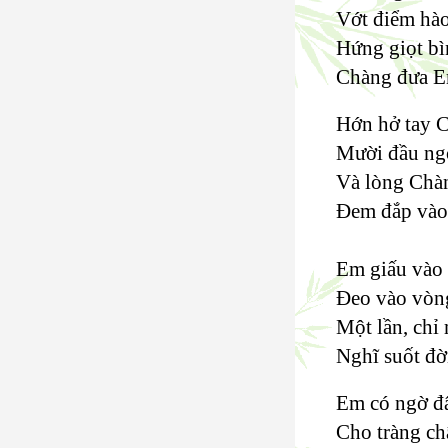
Vớt điểm hào
Hứng giọt bì
Chàng đưa E
Hớn hở tay C
Mười đầu ng
Và lòng Chà
Đem đắp vào
Em giấu vào 
Đeo vào vòng
Một lần, chỉ
Nghĩ suốt đờ
Em có ngờ đâ
Cho tràng ch