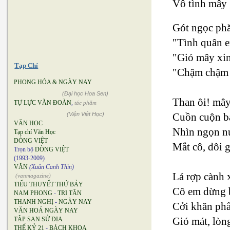
Vô tình mây 
Gót ngọc phă
"Tình quân e
"Gió mây xin
Tạp Chí
"Chậm chậm c
PHONG HÓA & NGÀY NAY
(Đại học Hoa Sen)
Than ôi! mây
TỰ LỰC VĂN ĐOÀN
,
tác phẩm
(Viện Việt Học)
Cuồn cuộn ba
VĂN HỌC
Nhìn ngọn nú
Tạp chí Văn Học
DÒNG VIỆT
Mắt cô, đôi g
Trọn bộ
DÒNG VIỆT
(1993-2009)
VĂN
(Xuân Canh Thìn)
Lá rợp cành 
(vanmagazine)
TIỂU THUYẾT THỨ BẢY
Cô em dừng 
NAM PHONG
-
TRI TÂN
THANH NGHỊ
-
NGÀY NAY
Cởi khăn phẩ
VĂN HOÁ NGÀY NAY
Gió mát, lòn
TẬP SAN SỬ ĐỊA
THẾ KỶ 21
-
BÁCH KHOA