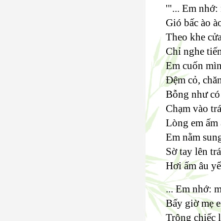
'"... Em nhớ
Gió bấc ào ào
Theo khe cửa 
Chỉ nghe tiế
Em cuốn mìn
Đệm cỏ, chă
Bỗng như có
Chạm vào trá
Lòng em ấm á
Em nằm sung
Sờ tay lên tr
Hơi ấm âu yế
... Em nhớ: 
Bấy giờ mẹ e
Trông chiếc l