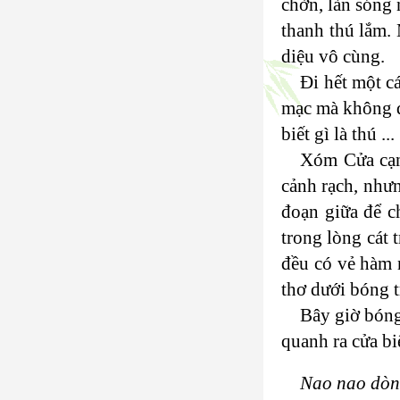
chờn, làn sóng 
thanh thú lắm.
diệu vô cùng.
Đi hết một cá
mạc mà không đi
biết gì là thú ...
Xóm Cửa cạn 
cảnh rạch, như
đoạn giữa để ch
trong lòng cát 
đều có vẻ hàm 
thơ dưới bóng t
Bây giờ bóng
quanh ra cửa bi
Nao nao dòn