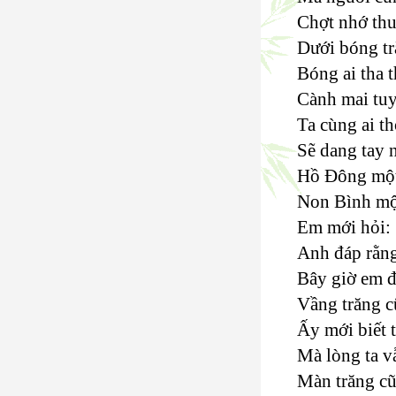
Chợt nhớ thu
Dưới bóng tră
Bóng ai tha 
Cành mai tuy
Ta cùng ai t
Sẽ dang tay 
Hồ Đông một
Non Bình mộ
Em mới hỏi: 
Anh đáp rằn
Bây giờ em đ
Vầng trăng c
Ấy mới biết t
Mà lòng ta v
Màn trăng c