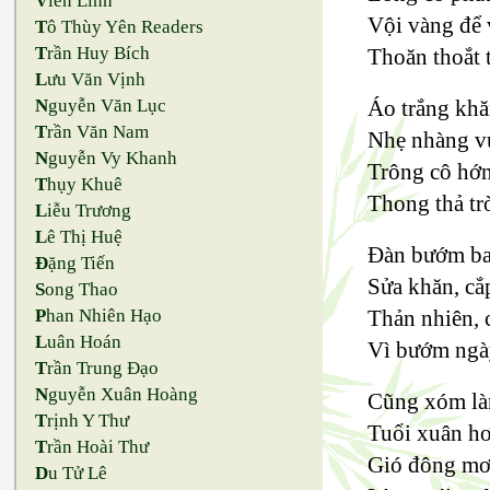
V
iên Linh
Vội vàng để 
T
ô Thùy Yên Readers
T
rần Huy Bích
Thoăn thoắt 
L
ưu Văn Vịnh
N
guyễn Văn Lục
Áo trắng khă
T
rần Văn Nam
Nhẹ nhàng vu
N
guyễn Vy Khanh
Trông cô hớ
T
hụy Khuê
Thong thả tr
L
iễu Trương
L
ê Thị Huệ
Đàn bướm bay
Đ
ặng Tiến
Sửa khăn, cắp
S
ong Thao
P
han Nhiên Hạo
Thản nhiên, 
L
uân Hoán
Vì bướm ngày
T
rần Trung Đạo
N
guyễn Xuân Hoàng
Cũng xóm làn
T
rịnh Y Thư
Tuổi xuân hơ
T
rần Hoài Thư
Gió đông mơ
D
u Tử Lê