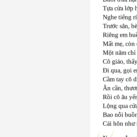
Tựa cửa lớp h
Nghe tiếng rí
Trước sân, b
Riêng em bu
Mất mẹ, còn c
Một năm chỉ h
Cô giáo, thấ
Đi qua, gọi e
Cầm tay cô dắ
Ân cần, thươ
Rồi cô âu yế
Lộng qua cửa
Bao nỗi buồn
Cái hôn như 