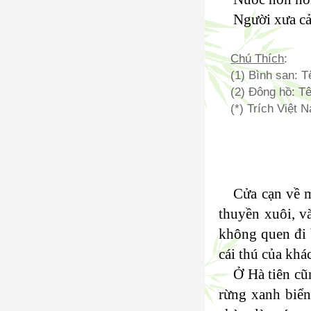
Người xưa cả
Chú Thích
:
(1) Bình san: T
(2) Đông hồ: Tê
(*) Trích Việt
Cửa cạn về m
thuyền xuôi, v
không quen đi 
cái thú của khá
Ở Hà tiên cũ
rừng xanh biển