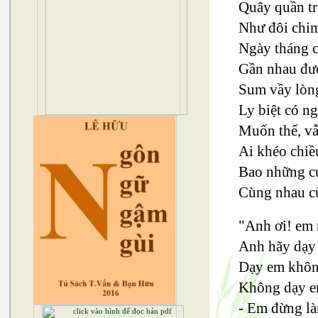
Quây quần tr
Như đôi chim
Ngày tháng 
Gần nhau đượ
Sum vầy lòn
Ly biệt có n
Muốn thế, vẫ
Ai khéo chiề
Bao những cu
Cùng nhau cù
"Anh ơi! em
Anh hãy dạy
Dạy em khôn
Không dạy e
- Em đừng l