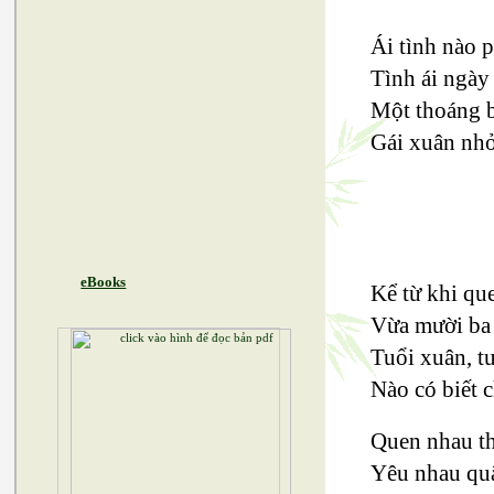
Ái tình nào 
Tình ái ngày
Một thoáng b
Gái xuân nhỏ
eBooks
Kể từ khi qu
Vừa mười ba 
Tuổi xuân, t
Nào có biết c
Quen nhau th
Yêu nhau quấ