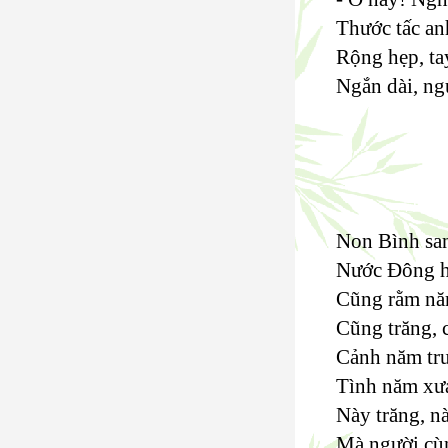
Thước tấc anh
Rộng hẹp, ta
Ngắn dài, ng
Non Bình san
Nước Đông h
Cũng rằm nă
Cũng trăng, 
Cảnh năm trư
Tình năm xư
Này trăng, nà
Mà người cùn