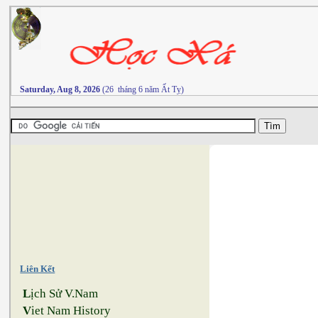
Saturday, Aug 8, 2026
(26 tháng 6 năm Ất Tỵ)
Liên Kết
L
ịch Sử V.Nam
V
iet Nam History