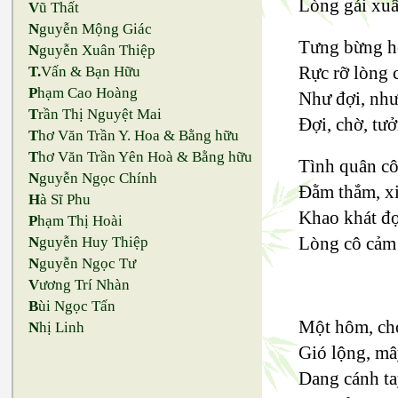
Lòng gái xuâ
V
ũ Thất
N
guyễn Mộng Giác
Tưng bừng h
N
guyễn Xuân Thiệp
Rực rỡ lòng c
T.
Vấn & Bạn Hữu
P
hạm Cao Hoàng
Như đợi, như
T
rần Thị Nguyệt Mai
Đợi, chờ, tư
T
hơ Văn Trần Y. Hoa & Bằng hữu
T
hơ Văn Trần Yên Hoà & Bằng hữu
Tình quân cô
N
guyễn Ngọc Chính
Đằm thắm, xi
H
à Sĩ Phu
Khao khát đợ
P
hạm Thị Hoài
Lòng cô cảm 
N
guyễn Huy Thiệp
N
guyễn Ngọc Tư
V
ương Trí Nhàn
B
ùi Ngọc Tấn
Một hôm, chợ
N
hị Linh
Gió lộng, mâ
Dang cánh tay