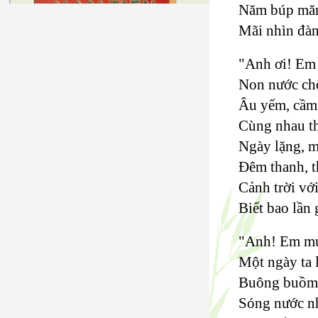
Năm búp măn
Mãi nhìn đàn
"Anh ơi! Em
Non nước chố
Âu yếm, cầm 
Cùng nhau th
Ngày lặng, m
Đêm thanh, t
Cảnh trời vớ
Biết bao lần 
"Anh! Em mu
Một ngày ta l
Buông buồm 
Sóng nước nh