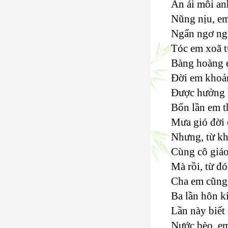
Ân ái môi an
Nũng nịu, em
Ngẩn ngơ ngừ
Tóc em xoã tu
Bàng hoàng 
Đời em khoả
Được hưởng 
Bốn lần em t
Mưa gió đời 
Nhưng, từ kh
Cùng cô giá
Mà rồi, từ đ
Cha em cũng
Ba lần hôn ki
Lần này biết 
Nước bèo, em