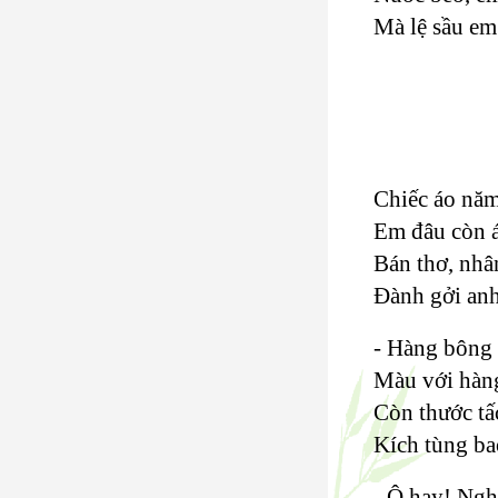
Mà lệ sầu em 
Chiếc áo năm
Em đâu còn á
Bán thơ, nhâ
Đành gởi anh
- Hàng bông 
Màu với hàng
Còn thước tấ
Kích tùng ba
- Ô hay! Ngh