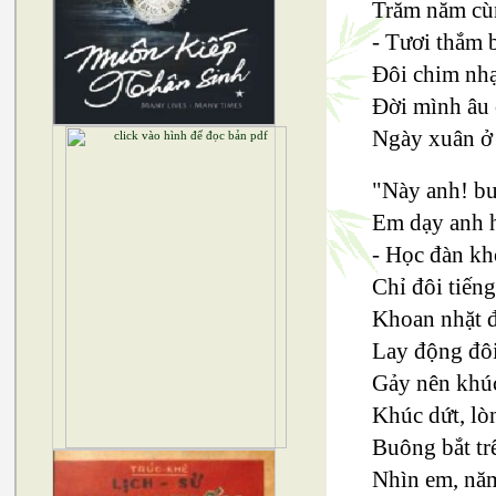
Trăm năm cùn
- Tươi thắm b
Đôi chim nhạ
Đời mình âu 
Ngày xuân ở v
"Này anh! bu
Em dạy anh 
- Học đàn kh
Chỉ đôi tiếng
Khoan nhặt đ
Lay động đôi
Gảy nên khúc
Khúc dứt, lò
Buông bắt trê
Nhìn em, nă