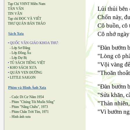
Tạp Chí VHNT Miền Nam
Lủi thủi bên
TÂN VĂN
TIN VĂN
Chốn này, đu
Tạp chí ĐỌC VÀ VIẾT
THƯ QUÁN BẢN THẢO
Cô buồn, cô 
Cô nhớ ngày 
Sách Xưa
• QUỐC VĂN GIÁO KHOA THƯ:
"Đàn bướm ba
-
Lớp Sơ Đẳng
-
Lớp Đồng Ấu
"Lòng cô phất
-
Lớp Dự Bị
•
TỦ SÁCH TIẾNG VIỆT
"Vội vàng để
•
KHO SÁCH XƯA
"Thoăn thoắt
•
QUÁN VEN ĐƯỜNG
•
LITTLE SAIGON
"Đàn bướm ba
Phim và Hình Ảnh Xưa
"Sửa khăn, cắ
-
Cuộc Di Cư Năm 1954
-
Phim "Chúng Tôi Muốn Sống"
"Thản nhiên,
-
Phim "Nắng Chiều", 1973
"Vì bướm ngà
-
Phim Chân Trời Tím, 1971
-
Hình ảnh xưa