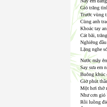
Nay em đang
Gió trăng tìn
Trước vùng t
Cùng anh trao
Khoác tay anh
Cát bãi, trăn
Nghiêng đầu l
Lặng nghe só
Nước mây êm 
Say sưa em nh
Buông khúc đ
Giờ phút thần
Một hơi thở 
Như cơn gió 
Rồi luồng đi