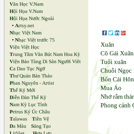
V
ăn Học V.Nam
H
ội Họa V.Nam
H
ội Họa Nước Ngoài
•
A
rtsy.net
N
hạc Việt Nam
•
N
hạc Việt trước 75
Xuân
V
iện Việt Học
Cô Gái Xuân
T
rung Tâm Văn Bút Nam Hoa Kỳ
Tuổi xuân
V
iện Bảo Tàng Di Sản Người Viêt
C
a Dao Tục Ngữ
Chuỗi Ngọc
T
hư Quán Bản Thảo
Bốn Cái Hô
P
han Nguyên - Artist
Mua Áo
T
hế Kỷ Mới
Nhớ rằm thán
D
iễn Đàn Thế Kỷ
N
am Kỳ Lục Tỉnh
Phong cảnh 
P
etrus Ký Úc Châu
T
alawas
T
iền Vệ
D
a Màu
S
áng Tạo
L
itViet
H
ợp Lưu