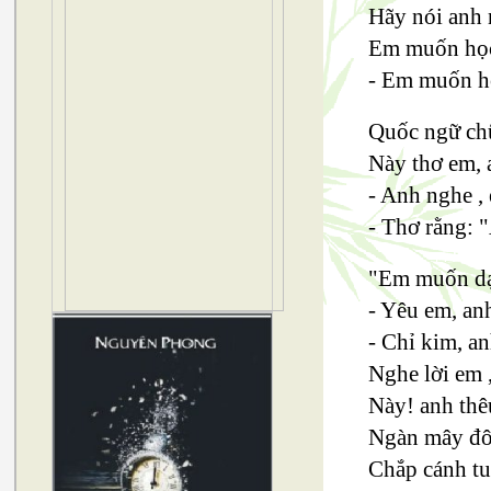
Hãy nói anh 
Em muốn học
- Em muốn h
Quốc ngữ ch
Này thơ em, 
- Anh nghe ,
- Thơ rằng: 
"Em muốn dạ
- Yêu em, an
- Chỉ kim, an
Nghe lời em 
Này! anh thê
Ngàn mây đô
Chắp cánh tu