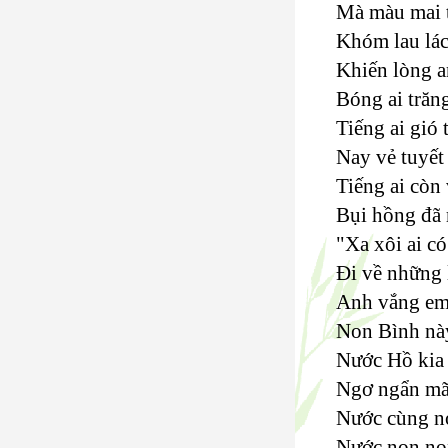
Mà màu mai t
Khóm lau lác
Khiến lòng a
Bóng ai trăng
Tiếng ai gió 
Nay vẻ tuyết
Tiếng ai còn
Bụi hồng đã 
"Xa xôi ai có
Đi về những 
Anh vắng em,
Non Bình này
Nước Hồ kia
Ngơ ngẩn mãi
Nước cùng no
Nước non non