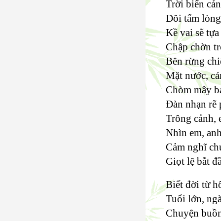
Trời biển cả
Đôi tấm lòng
Kề vai sẽ tựa
Chập chờn t
Bên rừng chiế
Mặt nước, cá
Chòm mây ba
Đàn nhạn rẽ 
Trông cảnh,
Nhìn em, anh
Cảm nghĩ chu
Giọt lệ bắt đầ
Biết đời từ h
Tuổi lớn, ng
Chuyện buồn