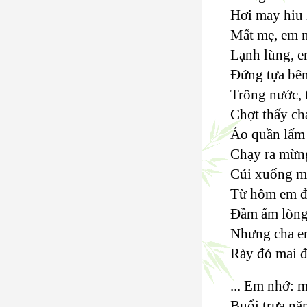
Hơi may hiu 
Mất mẹ, em m
Lạnh lùng, e
Đứng tựa bê
Trông nước, 
Chợt thấy ch
Áo quần lấm 
Chạy ra mừng
Cúi xuống m
Từ hôm em đ
Đầm ấm lòng
Nhưng cha e
Rày đó mai đ
... Em nhớ: 
Buổi trưa nặn