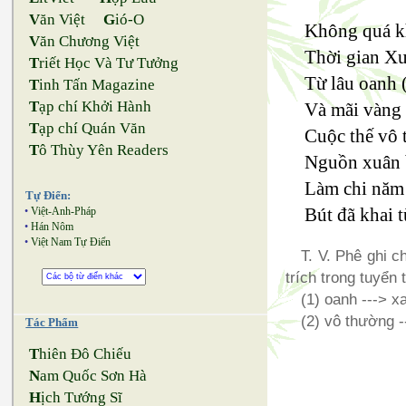
V
ăn Việt
G
ió-O
Không quá kh
V
ăn Chương Việt
Thời gian Xu
T
riết Học Và Tư Tưởng
Từ lâu oanh 
T
inh Tấn Magazine
T
ạp chí Khởi Hành
Và mãi vàng
T
ạp chí Quán Văn
Cuộc thế vô 
T
ô Thùy Yên Readers
Nguồn xuân b
Làm chi năm 
Tự Điển:
Bút đã khai t
•
Việt-Anh-Pháp
•
Hán Nôm
•
Việt Nam Tự Điển
T. V. Phê ghi 
trích trong tuyển
(1) oanh ---> x
(2) vô thường 
Tác Phẩm
T
hiên Đô Chiếu
N
am Quốc Sơn Hà
H
ịch Tướng Sĩ