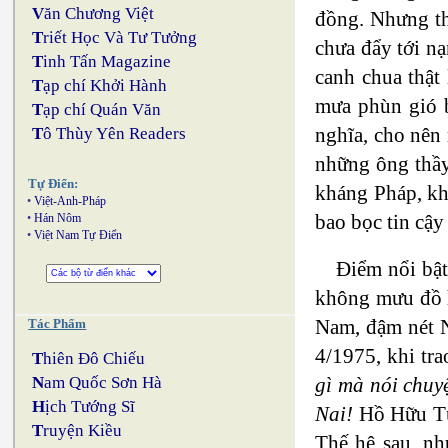
V
ăn Chương Việt
đồng. Nhưng th
T
riết Học Và Tư Tưởng
chưa đẩy tới nạ
T
inh Tấn Magazine
canh chua thật
T
ạp chí Khởi Hành
mưa phùn gió b
T
ạp chí Quán Văn
nghĩa, cho nên 
T
ô Thùy Yên Readers
những ông thầy
Tự Điển:
kháng Pháp, khấ
•
Việt-Anh-Pháp
bao bọc tin cậy
•
Hán Nôm
•
Việt Nam Tự Điển
Điểm nổi bật
không mưu đồ h
Nam, đậm nét N
Tác Phẩm
4/1975, khi tr
T
hiên Đô Chiếu
gì mà nói chuyệ
N
am Quốc Sơn Hà
H
ịch Tướng Sĩ
Nai!
Hồ Hữu Tườ
T
ruyện Kiều
Thế hệ sau, nh