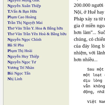
N
guyễn Mộng Giác
200.000 người 
N
guyễn Xuân Thiệp
T.
Vấn & Bạn Hữu
Nội, ở Huế hay
P
hạm Cao Hoàng
Pháp xảy ra từ
T
rần Thị Nguyệt Mai
gia ở miền ngo
T
hơ Văn Trần Y. Hoa & Bằng hữu
hơn làm”... Su
T
hơ Văn Trần Yên Hoà & Bằng hữu
chúng, có chiế
N
guyễn Ngọc Chính
H
à Sĩ Phu
của đáy lòng b
P
hạm Thị Hoài
nhiệm, với lãnh
N
guyễn Huy Thiệp
hơn nhiều...
N
guyễn Ngọc Tư
V
ương Trí Nhàn
Sau một
B
ùi Ngọc Tấn
một loạt 
N
hị Linh
dịu lòng 
vẫn khôn
động, nhấ
Việt Na