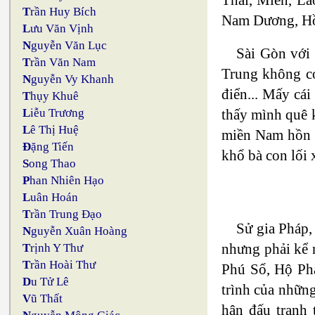
T
rần Huy Bích
Nam Dương, Hồ
L
ưu Văn Vịnh
N
guyễn Văn Lục
Sài Gòn với 
T
rần Văn Nam
Trung không có
N
guyễn Vy Khanh
điển... Mấy cái
T
hụy Khuê
thấy mình quê k
L
iễu Trương
L
ê Thị Huệ
miền Nam hồn n
Đ
ặng Tiến
khổ bà con lối 
S
ong Thao
P
han Nhiên Hạo
L
uân Hoán
T
rần Trung Đạo
Sử gia Pháp,
N
guyễn Xuân Hoàng
nhưng phải kể 
T
rịnh Y Thư
T
rần Hoài Thư
Phú Sổ, Hộ Phá
D
u Tử Lê
trình của những
V
ũ Thất
hận đấu tranh 