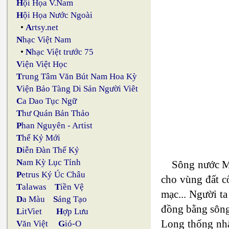
H
ội Họa V.Nam
H
ội Họa Nước Ngoài
•
A
rtsy.net
N
hạc Việt Nam
•
N
hạc Việt trước 75
V
iện Việt Học
T
rung Tâm Văn Bút Nam Hoa Kỳ
V
iện Bảo Tàng Di Sản Người Viêt
C
a Dao Tục Ngữ
T
hư Quán Bản Thảo
P
han Nguyên - Artist
T
hế Kỷ Mới
D
iễn Đàn Thế Kỷ
N
am Kỳ Lục Tỉnh
Sông nước M
P
etrus Ký Úc Châu
cho vùng đất cổ
T
alawas
T
iền Vệ
mạc... Người ta
D
a Màu
S
áng Tạo
đồng bằng sông 
L
itViet
H
ợp Lưu
Long thống nhất
V
ăn Việt
G
ió-O