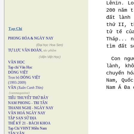
Lênin. L
200 năm t
đất lành 
thứ II, t
Tạp Chí
tử tế củ
PHONG HÓA & NGÀY NAY
Tháp... 
(Đại học Hoa Sen)
tìm đất s
TỰ LỰC VĂN ĐOÀN
,
tác phẩm
(Viện Việt Học)
Con ngư
VĂN HỌC
lành, kh
Tạp chí Văn Học
DÒNG VIỆT
chuyển hó
Trọn bộ
DÒNG VIỆT
Nam, Quốc
(1993-2009)
Nam Á Đa 
VĂN
(Xuân Canh Thìn)
(vanmagazine)
TIỂU THUYẾT THỨ BẢY
NAM PHONG
-
TRI TÂN
THANH NGHỊ
-
NGÀY NAY
VĂN HOÁ NGÀY NAY
TẬP SAN SỬ ĐỊA
THẾ KỶ 21
-
BÁCH KHOA
Tạp Chí VHNT Miền Nam
TÂN VĂN