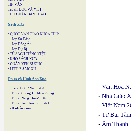
TIN VĂN
Tạp chí ĐỌC VÀ VIẾT
THƯ QUÁN BẢN THẢO
Sách Xưa
• QUỐC VĂN GIÁO KHOA THƯ:
-
Lớp Sơ Đẳng
-
Lớp Đồng Ấu
-
Lớp Dự Bị
•
TỦ SÁCH TIẾNG VIỆT
•
KHO SÁCH XƯA
•
QUÁN VEN ĐƯỜNG
•
LITTLE SAIGON
Phim và Hình Ảnh Xưa
-
Văn Hóa Na
-
Cuộc Di Cư Năm 1954
-
Phim "Chúng Tôi Muốn Sống"
-
Nhà Giáo 
-
Phim "Nắng Chiều", 1973
-
Phim Chân Trời Tím, 1971
-
Việt Nam 2
-
Hình ảnh xưa
-
Từ Bãi Tắm
-
Âm Thanh 