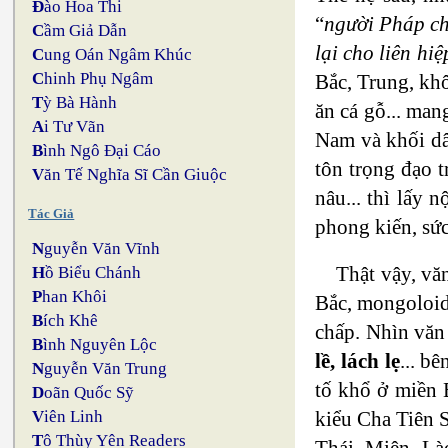
Đ
ào Hoa Thi
“
người Pháp chu
C
ầm Giả Dẫn
lại cho liên hiệ
C
ung Oán Ngâm Khúc
C
hinh Phụ Ngâm
Bắc, Trung, khô
T
ỳ Bà Hành
ăn cá gỗ... ma
A
i Tư Vãn
Nam và khối dâ
B
ình Ngô Đại Cáo
tôn trọng đạo t
V
ăn Tế Nghĩa Sĩ Cần Giuộc
nâu... thì lấy 
Tác Giả
phong kiến, sứ
N
guyễn Văn Vĩnh
Thật vậy, vă
H
ồ Biểu Chánh
P
han Khôi
Bắc, mongoloid 
B
ích Khê
chấp. Nhìn văn
B
ình Nguyên Lộc
lề, lách lẹ
... b
N
guyễn Văn Trung
tố khổ ở miền 
D
oãn Quốc Sỹ
kiểu Cha Tiên 
V
iên Linh
T
ô Thùy Yên Readers
Thái, Miên, Lào