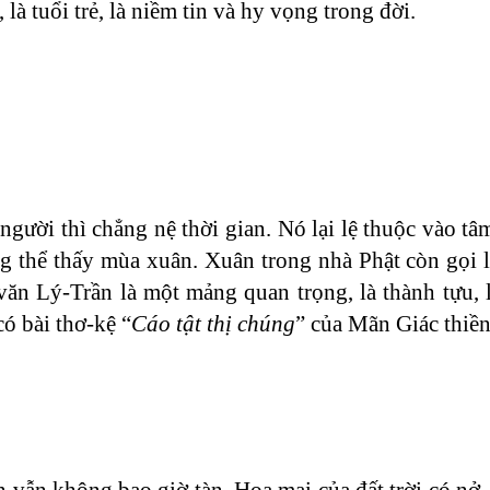
à tuổi trẻ, là niềm tin và hy vọng trong đời.
gười thì chẳng nệ thời gian. Nó lại lệ thuộc vào tâ
g thể thấy mùa xuân. Xuân trong nhà Phật còn gọi l
văn Lý-Trần là một mảng quan trọng, là thành tựu, 
có bài thơ-kệ “
Cáo tật thị chúng
” của Mãn Giác thiền
 vẫn không bao giờ tàn. Hoa mai của đất trời có nở,