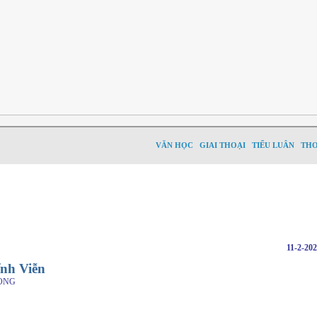
VĂN HỌC
GIAI THOẠI
TIỂU LUÂN
TH
11-2-20
nh Viễn
ONG