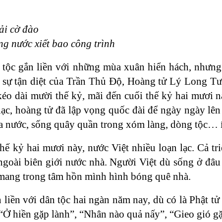
ải cờ đào
g nước xiết bao công trình
 tộc gắn liền với những mùa xuân hiển hách, nhưn
c sự tận diệt của Trần Thủ Độ, Hoàng tử Lý Long Tư
kéo dài mười thế kỷ, mãi đến cuối thế kỷ hai mươi
lạc, hoàng tử đã lập vọng quốc đài để ngày ngày lê
 nước, sống quây quần trong xóm làng, dòng tộc… ít 
hế kỷ hai mươi này, nước Việt nhiều loạn lạc. Cả t
goài biên giới nước nhà. Người Việt dù sống ở đâu c
mang trong tâm hồn mình hình bóng quê nhà.
 liền với dân tộc hai ngàn năm nay, dù có là Phật t
Ở hiền gặp lành”, “Nhân nào quả nấy”, “Gieo gió gặt