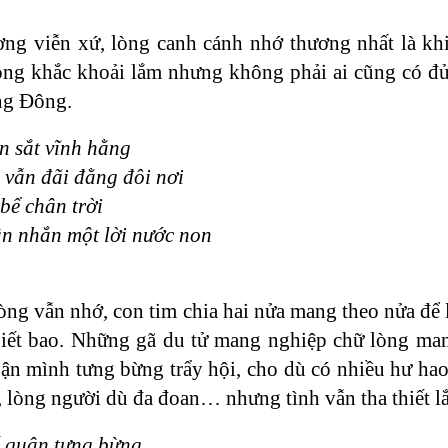
ơng viễn xứ, lòng canh cánh nhớ thương nhất là k
ng khắc khoải lắm nhưng không phải ai cũng có đủ 
ng Đông.
n sắt vĩnh hằng
vẫn đãi đằng đôi nơi
bể chân trời
n nhắn một lời nước non
lòng vẫn nhớ, con tim chia hai nửa mang theo nửa để 
 biết bao. Những gã du tử mang nghiệp chữ lòng ma
ận mình tưng bừng trẩy hội, cho dù có nhiều hư ha
, lòng người dù đa đoan… nhưng tình vẫn tha thiết l
 quận tưng bừng