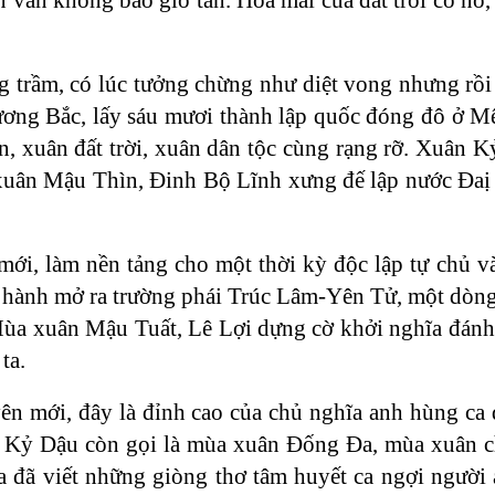
g trầm, có lúc tưởng chừng như diệt vong nhưng rồi 
ơng Bắc, lấy sáu mươi thành lập quốc đóng đô ở M
n, xuân đất trời, xuân dân tộc cùng rạng rỡ. Xuân
xuân Mậu Thìn, Đinh Bộ Lĩnh xưng đế lập nước Đaị
, làm nền tảng cho một thời kỳ độc lập tự chủ và 
hành mở ra trường phái Trúc Lâm-Yên Tử, một dòng 
Mùa xuân Mậu Tuất, Lê Lợi dựng cờ khởi nghĩa đán
ta.
n mới, đây là đỉnh cao của chủ nghĩa anh hùng ca 
n Kỷ Dậu còn gọi là mùa xuân Đống Đa, mùa xuân 
 đã viết những giòng thơ tâm huyết ca ngợi người