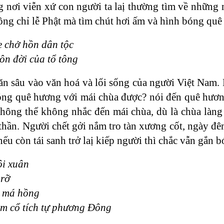
 nơi viễn xứ con người ta laị thường tìm về những 
ông chỉ lễ Phật mà tìm chút hơi ấm và hình bóng quê
 chở hồn dân tộc
n đời của tổ tông
ăn sâu vào văn hoá và lối sống của người Việt Nam. 
bóng quê hương với mái chùa được? nói đến quê hươ
không thể không nhắc đến mái chùa, dù là chùa làng
 thần. Người chết gởi nắm tro tàn xương cốt, ngày đ
nếu còn tái sanh trở laị kiếp người thì chắc vẫn gắn b
ội xuân
 rỡ
 má hồng
m cổ tích tự phương Đông