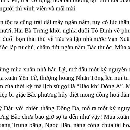
người thì vĩnh viễn và mãi mãi.
 tộc ta cũng trải dài mấy ngàn năm, tuy có lúc thăn
ươi, Hai Bà Trưng khởi nghĩa đuổi Tô Định về phư
 đuổi bọn thái thú về Tàu và lập nhà nước Vạn Xuâ
độc lập tự chủ, chấm dứt ngàn năm Bắc thuộc. Mùa 
ững mùa xuân nhà hậu Lý, mở đầu một kỷ nguyên mới
ùa xuân Yên Tử, thượng hoàng Nhân Tông lên núi tu 
 của thời kỳ mà lịch sử gọi là “Hào khí Đông A”. 
hiệp bị giặc Bắc phương hủy diệt mong đồng hoá dân 
 Dậu với chiến thắng Đống Đa, mở ra một kỷ nguyê
ơng Bắc chưa bao giờ sợ ta đến như vậy! Mùa xuâ
uang Trung băng, Ngọc Hân, nàng công chúa tài hoa