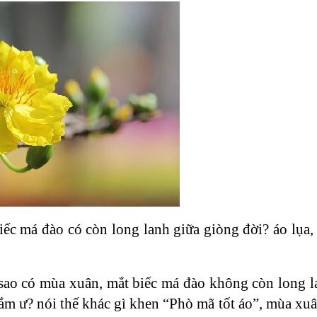
ếc má đào có còn long lanh giữa giòng đời? áo lụa, 
 sao có mùa xuân, mắt biếc má đào không còn long la
m ư? nói thế khác gì khen “Phò mã tốt áo”, mùa xuân