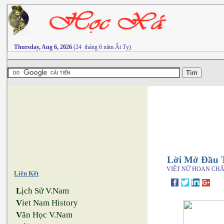
Thursday, Aug 6, 2026
(24 tháng 6 năm Ất Tỵ)
Lời Mở Đầu T
VIỆT NỮ HOAN CH
Liên Kết
L
ịch Sử V.Nam
V
iet Nam History
V
ăn Học V.Nam