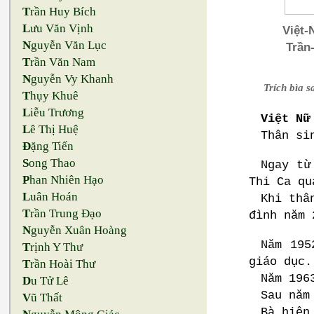
T
rần Huy Bích
L
ưu Văn Vịnh
Việt-N
N
guyễn Văn Lục
Trần-
T
rần Văn Nam
N
guyễn Vy Khanh
Trích bìa 
T
hụy Khuê
L
iễu Trương
Việt Nữ
L
ê Thị Huệ
Thân si
Đ
ặng Tiến
S
ong Thao
Ngay từ
P
han Nhiên Hạo
Thi Ca qu
L
uân Hoán
Khi thâ
T
rần Trung Đạo
đình năm 
N
guyễn Xuân Hoàng
Năm 195
T
rịnh Y Thư
giáo dục.
T
rần Hoài Thư
Năm 196
D
u Tử Lê
Sau năm
V
ũ Thất
Bà hiện