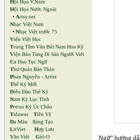
H
ội Họa V.Nam
H
ội Họa Nước Ngoài
•
A
rtsy.net
N
hạc Việt Nam
•
N
hạc Việt trước 75
V
iện Việt Học
T
rung Tâm Văn Bút Nam Hoa Kỳ
V
iện Bảo Tàng Di Sản Người Viêt
C
a Dao Tục Ngữ
T
hư Quán Bản Thảo
P
han Nguyên - Artist
T
hế Kỷ Mới
D
iễn Đàn Thế Kỷ
N
am Kỳ Lục Tỉnh
P
etrus Ký Úc Châu
T
alawas
T
iền Vệ
D
a Màu
S
áng Tạo
L
itViet
H
ợp Lưu
V
ăn Việt
G
ió-O
Ngữ” hướng dẫn 