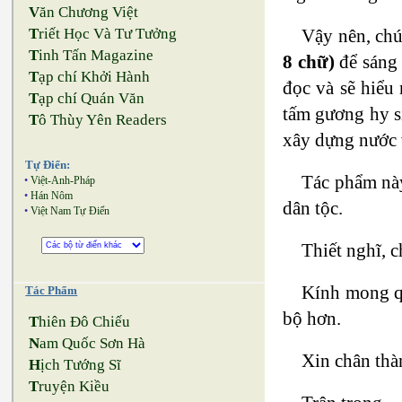
V
ăn Chương Việt
Vậy nên, chú
T
riết Học Và Tư Tưởng
T
inh Tấn Magazine
8 chữ)
để sáng 
T
ạp chí Khởi Hành
đọc và sẽ hiểu
T
ạp chí Quán Văn
tấm gương hy si
T
ô Thùy Yên Readers
xây dựng nước v
Tự Điển:
Tác phẩm này 
•
Việt-Anh-Pháp
•
Hán Nôm
dân tộc.
•
Việt Nam Tự Điển
Thiết nghĩ, 
Kính mong qu
Tác Phẩm
bộ hơn.
T
hiên Đô Chiếu
N
am Quốc Sơn Hà
Xin chân thàn
H
ịch Tướng Sĩ
T
ruyện Kiều