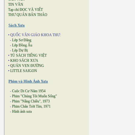
TIN VĂN
Tạp chí ĐỌC VÀ VIẾT
THƯ QUÁN BẢN THẢO
Sách Xưa
• QUỐC VĂN GIÁO KHOA THƯ:
-
Lớp Sơ Đẳng
-
Lớp Đồng Ấu
-
Lớp Dự Bị
•
TỦ SÁCH TIẾNG VIỆT
•
KHO SÁCH XƯA
•
QUÁN VEN ĐƯỜNG
•
LITTLE SAIGON
Phim và Hình Ảnh Xưa
-
Cuộc Di Cư Năm 1954
-
Phim "Chúng Tôi Muốn Sống"
-
Phim "Nắng Chiều", 1973
-
Phim Chân Trời Tím, 1971
-
Hình ảnh xưa