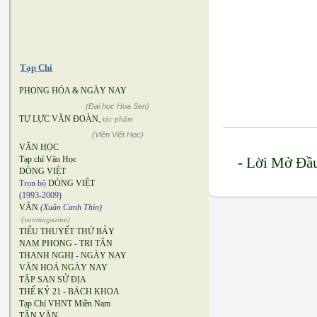
Tạp Chí
PHONG HÓA & NGÀY NAY
(Đại học Hoa Sen)
TỰ LỰC VĂN ĐOÀN
,
tác phẩm
(Viện Việt Học)
VĂN HỌC
Tạp chí Văn Học
-
Lời Mở Đầu
DÒNG VIỆT
Trọn bộ
DÒNG VIỆT
(1993-2009)
VĂN
(Xuân Canh Thìn)
(vanmagazine)
TIỂU THUYẾT THỨ BẢY
NAM PHONG
-
TRI TÂN
THANH NGHỊ
-
NGÀY NAY
VĂN HOÁ NGÀY NAY
TẬP SAN SỬ ĐỊA
THẾ KỶ 21
-
BÁCH KHOA
Tạp Chí VHNT Miền Nam
TÂN VĂN