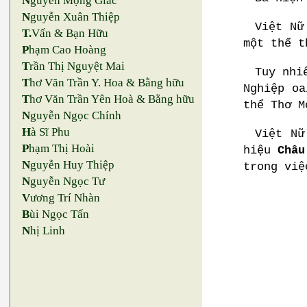
N
guyễn Mộng Giác
N
guyễn Xuân Thiệp
Việt Nữ
T.
Vấn & Bạn Hữu
một thể t
P
hạm Cao Hoàng
T
rần Thị Nguyệt Mai
Tuy nhi
T
hơ Văn Trần Y. Hoa & Bằng hữu
Nghiệp oa
T
hơ Văn Trần Yên Hoà & Bằng hữu
thể Thơ M
N
guyễn Ngọc Chính
H
à Sĩ Phu
Việt Nữ
P
hạm Thị Hoài
hiệu
Châu
N
guyễn Huy Thiệp
trong việ
N
guyễn Ngọc Tư
V
ương Trí Nhàn
B
ùi Ngọc Tấn
N
hị Linh