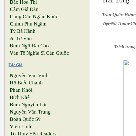
Trân trọng
Đ
ào Hoa Thi
C
ầm Giả Dẫn
Trần-Quốc-Hươn
C
ung Oán Ngâm Khúc
Việt-Nữ Hoan-C
C
hinh Phụ Ngâm
T
ỳ Bà Hành
A
i Tư Vãn
B
ình Ngô Đại Cáo
Trích tran
V
ăn Tế Nghĩa Sĩ Cần Giuộc
Tác Giả
N
guyễn Văn Vĩnh
H
ồ Biểu Chánh
P
han Khôi
B
ích Khê
B
ình Nguyên Lộc
N
guyễn Văn Trung
D
oãn Quốc Sỹ
V
iên Linh
T
ô Thùy Yên Readers