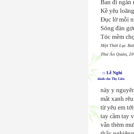
Ban đi ngàn 
Kề yêu loãng
Đục lờ mỗi nh
Sóng đàn gợ
Tóc mềm chợt
Một Thời Lục Bá
Thư Ấn Quán, 2
:: Lễ Nghi
dành cho Thy Liên
này y nguyên
mắt xanh rêu
từ yêu em tới
tay cầm tay 
vẫn thèm mư
thấy nghiêng