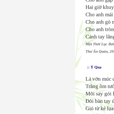
Hai giờ khuy
Cho anh mái 
Cho anh gò m
Cho anh trò
Cánh tay lãn
Một Thời Lục Bá
Thư Ấn Quán, 2
:: Ý Qua
Lá vờn múc 
Trăng ôm tư
Môi say gói 
Đôi bàn tay 
Gió từ kẻ lụa