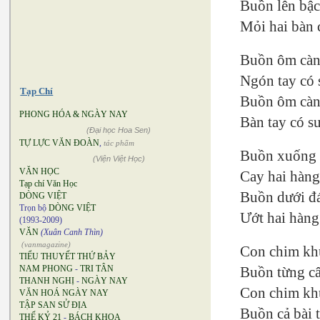
Buồn lên bậc
Mỏi hai bàn 
Buồn ôm càn
Ngón tay có
Tạp Chí
Buồn ôm càn
PHONG HÓA & NGÀY NAY
Bàn tay có s
(Đại học Hoa Sen)
TỰ LỰC VĂN ĐOÀN
,
tác phẩm
Buồn xuống 
(Viện Việt Học)
VĂN HỌC
Cay hai hàng
Tạp chí Văn Học
Buồn dưới đ
DÒNG VIỆT
Trọn bộ
DÒNG VIỆT
Ướt hai hàng
(1993-2009)
VĂN
(Xuân Canh Thìn)
(vanmagazine)
Con chim kh
TIỂU THUYẾT THỨ BẢY
NAM PHONG
-
TRI TÂN
Buồn từng câ
THANH NGHỊ
-
NGÀY NAY
Con chim kh
VĂN HOÁ NGÀY NAY
TẬP SAN SỬ ĐỊA
Buồn cả bài 
THẾ KỶ 21
-
BÁCH KHOA