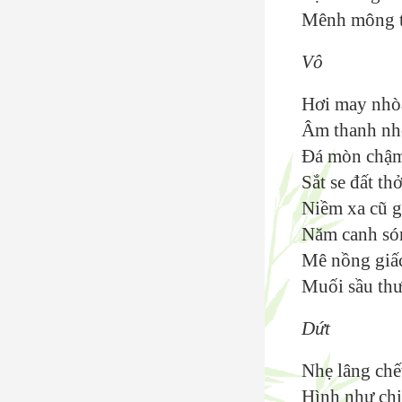
Mênh mông t
Vô
Hơi may nhò
Âm thanh nhỏ
Đá mòn chậm 
Sắt se đất th
Niềm xa cũ 
Năm canh só
Mê nồng giấc
Muối sầu th
Dứt
Nhẹ lâng chế
Hình như chi