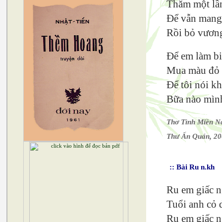
Thăm một lần
Để vẫn mang 
Rồi bỏ vươn
Để em làm b
Mua màu đỏ 
Để tôi nói kh
Bữa nào mình
Thơ Tình Miền 
Thư Ấn Quán, 2
:: Bài Ru n.kh
Ru em giấc n
Tuổi anh cỏ 
Ru em giấc n