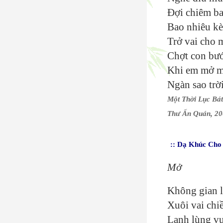
Đợi chiêm ba
Bao nhiêu kè
Trở vai cho 
Chợt con bướ
Khi em mở m
Ngàn sao trời
Một Thời Lục Bá
Thư Ấn Quán, 2
:: Dạ Khúc Cho
Mở
Không gian l
Xuôi vai chi
Lạnh lùng v