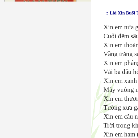
:: Lời Xin Buổi 
Xin em nửa g
Cuối đêm sâu
Xin em thoá
Vầng trăng s
Xin em phản
Vài ba dấu h
Xin em xanh 
Mây vuông m
Xin em thươn
Tường xưa gạ
Xin em câu n
Trời trong k
Xin em ham 