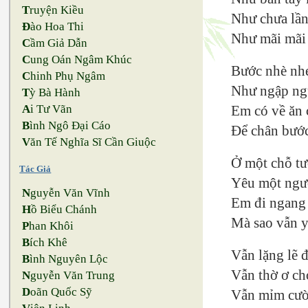
T
ruyện Kiều
Như chưa lần
Đ
ào Hoa Thi
Như mãi mãi
C
ầm Giả Dẫn
C
ung Oán Ngâm Khúc
Bước nhè nh
C
hinh Phụ Ngâm
Như ngập ng
T
ỳ Bà Hành
A
i Tư Vãn
Em có về ăn 
B
ình Ngô Đại Cáo
Để chân bước
V
ăn Tế Nghĩa Sĩ Cần Giuộc
Ở một chỗ tư
Tác Giả
Yêu một ngư
N
guyễn Văn Vĩnh
Em đi ngang 
H
ồ Biểu Chánh
Mà sao vẫn y
P
han Khôi
B
ích Khê
Vẫn lặng lẽ 
B
ình Nguyên Lộc
Vẫn thờ ơ ch
N
guyễn Văn Trung
D
oãn Quốc Sỹ
Vẫn mỉm cười