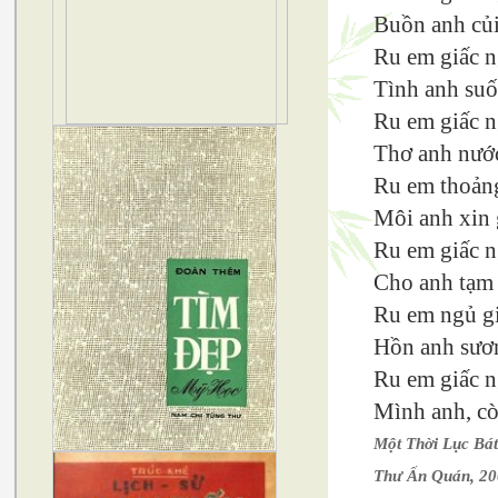
Buồn anh củi
Ru em giấc 
Tình anh suố
Ru em giấc n
Thơ anh nước
Ru em thoảng
Môi anh xin
Ru em giấc n
Cho anh tạm 
Ru em ngủ g
Hồn anh sươn
Ru em giấc n
Mình anh, cò
Một Thời Lục Bá
Thư Ấn Quán, 2