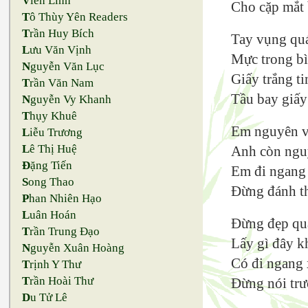
V
iên Linh
Cho cặp mắt 
T
ô Thùy Yên Readers
T
rần Huy Bích
Tay vụng quá
L
ưu Văn Vịnh
Mực trong b
N
guyễn Văn Lục
Giấy trắng t
T
rần Văn Nam
Tầu bay giấy
N
guyễn Vy Khanh
T
hụy Khuê
Em nguyên vẹ
L
iễu Trương
L
ê Thị Huệ
Anh còn ngu
Đ
ặng Tiến
Em đi ngang
S
ong Thao
Đừng đánh th
P
han Nhiên Hạo
L
uân Hoán
Đừng đẹp quá
T
rần Trung Đạo
Lấy gì đây kh
N
guyễn Xuân Hoàng
Có đi ngang 
T
rịnh Y Thư
T
rần Hoài Thư
Đừng nói trư
D
u Tử Lê