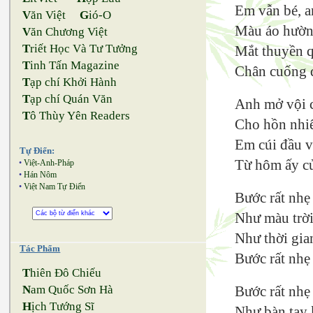
Em vẫn bé, a
V
ăn Việt
G
ió-O
Màu áo hườn
V
ăn Chương Việt
T
riết Học Và Tư Tưởng
Mắt thuyền 
T
inh Tấn Magazine
Chân cuống q
T
ạp chí Khởi Hành
T
ạp chí Quán Văn
Anh mở vội c
T
ô Thùy Yên Readers
Cho hồn nhiê
Em cúi đầu v
Tự Điển:
Từ hôm ấy c
•
Việt-Anh-Pháp
•
Hán Nôm
•
Việt Nam Tự Điển
Bước rất nhẹ
Như màu trời
Như thời gian
Tác Phẩm
Bước rất nhẹ
T
hiên Đô Chiếu
N
am Quốc Sơn Hà
Bước rất nhẹ
H
ịch Tướng Sĩ
Như bàn tay 