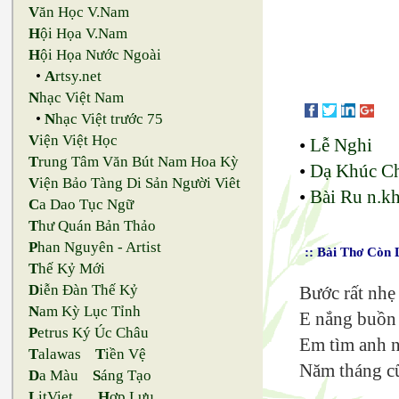
V
ăn Học V.Nam
H
ội Họa V.Nam
H
ội Họa Nước Ngoài
•
A
rtsy.net
N
hạc Việt Nam
•
N
hạc Việt trước 75
V
iện Việt Học
•
Lễ Nghi
T
rung Tâm Văn Bút Nam Hoa Kỳ
•
Dạ Khúc C
V
iện Bảo Tàng Di Sản Người Viêt
•
Bài Ru n.k
C
a Dao Tục Ngữ
T
hư Quán Bản Thảo
P
han Nguyên - Artist
:: Bài Thơ Còn 
T
hế Kỷ Mới
D
iễn Đàn Thế Kỷ
Bước rất nh
N
am Kỳ Lục Tỉnh
E nắng buồn 
P
etrus Ký Úc Châu
Em tìm anh n
T
alawas
T
iền Vệ
Năm tháng cũ
D
a Màu
S
áng Tạo
L
itViet
H
ợp Lưu