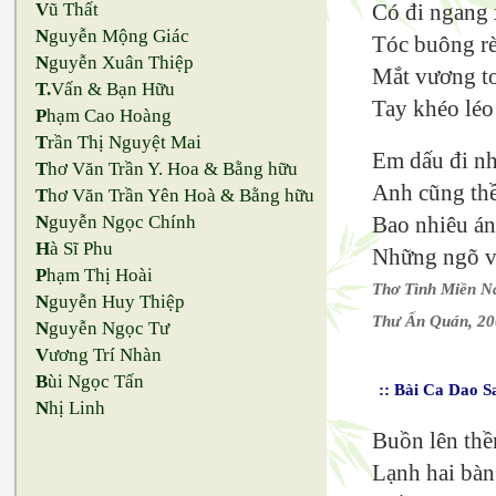
V
ũ Thất
Có đi ngang
N
guyễn Mộng Giác
Tóc buông rè
N
guyễn Xuân Thiệp
Mắt vương tơ
T.
Vấn & Bạn Hữu
Tay khéo léo
P
hạm Cao Hoàng
T
rần Thị Nguyệt Mai
Em dấu đi nh
T
hơ Văn Trần Y. Hoa & Bằng hữu
Anh cũng thề
T
hơ Văn Trần Yên Hoà & Bằng hữu
N
guyễn Ngọc Chính
Bao nhiêu ánh
H
à Sĩ Phu
Những ngõ vắ
P
hạm Thị Hoài
Thơ Tình Miền 
N
guyễn Huy Thiệp
Thư Ấn Quán, 2
N
guyễn Ngọc Tư
V
ương Trí Nhàn
B
ùi Ngọc Tấn
:: Bài Ca Dao S
N
hị Linh
Buồn lên th
Lạnh hai bàn