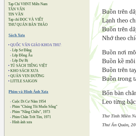
Tạp Chí VHNT Miền Nam
TÂN VĂN
Buồn trên dâ
TIN VĂN
Lạnh theo ch
Tạp chí ĐỌC VÀ VIẾT
THƯ QUÁN BẢN THẢO
Buồn trên dâ
Sách Xưa
Nhớ theo chi
• QUỐC VĂN GIÁO KHOA THƯ:
-
Lớp Sơ Đẳng
Buồn nơi mô
-
Lớp Đồng Ấu
Buồn kề môi
-
Lớp Dự Bị
•
TỦ SÁCH TIẾNG VIỆT
Buồn trên ta
•
KHO SÁCH XƯA
•
QUÁN VEN ĐƯỜNG
Buồn trong t
•
LITTLE SAIGON
Phim và Hình Ảnh Xưa
Bốn bàn châ
Leo từng bậc
-
Cuộc Di Cư Năm 1954
-
Phim "Chúng Tôi Muốn Sống"
-
Phim "Nắng Chiều", 1973
Thơ Tình Miền 
-
Phim Chân Trời Tím, 1971
-
Hình ảnh xưa
Thư Ấn Quán, 2