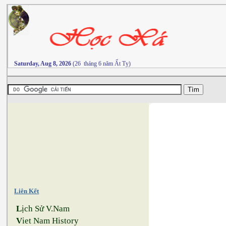
Saturday, Aug 8, 2026
(26 tháng 6 năm Ất Tỵ)
Liên Kết
L
ịch Sử V.Nam
V
iet Nam History