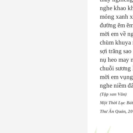
nghe khao kh
mỏng xanh x
đường êm êm 
mời em về ng
chùm khuya 
sợi trăng sa
nụ heo may 
chuỗi sương 
mời em vụng 
nghe niềm đấ
(Tập san Văn)
Một Thời Lục Bá
Thư Ấn Quán, 2