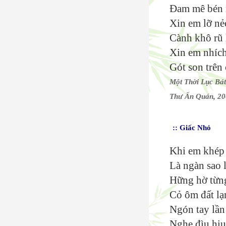
Đam mê bén 
Xin em lỡ nẻ
Cành khô rũ 
Xin em nhíc
Gót son trên
Một Thời Lục Bá
Thư Ấn Quán, 2
:: Giấc Nhỏ
Khi em khép
Là ngàn sao l
Hững hờ từn
Cỏ ôm đất lạ
Ngón tay lần
Nghe đìu hiu