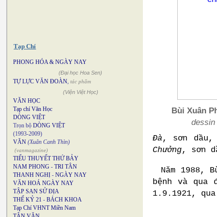
Tạp Chí
PHONG HÓA & NGÀY NAY
(Đại học Hoa Sen)
TỰ LỰC VĂN ĐOÀN
,
tác phẩm
(Viện Việt Học)
VĂN HỌC
Bùi Xuân Ph
Tạp chí Văn Học
DÒNG VIỆT
dessin 
Trọn bộ
DÒNG VIỆT
(1993-2009)
Đà
, sơn dầu,
VĂN
(Xuân Canh Thìn)
Chưởng
, sơn d
(vanmagazine)
TIỂU THUYẾT THỨ BẢY
NAM PHONG
-
TRI TÂN
Năm 1988, B
THANH NGHỊ
-
NGÀY NAY
bệnh và qua 
VĂN HOÁ NGÀY NAY
TẬP SAN SỬ ĐỊA
1.9.1921, qua
THẾ KỶ 21
-
BÁCH KHOA
Tạp Chí VHNT Miền Nam
TÂN VĂN