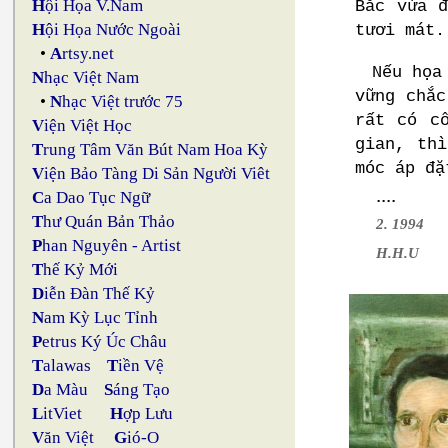
H
ội Họa V.Nam
Bắc vừa 
H
ội Họa Nước Ngoài
tươi mát.
•
A
rtsy.net
Nếu họa
N
hạc Việt Nam
vững chắc
•
N
hạc Việt trước 75
rất có c
V
iện Việt Học
gian, th
T
rung Tâm Văn Bút Nam Hoa Kỳ
móc áp đặ
V
iện Bảo Tàng Di Sản Người Viêt
....
C
a Dao Tục Ngữ
T
hư Quán Bản Thảo
2. 1994
P
han Nguyên - Artist
H.H.U
T
hế Kỷ Mới
D
iễn Đàn Thế Kỷ
N
am Kỳ Lục Tỉnh
P
etrus Ký Úc Châu
T
alawas
T
iền Vệ
D
a Màu
S
áng Tạo
L
itViet
H
ợp Lưu
V
ăn Việt
G
ió-O