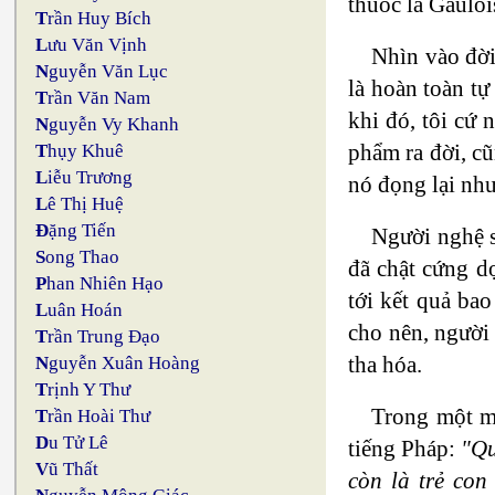
thuốc lá Gauloi
T
rần Huy Bích
L
ưu Văn Vịnh
Nhìn vào đời
N
guyễn Văn Lục
là hoàn toàn tự
T
rần Văn Nam
khi đó, tôi cứ 
N
guyễn Vy Khanh
phẩm ra đời, cũ
T
hụy Khuê
L
iễu Trương
nó đọng lại nh
L
ê Thị Huệ
Đ
ặng Tiến
Người nghệ s
S
ong Thao
đã chật cứng dọ
P
han Nhiên Hạo
tới kết quả bao
L
uân Hoán
cho nên, người
T
rần Trung Đạo
tha hóa.
N
guyễn Xuân Hoàng
T
rịnh Y Thư
Trong một mả
T
rần Hoài Thư
D
u Tử Lê
tiếng Pháp:
"Qu
V
ũ Thất
còn là trẻ con