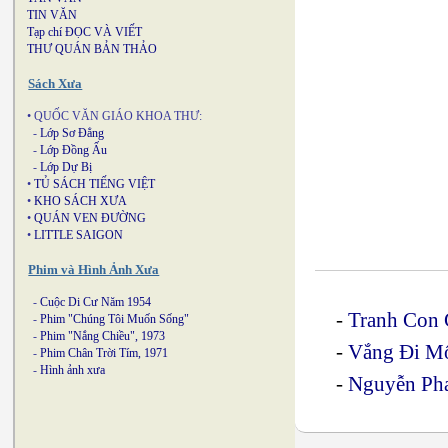
TIN VĂN
Tạp chí ĐỌC VÀ VIẾT
THƯ QUÁN BẢN THẢO
Sách Xưa
• QUỐC VĂN GIÁO KHOA THƯ:
-
Lớp Sơ Đẳng
-
Lớp Đồng Ấu
-
Lớp Dự Bị
•
TỦ SÁCH TIẾNG VIỆT
•
KHO SÁCH XƯA
•
QUÁN VEN ĐƯỜNG
•
LITTLE SAIGON
Phim và Hình Ảnh Xưa
-
Cuộc Di Cư Năm 1954
-
Tranh Con
-
Phim "Chúng Tôi Muốn Sống"
-
Phim "Nắng Chiều", 1973
-
Vắng Đi M
-
Phim Chân Trời Tím, 1971
-
Hình ảnh xưa
-
Nguyễn Ph