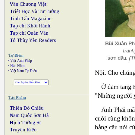
V
ăn Chương Việt
T
riết Học Và Tư Tưởng
T
inh Tấn Magazine
T
ạp chí Khởi Hành
T
ạp chí Quán Văn
T
ô Thùy Yên Readers
Bùi Xuân Ph
tranh
Tự Điển:
sơn dầu.
(T
•
Việt-Anh-Pháp
•
Hán Nôm
•
Việt Nam Tự Điển
Nội. Cho chúng 
Ở đám tang B
"Những người yê
Tác Phẩm
T
hiên Đô Chiếu
Anh Phái mắc
N
am Quốc Sơn Hà
cuối cùng không
H
ịch Tướng Sĩ
bằng câu nói củ
T
ruyện Kiều