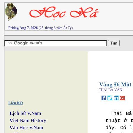
Friday, Aug 7, 2026
(25 tháng 6 năm Ất Tỵ)
Vắng Đi Một
THÁI BÁ VÂN
Liên Kết
L
ịch Sử V.Nam
Thái Bá
V
iet Nam History
thuật ở 
V
ăn Học V.Nam
đây. Có l