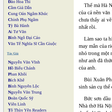
Đ
ào Hoa Thi
Thế mà Hà Nộ
C
ầm Giả Dẫn
của cả nền văn
C
ung Oán Ngâm Khúc
chưa thấy ai v
C
hinh Phụ Ngâm
T
ỳ Bà Hành
nhất rồi.
A
i Tư Vãn
B
ình Ngô Đại Cáo
Làm sao ta h
V
ăn Tế Nghĩa Sĩ Cần Giuộc
may mắn của ri
nhỏ trong một n
Tác Giả
như anh đã thức
N
guyễn Văn Vĩnh
của anh.
H
ồ Biểu Chánh
P
han Khôi
Bùi Xuân Phá
B
ích Khê
sinh sản cụ thể
B
ình Nguyên Lộc
N
guyễn Văn Trung
Bức sơn dầu 
D
oãn Quốc Sỹ
V
iên Linh
Nhà thờ Hà Nội.
T
ô Thùy Yên Readers