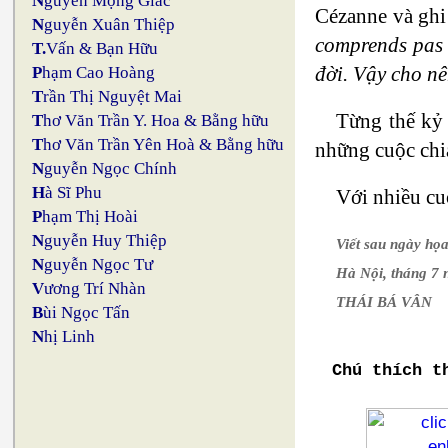
N
guyễn Mộng Giác
Cézanne và ghi
N
guyễn Xuân Thiệp
comprends pas l
T.
Vấn & Bạn Hữu
đời. Vậy cho nên
P
hạm Cao Hoàng
T
rần Thị Nguyệt Mai
Từng thế kỷ 
T
hơ Văn Trần Y. Hoa & Bằng hữu
T
hơ Văn Trần Yên Hoà & Bằng hữu
những cuộc chia
N
guyễn Ngọc Chính
H
à Sĩ Phu
Với nhiều cuộ
P
hạm Thị Hoài
N
guyễn Huy Thiệp
Viết sau ngày họa
N
guyễn Ngọc Tư
Hà Nội, tháng 7
V
ương Trí Nhàn
THÁI BÁ VÂN
B
ùi Ngọc Tấn
N
hị Linh
Chú thích t