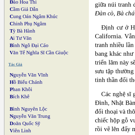
Đ
ào Hoa Thi
giữa núi tranh 
C
ầm Giả Dẫn
Đàn cò, Bà chá
C
ung Oán Ngâm Khúc
C
hinh Phụ Ngâm
Định cư ở H
T
ỳ Bà Hành
California. Vẫ
A
i Tư Vãn
tranh nhiều lần
B
ình Ngô Đại Cáo
V
ăn Tế Nghĩa Sĩ Cần Giuộc
bang khác như 
triển lãm này 
Tác Giả
sưu tập thường 
N
guyễn Văn Vĩnh
tinh thần đối t
H
ồ Biểu Chánh
P
han Khôi
Các nghệ sĩ 
B
ích Khê
Đình, Nhật Bàn
B
ình Nguyên Lộc
đối thoại và th
N
guyễn Văn Trung
chiếc hộp gỗ v
D
oãn Quốc Sỹ
rồi vẽ lên đấy 
V
iên Linh