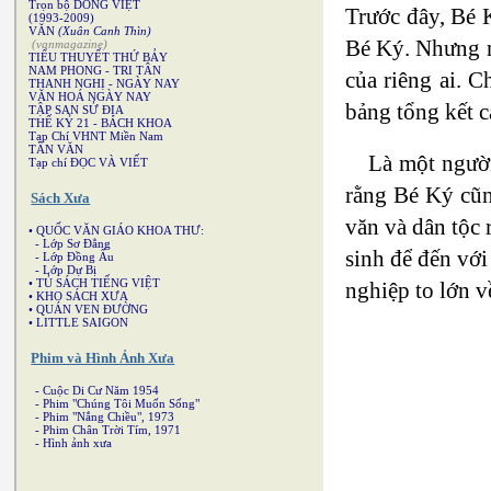
Trọn bộ
DÒNG VIỆT
Trước đây, Bé K
(1993-2009)
VĂN
(Xuân Canh Thìn)
Bé Ký. Nhưng ng
(vanmagazine)
TIỂU THUYẾT THỨ BẢY
NAM PHONG
-
TRI TÂN
của riêng ai. C
THANH NGHỊ
-
NGÀY NAY
VĂN HOÁ NGÀY NAY
bảng tổng kết c
TẬP SAN SỬ ĐỊA
THẾ KỶ 21
-
BÁCH KHOA
Tạp Chí VHNT Miền Nam
TÂN VĂN
Là một người
Tạp chí ĐỌC VÀ VIẾT
rằng Bé Ký cũn
Sách Xưa
văn và dân tộc 
• QUỐC VĂN GIÁO KHOA THƯ:
-
Lớp Sơ Đẳng
sinh để đến vớ
-
Lớp Đồng Ấu
-
Lớp Dự Bị
•
TỦ SÁCH TIẾNG VIỆT
nghiệp to lớn v
•
KHO SÁCH XƯA
•
QUÁN VEN ĐƯỜNG
•
LITTLE SAIGON
Phim và Hình Ảnh Xưa
-
Cuộc Di Cư Năm 1954
-
Phim "Chúng Tôi Muốn Sống"
-
Phim "Nắng Chiều", 1973
-
Phim Chân Trời Tím, 1971
-
Hình ảnh xưa