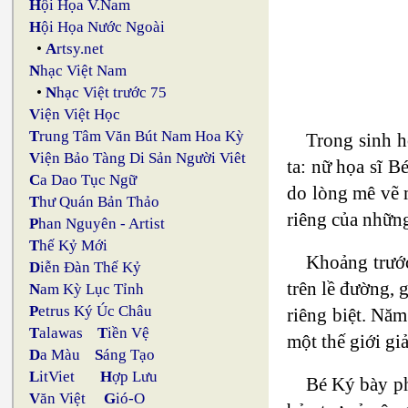
H
ội Họa V.Nam
H
ội Họa Nước Ngoài
•
A
rtsy.net
N
hạc Việt Nam
•
N
hạc Việt trước 75
V
iện Việt Học
T
rung Tâm Văn Bút Nam Hoa Kỳ
Trong sinh h
V
iện Bảo Tàng Di Sản Người Viêt
ta: nữ họa sĩ 
C
a Dao Tục Ngữ
do lòng mê vẽ m
T
hư Quán Bản Thảo
riêng của những
P
han Nguyên - Artist
T
hế Kỷ Mới
Khoảng trước
D
iễn Đàn Thế Kỷ
trên lề đường, 
N
am Kỳ Lục Tỉnh
P
etrus Ký Úc Châu
riêng biệt. Năm
T
alawas
T
iền Vệ
một thế giới gi
D
a Màu
S
áng Tạo
L
itViet
H
ợp Lưu
Bé Ký bày ph
V
ăn Việt
G
ió-O