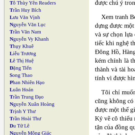
được chú ý tron
T
ô Thùy Yên Readers
T
rần Huy Bích
Xem tranh Bé
L
ưu Văn Vịnh
N
guyễn Văn Lục
dựng được một t
T
rần Văn Nam
và sự chọn lựa
N
guyễn Vy Khanh
tiếc khi nghệ 
T
hụy Khuê
Đông Hồ, Hàng 
L
iễu Trương
kém chính là t
L
ê Thị Huệ
Đ
ặng Tiến
thành và tài h
S
ong Thao
tính vì được hì
P
han Nhiên Hạo
L
uân Hoán
Tôi chỉ muốn
T
rần Trung Đạo
cũng không có n
N
guyễn Xuân Hoàng
được một thế gi
T
rịnh Y Thư
Ký vẽ cô thiếu 
T
rần Hoài Thư
D
u Tử Lê
tận của đồng qu
N
guyễn Mộng Giác