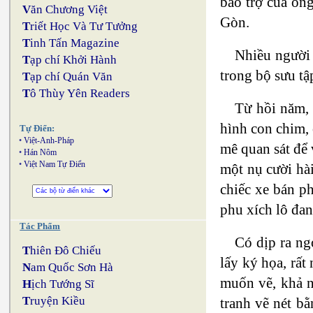
bảo trợ của ông
V
ăn Chương Việt
Gòn.
T
riết Học Và Tư Tưởng
T
inh Tấn Magazine
Nhiều người 
T
ạp chí Khởi Hành
trong bộ sưu t
T
ạp chí Quán Văn
T
ô Thùy Yên Readers
Từ hồi năm, 
hình con chim, 
Tự Điển:
•
Việt-Anh-Pháp
mê quan sát để 
•
Hán Nôm
•
Việt Nam Tự Điển
một nụ cười hài
chiếc xe bán p
phu xích lô đan
Tác Phẩm
Có dịp ra ng
T
hiên Đô Chiếu
lấy ký họa, rất
N
am Quốc Sơn Hà
muốn vẽ, khả n
H
ịch Tướng Sĩ
T
ruyện Kiều
tranh vẽ nét bằ