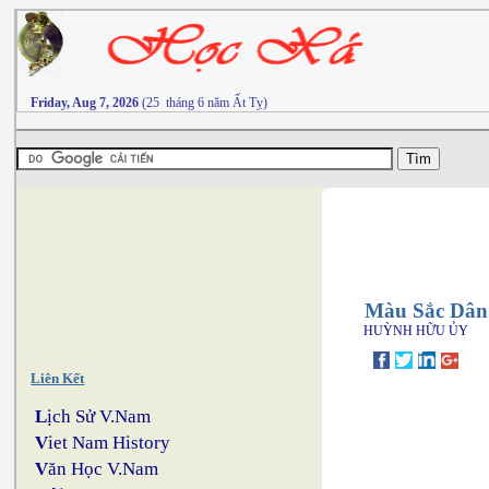
Friday, Aug 7, 2026
(25 tháng 6 năm Ất Tỵ)
Màu Sắc Dân
HUỲNH HỮU ỦY
Liên Kết
L
ịch Sử V.Nam
V
iet Nam History
V
ăn Học V.Nam