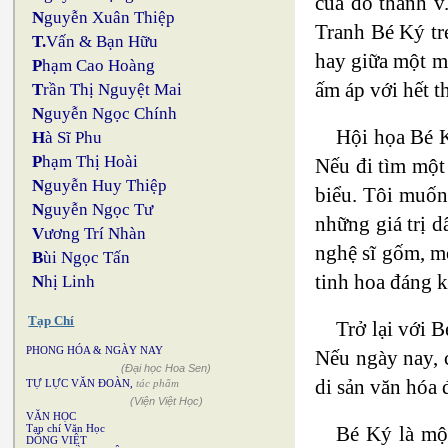
của đô thành v.
N
guyễn Xuân Thiệp
Tranh Bé Ký tre
T.
Vấn & Bạn Hữu
hay giữa một má
P
hạm Cao Hoàng
ấm áp với hết t
T
rần Thị Nguyệt Mai
N
guyễn Ngọc Chính
Hội họa Bé K
H
à Sĩ Phu
P
hạm Thị Hoài
Nếu đi tìm một 
N
guyễn Huy Thiệp
biểu. Tôi muốn
N
guyễn Ngọc Tư
những giá trị d
V
ương Trí Nhàn
nghệ sĩ gốm, mộ
B
ùi Ngọc Tấn
tinh hoa đáng k
N
hị Linh
Tạp Chí
Trở lại với 
PHONG HÓA & NGÀY NAY
Nếu ngày nay, c
(Đại học Hoa Sen)
di sản văn hóa 
TỰ LỰC VĂN ĐOÀN
,
tác phẩm
(Viện Việt Học)
VĂN HỌC
Bé Ký là một
Tạp chí Văn Học
DÒNG VIỆT