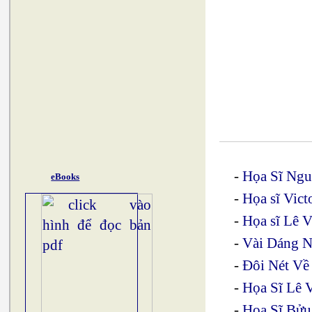
-
Họa Sĩ Ngu
eBooks
-
Họa sĩ Vict
-
Họa sĩ Lê 
-
Vài Dáng N
-
Đôi Nét Về
-
Họa Sĩ Lê 
-
Họa Sĩ Bửu