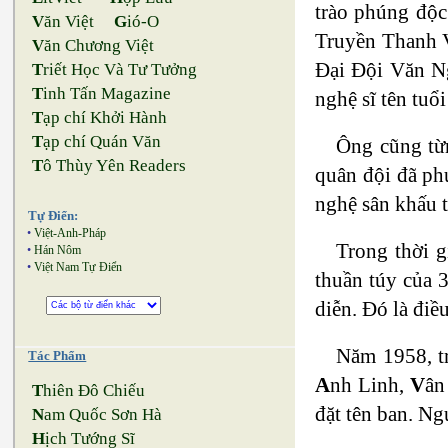
trào phúng độc
V
ăn Việt
G
ió-O
Truyền Thanh V
V
ăn Chương Việt
Đại Đội Văn Ng
T
riết Học Và Tư Tưởng
T
inh Tấn Magazine
nghệ sĩ tên tuổi
T
ạp chí Khởi Hành
T
ạp chí Quán Văn
Ông cũng từ
T
ô Thùy Yên Readers
quân đội đã phụ
nghệ sân khấu t
Tự Điển:
•
Việt-Anh-Pháp
Trong thời 
•
Hán Nôm
•
Việt Nam Tự Điển
thuần túy của 3
diễn. Đó là điề
Năm 1958, tr
Tác Phẩm
A
nh Linh,
V
ân
T
hiên Đô Chiếu
đặt tên ban. Ng
N
am Quốc Sơn Hà
H
ịch Tướng Sĩ