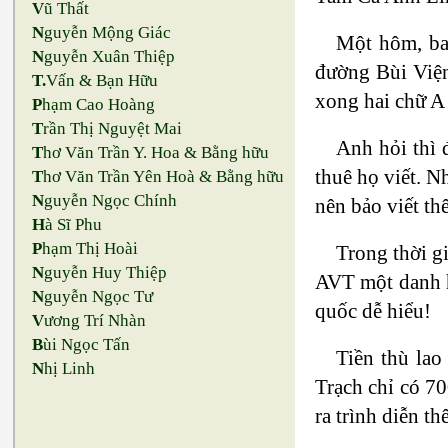
V
ũ Thất
N
guyễn Mộng Giác
Một hôm, ba
N
guyễn Xuân Thiệp
đường Bùi Viện
T.
Vấn & Bạn Hữu
xong hai chữ A
P
hạm Cao Hoàng
T
rần Thị Nguyệt Mai
Anh hỏi thì 
T
hơ Văn Trần Y. Hoa & Bằng hữu
thuê họ viết. N
T
hơ Văn Trần Yên Hoà & Bằng hữu
N
guyễn Ngọc Chính
nên bảo viết th
H
à Sĩ Phu
P
hạm Thị Hoài
Trong thời g
N
guyễn Huy Thiệp
AVT một danh h
N
guyễn Ngọc Tư
quốc dễ hiểu!
V
ương Trí Nhàn
B
ùi Ngọc Tấn
Tiền thù lao
N
hị Linh
Trạch chỉ có 70
ra trình diễn t