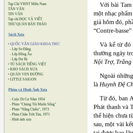
Với bài Tam 
Tạp Chí VHNT Miền Nam
TÂN VĂN
một nhạc phẩm 
TIN VĂN
Tạp chí ĐỌC VÀ VIẾT
giả hôm đó, phầ
THƯ QUÁN BẢN THẢO
“Contre-basse” 
Sách Xưa
Và kể từ đó
• QUỐC VĂN GIÁO KHOA THƯ:
-
Lớp Sơ Đẳng
thường ngày tro
-
Lớp Đồng Ấu
-
Lớp Dự Bị
Nội Trợ, Trắng
•
TỦ SÁCH TIẾNG VIỆT
•
KHO SÁCH XƯA
Ngoài những 
•
QUÁN VEN ĐƯỜNG
•
LITTLE SAIGON
là
Huynh Đệ Ch
Phim và Hình Ảnh Xưa
Từ đó, ban A
-
Cuộc Di Cư Năm 1954
-
Phim "Chúng Tôi Muốn Sống"
Phát thanh và 
-
Phim "Nắng Chiều", 1973
thể hiện chưa t
-
Phim Chân Trời Tím, 1971
-
Hình ảnh xưa
sau, một vài k
tại được bao lâu