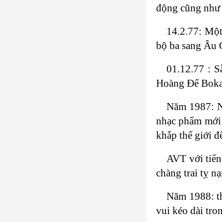
động cũng như 
14.2.77: Một
bộ ba sang Âu 
01.12.77 : S
Hoàng Đế Boka
Năm 1987: Nh
nhạc phẩm mới
khắp thế giới đ
AVT với tiến
chàng trai tỵ 
Năm 1988: th
vui kéo dài tro