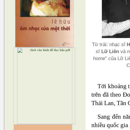
Từ trái: nhạc sĩ
H
sĩ
Lữ Liên
và n
home” của Lữ Li
C
Tới khoảng t
trên đã theo Đ
Thái Lan, Tân G
Sang đến năm
nhiều quốc gia