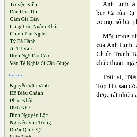
Anh Linh là 
T
ruyện Kiều
Đ
ào Hoa Thi
ban Ca của Đại
C
ầm Giả Dẫn
có một số bài p
C
ung Oán Ngâm Khúc
C
hinh Phụ Ngâm
Một trong nh
T
ỳ Bà Hành
của Anh Linh l
A
i Tư Vãn
Chiến Tranh T
B
ình Ngô Đại Cáo
chấp thuận nga
V
ăn Tế Nghĩa Sĩ Cần Giuộc
Tác Giả
Trái lại, “N
Top Hit sau đó
N
guyễn Văn Vĩnh
H
ồ Biểu Chánh
được rất nhiều 
P
han Khôi
B
ích Khê
B
ình Nguyên Lộc
N
guyễn Văn Trung
D
oãn Quốc Sỹ