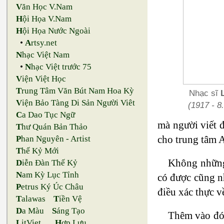
V
ăn Học V.Nam
H
ội Họa V.Nam
H
ội Họa Nước Ngoài
•
A
rtsy.net
N
hạc Việt Nam
•
N
hạc Việt trước 75
V
iện Việt Học
T
rung Tâm Văn Bút Nam Hoa Kỳ
Nhạc sĩ
V
iện Bảo Tàng Di Sản Người Viêt
(1917 - 8.
C
a Dao Tục Ngữ
mà người viết đ
T
hư Quán Bản Thảo
cho trung tâm 
P
han Nguyên - Artist
T
hế Kỷ Mới
Không những 
D
iễn Đàn Thế Kỷ
N
am Kỳ Lục Tỉnh
có được cũng n
P
etrus Ký Úc Châu
điều xác thực v
T
alawas
T
iền Vệ
D
a Màu
S
áng Tạo
Thêm vào đó,
L
itViet
H
ợp Lưu