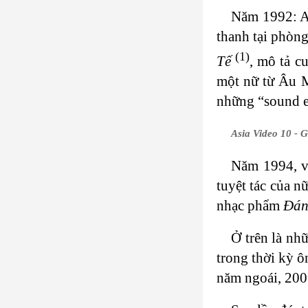
Năm 1992: AV
thanh tại phòn
(1)
Tế
, mô tả c
một nữ từ Âu M
những “sound ef
Asia Video 10 - G
Năm 1994, và
tuyệt tác của n
nhạc phẩm
Đán
Ở trên là nh
trong thời kỳ ô
năm ngoái, 200