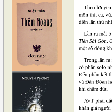
Theo lời yêu
môn thi, ca, vũ
diễn lần thứ nhấ
Lần ra mắt ở
Tiên Sài Gòn, 
một số đông khá
Trong lần ra
có phần solo n
Đến phần kết th
và Đàn Đỏan ha
khi chấm dứt.
AVT phải dắt
khán giả người