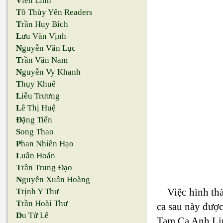
V
iên Linh
T
ô Thùy Yên Readers
T
rần Huy Bích
L
ưu Văn Vịnh
N
guyễn Văn Lục
T
rần Văn Nam
N
guyễn Vy Khanh
T
hụy Khuê
L
iễu Trương
L
ê Thị Huệ
Đ
ặng Tiến
S
ong Thao
P
han Nhiên Hạo
L
uân Hoán
T
rần Trung Đạo
N
guyễn Xuân Hoàng
Việc hình th
T
rịnh Y Thư
T
rần Hoài Thư
ca sau này được
D
u Tử Lê
Tam Ca Anh Lin