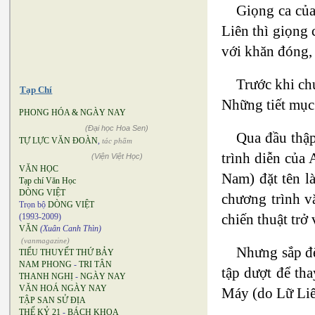
Giọng ca của
Liên thì giọng 
với khăn đóng, 
Trước khi ch
Tạp Chí
Những tiết mục 
PHONG HÓA & NGÀY NAY
(Đại học Hoa Sen)
Qua đầu thập
TỰ LỰC VĂN ĐOÀN
,
tác phẩm
trình diễn của
(Viện Việt Học)
VĂN HỌC
Nam) đặt tên l
Tạp chí Văn Học
DÒNG VIỆT
chương trình v
Trọn bộ
DÒNG VIỆT
chiến thuật trở
(1993-2009)
VĂN
(Xuân Canh Thìn)
(vanmagazine)
Nhưng sắp đế
TIỂU THUYẾT THỨ BẢY
NAM PHONG
-
TRI TÂN
tập dượt để th
THANH NGHỊ
-
NGÀY NAY
VĂN HOÁ NGÀY NAY
Máy (do Lữ Liê
TẬP SAN SỬ ĐỊA
THẾ KỶ 21
-
BÁCH KHOA