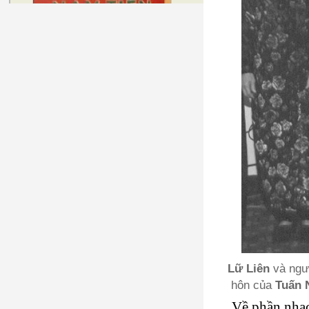
Lữ Liên
và ngườ
hôn của
Tuấn 
Về phần nhạc 