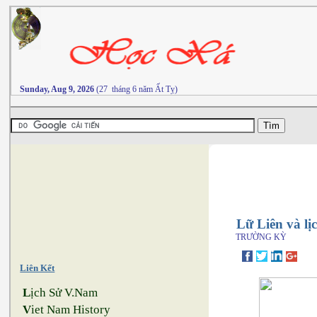
Sunday, Aug 9, 2026
(27 tháng 6 năm Ất Tỵ)
Lữ Liên và lị
TRƯỜNG KỲ
Liên Kết
L
ịch Sử V.Nam
V
iet Nam History