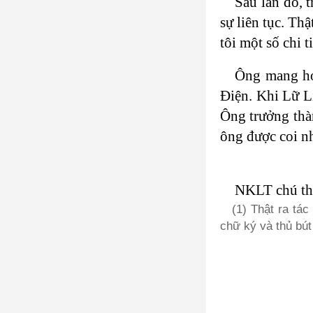
Sau lần đó, 
sự liên tục. Th
tôi một số chi 
Ông mang họ 
Điện. Khi Lữ L
Ông trưởng thà
ông được coi n
NKLT chú th
(1) Thật ra tác
chữ ký và thủ bút