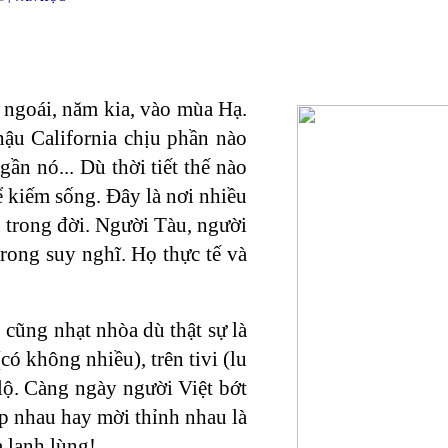
 ngoái, năm kia, vào mùa Hạ.
ậu California chịu phần nào
ần nó... Dù thời tiết thế nào
để kiếm sống. Đây là nơi nhiều
 trong đời. Người Tàu, người
rong suy nghĩ. Họ thực tế và
 cũng nhạt nhòa dù thật sự là
(có không nhiều), trên tivi (lu
lộ. Càng ngày người Việt bớt
ặp nhau hay mời thỉnh nhau là
à lạnh lùng!