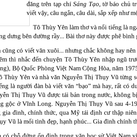
đăng trên tạp chí
Sáng Tạo
, tờ báo chủ 
viết vậy, câu ngắn, câu dài, sắp xếp như mộ
Tô Thùy Yên làm thơ và nổi tiếng là nga
ng dưng bên đường rầy... Bài thơ này được phê bình 
cũng có viết văn xuôi... nhưng chắc không hay nên
êm thì nhắc đến chuyện Tô Thùy Yên nhập ngũ trư
ng), Bộ Quốc Phòng Việt Nam Cộng Hòa, năm 1975 lên
Tô Thùy Yên và nhà văn Nguyễn Thị Thụy Vũ từng s
ếng là người đàn bà viết văn “bạo” mà hay, rất có
yễn Thị Thụy Vũ được tái bản trong nước, không bị
 gộc ở Vĩnh Long. Nguyễn Thị Thụy Vũ sau 4-1975
gia đình, chính thức, qua Mỹ tái định cư thập niên
y Vũ là mối tình đẹp, hạnh phúc... Gia đình chính
 có chỗ đứng ổn định trong văn học sử Việt Nam v