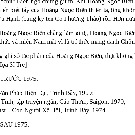
 “chú” Biên ngó chừng giùm. Khi Hoàng Ngọc Biên 
hiến biết tẩy của Hoàng Ngọc Biên thiên tả, ông kh
Vũ Hạnh (cũng ký tên Cô Phương Thảo) rồi. Hơn nữ
h Hoàng Ngọc Biên chẳng làm gì tệ, Hoàng Ngọc Bi
í thức và miền Nam mất vì lũ trí thức mang danh Ch
g ghi số tác phẩm của Hoàng Ngọc Biên, thật không
Họa Sĩ Trẻ]
TRƯỚC 1975:
ăn Pháp Hiện Đại, Trình Bầy, 1969;
Tỉnh, tập truyện ngắn, Cảo Thơm, Saigon, 1970;
ust – Con Người Xã Hội, Trình Bày, 1974
SAU 1975: