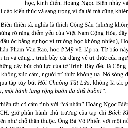
học, kinh điển. Hoàng Ngọc Biên nhảy vào
i dào kiến thức và sang trọng vì đa tài mà cũng khiê
iên thiên tả, nghĩa là thích Cộng Sản (nhưng không 
hứng rõ ràng điểm yếu của Việt Nam Cộng Hòa, đây đ
ầu óc bằng sự học vì trường học không nhiều), Ho
âu Phạm Văn Rao, học ở Mỹ về, lập ra. Tờ báo này 
n trí và cũng... trình bầy cái dáng vẻ trí thức của 
hững cây bút chủ lực của tờ Trình Bày đều là Công 
 không xúc cảm, người trí thức không ưa. Nó sống đ
qua tập tùy bút
Hồi Chuông Tắt Lửa
, không là tác
ta, một hành lang rộng buồn da diết buồn!”
.
iến rất có cảm tình với “cá nhân” Hoàng Ngọc Biên
H, giữ phần hành chủ trương của tạp chí
Bách K
n như chỗ thân thuộc. Ông Bà Võ Phiến với một nửa