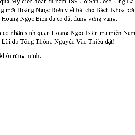
qua Mỹ diện đoàn tụ năm 1993, ở San José, Ông Bà
ông mời Hoàng Ngọc Biên viết bài cho Bách Khoa bở
a Hoàng Ngọc Biên đã có đất đứng vững vàng.
ên có nhân sinh quan Hoàng Ngọc Biên mà miền Nam 
ồn Lùi do Tổng Thống Nguyễn Văn Thiệu đặt!
 khỏi rùng mình: