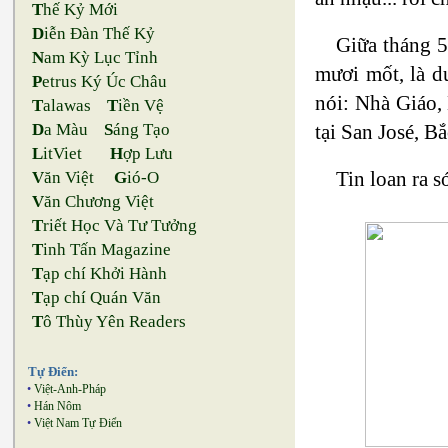
T
hế Kỷ Mới
D
iễn Đàn Thế Kỷ
Giữa tháng 5
N
am Kỳ Lục Tỉnh
mươi mốt, là d
P
etrus Ký Úc Châu
nói: Nhà Giáo
T
alawas
T
iền Vệ
tại San José, Bắ
D
a Màu
S
áng Tạo
L
itViet
H
ợp Lưu
Tin loan ra 
V
ăn Việt
G
ió-O
V
ăn Chương Việt
T
riết Học Và Tư Tưởng
T
inh Tấn Magazine
T
ạp chí Khởi Hành
T
ạp chí Quán Văn
T
ô Thùy Yên Readers
Tự Điển:
•
Việt-Anh-Pháp
•
Hán Nôm
•
Việt Nam Tự Điển