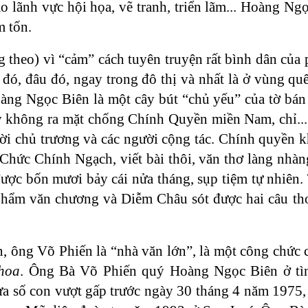
 lãnh vực hội họa, vẽ tranh, triển lãm... Hoàng Ng
m tốn.
theo) vì “cảm” cách tuyên truyện rất bình dân của p
ó, đâu đó, ngay trong đô thị và nhất là ở vùng qu
àng Ngọc Biên là một cây bút “chủ yếu” của tờ bá
không ra mặt chống Chính Quyền miền Nam, chỉ... 
người chủ trương và các người cộng tác. Chính quyền
Chức Chính Ngạch, viết bài thôi, văn thơ làng nhàng
ược bốn mươi bảy cái nửa tháng, sụp tiệm tự nhiên
 phẩm văn chương và Diễm Châu sót được hai câu th
, ông Võ Phiến là “nhà văn lớn”, là một công chức 
hoa
. Ông Bà Võ Phiến quý Hoàng Ngọc Biên ở tì
 số con vượt gấp trước ngày 30 tháng 4 năm 1975, 