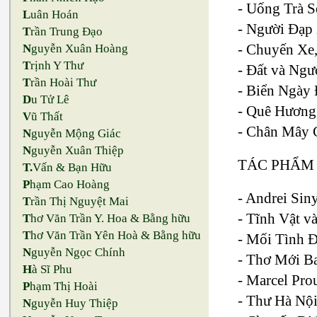
- Uống Trà S
L
uân Hoán
- Người Đạp
T
rần Trung Đạo
- Chuyến Xe,
N
guyễn Xuân Hoàng
T
rịnh Y Thư
- Đất và Ngư
T
rần Hoài Thư
- Biển Ngày 
D
u Tử Lê
- Quê Hương,
V
ũ Thất
- Chân Mây C
N
guyễn Mộng Giác
N
guyễn Xuân Thiệp
TÁC PHẨM 
T.
Vấn & Bạn Hữu
P
hạm Cao Hoàng
- Andrei Sin
T
rần Thị Nguyệt Mai
- Tĩnh Vật v
T
hơ Văn Trần Y. Hoa & Bằng hữu
T
hơ Văn Trần Yên Hoà & Bằng hữu
- Mối Tình Đ
N
guyễn Ngọc Chính
- Thơ Mới Ba
H
à Sĩ Phu
- Marcel Pro
P
hạm Thị Hoài
- Thư Hà Nội
N
guyễn Huy Thiệp