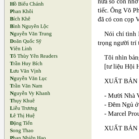
nửa số con nhờ
H
ồ Biểu Chánh
tiếc. Ông Võ P
P
han Khôi
đã có con cọp 
B
ích Khê
B
ình Nguyên Lộc
Nói chí tìn
N
guyễn Văn Trung
D
oãn Quốc Sỹ
trọng người tr
V
iên Linh
T
ô Thùy Yên Readers
Tôi nhìn bản
T
rần Huy Bích
[tư liệu Hội 
L
ưu Văn Vịnh
N
guyễn Văn Lục
XUẤT BẢN 
T
rần Văn Nam
N
guyễn Vy Khanh
- Mười Nhà V
T
hụy Khuê
- Đêm Ngủ ở 
L
iễu Trương
- Marcel Pro
L
ê Thị Huệ
Đ
ặng Tiến
XUẤT BẢN 
S
ong Thao
P
han Nhiên Hạo