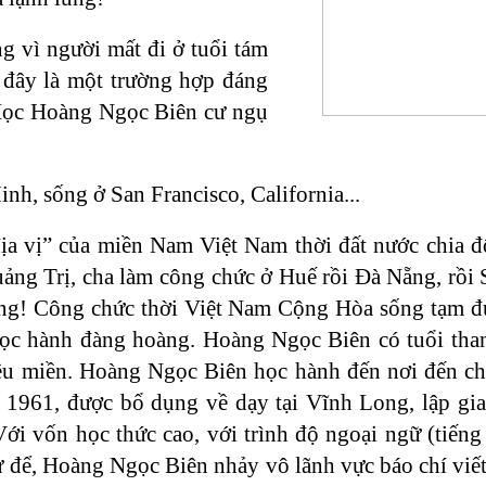
g vì người mất đi ở tuổi tám
ì đây là một trường hợp đáng
Học Hoàng Ngọc Biên cư ngụ
nh, sống ở San Francisco, California...
ịa vị” của miền Nam Việt Nam thời đất nước chia đ
ng Trị, cha làm công chức ở Huế rồi Đà Nẵng, rồi 
ưởng! Công chức thời Việt Nam Cộng Hòa sống tạm đủ
học hành đàng hoàng. Hoàng Ngọc Biên có tuổi tha
iều miền. Hoàng Ngọc Biên học hành đến nơi đến ch
961, được bổ dụng về dạy tại Vĩnh Long, lập gia 
i vốn học thức cao, với trình độ ngoại ngữ (tiếng
ư để, Hoàng Ngọc Biên nhảy vô lãnh vực báo chí viết