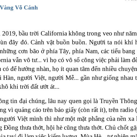
 Vàng Vỗ Cánh
2019, bầu trời California không trong veo như năm
ùn đây đó. Cảnh vật buồn buồn. Người ta nói khí h
hững cơn bão ở phía Tây, phía Nam, các tiểu bang g
ornia vẫn vô tư... vì họ có vô số công việc phải làm 
u có để hưởng nhàn, họ ít quan tâm đến nhiều chuyện
i Hàn, người Việt, người Mễ... gần như giống nhau t
hô khi trời đất ướt át...
ông tin đại chúng, lâu nay quen gọi là Truyền Thông
g vì quảng cáo trên báo giấy (còn rất ít), trên radio 
 người Việt mình thì như một mặt phẳng của nền xa 
 Đồng thưa thớt, hội hè cũng thưa thớt. Chủ chốt g
chia tay| đi làm việc kiếm luơng. Mùa Hè... tự nhiên m