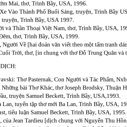
ớm Mai, thơ, Trình Bầy, USA, 1996.
 Xe Vào Thành Phố Buổi Sáng, truyện, Trình Bầy U
 truyện, Trình Bầy, USA 1997.
ời và Thần Thoại Việt Nam, thơ, Trình Bầy, USA, 19
Đêm, thơ, Trình Bầy, USA, 1999.
 Người Về [hai đoản văn viết theo một tấm tranh d
uối Trời, thơ, [in chung với thơ Đỗ Trung Quân và
DỊCH:
yavski: Thơ Pasternak, Con Người và Tác Phẩm, Nx
à Những bài Thơ Khác, thơ Joseph Brodsky, Thuận H
ầu, truyện Samuel Beckett, Trình Bầy, USA,1993.
 Lan, tuyển tập thơ mới Ba Lan, Trình Bầy, USA, 19
ust, tiểu luận Samuel Beckett, Trình Bầy, USA, 1995.
, của Jean Tardieu [dịch chung với Nguyễn Thu Hồn