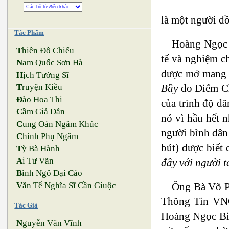
là một người dồ
Tác Phẩm
Hoàng Ngọc B
T
hiên Đô Chiếu
tế và nghiệm c
N
am Quốc Sơn Hà
được mở mang đ
H
ịch Tướng Sĩ
Bầy
do Diễm Ch
T
ruyện Kiều
Đ
ào Hoa Thi
của trình độ dâ
C
ầm Giả Dẫn
nó vì hầu hết n
C
ung Oán Ngâm Khúc
người bình dân
C
hinh Phụ Ngâm
bút) được biết 
T
ỳ Bà Hành
A
i Tư Vãn
đây với người 
B
ình Ngô Đại Cáo
Ông Bà Võ Ph
V
ăn Tế Nghĩa Sĩ Cần Giuộc
Thông Tin VNC
Tác Giả
Hoàng Ngọc Biê
N
guyễn Văn Vĩnh