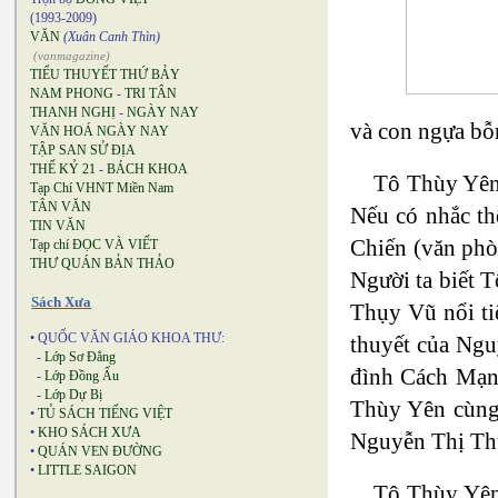
(1993-2009)
VĂN
(Xuân Canh Thìn)
(vanmagazine)
TIỂU THUYẾT THỨ BẢY
NAM PHONG
-
TRI TÂN
THANH NGHỊ
-
NGÀY NAY
và con ngựa bỗ
VĂN HOÁ NGÀY NAY
TẬP SAN SỬ ĐỊA
THẾ KỶ 21
-
BÁCH KHOA
Tô Thùy Yên 
Tạp Chí VHNT Miền Nam
TÂN VĂN
Nếu có nhắc th
TIN VĂN
Chiến (văn phò
Tạp chí ĐỌC VÀ VIẾT
THƯ QUÁN BẢN THẢO
Người ta biết 
Sách Xưa
Thụy Vũ nổi ti
• QUỐC VĂN GIÁO KHOA THƯ:
thuyết của Ngu
-
Lớp Sơ Đẳng
đình Cách Mạng
-
Lớp Đồng Ấu
-
Lớp Dự Bị
Thùy Yên cùng 
•
TỦ SÁCH TIẾNG VIỆT
•
KHO SÁCH XƯA
Nguyễn Thị Thụ
•
QUÁN VEN ĐƯỜNG
•
LITTLE SAIGON
Tô Thùy Yên