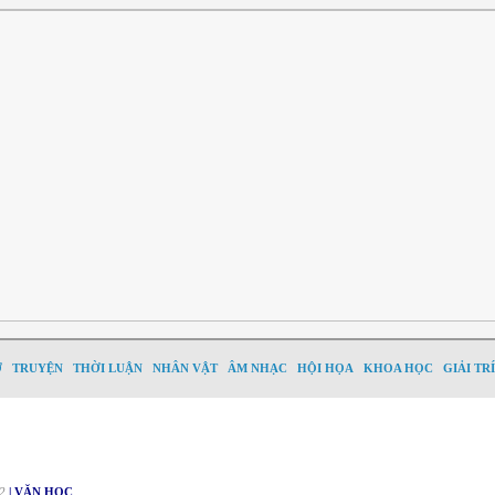
Ơ
TRUYỆN
THỜI LUẬN
NHÂN VẬT
ÂM NHẠC
HỘI HỌA
KHOA HỌC
GIẢI TRÍ
2
| VĂN HỌC