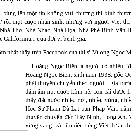
, bùng lên một tin không vui, thường thì bình thườn
ư rồi một cuộc nhân sinh, nhưng với người Việt th
, Nhà Thơ, Nhà Nhạc, Nhà Họa, Nhà Phê Bình Văn 
c Califorrnia... qua đời vì bệnh già.
sớm nhất thấy trên Facebook của thi sĩ Vương Ngọc Mi
Hoàng Ngọc Biên là người có nhiều "đ
Hoàng Ngọc Biên, sinh năm 1938, gốc Quả
phải thuyên chuyển theo người... gia tr
đảm ấm no, được kính nể, con cái được 
thấy đất nước nhiều nơi, nhiều vùng, nh
Học Sư Phạm Đà Lạt ban Pháp Văn, năm 1
thuyên chuyển đến Tây Ninh, Long An. Vớ
vững vàng, và dĩ nhiên tiếng Việt dự ăn d