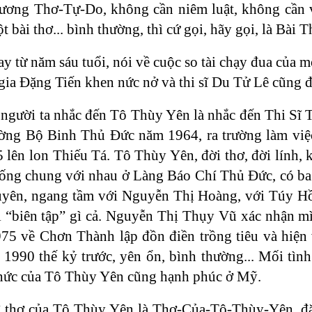
trương Thơ-Tự-Do, không cần niêm luật, không cần 
t bài thơ... bình thường, thì cứ gọi, hãy gọi, là Bài T
y từ năm sáu tuổi, nói về cuộc so tài chạy đua của m
gia Đặng Tiến khen nức nở và thi sĩ Du Tử Lê cũng đ
 người ta nhắc đến Tô Thùy Yên là nhắc đến Thi Sĩ 
ờng Bộ Binh Thủ Đức năm 1964, ra trường làm việ
 lon Thiếu Tá. Tô Thùy Yên, đời thơ, đời lính, kh
ống chung với nhau ở Làng Báo Chí Thủ Đức, có ba
 duyên, ngang tầm với Nguyễn Thị Hoàng, với Túy H
 “biên tập” gì cả. Nguyễn Thị Thụy Vũ xác nhận mì
 về Chơn Thành lập đồn điền trồng tiêu và hiện 
 1990 thế kỷ trước, yên ổn, bình thường... Mối tì
 thức của Tô Thùy Yên cũng hạnh phúc ở Mỹ.
ì thơ của Tô Thùy Yên là Thơ-Của-Tô-Thùy-Yên, đặc