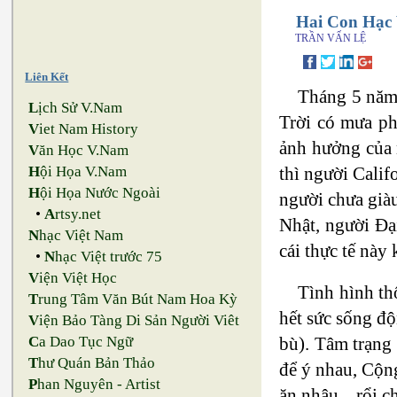
Hai Con Hạc
TRẦN VẤN LỆ
Liên Kết
Tháng 5 năm 
L
ịch Sử V.Nam
Trời có mưa ph
V
iet Nam History
ảnh hưởng của n
V
ăn Học V.Nam
thì người Calif
H
ội Họa V.Nam
H
ội Họa Nước Ngoài
người chưa già
•
A
rtsy.net
Nhật, người Đạ
N
hạc Việt Nam
cái thực tế này k
•
N
hạc Việt trước 75
V
iện Việt Học
Tình hình th
T
rung Tâm Văn Bút Nam Hoa Kỳ
hết sức sống độn
V
iện Bảo Tàng Di Sản Người Viêt
bù). Tâm trạng
C
a Dao Tục Ngữ
T
hư Quán Bản Thảo
để ý nhau, Cộng
P
han Nguyên - Artist
ăn nhậu... rổi 