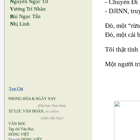
- Chuyến Đi 
N
guyễn Ngọc Tư
V
ương Trí Nhàn
- DJINN, tru
B
ùi Ngọc Tấn
N
hị Linh
Đó, một “rừn
Đó, một cái 
Tôi thật tìn
Một người trí
Tạp Chí
PHONG HÓA & NGÀY NAY
(Đại học Hoa Sen)
TỰ LỰC VĂN ĐOÀN
,
tác phẩm
(Viện Việt Học)
VĂN HỌC
Tạp chí Văn Học
DÒNG VIỆT
Trọn bộ
DÒNG VIỆT