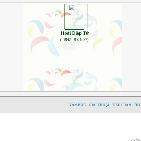
Hoài Điệp Tử
(..1942 - 9.8.1987)
VĂN HỌC
GIAI THOẠI
TIỂU LUÂN
TH
3-3-202