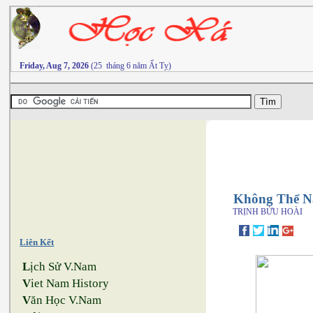
Friday, Aug 7, 2026
(25 tháng 6 năm Ất Tỵ)
Không Thể N
TRỊNH BỬU HOÀI
Liên Kết
L
ịch Sử V.Nam
V
iet Nam History
V
ăn Học V.Nam