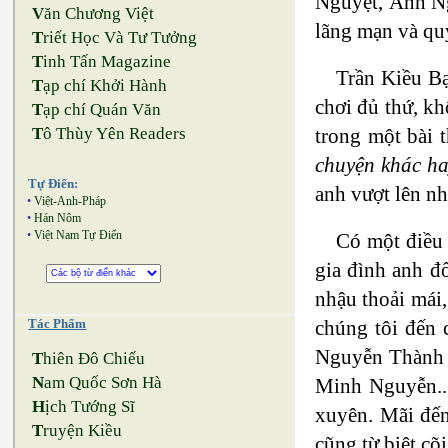
Nguyệt, Ánh Ng
V
ăn Chương Việt
lãng mạn và qu
T
riết Học Và Tư Tưởng
T
inh Tấn Magazine
Trần Kiều Bạ
T
ạp chí Khởi Hành
chơi đủ thứ, kh
T
ạp chí Quán Văn
trong một bài t
T
ô Thùy Yên Readers
chuyện khác ha
Tự Điển:
anh vượt lên nh
•
Việt-Anh-Pháp
•
Hán Nôm
•
Việt Nam Tự Điển
Có một điều 
gia đình anh đ
nhậu thoải mái,
chúng tôi đến
Tác Phẩm
Nguyễn Thành 
T
hiên Đô Chiếu
N
am Quốc Sơn Hà
Minh Nguyễn...
H
ịch Tướng Sĩ
xuyên. Mãi đến
T
ruyện Kiều
cũng từ biệt cõ