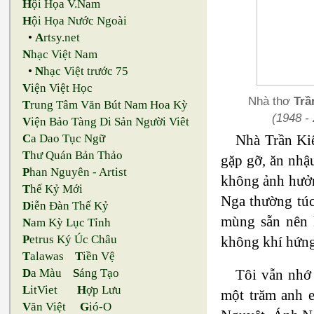
H
ội Họa V.Nam
H
ội Họa Nước Ngoài
•
A
rtsy.net
N
hạc Việt Nam
•
N
hạc Việt trước 75
V
iện Việt Học
Nhà thơ
Trầ
T
rung Tâm Văn Bút Nam Hoa Kỳ
(1948 - 
V
iện Bảo Tàng Di Sản Người Viêt
Nhà Trần Kiê
C
a Dao Tục Ngữ
T
hư Quán Bản Thảo
gặp gỡ, ăn nhậ
P
han Nguyên - Artist
không ảnh hưởn
T
hế Kỷ Mới
Nga thường túc
D
iễn Đàn Thế Kỷ
mùng sẵn nên k
N
am Kỳ Lục Tỉnh
P
etrus Ký Úc Châu
không khí hứng
T
alawas
T
iền Vệ
Tôi vẫn nhớ 
D
a Màu
S
áng Tạo
L
itViet
H
ợp Lưu
một trăm anh 
V
ăn Việt
G
ió-O