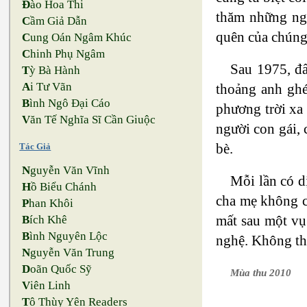
Đ
ào Hoa Thi
thăm những ngư
C
ầm Giả Dẫn
quên của chúng 
C
ung Oán Ngâm Khúc
C
hinh Phụ Ngâm
Sau 1975, đấ
T
ỳ Bà Hành
A
i Tư Vãn
thoảng anh ghé
B
ình Ngô Đại Cáo
phương trời xa 
V
ăn Tế Nghĩa Sĩ Cần Giuộc
người con gái, 
bè.
Tác Giả
N
guyễn Văn Vĩnh
Mỗi lần có dị
H
ồ Biểu Chánh
cha mẹ không c
P
han Khôi
mất sau một vụ
B
ích Khê
B
ình Nguyên Lộc
nghệ. Không th
N
guyễn Văn Trung
D
oãn Quốc Sỹ
Mùa thu 2010
V
iên Linh
T
ô Thùy Yên Readers