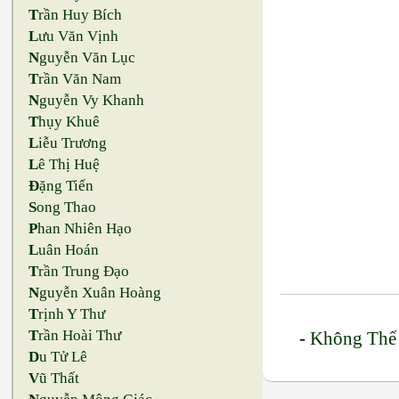
T
rần Huy Bích
L
ưu Văn Vịnh
N
guyễn Văn Lục
T
rần Văn Nam
N
guyễn Vy Khanh
T
hụy Khuê
L
iễu Trương
L
ê Thị Huệ
Đ
ặng Tiến
S
ong Thao
P
han Nhiên Hạo
L
uân Hoán
T
rần Trung Đạo
N
guyễn Xuân Hoàng
T
rịnh Y Thư
T
rần Hoài Thư
-
Không Thể
D
u Tử Lê
V
ũ Thất