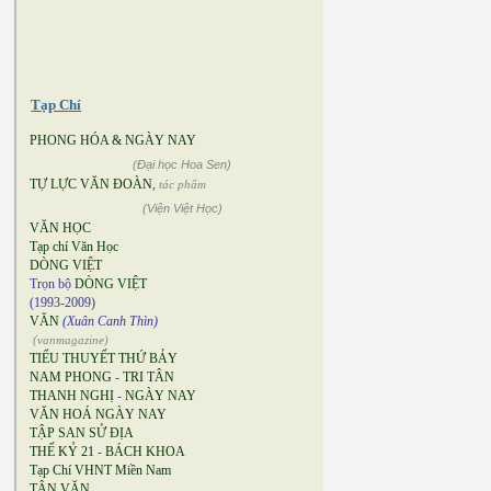
Tạp Chí
PHONG HÓA & NGÀY NAY
(Đại học Hoa Sen)
TỰ LỰC VĂN ĐOÀN
,
tác phẩm
(Viện Việt Học)
VĂN HỌC
Tạp chí Văn Học
DÒNG VIỆT
Trọn bộ
DÒNG VIỆT
(1993-2009)
VĂN
(Xuân Canh Thìn)
(vanmagazine)
TIỂU THUYẾT THỨ BẢY
NAM PHONG
-
TRI TÂN
THANH NGHỊ
-
NGÀY NAY
VĂN HOÁ NGÀY NAY
TẬP SAN SỬ ĐỊA
THẾ KỶ 21
-
BÁCH KHOA
Tạp Chí VHNT Miền Nam
TÂN VĂN