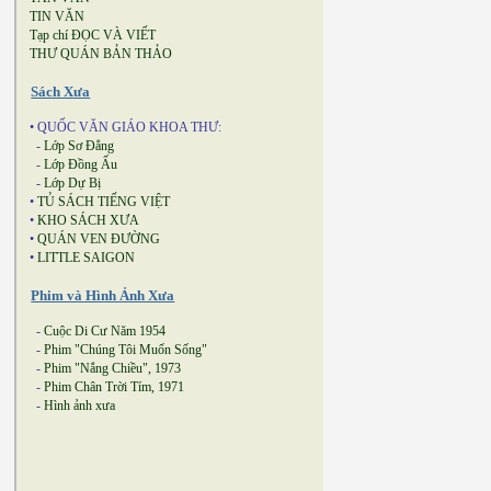
TIN VĂN
Tạp chí ĐỌC VÀ VIẾT
THƯ QUÁN BẢN THẢO
Sách Xưa
• QUỐC VĂN GIÁO KHOA THƯ:
-
Lớp Sơ Đẳng
-
Lớp Đồng Ấu
-
Lớp Dự Bị
•
TỦ SÁCH TIẾNG VIỆT
•
KHO SÁCH XƯA
•
QUÁN VEN ĐƯỜNG
•
LITTLE SAIGON
Phim và Hình Ảnh Xưa
-
Cuộc Di Cư Năm 1954
-
Phim "Chúng Tôi Muốn Sống"
-
Phim "Nắng Chiều", 1973
-
Phim Chân Trời Tím, 1971
-
Hình ảnh xưa