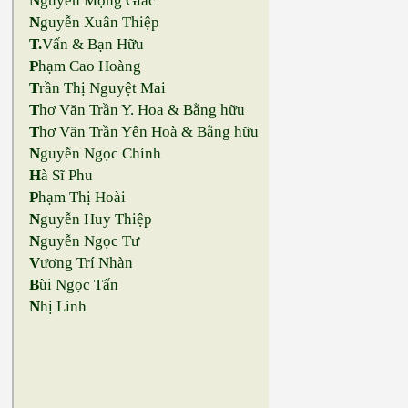
N
guyễn Mộng Giác
N
guyễn Xuân Thiệp
T.
Vấn & Bạn Hữu
P
hạm Cao Hoàng
T
rần Thị Nguyệt Mai
T
hơ Văn Trần Y. Hoa & Bằng hữu
T
hơ Văn Trần Yên Hoà & Bằng hữu
N
guyễn Ngọc Chính
H
à Sĩ Phu
P
hạm Thị Hoài
N
guyễn Huy Thiệp
N
guyễn Ngọc Tư
V
ương Trí Nhàn
B
ùi Ngọc Tấn
N
hị Linh