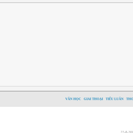
VĂN HỌC
GIAI THOẠI
TIỂU LUÂN
TH
22-8-20