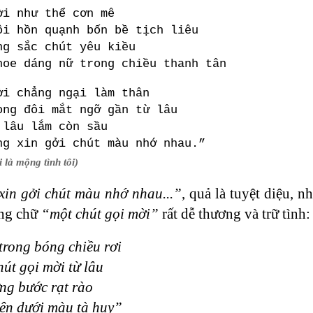
ời như thể cơn mê
ôi hồn quạnh bốn bề tịch liêu
ng sắc chút yêu kiều
hoe dáng nữ trong chiều thanh tân
ời chẳng ngại làm thân
ong đôi mắt ngỡ gần từ lâu
 lâu lắm còn sầu
ng xin gởi chút màu nhớ nhau.”
 là mộng tình tôi)
in gởi chút màu nhớ nhau...”
, quả là tuyệt diệu, 
ùng chữ
“một chút gọi mời”
rất dễ thương và trữ tình:
rong bóng chiều rơi
hút gọi mời từ lâu
ng bước rạt rào
ện dưới màu tà huy”