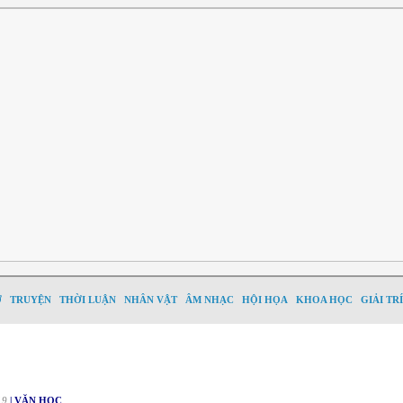
Ơ
TRUYỆN
THỜI LUẬN
NHÂN VẬT
ÂM NHẠC
HỘI HỌA
KHOA HỌC
GIẢI TRÍ
19
| VĂN HỌC