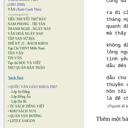
cũng đủ
(1993-2009)
VĂN
(Xuân Canh Thìn)
ra đi c
(vanmagazine)
tháng n
TIỂU THUYẾT THỨ BẢY
NAM PHONG
-
TRI TÂN
quanh đ
THANH NGHỊ
-
NGÀY NAY
mà thấy
VĂN HOÁ NGÀY NAY
TẬP SAN SỬ ĐỊA
THẾ KỶ 21
-
BÁCH KHOA
không đ
Tạp Chí VHNT Miền Nam
lòng ng
TÂN VĂN
TIN VĂN
tình yê
Tạp chí ĐỌC VÀ VIẾT
dẫu đến
THƯ QUÁN BẢN THẢO
dẫu cho
Sách Xưa
thuyền 
• QUỐC VĂN GIÁO KHOA THƯ:
hồn tôi
-
Lớp Sơ Đẳng
-
Lớp Đồng Ấu
là để c
-
Lớp Dự Bị
(Người đi l
•
TỦ SÁCH TIẾNG VIỆT
•
KHO SÁCH XƯA
•
QUÁN VEN ĐƯỜNG
Thêm một bài
•
LITTLE SAIGON