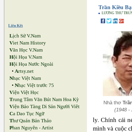
Trần Kiều Bạt
LƯƠNG THƯ TRU
Liên Kết
L
ịch Sử V.Nam
V
iet Nam History
V
ăn Học V.Nam
H
ội Họa V.Nam
H
ội Họa Nước Ngoài
•
A
rtsy.net
N
hạc Việt Nam
•
N
hạc Việt trước 75
V
iện Việt Học
T
rung Tâm Văn Bút Nam Hoa Kỳ
Nhà thơ
Trầ
V
iện Bảo Tàng Di Sản Người Viêt
(1948 - 
C
a Dao Tục Ngữ
ly. Chính cái 
T
hư Quán Bản Thảo
mình và cuộc c
P
han Nguyên - Artist