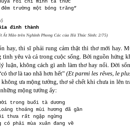
huya rồi chỉ mình ta thức
 đêm trường một bóng trăng”
cổ
Gia đình thành
t Ất Mão trên Nghinh Phong Các của Hà Thúc Sinh: 2/75)
 hay, thi sĩ phải rung cảm thật thì thơ mới hay. 
 tình yêu và cả trong cuộc sống. Bởi nguồn hứng kh
lý luận, không cách gì anh làm thơ hay nổi. Đời s
“có thơ là tao nhã hơn hết”
(Et parmi les rêves, le plu
 không ưa mộng tưởng, thơ sẽ chết khi chưa in lên t
 những mộng tưởng ấy:
ười trong buổi tà dương
loáng thoáng mùi hương đã gần
ôi thưa rất ngập ngừng
g có phải mùa xuân đang về