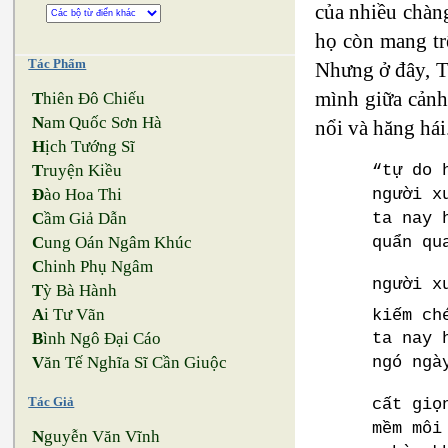
của nhiều chàng
họ còn mang tr
Tác Phẩm
Nhưng ở đây, Tr
mình giữa cảnh 
T
hiên Đô Chiếu
N
am Quốc Sơn Hà
nổi và hăng hái
H
ịch Tướng Sĩ
“tự do 
T
ruyện Kiều
người x
Đ
ào Hoa Thi
ta nay 
C
ầm Giả Dẫn
quẩn qu
C
ung Oán Ngâm Khúc
C
hinh Phụ Ngâm
người x
T
ỳ Bà Hành
A
i Tư Vãn
kiếm ch
B
ình Ngô Đại Cáo
ta nay 
V
ăn Tế Nghĩa Sĩ Cần Giuộc
ngó ngà
Tác Giả
cất giọ
mềm môi
N
guyễn Văn Vĩnh