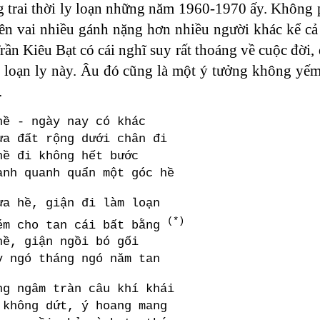
 trai thời ly loạn những năm 1960-1970 ấy. Không ph
ên vai nhiều gánh nặng hơn nhiều người khác kể cả c
ần Kiêu Bạt có cái nghĩ suy rất thoáng về cuộc đời,
loạn ly này. Âu đó cũng là một ý tưởng không yếm th
.
hề - ngày nay có khác
ưa đất rộng dưới chân đi
hề đi không hết bước
anh quanh quẩn một góc hề
ưa hề, giận đi làm loạn
(*)
ém cho tan cái bất bằng
hề, giận ngồi bó gối
y ngó tháng ngó năm tan
ng ngâm tràn câu khí khái
 không dứt, ý hoang mang