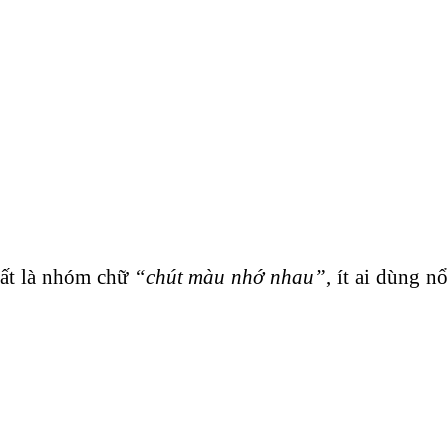
nhất là nhóm chữ
“chút màu nhớ nhau”
, ít ai dùng n