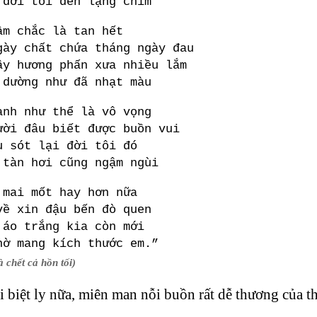
 đời tôi đến lặng chìm
ầm chắc là tan hết
gày chất chứa tháng ngày đau
ây hương phấn xưa nhiều lắm
 dường như đã nhạt màu
ành như thể là vô vọng
ười đâu biết được buồn vui
u sót lại đời tôi đó
 tàn hơi cũng ngậm ngùi
 mai mốt hay hơn nữa
về xin đậu bến đò quen
 áo trắng kia còn mới
hờ mang kích thước em.”
à chết cả hồn tối)
 biệt ly nữa, miên man nỗi buồn rất dễ thương của thi