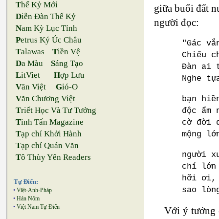
T
hế Kỷ Mới
giữa buổi đất n
D
iễn Đàn Thế Kỷ
người đọc:
N
am Kỳ Lục Tỉnh
P
etrus Ký Úc Châu
"Gác vắ
T
alawas
T
iền Vệ
Chiếu c
D
a Màu
S
áng Tạo
Đàn ai 
L
itViet
H
ợp Lưu
Nghe tự
V
ăn Việt
G
ió-O
V
ăn Chương Việt
bạn hiề
T
riết Học Và Tư Tưởng
độc ẩm 
T
inh Tấn Magazine
cờ đời 
T
ạp chí Khởi Hành
mộng lớ
T
ạp chí Quán Văn
người x
T
ô Thùy Yên Readers
chí lớn
hỡi ơi,
Tự Điển:
sao lòn
•
Việt-Anh-Pháp
•
Hán Nôm
•
Việt Nam Tự Điển
Với ý tưởng