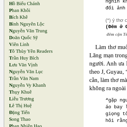
nghìn k
H
ồ Biểu Chánh
đối ảnh
P
han Khôi
B
ích Khê
(*) ý thơ 
B
ình Nguyên Lộc
(Đêm ở 
N
guyễn Văn Trung
đêm cận Tế
D
oãn Quốc Sỹ
V
iên Linh
Làm thơ muốn
T
ô Thùy Yên Readers
Lãng mạn trong
T
rần Huy Bích
người. Anh ưa 
L
ưu Văn Vịnh
theo J, Guyau, 
N
guyễn Văn Lục
T
rần Văn Nam
cằn, làm thơ mà
N
guyễn Vy Khanh
không ra ngoài
T
hụy Khuê
L
iễu Trương
“gặp ng
L
ê Thị Huệ
áo bay 
Đ
ặng Tiến
giọng t
S
ong Thao
hỏi rằn
P
han Nhiên Hạo