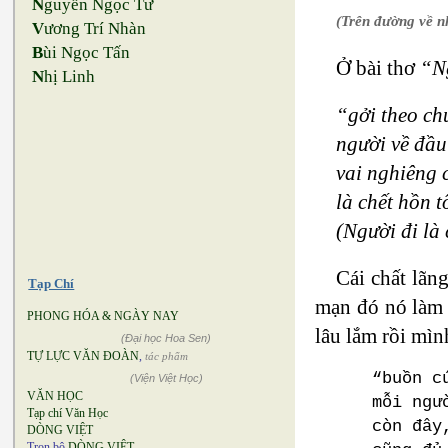
N
guyễn Ngọc Tư
(Trên đường về 
V
ương Trí Nhàn
B
ùi Ngọc Tấn
Ở bài thơ
“Ng
N
hị Linh
“gởi theo ch
người về đầu
vai nghiêng 
là chết hồn t
(Người đi là 
Cái chất lãn
Tạp Chí
mạn đó nó làm 
PHONG HÓA & NGÀY NAY
lâu lắm rồi mìn
(Đại học Hoa Sen)
TỰ LỰC VĂN ĐOÀN
,
tác phẩm
“buồn c
(Viện Việt Học)
VĂN HỌC
mỗi ngư
Tạp chí Văn Học
còn đây
DÒNG VIỆT
Trọn bộ
DÒNG VIỆT