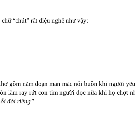
 chữ “chút” rất điệu nghệ như vậy:
i thơ gồm năm đoạn man mác nỗi buồn khi người yêu 
n làm ray rứt con tim người đọc nữa khi họ chợt n
ỗi đời riêng”