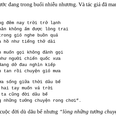
ước đang trong buổi nhiễu nhương. Và tác giả đã man
ng đêm nay trời trở lạnh
hăn không ấm được lòng trai
trong gió nghe buồn quá
a hồ như tiếng thở dài
n muốn gọi không đành gọi
như người chiến quốc xưa
dang dở đau nghìn kiếp
n tan rồi chuyện gió mưa
ưa sống giữa thời dâu bể
 hai tay muốn vá trời
 ta cũng đời dâu bể
g những tưởng chuyện rong chơi”.
 cuộc đời dù dâu bể nhưng
“lòng những tưởng chuy