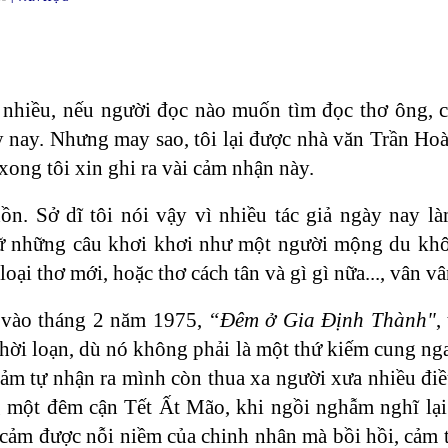
nhiều, nếu người đọc nào muốn tìm đọc thơ ông, 
ày nay. Nhưng may sao, tôi lại được nhà văn Trần Hoà
xong tôi xin ghi ra vài cảm nhận này.
hồn. Sở dĩ tôi nói vậy vì nhiều tác giả ngày nay 
ữ những câu khơi khơi như một người mộng du khô
oại thơ mới, hoặc thơ cách tân và gì gì nữa..., vân vân
m vào tháng 2 năm 1975,
“Đêm ở Gia Định Thành"
,
 thời loạn, dù nó không phải là một thứ kiếm cung n
đảm tự nhận ra mình còn thua xa người xưa nhiều điề
g một đêm cận Tết Ất Mão, khi ngồi nghẫm nghĩ lại 
cảm được nỗi niềm của chinh nhân mà bồi hồi, cảm t