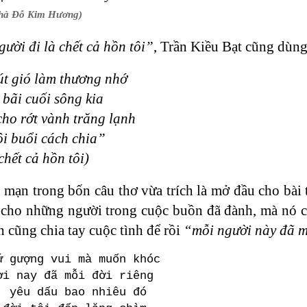
nhà Đỗ Kim Hương)
ười đi là chết cả hồn tôi”
, Trần Kiều Bạt cũng dùng
út gió làm thương nhớ
 bãi cuối sông kia
cho rớt vành trăng lạnh
ôi buổi cách chia”
chết cả hồn tôi)
g mạn trong bốn câu thơ vừa trích là mở đầu cho bà
cho những người trong cuộc buồn đã đành, mà nó cò
h cũng chia tay cuộc tình để rồi
“mỗi người này đã m
ứ gượng vui mà muốn khóc
ời nay đã mỗi đời riêng
, yêu dấu bao nhiêu đó