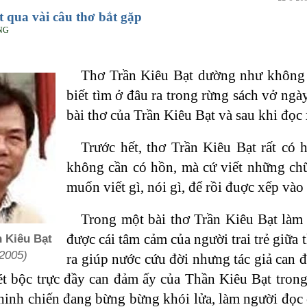
 qua vài câu thơ bắt gặp
NG
Thơ Trần Kiêu Bạt dường như không 
biết tìm ở đâu ra trong rừng sách vở ng
bài thơ của Trần Kiêu Bạt và sau khi đọc 
Trước hết, thơ Trần Kiêu Bạt rất có 
không cần có hồn, mà cứ viết những ch
muốn viết gì, nói gì, để rồi đuợc xếp vào l
Trong một bài thơ Trần Kiêu Bạt là
được cái tâm cảm của người trai trẻ giữa
n Kiêu Bạt
2005)
ra giúp nước cứu đời nhưng tác giả can 
nét bộc trực đầy can đảm ấy của Thần Kiêu Bạt tron
hinh chiến đang bừng bừng khói lửa, làm người đọc 