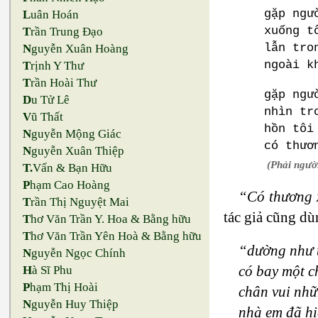
gặp ngư
L
uân Hoán
xuống t
T
rần Trung Đạo
lẫn tro
N
guyễn Xuân Hoàng
ngoài k
T
rịnh Y Thư
T
rần Hoài Thư
gặp ngư
D
u Tử Lê
nhìn tr
V
ũ Thất
hồn tôi
N
guyễn Mộng Giác
có thươ
N
guyễn Xuân Thiệp
(Phải người
T.
Vấn & Bạn Hữu
P
hạm Cao Hoàng
“Có thương x
T
rần Thị Nguyệt Mai
tác giả cũng d
T
hơ Văn Trần Y. Hoa & Bằng hữu
T
hơ Văn Trần Yên Hoà & Bằng hữu
“dường như t
N
guyễn Ngọc Chính
có bay một c
H
à Sĩ Phu
P
hạm Thị Hoài
chân vui nhữ
N
guyễn Huy Thiệp
nhà em đã hi