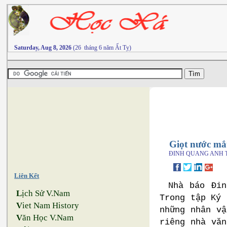
Saturday, Aug 8, 2026
(26 tháng 6 năm Ất Tỵ)
Giọt nước mắ
ĐINH QUANG ANH 
Liên Kết
Nhà báo Đin
L
ịch Sử V.Nam
Trong tập Ký 
V
iet Nam History
những nhân vật
V
ăn Học V.Nam
riêng nhà vă