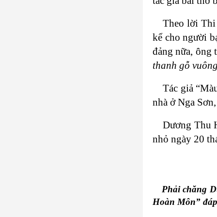
tác giả bài thơ
Theo lời Th
kể cho người b
đảng nữa, ông t
thanh gỗ vuông
Tác giả “Màu
nhà ở Nga Sơn,
Dương Thu Hư
nhỏ ngày 20 th
Phải chăng D
Hoàn Môn” đáp 