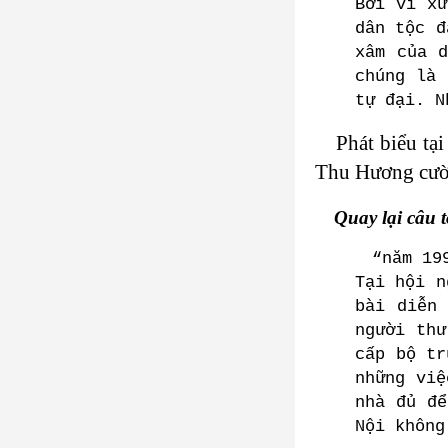
Bởi vì xư
dân tộc đ
xâm của 
chúng là 
tự đại. N
Phát biểu tạ
Thu Hương cười
Quay lại câu t
“năm 19
Tại hội n
bài diễn
người thư
cấp bộ tr
những việ
nhà đủ để
Nội không