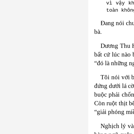
vì vậy k
toàn khôn
Đang nói chu
bà.
Dương Thu Hư
bất cứ lúc nào
“đó là những n
Tôi nói với 
đứng dưới lá c
buộc phải chốn
Còn ruột thịt b
“giải phóng mi
Nghịch lý và