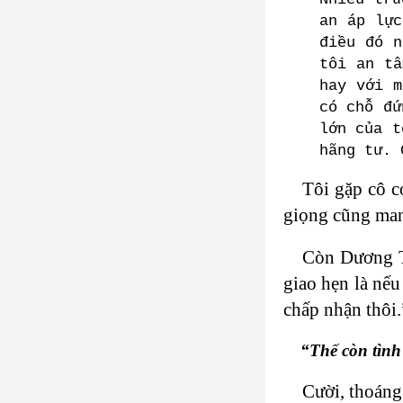
an áp lực
điều đó n
tôi an tâ
hay với m
có chỗ đứ
lớn của t
hãng tư. 
Tôi gặp cô c
giọng cũng man
Còn Dương Th
giao hẹn là nếu
chấp nhận thôi.
“Thế còn tình
Cười, thoáng