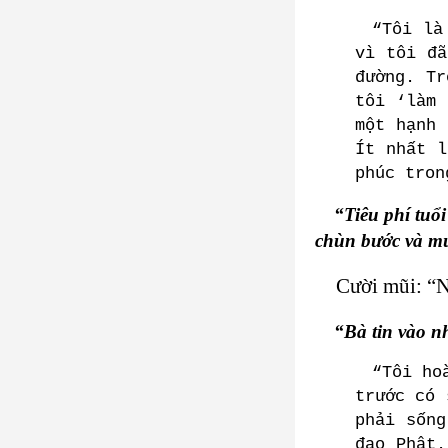
“Tôi là
vì tôi đã
đường. Tr
tôi ‘làm 
một hạnh 
Ít nhất l
phúc tron
“Tiêu phí tuổi
chùn bước và m
Cười mũi: “N
“Bà tin vào 
“Tôi ho
trước có 
phải sống
đạo Phật.