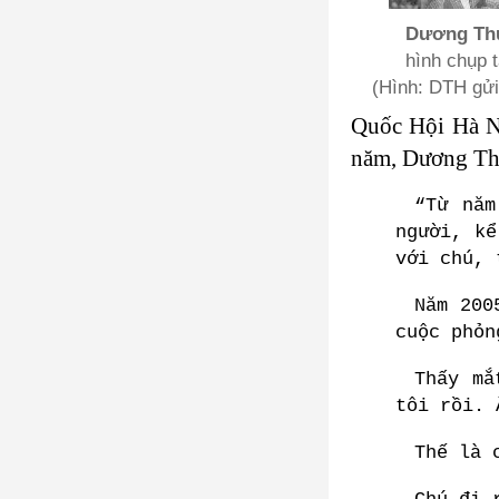
Dương Thu
hình chụp tạ
(Hình: DTH gửi 
Quốc Hội Hà N
năm, Dương Thu 
“Từ năm
người, kể
với chú,
Năm 200
cuộc phỏn
Thấy mắ
tôi rồi. 
Thế là 