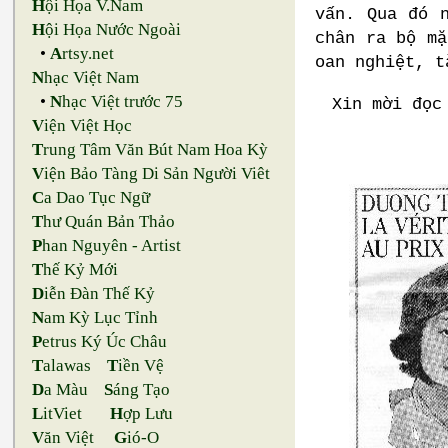
H
ội Họa V.Nam
vấn. Qua đó 
H
ội Họa Nước Ngoài
chân ra bộ mặ
•
A
rtsy.net
oan nghiệt, t
N
hạc Việt Nam
•
N
hạc Việt trước 75
Xin mời đọc
V
iện Việt Học
T
rung Tâm Văn Bút Nam Hoa Kỳ
V
iện Bảo Tàng Di Sản Người Viêt
C
a Dao Tục Ngữ
T
hư Quán Bản Thảo
P
han Nguyên - Artist
T
hế Kỷ Mới
D
iễn Đàn Thế Kỷ
N
am Kỳ Lục Tỉnh
P
etrus Ký Úc Châu
T
alawas
T
iền Vệ
D
a Màu
S
áng Tạo
L
itViet
H
ợp Lưu
V
ăn Việt
G
ió-O