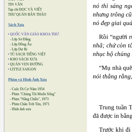
TIN VĂN
nó thì sáng ng
Tạp chí ĐỌC VÀ VIẾT
nhưng trông cũ
THƯ QUÁN BẢN THẢO
nó đẹp giai qu
Sách Xưa
• QUỐC VĂN GIÁO KHOA THƯ:
Rồi “người r
-
Lớp Sơ Đẳng
nhã; chứ còn tô
-
Lớp Đồng Ấu
-
Lớp Dự Bị
nhục hộ chúng 
•
TỦ SÁCH TIẾNG VIỆT
•
KHO SÁCH XƯA
•
QUÁN VEN ĐƯỜNG
“Mụ nhà quê 
•
LITTLE SAIGON
nói thẳng rằng
Phim và Hình Ảnh Xưa
-
Cuộc Di Cư Năm 1954
-
Phim "Chúng Tôi Muốn Sống"
-
Phim "Nắng Chiều", 1973
-
Phim Chân Trời Tím, 1971
Trung tuần T
-
Hình ảnh xưa
đã được in bằn
Trước khi đi