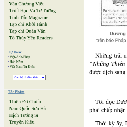
V
ăn Chương Việt
T
riết Học Và Tư Tưởng
T
inh Tấn Magazine
T
ạp chí Khởi Hành
T
ạp chí Quán Văn
Dương T
T
ô Thùy Yên Readers
trên báo Pháp x
Tự Điển:
Những trải n
•
Việt-Anh-Pháp
•
Hán Nôm
“Những Thiên
•
Việt Nam Tự Điển
được dịch sang
Tác Phẩm
Tôi đọc Dươn
T
hiên Đô Chiếu
N
am Quốc Sơn Hà
phải chấp nhận “
H
ịch Tướng Sĩ
T
ruyện Kiều
Thời kỳ ấy, 