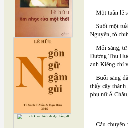
Một tuần lễ s
Suốt một tu
Nguyên, tổ chức
Mỗi sáng, từ
Dương Thu Hương
anh Kiểng chỉ 
Buổi sáng đầ
thấy cây thánh 
phụ nữ Á Châu,
Câu chuyện x