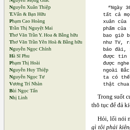
N
guyễn Mộng Giác
N
guyễn Xuân Thiệp
“Ngày 3
T.
Vấn & Bạn Hữu
tất cả m
P
hạm Cao Hoàng
xuân của 
T
rần Thị Nguyệt Mai
phẩm của 
T
hơ Văn Trần Y. Hoa & Bằng hữu
bao giờ b
T
hơ Văn Trần Yên Hoà & Bằng hữu
như TV, r
N
guyễn Ngọc Chính
báo đài, 
H
à Sĩ Phu
được tin
P
hạm Thị Hoài
được nghe
N
guyễn Huy Thiệp
ngoài Bắc
N
guyễn Ngọc Tư
ta có thể
V
ương Trí Nhàn
thật chua
B
ùi Ngọc Tấn
Trong suốt c
N
hị Linh
thô tục để đả k
Hỏi, lối nói
gì tôi phải kiê