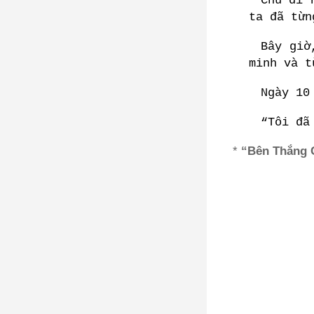
Chú đi 
ta đã từn
Bây giờ
minh và t
Ngày 10
“Tôi đã
*
“Bên Thắng 