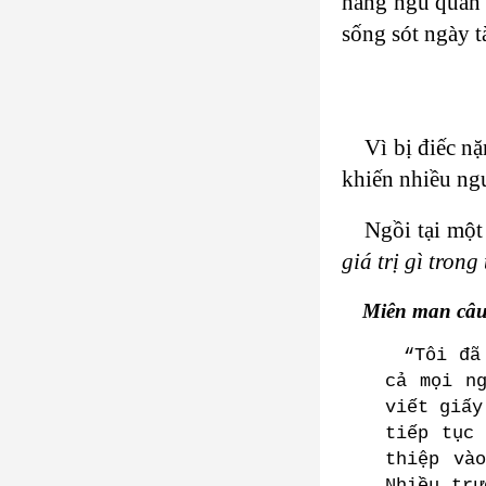
hàng ngũ quân 
sống sót ngày t
Vì bị điếc n
khiến nhiều ng
Ngồi tại một
giá trị gì tron
Miên man câu 
“Tôi đã
cả mọi n
viết giấy
tiếp tục
thiệp và
Nhiều trư