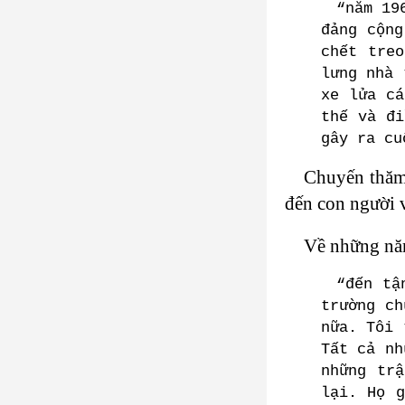
“năm 19
đảng cộng
chết tre
lưng nhà 
xe lửa cá
thế và đi
gây ra cu
Chuyến thăm 
đến con người 
Về những năm
“đến tậ
trường ch
nữa. Tôi 
Tất cả nh
những tr
lại. Họ g