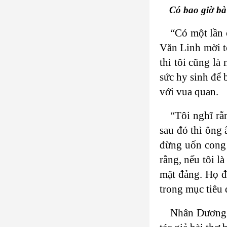
Có bao giờ bà
“Có một lần 
Văn Linh mời t
thì tôi cũng l
sức hy sinh để b
với vua quan.
“Tôi nghĩ rằ
sau đó thì ông 
đừng uốn cong n
rằng, nếu tôi l
mặt đảng. Họ đã
trong mục tiêu 
Nhân Dương T