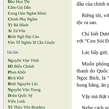
Đ
ào Hoa Thi
đầu của chính m
C
ầm Giả Dẫn
C
ung Oán Ngâm Khúc
Riêng tôi, v
C
hinh Phụ Ngâm
tộc ra sao.
T
ỳ Bà Hành
A
i Tư Vãn
Chỉ biết Dươ
B
ình Ngô Đại Cáo
với “Con Sói Đ
V
ăn Tế Nghĩa Sĩ Cần Giuộc
Lúc bấy giờ,
Tác Giả
N
guyễn Văn Vĩnh
Muốn phỏng 
H
ồ Biểu Chánh
thanh do Quốc 
P
han Khôi
Ngọc Bích, là 
B
ích Khê
B
ình Nguyên Lộc
hung hăng, ăn 
N
guyễn Văn Trung
D
oãn Quốc Sỹ
Vậy mà thật 
V
iên Linh
Nghe cách nó
T
ô Thùy Yên Readers