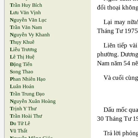
T
rần Huy Bích
đối thoại không 
L
ưu Văn Vịnh
N
guyễn Văn Lục
Lại may nữa!
T
rần Văn Nam
Tháng Tư 1975. 
N
guyễn Vy Khanh
T
hụy Khuê
Liên tiếp v
L
iễu Trương
phường. Dương T
L
ê Thị Huệ
Nam năm 54 nên 
Đ
ặng Tiến
S
ong Thao
Và cuối cùng
P
han Nhiên Hạo
L
uân Hoán
T
rần Trung Đạo
N
guyễn Xuân Hoàng
T
rịnh Y Thư
Dấu mốc quan
T
rần Hoài Thư
30 Tháng Tư 1
D
u Tử Lê
V
ũ Thất
Trả lời phỏn