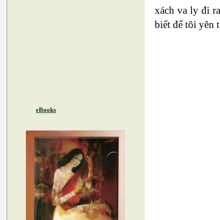
xách va ly đi r
biết để tôi yên
eBooks