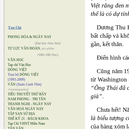
Việt răng đen 
thế là có dự t
Dương Thu H
Tạp Chí
bất chấp và khô
PHONG HÓA & NGÀY NAY
gần, kết thân.
(Đại học Hoa Sen)
TỰ LỰC VĂN ĐOÀN
,
tác phẩm
(Viện Việt Học)
Điển hình cá
VĂN HỌC
Tạp chí Văn Học
DÒNG VIỆT
Cũng năm 199
Trọn bộ
DÒNG VIỆT
từ Washington 
(1993-2009)
VĂN
(Xuân Canh Thìn)
“Ông Thái đã c
(vanmagazine)
TIỂU THUYẾT THỨ BẢY
già”
.
NAM PHONG
-
TRI TÂN
THANH NGHỊ
-
NGÀY NAY
Chưa hết! Nă
VĂN HOÁ NGÀY NAY
TẬP SAN SỬ ĐỊA
là biểu tượng 
THẾ KỶ 21
-
BÁCH KHOA
Tạp Chí VHNT Miền Nam
của hàng xóm l
TÂN VĂN