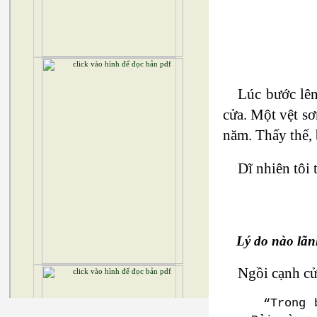
Lúc bước lên
cửa. Một vệt s
năm. Thấy thế, 
Dĩ nhiên tôi 
Lý do nào lãn
Ngồi cạnh cửa
“Trong 