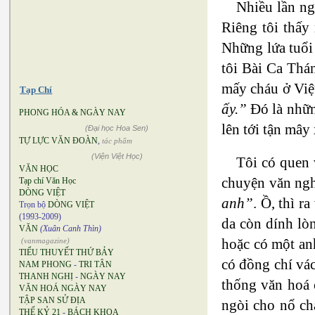
Nhiều lần ng
Riêng tôi thấy n
Những lứa tuổi
tôi Bài Ca Thá
mấy cháu ở Viê
Tạp Chí
ấy.”
Đó là nhữn
PHONG HÓA & NGÀY NAY
lên tới tận mây
(Đại học Hoa Sen)
TỰ LỰC VĂN ĐOÀN
,
tác phẩm
(Viện Việt Học)
Tôi có quen v
VĂN HỌC
chuyện văn nghệ
Tạp chí Văn Học
DÒNG VIỆT
anh”
. Ồ, thì 
Trọn bộ
DÒNG VIỆT
(1993-2009)
da còn dính lò
VĂN
(Xuân Canh Thìn)
hoặc có một anh
(vanmagazine)
TIỂU THUYẾT THỨ BẢY
có đồng chí va
NAM PHONG
-
TRI TÂN
THANH NGHỊ
-
NGÀY NAY
thống văn hoá c
VĂN HOÁ NGÀY NAY
TẬP SAN SỬ ĐỊA
ngòi cho nổ ch
THẾ KỶ 21
-
BÁCH KHOA