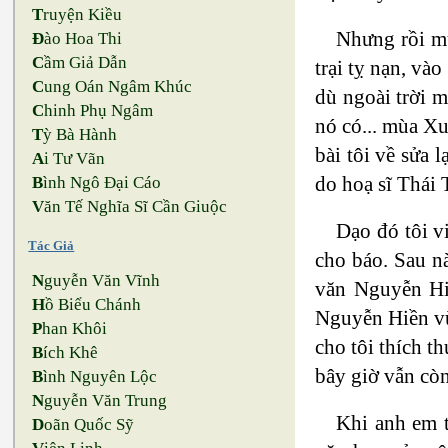
T
ruyện Kiều
Nhưng rồi mu
Đ
ào Hoa Thi
C
ầm Giả Dẫn
trại tỵ nạn, v
C
ung Oán Ngâm Khúc
dù ngoài trời 
C
hinh Phụ Ngâm
nó có... mùa X
T
ỳ Bà Hành
bài tôi về sửa
A
i Tư Vãn
do hoạ sĩ Thái
B
ình Ngô Đại Cáo
V
ăn Tế Nghĩa Sĩ Cần Giuộc
Dạo đó tôi v
Tác Giả
cho báo. Sau na
N
guyễn Văn Vĩnh
văn Nguyễn Hiê
H
ồ Biểu Chánh
Nguyễn Hiền vư
P
han Khôi
cho tôi thích th
B
ích Khê
bây giờ vẫn cò
B
ình Nguyên Lộc
N
guyễn Văn Trung
Khi anh em thâ
D
oãn Quốc Sỹ