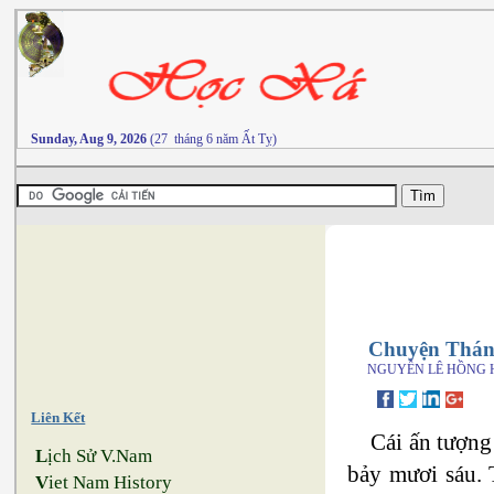
Sunday, Aug 9, 2026
(27 tháng 6 năm Ất Tỵ)
Chuyện Thá
NGUYỄN LÊ HỒNG 
Liên Kết
Cái ấn tượn
L
ịch Sử V.Nam
bảy mươi sáu. 
V
iet Nam History