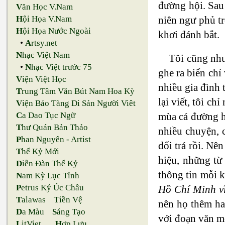
đường hội. Sau
V
ăn Học V.Nam
niên ngư phủ tro
H
ội Họa V.Nam
H
ội Họa Nước Ngoài
khơi đánh bắt.
•
A
rtsy.net
N
hạc Việt Nam
Tôi cũng như 
•
N
hạc Việt trước 75
ghe ra biển chỉ
V
iện Việt Học
nhiều gia đình t
T
rung Tâm Văn Bút Nam Hoa Kỳ
lại viết, tôi c
V
iện Bảo Tàng Di Sản Người Viêt
mùa cá đường 
C
a Dao Tục Ngữ
T
hư Quán Bản Thảo
nhiều chuyện, c
P
han Nguyên - Artist
dối trá rồi. N
T
hế Kỷ Mới
hiệu, những tư
D
iễn Đàn Thế Kỷ
thông tin mỗi k
N
am Kỳ Lục Tỉnh
P
etrus Ký Úc Châu
Hồ Chí Minh vĩ
T
alawas
T
iền Vệ
nên họ thêm hai
D
a Màu
S
áng Tạo
với đoạn văn mơ
L
itViet
H
ợp Lưu