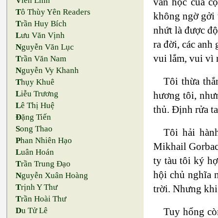
V
iên Linh
văn học của c
T
ô Thùy Yên Readers
không ngờ gởi t
T
rần Huy Bích
nhứt là được đô
L
ưu Văn Vịnh
ra đời, các anh 
N
guyễn Văn Lục
vui lắm, vui vì
T
rần Văn Nam
N
guyễn Vy Khanh
Tôi thừa thă
T
hụy Khuê
L
iễu Trương
hương tôi, nhưng 
L
ê Thị Huệ
thủ. Định rửa 
Đ
ặng Tiến
S
ong Thao
Tôi hải hàn
P
han Nhiên Hạo
Mikhail Gorbache
L
uân Hoán
ty tàu tôi ký 
T
rần Trung Đạo
hội chủ nghĩa 
N
guyễn Xuân Hoàng
T
rịnh Y Thư
trời. Nhưng khi 
T
rần Hoài Thư
Tuy hổng còn
D
u Tử Lê