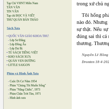
trong xứ chủ ng
Tạp Chí VHNT Miền Nam
TÂN VĂN
TIN VĂN
Tôi hổng phả
Tạp chí ĐỌC VÀ VIẾT
THƯ QUÁN BẢN THẢO
nào đó. Nhưng q
sự thật. Nếu 
Sách Xưa
đúng sai thì ca
• QUỐC VĂN GIÁO KHOA THƯ:
-
Lớp Sơ Đẳng
thương. Thương 
-
Lớp Đồng Ấu
-
Lớp Dự Bị
•
TỦ SÁCH TIẾNG VIỆT
Nguyễn Lê Hồn
•
KHO SÁCH XƯA
•
QUÁN VEN ĐƯỜNG
Dronten 18-4-20
•
LITTLE SAIGON
Phim và Hình Ảnh Xưa
-
Cuộc Di Cư Năm 1954
-
Phim "Chúng Tôi Muốn Sống"
-
Phim "Nắng Chiều", 1973
-
Phim Chân Trời Tím, 1971
-
Hình ảnh xưa