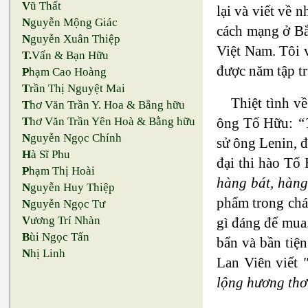
V
ũ Thất
lại và viết vê
N
guyễn Mộng Giác
cách mạng ở Bắ
N
guyễn Xuân Thiệp
Việt Nam. Tôi vi
T.
Vấn & Bạn Hữu
được năm tập tru
P
hạm Cao Hoàng
T
rần Thị Nguyệt Mai
Thiệt tình v
T
hơ Văn Trần Y. Hoa & Bằng hữu
ông Tố Hữu:
“
T
hơ Văn Trần Yên Hoà & Bằng hữu
N
guyễn Ngọc Chính
sử ông Lenin, đ
H
à Sĩ Phu
đại thi hào Tố 
P
hạm Thị Hoài
hàng bát, hàng 
N
guyễn Huy Thiệp
phẩm trong chán
N
guyễn Ngọc Tư
V
ương Trí Nhàn
gì đáng để mua
B
ùi Ngọc Tấn
bẩn và bần tiê
N
hị Linh
Lan Viên viết
lộng hương thơ