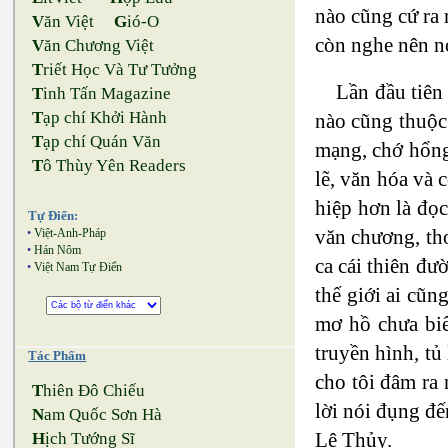
nào cũng cứ ra 
V
ăn Việt
G
ió-O
còn nghe nên nó
V
ăn Chương Việt
T
riết Học Và Tư Tưởng
Lần đầu tiên
T
inh Tấn Magazine
T
ạp chí Khởi Hành
nào cũng thuộc
T
ạp chí Quán Văn
mạng, chớ hổng
T
ô Thùy Yên Readers
lẽ, văn hóa và
hiệp hơn là đọ
Tự Điển:
văn chương, thơ c
•
Việt-Anh-Pháp
•
Hán Nôm
ca cái thiên đườ
•
Việt Nam Tự Điển
thế giới ai cũ
mơ hồ chưa biết
truyền hình, tu
Tác Phẩm
cho tôi đâm ra 
T
hiên Đô Chiếu
lời nói đụng đê
N
am Quốc Sơn Hà
Lệ Thủy.
H
ịch Tướng Sĩ