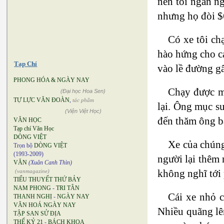
nên tôi ngần n
nhưng họ đòi $
Có xe tôi ch
hào hứng cho cả
Tạp Chí
vào lề đường gâ
PHONG HÓA & NGÀY NAY
Chạy được mấ
(Đại học Hoa Sen)
TỰ LỰC VĂN ĐOÀN
,
tác phẩm
lại. Ông mục sư
(Viện Việt Học)
đến thăm ông bà
VĂN HỌC
Tạp chí Văn Học
DÒNG VIỆT
Xe của chúng
Trọn bộ
DÒNG VIỆT
(1993-2009)
người lại thêm 
VĂN
(Xuân Canh Thìn)
không nghĩ tới 
(vanmagazine)
TIỂU THUYẾT THỨ BẢY
NAM PHONG
-
TRI TÂN
Cái xe nhỏ c
THANH NGHỊ
-
NGÀY NAY
VĂN HOÁ NGÀY NAY
Nhiều quãng lên
TẬP SAN SỬ ĐỊA
THẾ KỶ 21
-
BÁCH KHOA