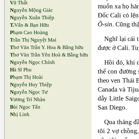
V
ũ Thất
muốn xa họ hàn
N
guyễn Mộng Giác
Đốc Cali có lện
N
guyễn Xuân Thiệp
Ô-sin
. Cũng thậ
T.
Vấn & Bạn Hữu
P
hạm Cao Hoàng
Nghĩ lại cái
T
rần Thị Nguyệt Mai
được ở Cali. Tu
T
hơ Văn Trần Y. Hoa & Bằng hữu
T
hơ Văn Trần Yên Hoà & Bằng hữu
Hồi đó, khi 
N
guyễn Ngọc Chính
H
à Sĩ Phu
thế con đường s
P
hạm Thị Hoài
theo ven Thái 
N
guyễn Huy Thiệp
Canada và Tiju
N
guyễn Ngọc Tư
dẫy Little Saig
V
ương Trí Nhàn
San Diego.
B
ùi Ngọc Tấn
N
hị Linh
Qua tháng đầ
tôi 2 vợ chồng,