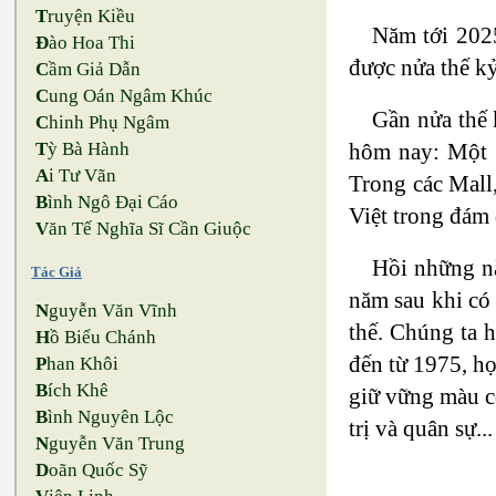
T
ruyện Kiều
Năm tới 2025
Đ
ào Hoa Thi
được nửa thế kỷ
C
ầm Giả Dẫn
C
ung Oán Ngâm Khúc
Gần nửa thế 
C
hinh Phụ Ngâm
T
ỳ Bà Hành
hôm nay: Một
A
i Tư Vãn
Trong các Mall,
B
ình Ngô Đại Cáo
Việt trong đám 
V
ăn Tế Nghĩa Sĩ Cần Giuộc
Hồi những n
Tác Giả
năm sau khi có
N
guyễn Văn Vĩnh
thế. Chúng ta 
H
ồ Biểu Chánh
đến từ 1975, họ
P
han Khôi
B
ích Khê
giữ vững màu cờ
B
ình Nguyên Lộc
trị và quân sự...
N
guyễn Văn Trung
D
oãn Quốc Sỹ