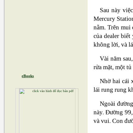
Sau này việc
Mercury Station
nằm. Trên mui 
của dealer biết
không lời, và lá
Vài năm sau,
rửa mặt, một tủ
eBooks
Nhờ hai cái 
lái rung rung k
Ngoài đường 
này. Đường 99,
và vui. Con đườ