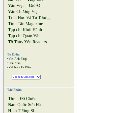
V
ăn Việt
G
ió-O
V
ăn Chương Việt
T
riết Học Và Tư Tưởng
T
inh Tấn Magazine
T
ạp chí Khởi Hành
T
ạp chí Quán Văn
T
ô Thùy Yên Readers
Tự Điển:
•
Việt-Anh-Pháp
•
Hán Nôm
•
Việt Nam Tự Điển
Tác Phẩm
T
hiên Đô Chiếu
N
am Quốc Sơn Hà
H
ịch Tướng Sĩ