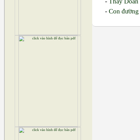
-
Thầy Doãn
-
Con đường