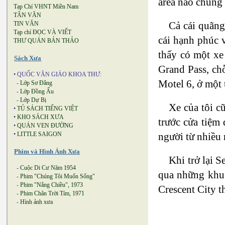
area nào chúng
Tạp Chí VHNT Miền Nam
TÂN VĂN
Cả cái quãng
TIN VĂN
Tạp chí ĐỌC VÀ VIẾT
cái hạnh phúc v
THƯ QUÁN BẢN THẢO
thấy có một xe
Sách Xưa
Grand Pass, ch
• QUỐC VĂN GIÁO KHOA THƯ:
Motel 6, ở một 
-
Lớp Sơ Đẳng
-
Lớp Đồng Ấu
-
Lớp Dự Bị
Xe của tôi c
•
TỦ SÁCH TIẾNG VIỆT
•
KHO SÁCH XƯA
trước cửa tiệm
•
QUÁN VEN ĐƯỜNG
người từ nhiều
•
LITTLE SAIGON
Phim và Hình Ảnh Xưa
Khi trở lại S
-
Cuộc Di Cư Năm 1954
qua những khu 
-
Phim "Chúng Tôi Muốn Sống"
-
Phim "Nắng Chiều", 1973
Crescent City t
-
Phim Chân Trời Tím, 1971
-
Hình ảnh xưa