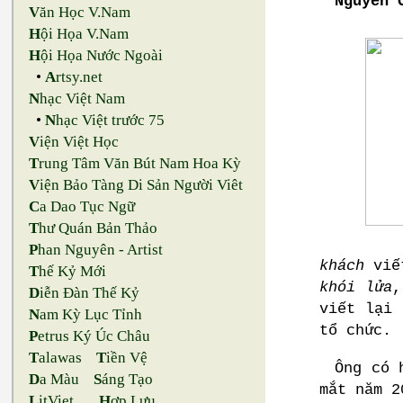
Nguyễn 
V
ăn Học V.Nam
H
ội Họa V.Nam
H
ội Họa Nước Ngoài
•
A
rtsy.net
N
hạc Việt Nam
•
N
hạc Việt trước 75
V
iện Việt Học
T
rung Tâm Văn Bút Nam Hoa Kỳ
V
iện Bảo Tàng Di Sản Người Viêt
C
a Dao Tục Ngữ
T
hư Quán Bản Thảo
P
han Nguyên - Artist
khách
viết
T
hế Kỷ Mới
khói lửa
,
D
iễn Đàn Thế Kỷ
viết lại 
N
am Kỳ Lục Tỉnh
tổ chức.
P
etrus Ký Úc Châu
T
alawas
T
iền Vệ
Ông có 
D
a Màu
S
áng Tạo
mắt năm 
L
itViet
H
ợp Lưu