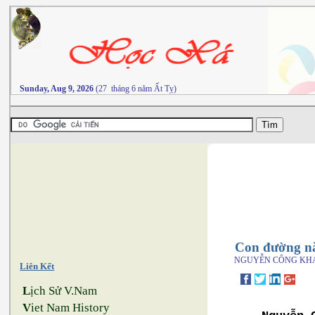
Sunday, Aug 9, 2026
(27 tháng 6 năm Ất Tỵ)
Con đường n
NGUYỄN CÔNG KH
Liên Kết
L
ịch Sử V.Nam
V
iet Nam History