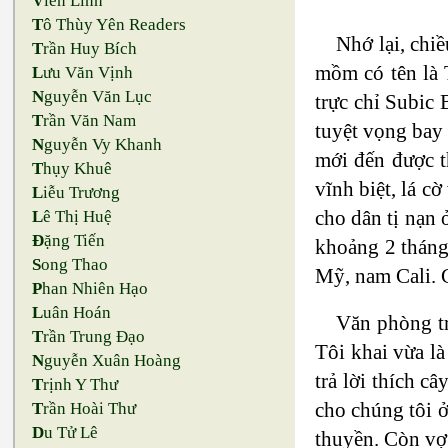
V
iên Linh
T
ô Thùy Yên Readers
Nhớ lại, chi
T
rần Huy Bích
mồm có tên là 
L
ưu Văn Vịnh
N
guyễn Văn Lục
trực chỉ Subic 
T
rần Văn Nam
tuyệt vọng bay
N
guyễn Vy Khanh
mới đến được th
T
hụy Khuê
vĩnh biệt, lá c
L
iễu Trương
cho dân tị nạn
L
ê Thị Huệ
Đ
ặng Tiến
khoảng 2 tháng
S
ong Thao
Mỹ, nam Cali. G
P
han Nhiên Hạo
L
uân Hoán
Văn phòng tr
T
rần Trung Đạo
Tôi khai vừa là
N
guyễn Xuân Hoàng
trả lời thích c
T
rịnh Y Thư
cho chúng tôi ở
T
rần Hoài Thư
D
u Tử Lê
thuyền. Còn vợ 