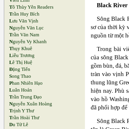
V
iên Linh
Black River
T
ô Thùy Yên Readers
T
rần Huy Bích
Sông Black R
L
ưu Văn Vịnh
sơ của thời kỳ
N
guyễn Văn Lục
nguồn từ một h
T
rần Văn Nam
N
guyễn Vy Khanh
Trong bài vi
T
hụy Khuê
L
iễu Trương
của sông Black 
L
ê Thị Huệ
gồm bùn, đá, b
Đ
ặng Tiến
tràn vào vịnh 
S
ong Thao
thung lũng Gre
P
han Nhiên Hạo
hiện nay. Phù s
L
uân Hoán
T
rần Trung Đạo
vào hồ Washing
N
guyễn Xuân Hoàng
đã phối hợp để
T
rịnh Y Thư
T
rần Hoài Thư
Sông Black R
D
u Tử Lê