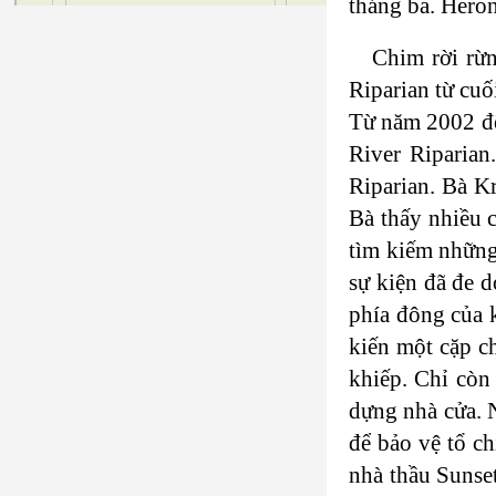
tháng ba. Heron
Chim rời rừ
Riparian từ cuố
Từ năm 2002 đế
River Riparian
Riparian. Bà K
Bà thấy nhiều 
tìm kiếm những 
sự kiện đã đe 
phía đông của 
kiến một cặp c
khiếp. Chỉ còn 
dựng nhà cửa. 
để bảo vệ tổ c
nhà thầu Sunse