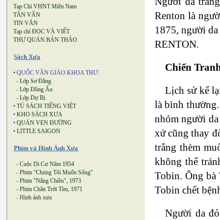
Người da trắng
Tạp Chí VHNT Miền Nam
Renton là ngườ
TÂN VĂN
TIN VĂN
1875, người da 
Tạp chí ĐỌC VÀ VIẾT
THƯ QUÁN BẢN THẢO
RENTON.
Sách Xưa
Chiến Tran
• QUỐC VĂN GIÁO KHOA THƯ:
-
Lớp Sơ Đẳng
Lịch sử kể l
-
Lớp Đồng Ấu
-
Lớp Dự Bị
là bình thường
•
TỦ SÁCH TIẾNG VIỆT
•
KHO SÁCH XƯA
nhóm người da 
•
QUÁN VEN ĐƯỜNG
xứ cũng thay đổ
•
LITTLE SAIGON
trắng thèm muố
Phim và Hình Ảnh Xưa
không thể trán
-
Cuộc Di Cư Năm 1954
-
Phim "Chúng Tôi Muốn Sống"
Tobin. Ông bà 
-
Phim "Nắng Chiều", 1973
Tobin chết bện
-
Phim Chân Trời Tím, 1971
-
Hình ảnh xưa
Người da đỏ