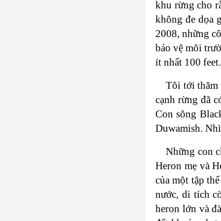
khu rừng cho r
không đe dọa g
2008, những cô
bảo vệ môi trườ
ít nhất 100 feet.
Tôi tới thăm
cạnh rừng đã c
Con sông Black
Duwamish. Nhìn
Những con ch
Heron mẹ và He
của một tập thể
nước, di tích c
heron lớn và đ