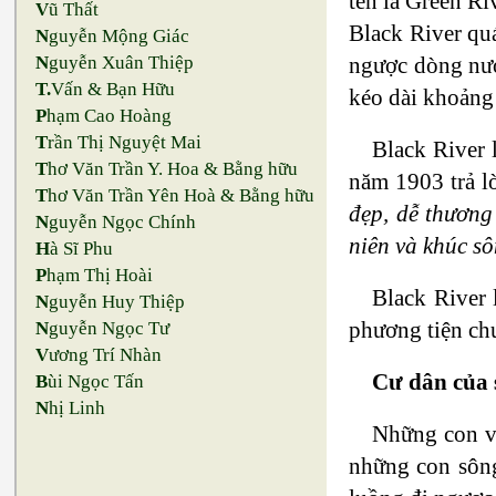
tên là Green R
V
ũ Thất
Black River qu
N
guyễn Mộng Giác
ngược dòng nướ
N
guyễn Xuân Thiệp
T.
Vấn & Bạn Hữu
kéo dài khoảng
P
hạm Cao Hoàng
T
rần Thị Nguyệt Mai
Black River 
T
hơ Văn Trần Y. Hoa & Bằng hữu
năm 1903 trả lờ
T
hơ Văn Trần Yên Hoà & Bằng hữu
đẹp, dễ thương
N
guyễn Ngọc Chính
niên và khúc sô
H
à Sĩ Phu
P
hạm Thị Hoài
Black River 
N
guyễn Huy Thiệp
phương tiện ch
N
guyễn Ngọc Tư
V
ương Trí Nhàn
Cư dân của 
B
ùi Ngọc Tấn
N
hị Linh
Những con vậ
những con sông