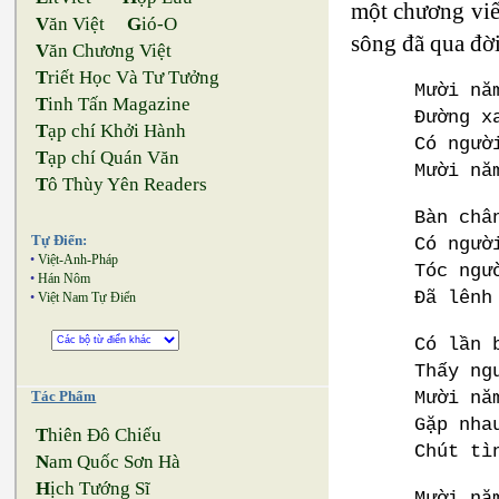
một chương viế
V
ăn Việt
G
ió-O
sông đã qua đời
V
ăn Chương Việt
T
riết Học Và Tư Tưởng
Mười nă
T
inh Tấn Magazine
Đường x
T
ạp chí Khởi Hành
Có ngườ
T
ạp chí Quán Văn
Mười nă
T
ô Thùy Yên Readers
Bàn châ
Tự Điển:
Có ngườ
•
Việt-Anh-Pháp
Tóc ngư
•
Hán Nôm
Đã lênh
•
Việt Nam Tự Điển
Có lần 
Thấy ng
Mười nă
Tác Phẩm
Gặp nha
T
hiên Đô Chiếu
Chút tì
N
am Quốc Sơn Hà
H
ịch Tướng Sĩ
Mười nă