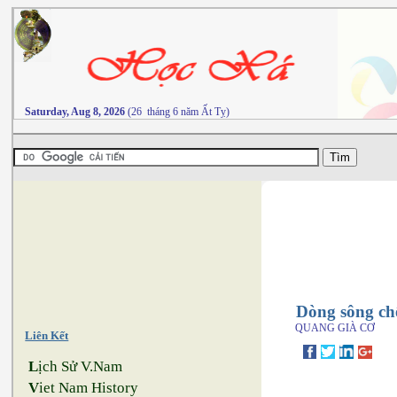
Saturday, Aug 8, 2026
(26 tháng 6 năm Ất Tỵ)
Dòng sông chế
QUANG GIÀ CƠ
Liên Kết
L
ịch Sử V.Nam
V
iet Nam History