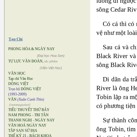
luồng đi ngược
sông Cedar Riv
Có cá thì có
vệ như một loài
Tạp Chí
Sau cá và ch
PHONG HÓA & NGÀY NAY
Black River và
(Đại học Hoa Sen)
TỰ LỰC VĂN ĐOÀN
,
tác phẩm
sông Black Riv
(Viện Việt Học)
VĂN HỌC
Di dân da tr
Tạp chí Văn Học
DÒNG VIỆT
River là ông H
Trọn bộ
DÒNG VIỆT
(1993-2009)
Tobin lập ra m
VĂN
(Xuân Canh Thìn)
có phương tiện 
(vanmagazine)
TIỂU THUYẾT THỨ BẢY
NAM PHONG
-
TRI TÂN
Sự thành côn
THANH NGHỊ
-
NGÀY NAY
VĂN HOÁ NGÀY NAY
ông Tobin, tìm
TẬP SAN SỬ ĐỊA
THẾ KỶ 21
-
BÁCH KHOA