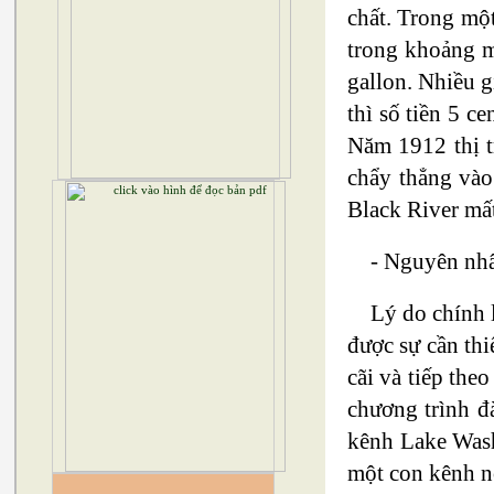
chất. Trong mộ
trong khoảng m
gallon. Nhiều 
thì số tiền 5 
Năm 1912 thị t
chẩy thẳng vào
Black River mấ
- Nguyên nhâ
Lý do chính 
được sự cần thi
cãi và tiếp the
chương trình đ
kênh Lake Wash
một con kênh nố