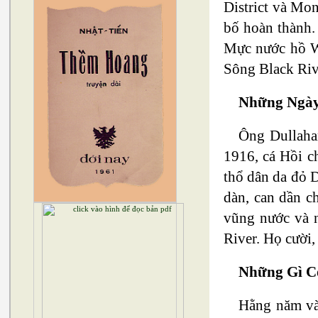
District và Mo
bố hoàn thành.
Mực nước hồ Wa
Sông Black Riv
Những Ngày
Ông Dullaha
1916, cá Hồi c
thổ dân da đỏ 
dàn, can dần c
vũng nước và n
River. Họ cười,
Những Gì C
Hằng năm và