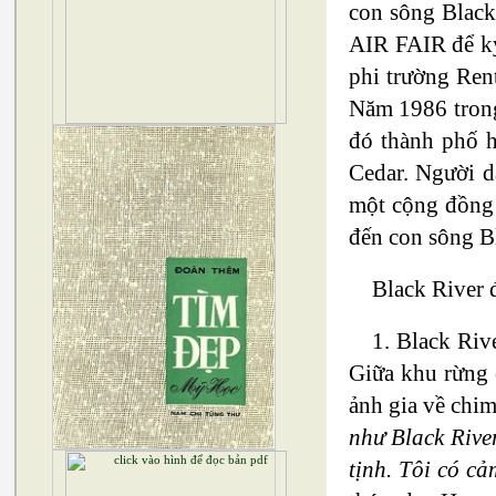
con sông Black
AIR FAIR để kỷ
phi trường Ren
Năm 1986 trong
đó thành phố h
Cedar. Người d
một cộng đồng
đến con sông B
Black River 
1. Black Riv
Giữa khu rừng 
ảnh gia về chim
như Black River
tịnh. Tôi có c