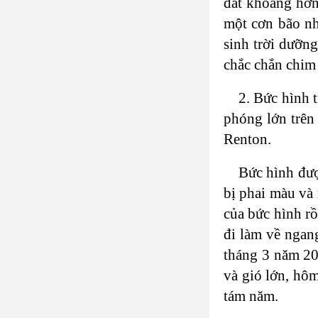
đất khoảng hơn 
một cơn bão nh
sinh trời dưỡn
chắc chắn chim 
2. Bức hình 
phóng lớn trên 
Renton.
Bức hình đượ
bị phai màu và
của bức hình r
đi làm về nga
tháng 3 năm 20
và gió lớn, hô
tám năm.