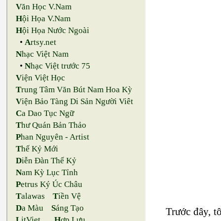
V
ăn Học V.Nam
H
ội Họa V.Nam
H
ội Họa Nước Ngoài
•
A
rtsy.net
N
hạc Việt Nam
•
N
hạc Việt trước 75
V
iện Việt Học
T
rung Tâm Văn Bút Nam Hoa Kỳ
V
iện Bảo Tàng Di Sản Người Viêt
C
a Dao Tục Ngữ
T
hư Quán Bản Thảo
P
han Nguyên - Artist
T
hế Kỷ Mới
D
iễn Đàn Thế Kỷ
N
am Kỳ Lục Tỉnh
P
etrus Ký Úc Châu
T
alawas
T
iền Vệ
D
a Màu
S
áng Tạo
Trước đây, t
L
itViet
H
ợp Lưu