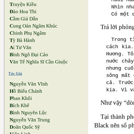
T
ruyện Kiều
Nhìn nh
Đ
ào Hoa Thi
Có một 
C
ầm Giả Dẫn
C
ung Oán Ngâm Khúc
Trả lời phỏn
C
hinh Phụ Ngâm
Trong t
T
ỳ Bà Hành
cách kia
A
i Tư Vãn
Hương. Tô
B
ình Ngô Đại Cáo
nước chả
V
ăn Tế Nghĩa Sĩ Cần Giuộc
nhưng cuố
Tác Giả
sông mất 
cả. Trước
N
guyễn Văn Vĩnh
kia. Vì 
H
ồ Biểu Chánh
P
han Khôi
Như vậy “dòng
B
ích Khê
B
ình Nguyên Lộc
Tại thành ph
N
guyễn Văn Trung
Black nên số p
D
oãn Quốc Sỹ