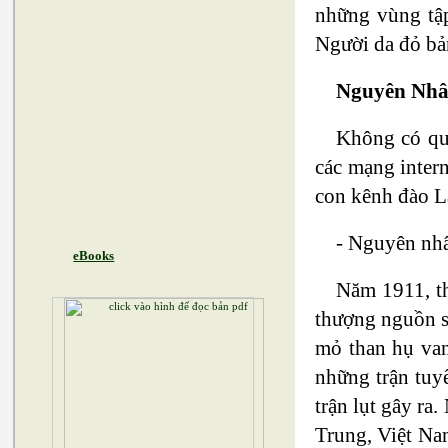
những vùng tập
Người da đỏ bản
Nguyên Nhâ
Không có quy
các mạng intern
con kênh đào L
- Nguyên nhâ
eBooks
Năm 1911, th
thượng nguồn s
mỏ than hụ van
những trận tuy
trận lụt gây ra
Trung, Việt Nam