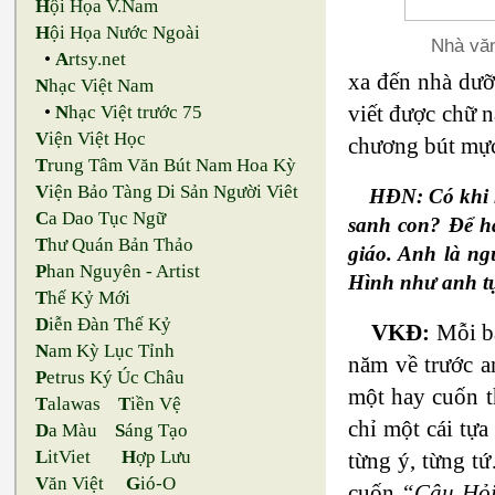
H
ội Họa V.Nam
H
ội Họa Nước Ngoài
Nhà vă
•
A
rtsy.net
xa đến nhà dưỡn
N
hạc Việt Nam
viết được chữ n
•
N
hạc Việt trước 75
V
iện Việt Học
chương bút mực 
T
rung Tâm Văn Bút Nam Hoa Kỳ
V
iện Bảo Tàng Di Sản Người Viêt
HĐN: Có khi n
C
a Dao Tục Ngữ
sanh con? Để hắ
T
hư Quán Bản Thảo
giáo. Anh là ng
P
han Nguyên - Artist
Hình như anh tự
T
hế Kỷ Mới
D
iễn Đàn Thế Kỷ
VKĐ:
Mỗi bà
N
am Kỳ Lục Tỉnh
năm về trước an
P
etrus Ký Úc Châu
một hay cuốn t
T
alawas
T
iền Vệ
chỉ một cái tựa
D
a Màu
S
áng Tạo
L
itViet
H
ợp Lưu
từng ý, từng tứ
V
ăn Việt
G
ió-O
cuốn
“Câu Hỏi