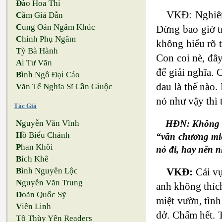
Đ
ào Hoa Thi
VKĐ: Nghiêm
C
ầm Giả Dẫn
C
ung Oán Ngâm Khúc
Đừng bao giờ t
C
hinh Phụ Ngâm
không hiểu rõ 
T
ỳ Bà Hành
Con coi nè, đây
A
i Tư Vãn
để giải nghĩa. 
B
ình Ngô Đại Cáo
đau là thế nào.
V
ăn Tế Nghĩa Sĩ Cần Giuộc
nó như vậy thì 
Tác Giả
HĐN: Không ch
N
guyễn Văn Vĩnh
H
ồ Biểu Chánh
“văn chương miệ
P
han Khôi
nó đi, hay nên n
B
ích Khê
VKĐ:
Cái vụ
B
ình Nguyên Lộc
N
guyễn Văn Trung
anh không thích
D
oãn Quốc Sỹ
miệt vườn, tình
V
iên Linh
dở. Chấm hết. 
T
ô Thùy Yên Readers