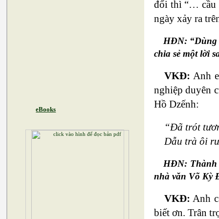
đổi thì “… cầu
ngày xảy ra tr
HĐN: “Dùng dằ
chia sẻ một lời 
VKĐ:
Anh em
nghiệp duyên củ
Hồ Dzếnh:
eBooks
“Đã trót tươ
Dẫu trà ôi r
HĐN: Thành t
nhà văn Võ Kỳ Đ
VKĐ:
Anh cá
biết ơn. Trân tr