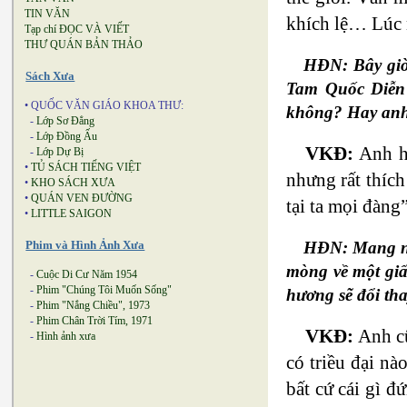
TIN VĂN
khích lệ… Lúc 
Tạp chí ĐỌC VÀ VIẾT
THƯ QUÁN BẢN THẢO
HĐN: Bây giờ
Sách Xưa
Tam Quốc Diễn 
• QUỐC VĂN GIÁO KHOA THƯ:
không? Hay anh 
-
Lớp Sơ Đẳng
-
Lớp Đồng Ấu
VKĐ:
Anh ho
-
Lớp Dự Bị
•
TỦ SÁCH TIẾNG VIỆT
nhưng rất thích
•
KHO SÁCH XƯA
•
QUÁN VEN ĐƯỜNG
tại ta mọi đàng
•
LITTLE SAIGON
HĐN: Mang nặn
Phim và Hình Ảnh Xưa
mòng về một giấ
-
Cuộc Di Cư Năm 1954
-
Phim "Chúng Tôi Muốn Sống"
hương sẽ đổi th
-
Phim "Nắng Chiều", 1973
-
Phim Chân Trời Tím, 1971
VKĐ:
Anh cũ
-
Hình ảnh xưa
có triều đại n
bất cứ cái gì đ