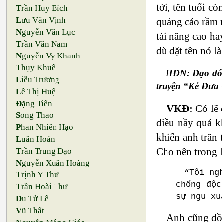
tới, tên tuổi c
T
rần Huy Bích
L
ưu Văn Vịnh
quảng cáo rầm r
N
guyễn Văn Lục
tài năng cao ha
T
rần Văn Nam
dù đặt tên nó là
N
guyễn Vy Khanh
T
hụy Khuê
HĐN: Dạo đó,
L
iễu Trương
truyện “Kẻ Đưa 
L
ê Thị Huệ
Đ
ặng Tiến
VKĐ:
Có lẽ 
S
ong Thao
điều nầy quá k
P
han Nhiên Hạo
khiến anh trăn 
L
uân Hoán
Cho nên trong 
T
rần Trung Đạo
N
guyễn Xuân Hoàng
“Tôi ng
T
rịnh Y Thư
chống độc
T
rần Hoài Thư
sự ngu xu
D
u Tử Lê
V
ũ Thất
Anh cũng đồn