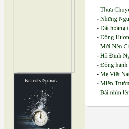
-
Thưa Chuy
-
Những Ngườ
-
Đất hoàng 
-
Đồng Hươ
-
Mới Nên C
-
Hồ Đình Ng
-
Đồng hành
-
Mẹ Việt N
-
Miên Trườ
-
Bài nhìn lê