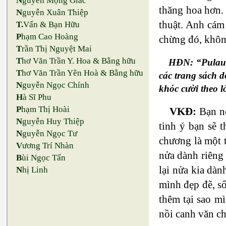
N
guyễn Mộng Giác
thăng hoa hơn.
N
guyễn Xuân Thiệp
thuật. Anh cám
T.
Vấn & Bạn Hữu
P
hạm Cao Hoàng
chừng đó, khôn
T
rần Thị Nguyệt Mai
T
hơ Văn Trần Y. Hoa & Bằng hữu
HĐN: “Pulau B
T
hơ Văn Trần Yên Hoà & Bằng hữu
các trang sách d
N
guyễn Ngọc Chính
khóc cười theo l
H
à Sĩ Phu
P
hạm Thị Hoài
VKĐ:
Bạn n
N
guyễn Huy Thiệp
tinh ý bạn sẽ 
N
guyễn Ngọc Tư
chương là một t
V
ương Trí Nhàn
nửa dành riêng
B
ùi Ngọc Tấn
lại nửa kia dàn
N
hị Linh
mình đẹp đẽ, số
thêm tại sao m
nồi canh văn c