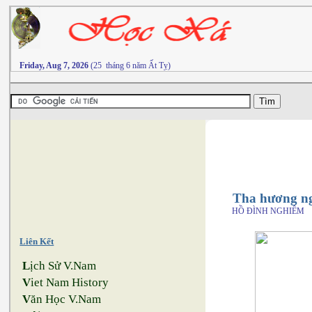
Friday, Aug 7, 2026
(25 tháng 6 năm Ất Tỵ)
Tha hương ng
HỒ ĐÌNH NGHIÊM
Liên Kết
L
ịch Sử V.Nam
V
iet Nam History
V
ăn Học V.Nam