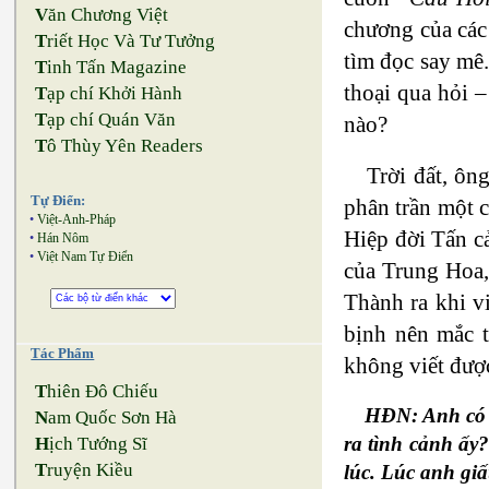
V
ăn Chương Việt
chương của các
T
riết Học Và Tư Tưởng
tìm đọc say mê.
T
inh Tấn Magazine
thoại qua hỏi 
T
ạp chí Khởi Hành
T
ạp chí Quán Văn
nào?
T
ô Thùy Yên Readers
Trời đất, ô
Tự Điển:
phân trần một 
•
Việt-Anh-Pháp
Hiệp đời Tấn c
•
Hán Nôm
•
Việt Nam Tự Điển
của Trung Hoa,
Thành ra khi v
bịnh nên mắc t
Tác Phẩm
không viết đượ
T
hiên Đô Chiếu
HĐN: Anh có t
N
am Quốc Sơn Hà
ra tình cảnh ấy
H
ịch Tướng Sĩ
T
ruyện Kiều
lúc. Lúc anh gi