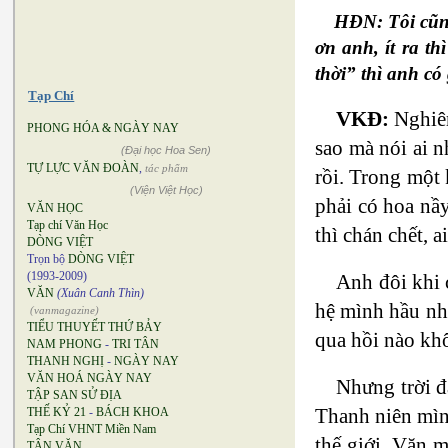
HĐN: Tôi cũng
ơn anh, ít ra t
thời” thì anh c
Tạp Chí
VKĐ:
Nghiêm
PHONG HÓA & NGÀY NAY
sao mà nói ai 
(Đại học Hoa Sen)
TỰ LỰC VĂN ĐOÀN
,
tác phẩm
rồi. Trong một 
(Viện Việt Học)
phải có hoa nầ
VĂN HỌC
Tạp chí Văn Học
thì chán chết, a
DÒNG VIỆT
Trọn bộ
DÒNG VIỆT
(1993-2009)
Anh đôi khi 
VĂN
(Xuân Canh Thìn)
hệ mình hầu như
(vanmagazine)
TIỂU THUYẾT THỨ BẢY
qua hồi nào khô
NAM PHONG
-
TRI TÂN
THANH NGHỊ
-
NGÀY NAY
VĂN HOÁ NGÀY NAY
Nhưng trời đ
TẬP SAN SỬ ĐỊA
Thanh niên mình
THẾ KỶ 21
-
BÁCH KHOA
Tạp Chí VHNT Miền Nam
thế giới. Văn 
TÂN VĂN