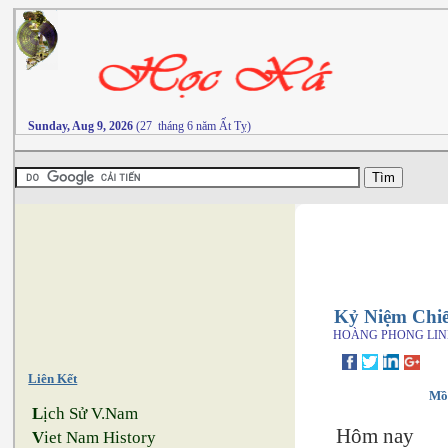
Sunday, Aug 9, 2026
(27 tháng 6 năm Ất Tỵ)
Kỷ Niệm Chi
HOÀNG PHONG LINH
Liên Kết
Mồ
L
ịch Sử V.Nam
Hôm nay
V
iet Nam History