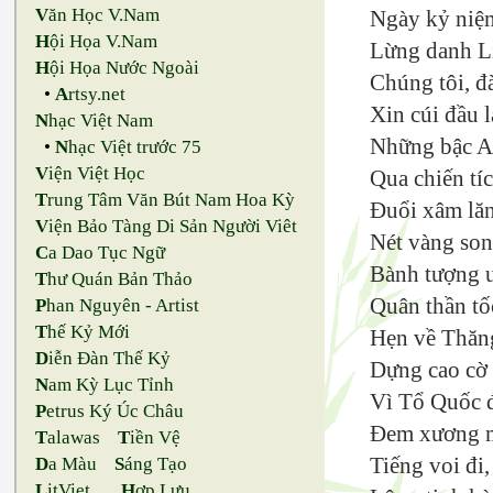
V
ăn Học V.Nam
Ngày kỷ niệ
H
ội Họa V.Nam
Lừng danh L
H
ội Họa Nước Ngoài
Chúng tôi, đ
•
A
rtsy.net
Xin cúi đầu 
N
hạc Việt Nam
Những bậc A
•
N
hạc Việt trước 75
V
iện Việt Học
Qua chiến tíc
T
rung Tâm Văn Bút Nam Hoa Kỳ
Đuổi xâm lăn
V
iện Bảo Tàng Di Sản Người Viêt
Nét vàng so
C
a Dao Tục Ngữ
Bành tượng u
T
hư Quán Bản Thảo
Quân thần tố
P
han Nguyên - Artist
T
hế Kỷ Mới
Hẹn về Thăng
D
iễn Đàn Thế Kỷ
Dựng cao cờ 
N
am Kỳ Lục Tỉnh
Vì Tổ Quốc đ
P
etrus Ký Úc Châu
Đem xương m
T
alawas
T
iền Vệ
Tiếng voi đi,
D
a Màu
S
áng Tạo
L
itViet
H
ợp Lưu