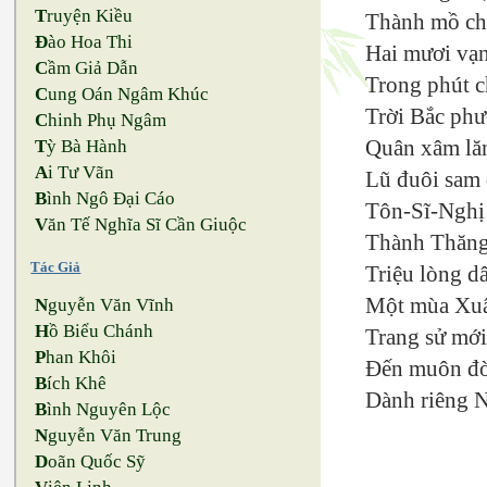
T
ruyện Kiều
Thành mồ chô
Đ
ào Hoa Thi
Hai mươi vạn
C
ầm Giả Dẫn
Trong phút c
C
ung Oán Ngâm Khúc
Trời Bắc ph
C
hinh Phụ Ngâm
Quân xâm lăn
T
ỳ Bà Hành
A
i Tư Vãn
Lũ đuôi sam 
B
ình Ngô Đại Cáo
Tôn-Sĩ-Nghị 
V
ăn Tế Nghĩa Sĩ Cần Giuộc
Thành Thăng
Tác Giả
Triệu lòng d
Một mùa Xuâ
N
guyễn Văn Vĩnh
H
ồ Biểu Chánh
Trang sử mới
P
han Khôi
Đến muôn đời
B
ích Khê
Dành riêng N
B
ình Nguyên Lộc
N
guyễn Văn Trung
D
oãn Quốc Sỹ