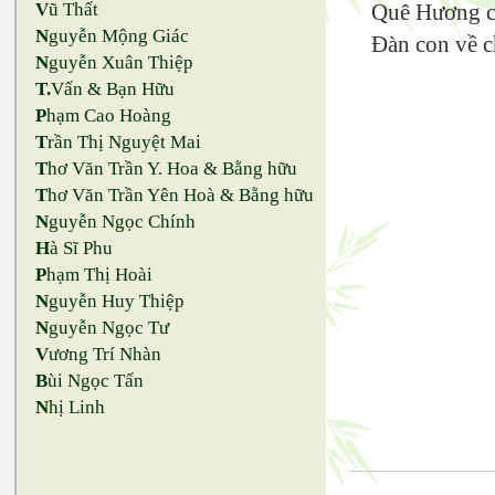
V
ũ Thất
Quê Hương c
N
guyễn Mộng Giác
Đàn con về c
N
guyễn Xuân Thiệp
T.
Vấn & Bạn Hữu
P
hạm Cao Hoàng
T
rần Thị Nguyệt Mai
T
hơ Văn Trần Y. Hoa & Bằng hữu
T
hơ Văn Trần Yên Hoà & Bằng hữu
N
guyễn Ngọc Chính
H
à Sĩ Phu
P
hạm Thị Hoài
N
guyễn Huy Thiệp
N
guyễn Ngọc Tư
V
ương Trí Nhàn
B
ùi Ngọc Tấn
N
hị Linh