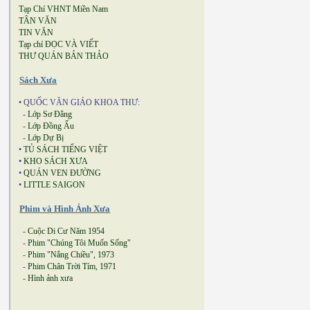
Tạp Chí VHNT Miền Nam
TÂN VĂN
TIN VĂN
Tạp chí ĐỌC VÀ VIẾT
THƯ QUÁN BẢN THẢO
Sách Xưa
• QUỐC VĂN GIÁO KHOA THƯ:
-
Lớp Sơ Đẳng
-
Lớp Đồng Ấu
-
Lớp Dự Bị
•
TỦ SÁCH TIẾNG VIỆT
•
KHO SÁCH XƯA
•
QUÁN VEN ĐƯỜNG
•
LITTLE SAIGON
Phim và Hình Ảnh Xưa
-
Cuộc Di Cư Năm 1954
-
Phim "Chúng Tôi Muốn Sống"
-
Phim "Nắng Chiều", 1973
-
Phim Chân Trời Tím, 1971
-
Hình ảnh xưa