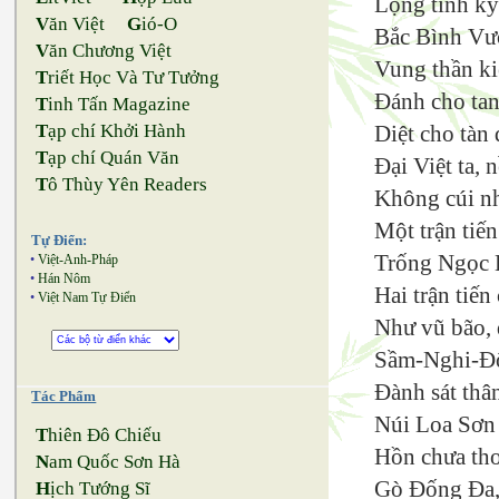
Lộng tinh kỳ
V
ăn Việt
G
ió-O
Bắc Bình Vư
V
ăn Chương Việt
Vung thần ki
T
riết Học Và Tư Tưởng
Đánh cho tan
T
inh Tấn Magazine
Diệt cho tàn
T
ạp chí Khởi Hành
T
ạp chí Quán Văn
Đại Việt ta, 
T
ô Thùy Yên Readers
Không cúi nh
Một trận tiế
Tự Điển:
Trống Ngọc 
•
Việt-Anh-Pháp
•
Hán Nôm
Hai trận tiế
•
Việt Nam Tự Điển
Như vũ bão,
Sầm-Nghi-Đố
Đành sát thâ
Tác Phẩm
Núi Loa Sơn 
T
hiên Đô Chiếu
Hồn chưa tho
N
am Quốc Sơn Hà
Gò Đống Đa, 
H
ịch Tướng Sĩ