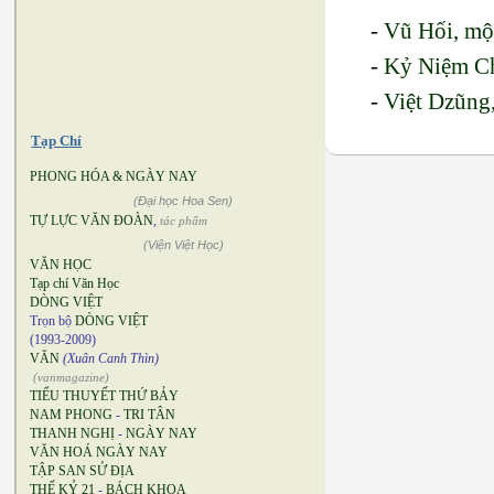
-
Vũ Hối, một
-
Kỷ Niệm C
-
Việt Dzũng,
Tạp Chí
PHONG HÓA & NGÀY NAY
(Đại học Hoa Sen)
TỰ LỰC VĂN ĐOÀN
,
tác phẩm
(Viện Việt Học)
VĂN HỌC
Tạp chí Văn Học
DÒNG VIỆT
Trọn bộ
DÒNG VIỆT
(1993-2009)
VĂN
(Xuân Canh Thìn)
(vanmagazine)
TIỂU THUYẾT THỨ BẢY
NAM PHONG
-
TRI TÂN
THANH NGHỊ
-
NGÀY NAY
VĂN HOÁ NGÀY NAY
TẬP SAN SỬ ĐỊA
THẾ KỶ 21
-
BÁCH KHOA