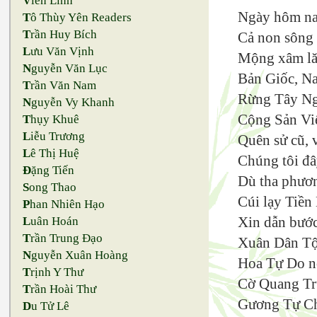
V
iên Linh
Ngày hôm n
T
ô Thùy Yên Readers
T
rần Huy Bích
Cả non sông
L
ưu Văn Vịnh
Mộng xâm lăn
N
guyễn Văn Lục
Bản Giốc, N
T
rần Văn Nam
Rừng Tây Ng
N
guyễn Vy Khanh
Cộng Sản Việ
T
hụy Khuê
L
iễu Trương
Quên sử cũ, v
L
ê Thị Huệ
Chúng tôi đâ
Đ
ặng Tiến
Dù tha phươn
S
ong Thao
Cúi lạy Tiền
P
han Nhiên Hạo
Xin dẫn bước
L
uân Hoán
T
rần Trung Đạo
Xuân Dân Tộ
N
guyễn Xuân Hoàng
Hoa Tự Do n
T
rịnh Y Thư
Cờ Quang Tru
T
rần Hoài Thư
Gương Tự Ch
D
u Tử Lê