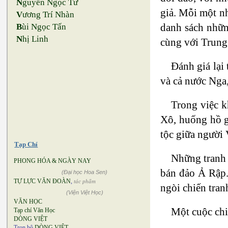
N
guyễn Ngọc Tư
giả. Mỗi một nh
V
ương Trí Nhàn
danh sách nhữn
B
ùi Ngọc Tấn
N
hị Linh
cùng với Trun
Đánh giá lại
và cả nước Nga,
Trong việc k
Xô, huống hồ g
tộc giữa người 
Tạp Chí
Những tranh 
PHONG HÓA & NGÀY NAY
bán đảo Ả Rập.
(Đại học Hoa Sen)
TỰ LỰC VĂN ĐOÀN
,
tác phẩm
ngòi chiến tran
(Viện Việt Học)
VĂN HỌC
Một cuộc chi
Tạp chí Văn Học
DÒNG VIỆT
Trọn bộ
DÒNG VIỆT