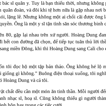
 bác sĩ quân y. Tuy là bạn thiếu thời, nhưng không
 quân đoàn, và đôi khi tệ hơn nữa là gặp nhau nơi 
ói, lặng lẽ. Nhưng không một ai chối cãi được ông l
quyền. Ông là một y sĩ tận tình săn sóc thương binh c
niên 80, gặp lại nhau trên xứ người. Hoàng Dung đan
đì hết con đường đã chọn, để tiếp tục tuân thủ lời t
ôi sang miền Đông, khi thì Hoàng Dung sang Cali cho
n tôi đọc hộ một tập bản thảo. Ông không hé lộ m
cái giống gì không.” Buông điện thoại xuống, tôi ng
có Hoàng Dung và cả tôi.
vật chất đều cần một món ăn tinh thần. Mỗi người đế
h nhạc sĩ, hoạ sĩ. Cũng không thiếu gì người thành
nh hôn hay trong các tiệc cưới.