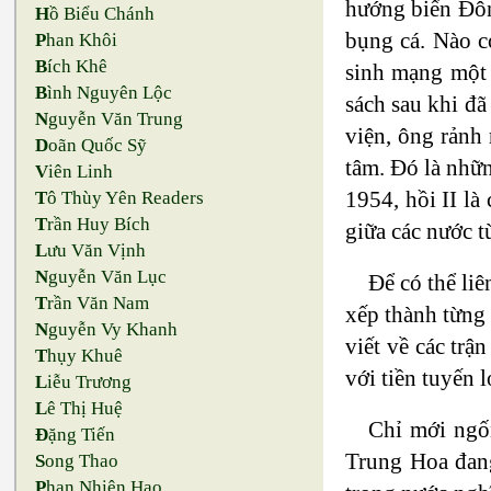
hướng biển Đôn
H
ồ Biểu Chánh
bụng cá. Nào c
P
han Khôi
B
ích Khê
sinh mạng một 
B
ình Nguyên Lộc
sách sau khi đã
N
guyễn Văn Trung
viện, ông rảnh 
D
oãn Quốc Sỹ
tâm. Đó là nhữn
V
iên Linh
1954, hồi II là
T
ô Thùy Yên Readers
T
rần Huy Bích
giữa các nước t
L
ưu Văn Vịnh
N
guyễn Văn Lục
Để có thể liê
T
rần Văn Nam
xếp thành từng 
N
guyễn Vy Khanh
viết về các trậ
T
hụy Khuê
với tiền tuyến 
L
iễu Trương
L
ê Thị Huệ
Chỉ mới ngốn
Đ
ặng Tiến
Trung Hoa đang
S
ong Thao
P
han Nhiên Hạo