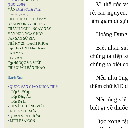
Vì thế ước v
(1993-2009)
VĂN
(Xuân Canh Thìn)
rễ, căn nguyên,
(vanmagazine)
TIỂU THUYẾT THỨ BẢY
làm giảm đi sự 
NAM PHONG
-
TRI TÂN
THANH NGHỊ
-
NGÀY NAY
Hoàng Dung l
VĂN HOÁ NGÀY NAY
TẬP SAN SỬ ĐỊA
THẾ KỶ 21
-
BÁCH KHOA
Biết nhau su
Tạp Chí VHNT Miền Nam
TÂN VĂN
chúng ta tiếp x
TIN VĂN
chúng ta biết c
Tạp chí ĐỌC VÀ VIẾT
THƯ QUÁN BẢN THẢO
Nếu như ông g
Sách Xưa
thêm chữ MD dướ
• QUỐC VĂN GIÁO KHOA THƯ:
-
Lớp Sơ Đẳng
-
Lớp Đồng Ấu
Nếu ông viết
-
Lớp Dự Bị
biết gì về thuố
•
TỦ SÁCH TIẾNG VIỆT
•
KHO SÁCH XƯA
•
QUÁN VEN ĐƯỜNG
Đọc xong tập
•
LITTLE SAIGON