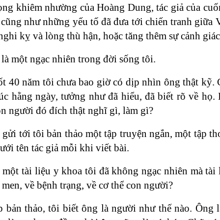
ọng khiêm nhường của Hoàng Dung, tác giả của cuốn
 cũng như những yếu tố đã đưa tới chiến tranh giữa 
nghi kỵ và lòng thù hận, hoặc tăng thêm sự cảnh giác
à một ngạc nhiên trong đời sống tôi.
ốt 40 năm tôi chưa bao giờ có dịp nhìn ông thật kỹ
úc hằng ngày, tưởng như đã hiểu, đã biết rõ về họ.
on người đó đích thật nghĩ gì, làm gì?
ửi tới tôi bản thảo một tập truyện ngắn, một tập thơ
i tên tác giả mỗi khi viết bài.
 một tài liệu y khoa tôi đã không ngạc nhiên mà tài
c men, về bệnh trạng, về cơ thể con người?
 bản thảo, tôi biết ông là người như thế nào. Ông