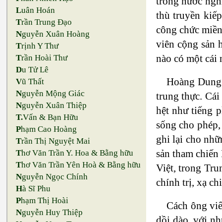
trong nước nghĩ
L
uân Hoán
thù truyền kiế
T
rần Trung Đạo
công chức miền 
N
guyễn Xuân Hoàng
viên cộng sản 
T
rịnh Y Thư
nào có một cái 
T
rần Hoài Thư
D
u Tử Lê
Hoàng Dung c
V
ũ Thất
N
guyễn Mộng Giác
trung thực. Cái
N
guyễn Xuân Thiệp
hệt như tiếng 
T.
Vấn & Bạn Hữu
sống cho phép, 
P
hạm Cao Hoàng
ghi lại cho nhữ
T
rần Thị Nguyệt Mai
sản tham chiến 
T
hơ Văn Trần Y. Hoa & Bằng hữu
T
hơ Văn Trần Yên Hoà & Bằng hữu
Việt, trong Tr
N
guyễn Ngọc Chính
chính trị, xạ ch
H
à Sĩ Phu
P
hạm Thị Hoài
Cách ông viết
N
guyễn Huy Thiệp
dồi dào, với nh