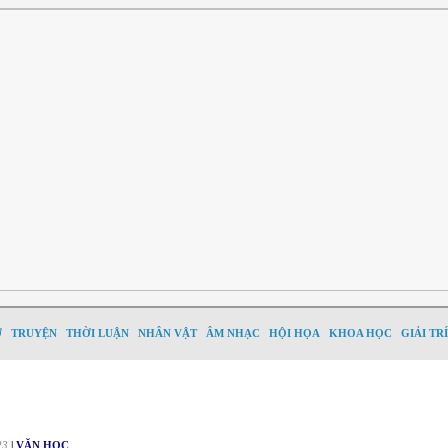
Ơ
TRUYỆN
THỜI LUẬN
NHÂN VẬT
ÂM NHẠC
HỘI HỌA
KHOA HỌC
GIẢI TRÍ
23
| VĂN HỌC