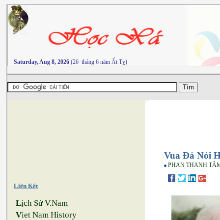
Saturday, Aug 8, 2026
(26 tháng 6 năm Ất Tỵ)
Vua Đá Nói 
PHAN THANH TÂ
Liên Kết
L
ịch Sử V.Nam
V
iet Nam History