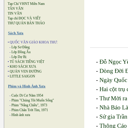
Tạp Chí VHNT Miền Nam
TÂN VĂN
TIN VĂN
Tạp chí ĐỌC VÀ VIẾT
THƯ QUÁN BẢN THẢO
Sách Xưa
• QUỐC VĂN GIÁO KHOA THƯ:
-
Lớp Sơ Đẳng
-
Lớp Đồng Ấu
-
Lớp Dự Bị
-
Đỗ Ngọc Yê
•
TỦ SÁCH TIẾNG VIỆT
•
KHO SÁCH XƯA
-
Dòng Đời 
•
QUÁN VEN ĐƯỜNG
•
LITTLE SAIGON
-
Ngày Quốc
Phim và Hình Ảnh Xưa
-
Hai cột trụ
-
Cuộc Di Cư Năm 1954
-
Thư Mời ra
-
Phim "Chúng Tôi Muốn Sống"
-
Phim "Nắng Chiều", 1973
-
Nhà Báo Là
-
Phim Chân Trời Tím, 1971
-
Hình ảnh xưa
-
Sử gia Trần
-
Thông Cáo 