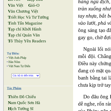
hàng ngũ địch,
V
ăn Việt
G
ió-O
tràn xuống như
V
ăn Chương Việt
tay nhựa, bắt b
T
riết Học Và Tư Tưởng
vào lưới, phá v
T
inh Tấn Magazine
T
ạp chí Khởi Hành
ông sáng tạo đã
T
ạp chí Quán Văn
gay go, chờ đợi
T
ô Thùy Yên Readers
Ngoài lối nó
Tự Điển:
mỗi đội. Chẳng
•
Việt-Anh-Pháp
•
Hán Nôm
Điều này chứng
•
Việt Nam Tự Điển
đang có mặt qua
banh bằng tai 
chưa kịp trở tay
Tác Phẩm
Do đâu ông H
T
hiên Đô Chiếu
N
am Quốc Sơn Hà
dễ nghe, rổn r
H
ịch Tướng Sĩ
của Pháp; nên 