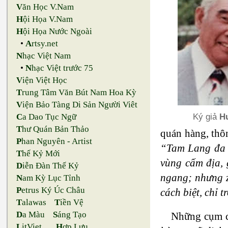
V
ăn Học V.Nam
H
ội Họa V.Nam
H
ội Họa Nước Ngoài
•
A
rtsy.net
N
hạc Việt Nam
•
N
hạc Việt trước 75
V
iện Việt Học
T
rung Tâm Văn Bút Nam Hoa Kỳ
V
iện Bảo Tàng Di Sản Người Viêt
Ký giả
H
C
a Dao Tục Ngữ
T
hư Quán Bản Thảo
quán hàng, thô
P
han Nguyên - Artist
“Tam Lang đa t
T
hế Kỷ Mới
vùng cấm địa,
D
iễn Đàn Thế Kỷ
ngang; nhưng z
N
am Kỳ Lục Tỉnh
P
etrus Ký Úc Châu
cách biệt, chỉ 
T
alawas
T
iền Vệ
D
a Màu
S
áng Tạo
Những cụm 
L
itViet
H
ợp Lưu