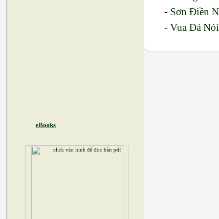
-
Sơn Điền N
-
Vua Đá Nó
eBooks