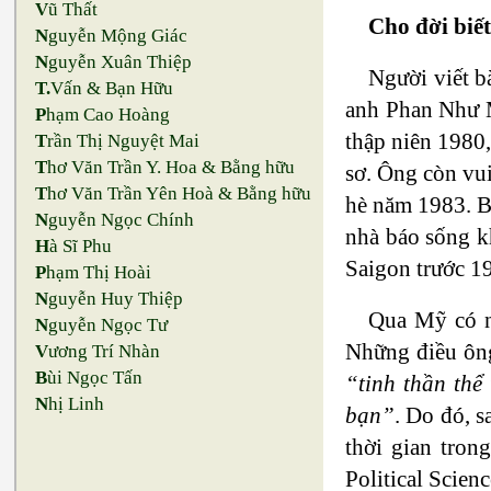
V
ũ Thất
Cho đời biết
N
guyễn Mộng Giác
N
guyễn Xuân Thiệp
Người viết b
T.
Vấn & Bạn Hữu
anh Phan Như M
P
hạm Cao Hoàng
thập niên 1980,
T
rần Thị Nguyệt Mai
T
hơ Văn Trần Y. Hoa & Bằng hữu
sơ. Ông còn vui
T
hơ Văn Trần Yên Hoà & Bằng hữu
hè năm 1983. B
N
guyễn Ngọc Chính
nhà báo sống k
H
à Sĩ Phu
Saigon trước 1
P
hạm Thị Hoài
N
guyễn Huy Thiệp
Qua Mỹ có nh
N
guyễn Ngọc Tư
Những điều ông
V
ương Trí Nhàn
B
ùi Ngọc Tấn
“tinh thần thể
N
hị Linh
bạn”
. Do đó, s
thời gian tron
Political Scienc