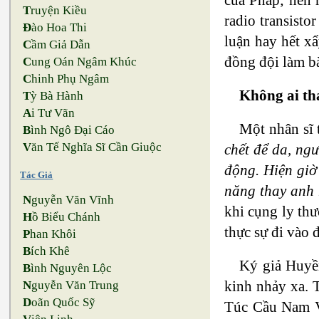
T
ruyện Kiều
radio transist
Đ
ào Hoa Thi
luận hay hết x
C
ầm Giả Dẫn
đồng đội làm bà
C
ung Oán Ngâm Khúc
C
hinh Phụ Ngâm
Không ai th
T
ỳ Bà Hành
A
i Tư Vãn
Một nhân sĩ 
B
ình Ngô Đại Cáo
V
ăn Tế Nghĩa Sĩ Cần Giuộc
chết để da, ng
động. Hiện giờ
Tác Giả
năng thay anh 
N
guyễn Văn Vĩnh
khi cụng ly th
H
ồ Biểu Chánh
thực sự đi vào 
P
han Khôi
B
ích Khê
Ký giả Huyề
B
ình Nguyên Lộc
kinh nhảy xa. 
N
guyễn Văn Trung
D
oãn Quốc Sỹ
Túc Cầu Nam Vi