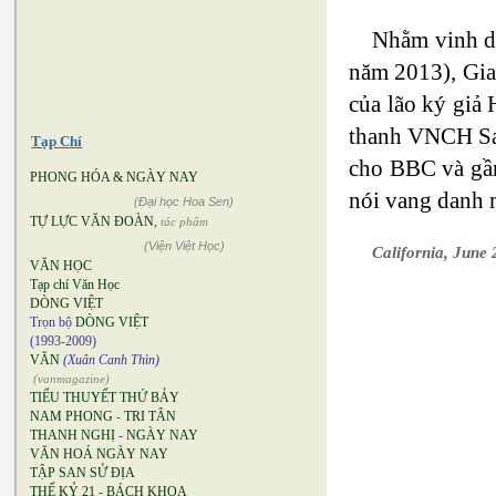
Nhằm vinh da
năm 2013), Gia
của lão ký giả
thanh VNCH Sai
Tạp Chí
cho BBC và gần
PHONG HÓA & NGÀY NAY
nói vang danh m
(Đại học Hoa Sen)
TỰ LỰC VĂN ĐOÀN
,
tác phẩm
(Viện Việt Học)
California, June
VĂN HỌC
Tạp chí Văn Học
DÒNG VIỆT
Trọn bộ
DÒNG VIỆT
(1993-2009)
VĂN
(Xuân Canh Thìn)
(vanmagazine)
TIỂU THUYẾT THỨ BẢY
NAM PHONG
-
TRI TÂN
THANH NGHỊ
-
NGÀY NAY
VĂN HOÁ NGÀY NAY
TẬP SAN SỬ ĐỊA
THẾ KỶ 21
-
BÁCH KHOA