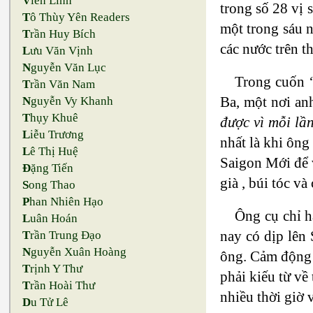
V
iên Linh
trong số 28 vị 
T
ô Thùy Yên Readers
một trong sáu n
T
rần Huy Bích
các nước trên t
L
ưu Văn Vịnh
N
guyễn Văn Lục
Trong cuốn
T
rần Văn Nam
Ba, một nơi an
N
guyễn Vy Khanh
T
hụy Khuê
được vì mỗi lần
L
iễu Trương
nhất là khi ông
L
ê Thị Huệ
Saigon Mới để v
Đ
ặng Tiến
già , búi tóc v
S
ong Thao
P
han Nhiên Hạo
Ông cụ chỉ h
L
uân Hoán
nay có dịp lên 
T
rần Trung Đạo
N
guyễn Xuân Hoàng
ông. Cảm động v
T
rịnh Y Thư
phải kiếu từ về
T
rần Hoài Thư
nhiều thời giờ 
D
u Tử Lê