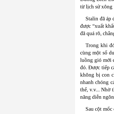
từ lịch sử xông
Stalin đã áp
được “xuất khẩ
đã quá rõ, chẳn
Trong khi đ
cùng một số du
luồng gió mới 
đó. Được tiếp c
không bị con c
nhanh chóng cá
thể, v.v... Nhờ
năng diễn ngôn
Sau cột mốc 