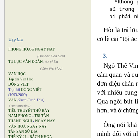
“Không 
sĩ trong 
ai phải n
Hỏi là trả lờ
có lẽ cái “tội 
Tạp Chí
PHONG HÓA & NGÀY NAY
3.
(Đại học Hoa Sen)
TỰ LỰC VĂN ĐOÀN
,
tác phẩm
Ngô Thế Vinh
(Viện Việt Học)
cảm quan và qua
VĂN HỌC
Tạp chí Văn Học
đơn điệu chán n
DÒNG VIỆT
Trọn bộ
DÒNG VIỆT
với nhiều cung 
(1993-2009)
Qua ngòi bút l
VĂN
(Xuân Canh Thìn)
(vanmagazine)
hơn, và ở chừn
TIỂU THUYẾT THỨ BẢY
NAM PHONG
-
TRI TÂN
THANH NGHỊ
-
NGÀY NAY
Ông nói khá 
VĂN HOÁ NGÀY NAY
TẬP SAN SỬ ĐỊA
mình đối với n
THẾ KỶ 21
-
BÁCH KHOA