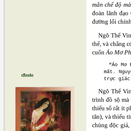
mãn chế độ mà
đoàn lãnh đạo 
đường lối chính
Ngô Thế Vinh
thế, và chẳng 
cuốn
Áo Mơ Ph
“Áo Mơ 
mất. Nguy
eBooks
trực giác
Ngô Thế Vin
trình đồ sộ mà
thiểu số rất ít
tân), và thiếu 
chúng độc giả,