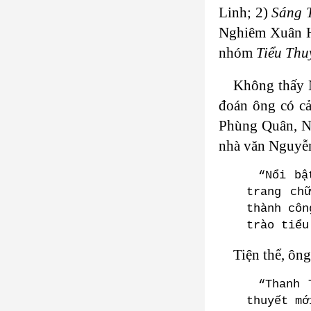
Linh; 2)
Sáng 
Nghiêm Xuân 
nhóm
Tiểu Thu
Không thấy N
đoán ông có c
Phùng Quân, N
nhà văn Nguyễ
“Nổi bậ
trang ch
thành côn
trào tiểu
Tiện thể, ôn
“Thanh 
thuyết mớ