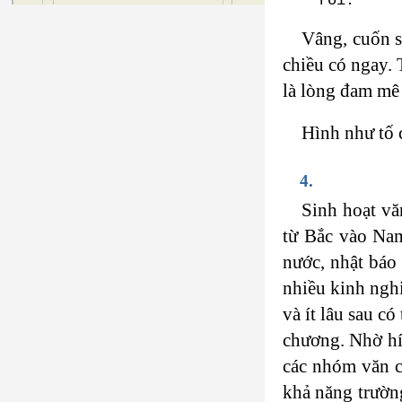
rồi.”
Vâng, cuốn s
chiều có ngay. 
là lòng đam mê
Hình như tố 
4.
Sinh hoạt vă
từ Bắc vào Nam
nước, nhật bá
nhiều kinh ngh
và ít lâu sau 
chương. Nhờ hít
các nhóm văn ch
khả năng trườn