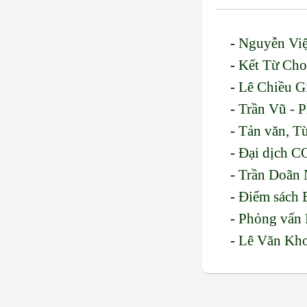
-
Nguyễn Việ
-
Kết Từ Cho
-
Lê Chiều G
-
Trần Vũ - P
-
Tản văn, T
-
Đại dịch CO
-
Trần Doãn 
-
Điểm sách 
-
Phỏng vấn L
-
Lê Văn Kho