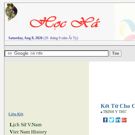
Saturday, Aug 8, 2026
(26 tháng 6 năm Ất Tỵ)
Kết Từ Cho C
TRỊNH Y THƯ
Liên Kết
L
ịch Sử V.Nam
V
iet Nam History