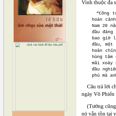
Vinh thuộc đa s
“Công t
hoàn cản
Nam 20 nă
đầu đáng 
bao giờ l
đầu, một 
hoàn chỉ
hùng tâm 
mãi xoáy 
đầu nghiê
phú mà an
Câu trả lời 
ngày Võ Phiến h
(Tưởng cũng 
nó vẫn tồn tại 