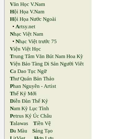
V
ăn Học V.Nam
H
ội Họa V.Nam
H
ội Họa Nước Ngoài
•
A
rtsy.net
N
hạc Việt Nam
•
N
hạc Việt trước 75
V
iện Việt Học
T
rung Tâm Văn Bút Nam Hoa Kỳ
V
iện Bảo Tàng Di Sản Người Viêt
C
a Dao Tục Ngữ
T
hư Quán Bản Thảo
P
han Nguyên - Artist
T
hế Kỷ Mới
D
iễn Đàn Thế Kỷ
N
am Kỳ Lục Tỉnh
P
etrus Ký Úc Châu
T
alawas
T
iền Vệ
D
a Màu
S
áng Tạo
L
itViet
H
ợp Lưu