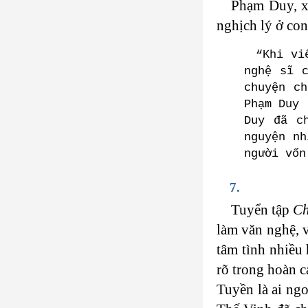
Phạm Duy, xé
nghịch lý ở con
“Khi vi
nghệ sĩ 
chuyện c
Phạm Duy 
Duy đã c
nguyện nh
người vốn
7.
Tuyển tập
Ch
làm văn nghệ, 
tâm tình nhiều
rõ trong hoàn 
Tuyền là ai ng