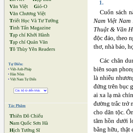
1.
V
ăn Việt
G
ió-O
Cuốn sách n
V
ăn Chương Việt
Nam Việt Nam 
T
riết Học Và Tư Tưởng
T
inh Tấn Magazine
Thuật & Văn 
T
ạp chí Khởi Hành
độc đáo, theo n
T
ạp chí Quán Văn
thơ, nhà báo, h
T
ô Thùy Yên Readers
Các chân dun
Tự Điển:
biên soạn phon
•
Việt-Anh-Pháp
•
Hán Nôm
là nhiễu nhươn
•
Việt Nam Tự Điển
đứng trên bục 
ai xa lạ mà ch
đường trắc trở 
Tác Phẩm
cho dân tộc. Ô
T
hiên Đô Chiếu
tâm hồn dưới l
N
am Quốc Sơn Hà
bằng hữu, thật 
H
ịch Tướng Sĩ