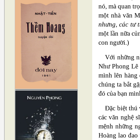
nó, mà quan trọ
một nhà văn M
nhưng, các tư 
một lần nữa củn
con người.)
Với những nh
Như Phong Lê V
mình lên hàng 
chúng ta bắt g
đó của bạn mình
Đặc biệt thú
các văn nghệ s
mệnh những ng
Hoàng lao đao 