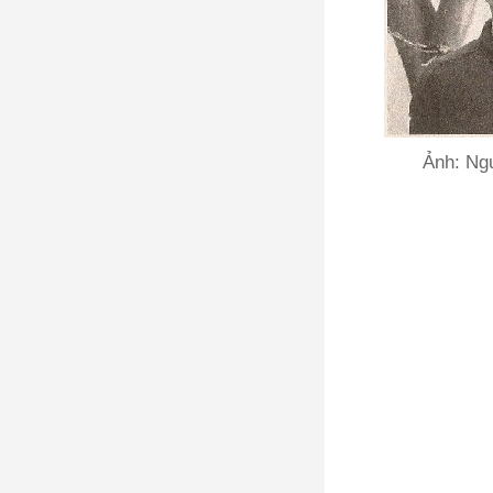
Ảnh: Ngu