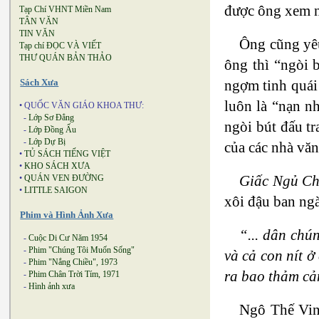
được ông xem 
Tạp Chí VHNT Miền Nam
TÂN VĂN
TIN VĂN
Ông cũng yêu
Tạp chí ĐỌC VÀ VIẾT
THƯ QUÁN BẢN THẢO
ông thì “ngòi 
ngợm tinh quái
Sách Xưa
luôn là “nạn n
• QUỐC VĂN GIÁO KHOA THƯ:
-
Lớp Sơ Đẳng
ngòi bút đấu t
-
Lớp Đồng Ấu
-
Lớp Dự Bị
của các nhà vă
•
TỦ SÁCH TIẾNG VIỆT
•
KHO SÁCH XƯA
Giấc Ngủ C
•
QUÁN VEN ĐƯỜNG
•
LITTLE SAIGON
xôi đậu ban ng
Phim và Hình Ảnh Xưa
“... dân chú
-
Cuộc Di Cư Năm 1954
-
Phim "Chúng Tôi Muốn Sống"
và cả con nít ở
-
Phim "Nắng Chiều", 1973
ra bao thảm cả
-
Phim Chân Trời Tím, 1971
-
Hình ảnh xưa
Ngô Thế Vin