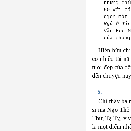
nhưng chí
50 với cá
dịch một 
Ngủ Ở Tỉn
Văn Học M
của phong
Hiện hữu chỉ
có nhiều tài nă
tươi đẹp của dâ
đến chuyện này 
5.
Chỉ thấy ba 
sĩ mà Ngô Thế 
Thứ, Tạ Tỵ, v.v
là một điểm nh