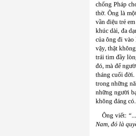
chống Pháp cho
thờ. Ông là mộ
vần điệu trẻ em
khúc dài, đa d
của ông đi vào 
vậy, thật không
trái tim đầy l
đó, mà để người
tháng cuối đời.
trong những nă
những người bạ
không đáng có.
Ông viết:
“.
Nam, đó là quy