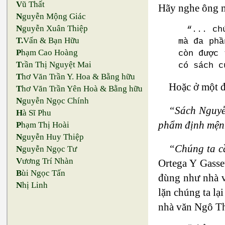
V
ũ Thất
Hãy nghe ông mi
N
guyễn Mộng Giác
N
guyễn Xuân Thiệp
“... ch
T.
Vấn & Bạn Hữu
mà đa phầ
P
hạm Cao Hoàng
còn được 
T
rần Thị Nguyệt Mai
có sách c
T
hơ Văn Trần Y. Hoa & Bằng hữu
Hoặc ở một đ
T
hơ Văn Trần Yên Hoà & Bằng hữu
N
guyễn Ngọc Chính
“Sách Nguyễn
H
à Sĩ Phu
phẩm định mệnh
P
hạm Thị Hoài
N
guyễn Huy Thiệp
“Chúng ta cầ
N
guyễn Ngọc Tư
V
ương Trí Nhàn
Ortega Y Gasse
B
ùi Ngọc Tấn
đùng như nhà v
N
hị Linh
lặn chúng ta lạ
nhà văn Ngô Th