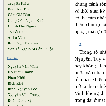
T
ruyện Kiều
khung cảnh sốn
Đ
ào Hoa Thi
và thời gian kỷ
C
ầm Giả Dẫn
có thể cảm nhận
C
ung Oán Ngâm Khúc
thêm chút tự h
C
hinh Phụ Ngâm
ngoại, mà sự độ
T
ỳ Bà Hành
A
i Tư Vãn
B
ình Ngô Đại Cáo
2.
V
ăn Tế Nghĩa Sĩ Cần Giuộc
Trong số nh
Nguyễn. Tuy vậy
Tác Giả
hay không, lịch
N
guyễn Văn Vĩnh
buộc vào nhau n
H
ồ Biểu Chánh
P
han Khôi
tiền oan khiên 
B
ích Khê
mở ra theo chi
B
ình Nguyên Lộc
Vinh không đi 
N
guyễn Văn Trung
trọng đại ở mặt
D
oãn Quốc Sỹ