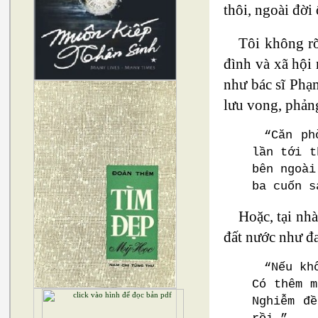
thôi, ngoài đời
Tôi không rõ
đình và xã hội
như bác sĩ Phạm
lưu vong, phảng
“Căn ph
lần tới t
bên ngoài
ba cuốn s
Hoặc, tại nh
đất nước như đ
“Nếu kh
Có thêm m
Nghiễm đ