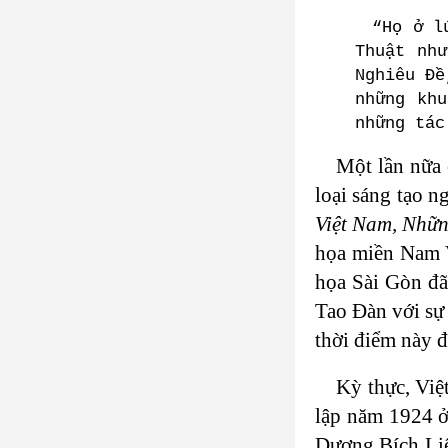
“Họ ở l
Thuật nh
Nghiêu Đề
những kh
những tác
Một lần nữa 
loại sáng tạo n
Việt Nam, Nhữ
họa miền Nam V
họa Sài Gòn đã
Tao Đàn với sự 
thời điểm này đ
Kỳ thực, Vi
lập năm 1924 ở
Dương Bích Liê