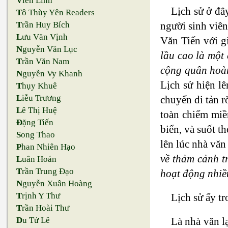
V
iên Linh
Lịch sử ở đâ
T
ô Thùy Yên Readers
người sinh viên
T
rần Huy Bích
L
ưu Văn Vịnh
Văn Tiến với g
N
guyễn Văn Lục
lầu cao là một
T
rần Văn Nam
cộng quân hoàn
N
guyễn Vy Khanh
Lịch sử hiện l
T
hụy Khuê
L
iễu Trương
chuyến di tản r
L
ê Thị Huệ
toàn chiếm miề
Đ
ặng Tiến
biển, và suốt t
S
ong Thao
lên lúc nhà vă
P
han Nhiên Hạo
về thảm cảnh t
L
uân Hoán
T
rần Trung Đạo
hoạt động nhiề
N
guyễn Xuân Hoàng
T
rịnh Y Thư
Lịch sử ấy t
T
rần Hoài Thư
Là nhà văn l
D
u Tử Lê