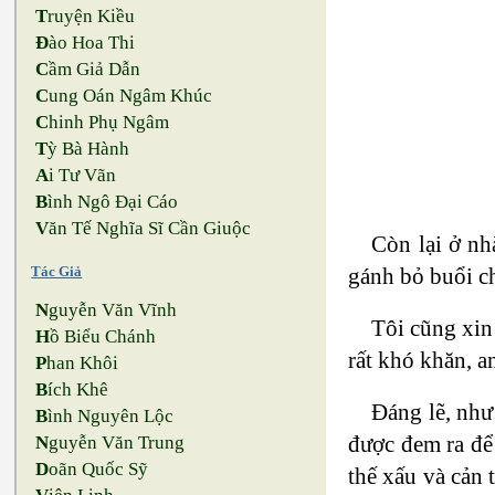
T
ruyện Kiều
Đ
ào Hoa Thi
C
ầm Giả Dẫn
C
ung Oán Ngâm Khúc
C
hinh Phụ Ngâm
T
ỳ Bà Hành
A
i Tư Vãn
B
ình Ngô Đại Cáo
V
ăn Tế Nghĩa Sĩ Cần Giuộc
Còn lại ở nh
gánh bỏ buổi c
Tác Giả
N
guyễn Văn Vĩnh
Tôi cũng xin
H
ồ Biểu Chánh
rất khó khăn, a
P
han Khôi
B
ích Khê
Đáng lẽ, như
B
ình Nguyên Lộc
được đem ra để
N
guyễn Văn Trung
D
oãn Quốc Sỹ
thế xấu và cản 