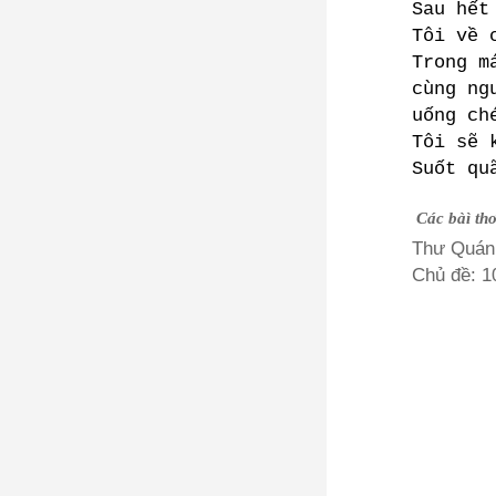
Sau hết
Tôi về 
Trong m
cùng ng
uống ch
Tôi sẽ 
Suốt qu
Các bàì thơ
Thư Quán 
Chủ đề: 1