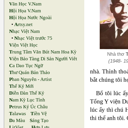
V
ăn Học V.Nam
H
ội Họa V.Nam
H
ội Họa Nước Ngoài
•
A
rtsy.net
N
hạc Việt Nam
•
N
hạc Việt trước 75
V
iện Việt Học
T
rung Tâm Văn Bút Nam Hoa Kỳ
Nhà thơ
V
iện Bảo Tàng Di Sản Người Viêt
(1948- 19.
C
a Dao Tục Ngữ
nhà. Thỉnh thoả
T
hư Quán Bản Thảo
bắt chúng tôi h
P
han Nguyên - Artist
T
hế Kỷ Mới
Bố tôi lúc ấ
D
iễn Đàn Thế Kỷ
N
am Kỳ Lục Tỉnh
Tổng Y viện Du
P
etrus Ký Úc Châu
lúc ấy thì chú
T
alawas
T
iền Vệ
thi thể anh tôi.
D
a Màu
S
áng Tạo
L
itViet
H
ợp Lưu