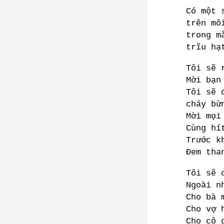
Có một 
trên mô
trong m
trĩu hạ
Tôi sẽ 
Mời bạn
Tôi sẽ 
cháy bừ
Mời mọi
Cùng hí
Trước k
Đem tha
Tôi sẽ 
Ngoài n
Cho bà 
Cho vợ 
Cho cô 