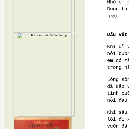
Nhớ em 
Buồn ta
1972
Dấu vết
Khi dĩ 
nỗi buồ
em có m
trong n
Lòng sô
đã dập 
tình cu
nỗi đau
Khi sầu
lối đi 
vườn đã