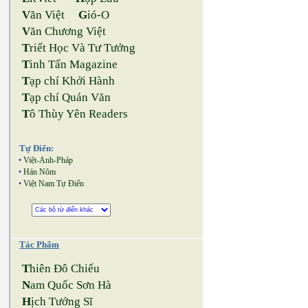
V
ăn Việt
G
ió-O
V
ăn Chương Việt
T
riết Học Và Tư Tưởng
T
inh Tấn Magazine
T
ạp chí Khởi Hành
T
ạp chí Quán Văn
T
ô Thùy Yên Readers
Tự Điển:
•
Việt-Anh-Pháp
•
Hán Nôm
•
Việt Nam Tự Điển
Tác Phẩm
T
hiên Đô Chiếu
N
am Quốc Sơn Hà
H
ịch Tướng Sĩ