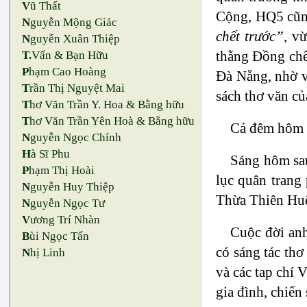
V
ũ Thất
Cộng, HQ5 cũng 
N
guyễn Mộng Giác
chết trước”
, v
N
guyễn Xuân Thiệp
thằng Đồng chết
T.
Vấn & Bạn Hữu
P
hạm Cao Hoàng
Đà Nẵng, nhờ vậ
T
rần Thị Nguyệt Mai
sách thơ văn củ
T
hơ Văn Trần Y. Hoa & Bằng hữu
T
hơ Văn Trần Yên Hoà & Bằng hữu
Cả đêm hôm 
N
guyễn Ngọc Chính
H
à Sĩ Phu
Sáng hôm sau
P
hạm Thị Hoài
lục quân trang
N
guyễn Huy Thiệp
Thừa Thiên Huế
N
guyễn Ngọc Tư
V
ương Trí Nhàn
Cuộc đời anh
B
ùi Ngọc Tấn
có sáng tác th
N
hị Linh
và các tap chí
gia đình, chiến