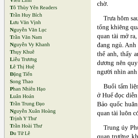
V
iên Linh
chờ.
T
ô Thùy Yên Readers
T
rần Huy Bích
Trưa hôm sau
L
ưu Văn Vịnh
tống khiêng qua
N
guyễn Văn Lục
quan tài mở ra,
T
rần Văn Nam
đang ngủ. Anh v
N
guyễn Vy Khanh
T
hụy Khuê
thể anh, thấy 
L
iễu Trương
dương nên quyế
L
ê Thị Huệ
người nhìn anh 
Đ
ặng Tiến
S
ong Thao
Buổi tẩm li
P
han Nhiên Hạo
ở Huế đọc diễn
L
uân Hoán
Bảo quốc huân
T
rần Trung Đạo
N
guyễn Xuân Hoàng
quan tài luôn c
T
rịnh Y Thư
T
rần Hoài Thư
Trung úy Phú
D
u Tử Lê
quan trưởng kh