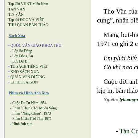
Tạp Chí VHNT Miền Nam
TÂN VĂN
Thơ Văn của 
TIN VĂN
cung”, nhận bi
Tạp chí ĐỌC VÀ VIẾT
THƯ QUÁN BẢN THẢO
Mang bút-hiệ
Sách Xưa
1971 có ghi 2 c
• QUỐC VĂN GIÁO KHOA THƯ:
-
Lớp Sơ Đẳng
-
Lớp Đồng Ấu
Em phải biết 
-
Lớp Dự Bị
Có khi nao c
•
TỦ SÁCH TIẾNG VIỆT
•
KHO SÁCH XƯA
•
QUÁN VEN ĐƯỜNG
Cuộc đời anh
•
LITTLE SAIGON
kịp in, bản thả
Phim và Hình Ảnh Xưa
Nguồn:
lyhuong-
-
Cuộc Di Cư Năm 1954
-
Phim "Chúng Tôi Muốn Sống"
-
Phim "Nắng Chiều", 1973
-
Phim Chân Trời Tím, 1971
-
Hình ảnh xưa
•
Tàn C