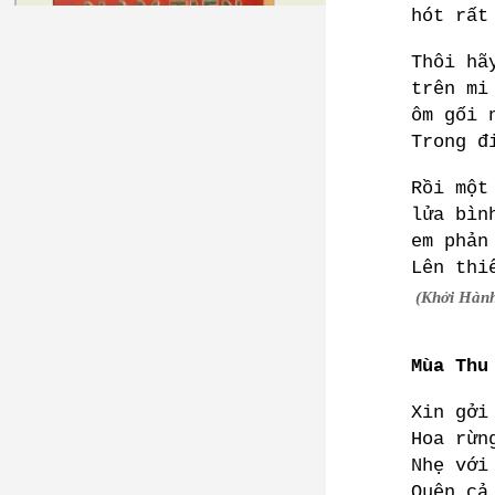
hót rất
Thôi hã
trên mi
ôm gối 
Trong đ
Rồi một
lửa bìn
em phản
Lên thi
(Khởi Hành
Mùa Thu
Xin gởi
Hoa rừn
Nhẹ với
Quên cả