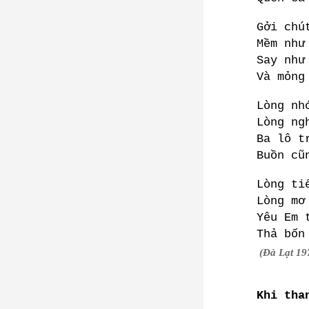
Gởi chú
Mềm như
Say như
Và mỏng
Lòng nh
Lòng ng
Ba lô t
Buồn cũ
Lòng ti
Lòng mơ
Yêu Em 
Thả bốn
(Đà Lạt 19
Khi tha