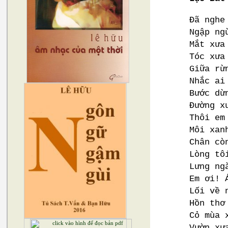
Đã nghe
Ngập ng
Mắt xưa
Tóc xưa
Giữa rừ
Nhắc ai
Bước dừ
Đường x
Thôi em
Môi xan
Chân cò
Lòng tô
Lưng ng
Em ơi! 
Lối về 
Hồn thơ
Cỏ mùa 
Vườn xư