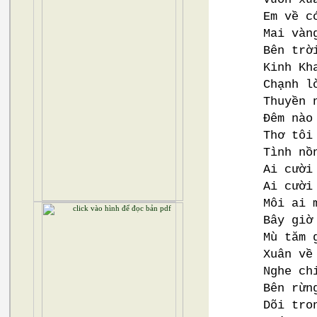
Em về c
Mai vàn
Bên trờ
Kinh Kh
Chạnh l
Thuyền 
Đêm nào
Thơ tôi
Tình nồ
Ai cười
Ai cười
Môi ai 
Bây giờ
Mù tăm 
Xuân về
Nghe ch
Bên rừn
Dõi tro