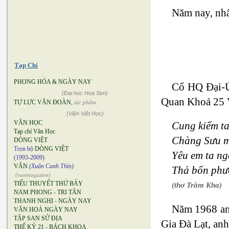
Năm nay, nhâ
Tạp Chí
PHONG HÓA & NGÀY NAY
Cố HQ Đại-
(Đại học Hoa Sen)
Quan Khoá 25 V
TỰ LỰC VĂN ĐOÀN
,
tác phẩm
(Viện Việt Học)
VĂN HỌC
Cung kiếm ta
Tạp chí Văn Học
Chàng Sưu m
DÒNG VIỆT
Trọn bộ
DÒNG VIỆT
Yêu em ta ng
(1993-2009)
VĂN
(Xuân Canh Thìn)
Thả bốn phươ
(vanmagazine)
TIỂU THUYẾT THỨ BẢY
(thơ Trầm Kha)
NAM PHONG
-
TRI TÂN
THANH NGHỊ
-
NGÀY NAY
Năm 1968 anh
VĂN HOÁ NGÀY NAY
TẬP SAN SỬ ĐỊA
Gia Đà Lạt, anh
THẾ KỶ 21
-
BÁCH KHOA