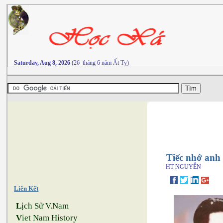
Saturday, Aug 8, 2026
(26 tháng 6 năm Ất Tỵ)
Tiếc nhớ anh
HT NGUYỄN
Liên Kết
L
ịch Sử V.Nam
V
iet Nam History