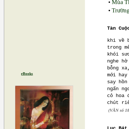
•
Mùa Th
•
Trường
Tàn Cuộ
khi về 
trong m
khói sư
nghe hờ
bỗng xa
eBooks
mới hay
say hồn
ngẩn ng
cỏ hoa 
chút ri
(VĂN số 18
Lục Bát