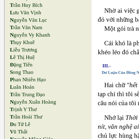
T
rần Huy Bích
Nhờ ai việc 
L
ưu Văn Vịnh
đó với những bạ
N
guyễn Văn Lục
T
rần Văn Nam
Một gói trà n
N
guyễn Vy Khanh
Cái khó là p
T
hụy Khuê
L
iễu Trương
khéo léo đó chẳ
L
ê Thị Huệ
Đ
ặng Tiến
III.-
S
ong Thao
Dư Luận Của Đồng N
P
han Nhiên Hạo
Hai chữ
"hết
L
uân Hoán
tạp chí thì tôi 
T
rần Trung Đạo
N
guyễn Xuân Hoàng
câu nói của tôi
T
rịnh Y Thư
Nhớ lại
Thời
T
rần Hoài Thư
D
u Tử Lê
nít, văn nghệ a
V
ũ Thất
chủ lực hùng h