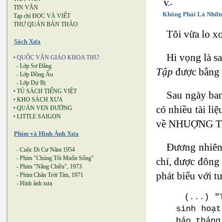
V.-
TIN VĂN
Không Phải Là Nhữn
Tạp chí ĐỌC VÀ VIẾT
THƯ QUÁN BẢN THẢO
Tôi vừa lo x
Sách Xưa
Hi vọng là s
• QUỐC VĂN GIÁO KHOA THƯ:
-
Lớp Sơ Đẳng
Tập
được bằng 
-
Lớp Đồng Ấu
-
Lớp Dự Bị
•
TỦ SÁCH TIẾNG VIỆT
Sau ngày ban
•
KHO SÁCH XƯA
có nhiều tài liệ
•
QUÁN VEN ĐƯỜNG
•
LITTLE SAIGON
về NHUỢNG TỐNG
Phim và Hình Ảnh Xưa
Đương nhiên l
-
Cuộc Di Cư Năm 1954
-
Phim "Chúng Tôi Muốn Sống"
chí, được đông 
-
Phim "Nắng Chiều", 1973
phát biểu với t
-
Phim Chân Trời Tím, 1971
-
Hình ảnh xưa
(...) 
sinh hoạt
báo tháng