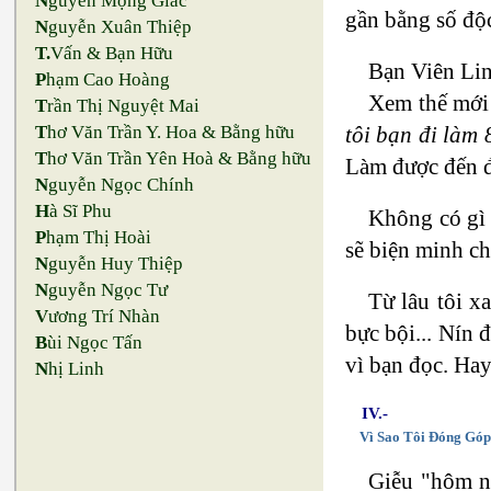
N
guyễn Mộng Giác
gần bằng số độ
N
guyễn Xuân Thiệp
T.
Vấn & Bạn Hữu
Bạn Viên Lin
P
hạm Cao Hoàng
Xem thế mới 
T
rần Thị Nguyệt Mai
tôi bạn đi làm 
T
hơ Văn Trần Y. Hoa & Bằng hữu
T
hơ Văn Trần Yên Hoà & Bằng hữu
Làm được đến đ
N
guyễn Ngọc Chính
H
à Sĩ Phu
Không có gì 
P
hạm Thị Hoài
sẽ biện minh ch
N
guyễn Huy Thiệp
N
guyễn Ngọc Tư
Từ lâu tôi x
V
ương Trí Nhàn
bực bội... Nín 
B
ùi Ngọc Tấn
vì bạn đọc. Hay
N
hị Linh
IV.-
Vì Sao Tôi Đóng Gó
Giễu "hôm na