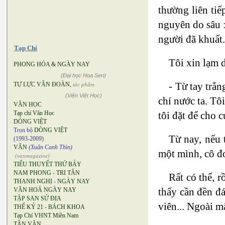
thường liên tiế
nguyên do sâu x
người đã khuất.
Tạp Chí
Tôi xin lạm 
PHONG HÓA & NGÀY NAY
(Đại học Hoa Sen)
- Từ tay trắn
TỰ LỰC VĂN ĐOÀN
,
tác phẩm
(Viện Việt Học)
chí nước ta. Tô
VĂN HỌC
tôi đặt để cho 
Tạp chí Văn Học
DÒNG VIỆT
Trọn bộ
DÒNG VIỆT
Từ nay, nếu 
(1993-2009)
VĂN
(Xuân Canh Thìn)
một mình, cô đơ
(vanmagazine)
TIỂU THUYẾT THỨ BẢY
NAM PHONG
-
TRI TÂN
Rất có thể, r
THANH NGHỊ
-
NGÀY NAY
thấy cần đền đá
VĂN HOÁ NGÀY NAY
TẬP SAN SỬ ĐỊA
viên... Ngoài m
THẾ KỶ 21
-
BÁCH KHOA
Tạp Chí VHNT Miền Nam
TÂN VĂN