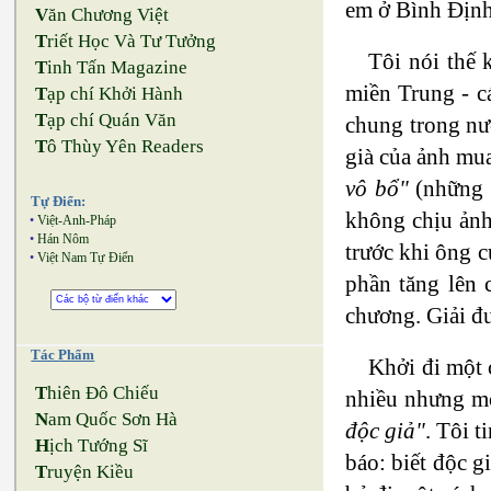
em ở Bình Định 
V
ăn Chương Việt
T
riết Học Và Tư Tưởng
Tôi nói thế 
T
inh Tấn Magazine
miền Trung - c
T
ạp chí Khởi Hành
T
ạp chí Quán Văn
chung trong nướ
T
ô Thùy Yên Readers
già của ảnh mua
vô bổ"
(những c
Tự Điển:
không chịu ảnh 
•
Việt-Anh-Pháp
•
Hán Nôm
trước khi ông 
•
Việt Nam Tự Điển
phần tăng lên 
chương. Giải đư
Tác Phẩm
Khởi đi một
T
hiên Đô Chiếu
nhiều nhưng mỗ
N
am Quốc Sơn Hà
độc giả"
. Tôi t
H
ịch Tướng Sĩ
báo: biết độc g
T
ruyện Kiều