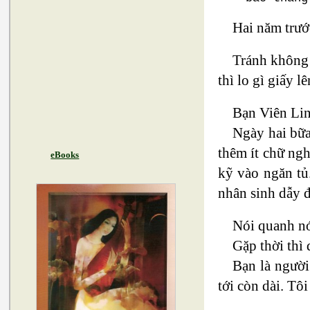
Hai năm trướ
Tránh không 
thì lo gì giấy l
Bạn Viên Lin
Ngày hai bữ
thêm ít chữ ng
eBooks
kỹ vào ngăn tủ
nhân sinh dẫy đ
Nói quanh nó
Gặp thời thì 
Bạn là người
tới còn dài. Tô