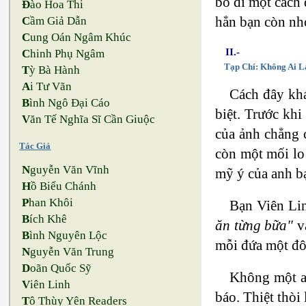
bỏ đi một cách 
Đ
ào Hoa Thi
hẳn bạn còn nh
C
ầm Giả Dẫn
C
ung Oán Ngâm Khúc
II.-
C
hinh Phụ Ngâm
Tạp Chí: Không Ai 
T
ỳ Bà Hành
A
i Tư Vãn
Cách đây khá
B
ình Ngô Đại Cáo
biệt. Trước khi
V
ăn Tế Nghĩa Sĩ Cần Giuộc
của ảnh chẳng c
Tác Giả
còn một mối lo 
N
guyễn Văn Vĩnh
mỹ ý của anh b
H
ồ Biểu Chánh
P
han Khôi
Bạn Viên Lin
B
ích Khê
ăn từng bữa"
và
B
ình Nguyên Lộc
mỗi đứa một đôi
N
guyễn Văn Trung
D
oãn Quốc Sỹ
Không một ai
V
iên Linh
báo. Thiệt thòi
T
ô Thùy Yên Readers