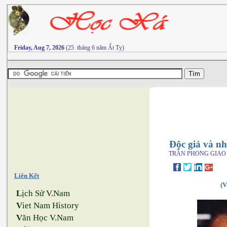
Friday, Aug 7, 2026
(25 tháng 6 năm Ất Tỵ)
Độc giả và n
TRẦN PHONG GIAO
Liên Kết
(V
L
ịch Sử V.Nam
V
iet Nam History
V
ăn Học V.Nam