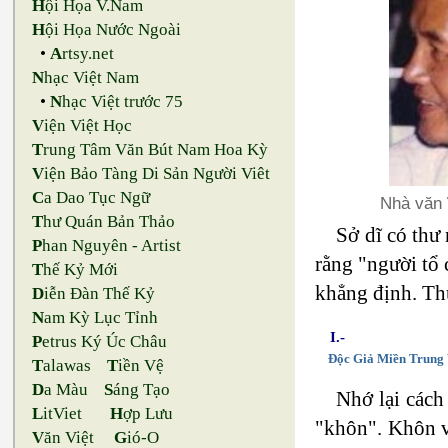
H
ội Họa V.Nam
H
ội Họa Nước Ngoài
•
A
rtsy.net
N
hạc Việt Nam
•
N
hạc Việt trước 75
V
iện Việt Học
T
rung Tâm Văn Bút Nam Hoa Kỳ
V
iện Bảo Tàng Di Sản Người Viêt
C
a Dao Tục Ngữ
Nhà văn
T
hư Quán Bản Thảo
Sở dĩ có thư
P
han Nguyên - Artist
rằng "người tổ 
T
hế Kỷ Mới
khẳng định. Thư
D
iễn Đàn Thế Kỷ
N
am Kỳ Lục Tỉnh
I.-
P
etrus Ký Úc Châu
Độc Giả Miền Trung
T
alawas
T
iền Vệ
D
a Màu
S
áng Tạo
Nhớ lại cách
L
itViet
H
ợp Lưu
"khôn". Khôn v
V
ăn Việt
G
ió-O