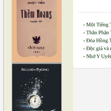
-
Một Tiếng 
-
Thân Phận 
-
Đóa Hồng 
-
Độc giả và
-
Nhớ Y Uyê